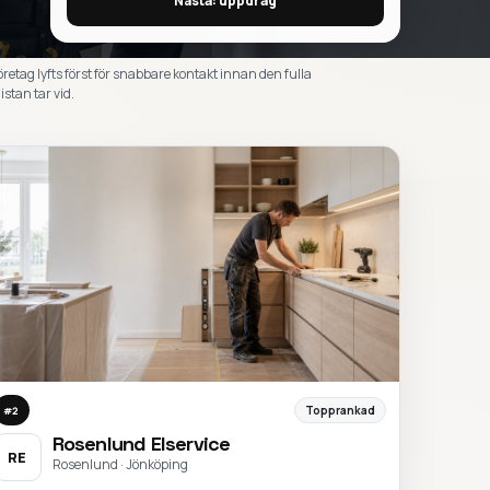
Nästa: uppdrag
öretag lyfts först för snabbare kontakt innan den fulla
istan tar vid.
Topprankad
#
2
Rosenlund Elservice
RE
Rosenlund · Jönköping