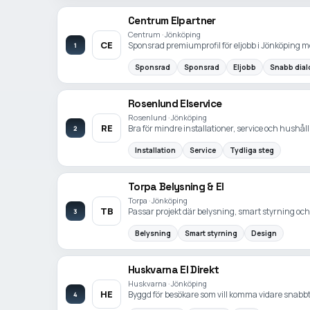
Centrum Elpartner
Centrum · Jönköping
CE
Sponsrad premiumprofil för eljobb i Jönköping me
1
Sponsrad
Sponsrad
Eljobb
Snabb dial
Rosenlund Elservice
Rosenlund · Jönköping
RE
Bra för mindre installationer, service och hushåll 
2
Installation
Service
Tydliga steg
Torpa Belysning & El
Torpa · Jönköping
TB
Passar projekt där belysning, smart styrning oc
3
Belysning
Smart styrning
Design
Huskvarna El Direkt
Huskvarna · Jönköping
HE
Byggd för besökare som vill komma vidare snabbt f
4