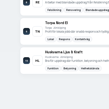
RE
Arbetar med blandade uppdrag från felsökning ti
8
Felsökning
Renovering
Blandade uppdrag
Torpa Nord El
Torpa · Jönköping
TN
Profil för lokala jobb där snabb respons och tydl
9
Lokal
Respons
Kontaktväg
Huskvarna Ljus & Kraft
Huskvarna · Jönköping
HL
Bra för uppdrag där funktion, belysning och hel
10
Funktion
Belysning
Helhetskänsla