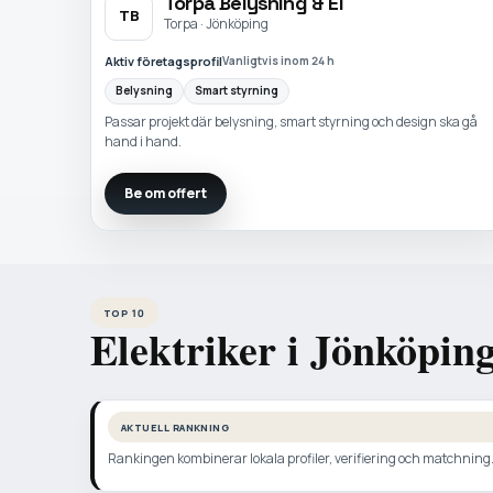
Torpa Belysning & El
TB
Torpa · Jönköping
Aktiv företagsprofil
Vanligtvis inom 24 h
Belysning
Smart styrning
Passar projekt där belysning, smart styrning och design ska gå
hand i hand.
Be om offert
TOP 10
Elektriker i Jönköpin
AKTUELL RANKNING
Rankingen kombinerar lokala profiler, verifiering och matchning. N