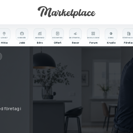
LOKALT
KARRIÄR
MARKNAD
BE OM PRIS
DESTINATIONER
DISKUSSION
COINS
Hitta
Jobb
Börs
Offert
Resor
Forum
Krypto
Företa
ed företag i