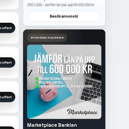
290 x 290 - Jamfor lan pa upp till 600 000 kr
Besök annonsör
 offert
SPONSRAD PLACERING
 offert
 offert
Marketplace Banklan