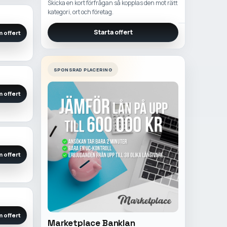
Skicka en kort förfrågan så kopplas den mot rätt
kategori, ort och företag.
Starta offert
 offert
SPONSRAD PLACERING
 offert
 offert
 offert
Marketplace Banklan