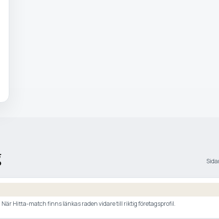
g
Sidan
är Hitta-match finns länkas raden vidare till riktig företagsprofil.