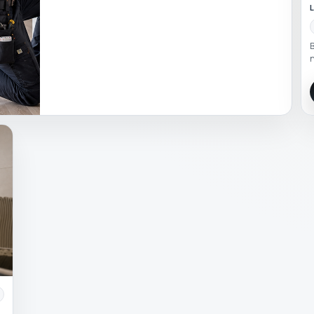
L
B
n