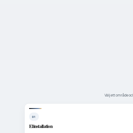
Välj ett område och
01
Elinstallation