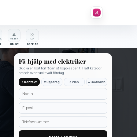
FÖRETAGSREGISTER
OBJEKT
LÅN
g
Objekt
Banklån
Få hjälp med
elektriker
Skicka en kort förfrågan så kopplas den till rätt kategori,
ort och eventuellt valt företag.
1 Kontakt
2 Uppdrag
3 Plan
4 Godkänn