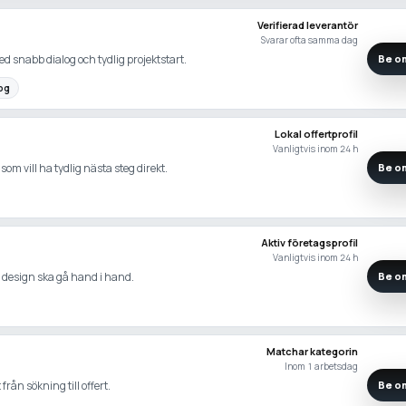
Verifierad leverantör
Svarar ofta samma dag
d snabb dialog och tydlig projektstart.
Be om
og
Lokal offertprofil
Vanligtvis inom 24 h
som vill ha tydlig nästa steg direkt.
Be om
Aktiv företagsprofil
Vanligtvis inom 24 h
h design ska gå hand i hand.
Be om
Matchar kategorin
Inom 1 arbetsdag
rån sökning till offert.
Be om