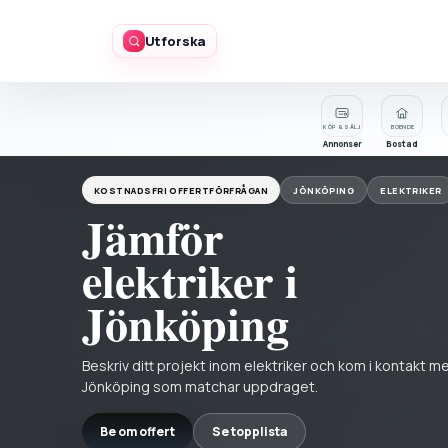
Utforska
KÖP & SÄLJ
BOENDE
Annonser
Bostad
KOSTNADSFRI OFFERTFÖRFRÅGAN
JÖNKÖPING
ELEKTRIKER
Jämför
elektriker i
Jönköping
Beskriv ditt projekt inom elektriker och kom i kontakt m
Jönköping som matchar uppdraget.
Be om offert
Se topplista