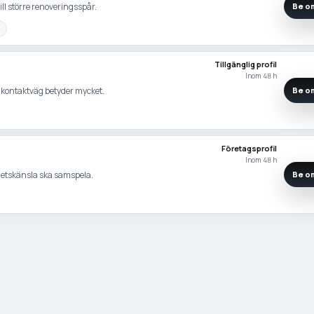
ll större renoveringsspår.
Be om
Tillgänglig profil
Inom 48 h
ig kontaktväg betyder mycket.
Be om
Företagsprofil
Inom 48 h
hetskänsla ska samspela.
Be om