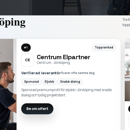
öping
Tre f
toppl
Topprankad
#
1
Centrum Elpartner
CE
Centrum · Jönköping
Verifierad leverantör
Svarar ofta samma dag
Sponsrad
Eljobb
Snabb dialog
Sponsrad premiumprofil för eljobb i Jönköping med snabb
dialog och tydlig projektstart.
Be om offert