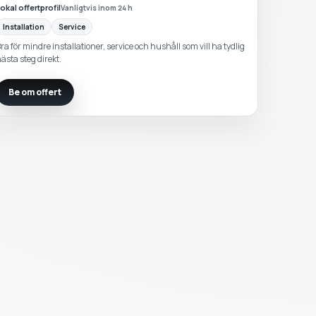
okal offertprofil
Vanligtvis inom 24 h
Installation
Service
ra för mindre installationer, service och hushåll som vill ha tydlig
ästa steg direkt.
Be om offert