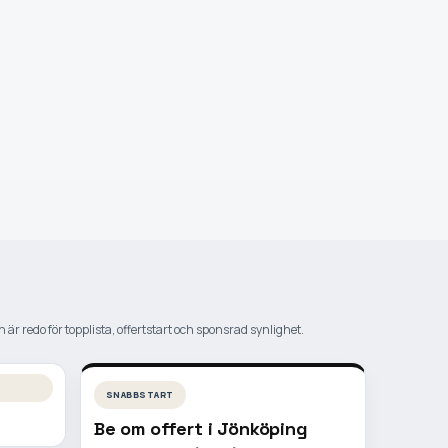
 är redo för topplista, offertstart och sponsrad synlighet.
SNABBSTART
Be om offert i
Jönköping