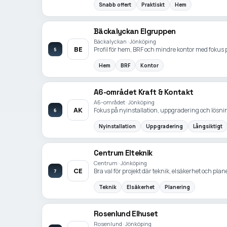
Snabb offert
Praktiskt
Hem
Bäckalyckan Elgruppen
Bäckalyckan · Jönköping
BE
Profil för hem, BRF och mindre kontor med fokus p
5
Hem
BRF
Kontor
A6-området Kraft & Kontakt
A6-området · Jönköping
AK
Fokus på nyinstallation, uppgradering och lösnin
6
Nyinstallation
Uppgradering
Långsiktigt
Centrum Elteknik
Centrum · Jönköping
CE
Bra val för projekt där teknik, elsäkerhet och plan
7
Teknik
Elsäkerhet
Planering
Rosenlund Elhuset
Rosenlund · Jönköping