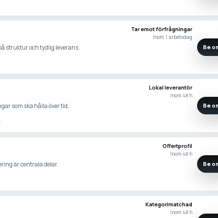
Tar emot förfrågningar
Inom 1 arbetsdag
å struktur och tydlig leverans.
Be om
Lokal leverantör
Inom 48 h
gar som ska hålla över tid.
Be om
Offertprofil
Inom 48 h
ering är centrala delar.
Be om
Kategorimatchad
Inom 48 h