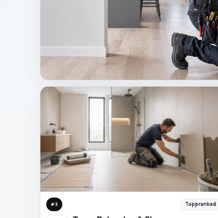
Topprankad
#
3