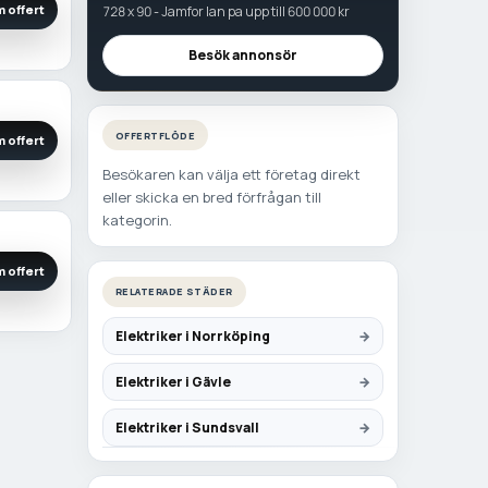
 offert
728 x 90 - Jamfor lan pa upp till 600 000 kr
Besök annonsör
OFFERTFLÖDE
 offert
Besökaren kan välja ett företag direkt
eller skicka en bred förfrågan till
kategorin.
 offert
RELATERADE STÄDER
Elektriker i Norrköping
Elektriker i Gävle
Elektriker i Sundsvall