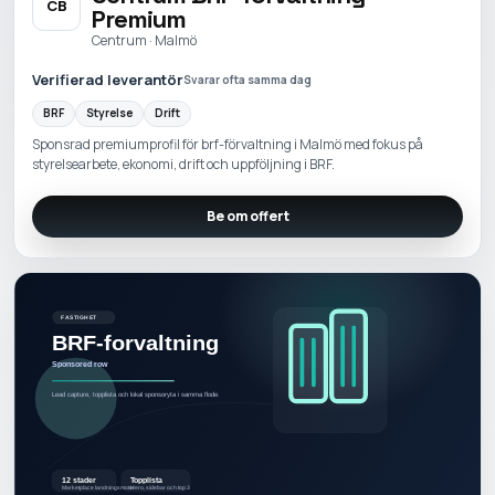
CB
Premium
Centrum · Malmö
Verifierad leverantör
Svarar ofta samma dag
BRF
Styrelse
Drift
Sponsrad premiumprofil för brf-förvaltning i Malmö med fokus på
styrelsearbete, ekonomi, drift och uppföljning i BRF.
Be om offert