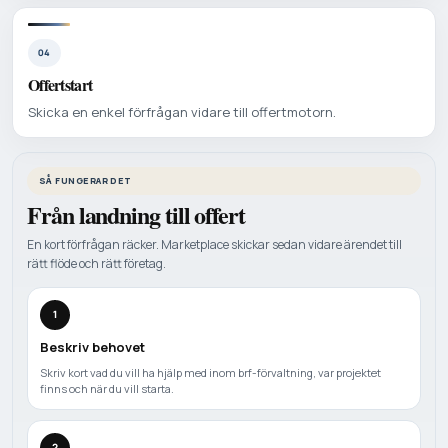
04
Offertstart
Skicka en enkel förfrågan vidare till offertmotorn.
SÅ FUNGERAR DET
Från landning till offert
En kort förfrågan räcker. Marketplace skickar sedan vidare ärendet till
rätt flöde och rätt företag.
1
Beskriv behovet
Skriv kort vad du vill ha hjälp med inom brf-förvaltning, var projektet
finns och när du vill starta.
2