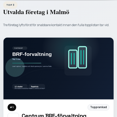
TOP 3
Utvalda företag i
Malmö
Tre företag lyfts först för snabbare kontakt innan den fulla topplistan tar vid.
Topprankad
#
1
Centrum BRF-förvaltning