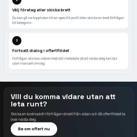
Välj företag eller skicka brett
Du kan gå via topplistan till en specifik profil eller skicka en bred förfrågan
till kategorin.
3
Fortsatt dialog i offertflödet
Förfrågan skickas vidare med rätt metadata så att nästa steg kan tas
utan manuell omväg.
Vill du komma vidare utan att
leta runt?
Skicka en kostnadsfri förfrågan direkt från sidan och låt offertflödet ta
över nästa steg.
Be om offert nu