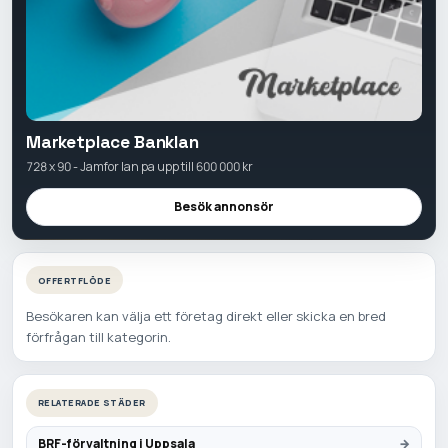
Marketplace Banklan
728 x 90 - Jamfor lan pa upp till 600 000 kr
Besök annonsör
OFFERTFLÖDE
Besökaren kan välja ett företag direkt eller skicka en bred
förfrågan till kategorin.
RELATERADE STÄDER
BRF-förvaltning i Uppsala