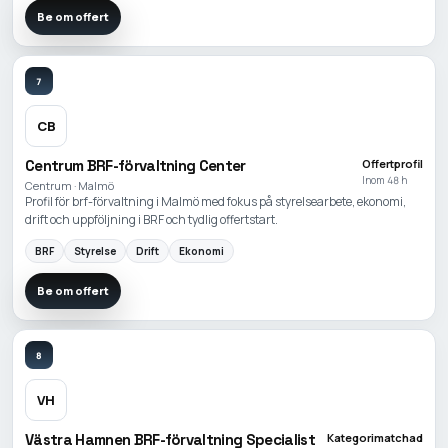
Be om offert
7
CB
Centrum BRF-förvaltning Center
Offertprofil
Inom 48 h
Centrum · Malmö
Profil för brf-förvaltning i Malmö med fokus på styrelsearbete, ekonomi,
drift och uppföljning i BRF och tydlig offertstart.
BRF
Styrelse
Drift
Ekonomi
Be om offert
8
VH
Västra Hamnen BRF-förvaltning Specialist
Kategorimatchad