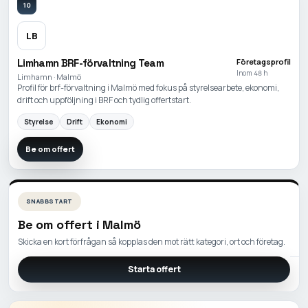
10
LB
Limhamn BRF-förvaltning Team
Företagsprofil
Inom 48 h
Limhamn · Malmö
Profil för brf-förvaltning i Malmö med fokus på styrelsearbete, ekonomi,
drift och uppföljning i BRF och tydlig offertstart.
Styrelse
Drift
Ekonomi
Be om offert
SNABBSTART
Be om offert i
Malmö
Skicka en kort förfrågan så kopplas den mot rätt kategori, ort och företag.
Starta offert