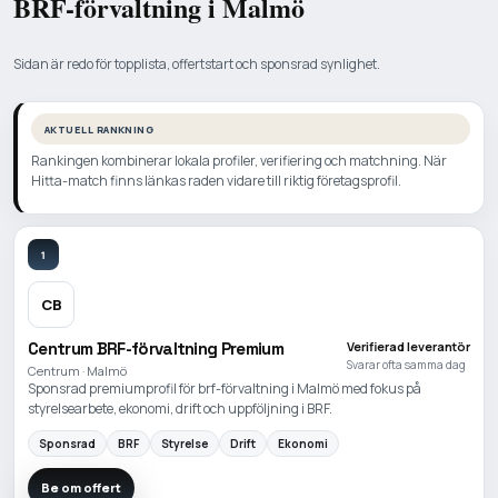
BRF-förvaltning i Malmö
Sidan är redo för topplista, offertstart och sponsrad synlighet.
AKTUELL RANKNING
Rankingen kombinerar lokala profiler, verifiering och matchning. När
Hitta-match finns länkas raden vidare till riktig företagsprofil.
1
CB
Centrum BRF-förvaltning Premium
Verifierad leverantör
Svarar ofta samma dag
Centrum · Malmö
Sponsrad premiumprofil för brf-förvaltning i Malmö med fokus på
styrelsearbete, ekonomi, drift och uppföljning i BRF.
Sponsrad
BRF
Styrelse
Drift
Ekonomi
Be om offert