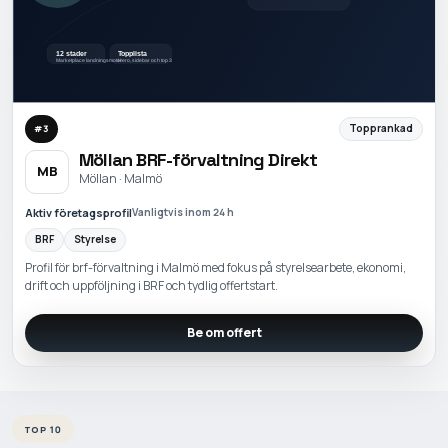
Topprankad
#
3
Möllan BRF-förvaltning Direkt
MB
Möllan · Malmö
Aktiv företagsprofil
Vanligtvis inom 24 h
BRF
Styrelse
Profil för brf-förvaltning i Malmö med fokus på styrelsearbete, ekonomi,
drift och uppföljning i BRF och tydlig offertstart.
Be om offert
TOP 10