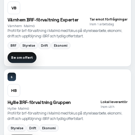
VB
Värnhem BRF-förvaltning Experter
Tar emot förfrågningar
Inom 1 arbetsdag
Värnhem · Malmö
Profil för brf-förvaltning i Malmö med fokus på styrelsearbete, ekonomi,
drift och uppföljning i BRF och tydlig offertstart.
BRF
Styrelse
Drift
Ekonomi
Be om offert
6
HB
Hyllie BRF-förvaltning Gruppen
Lokal leverantör
Inom 48 h
Hyllie · Malmö
Profil för brf-förvaltning i Malmö med fokus på styrelsearbete, ekonomi,
drift och uppföljning i BRF och tydlig offertstart.
Styrelse
Drift
Ekonomi