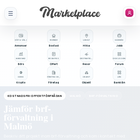
Meny
KÖP & SÄLJ
BOENDE
LOKALT
KARRIÄR
Annonser
Bostad
Hitta
Jobb
MARKNAD
BE OM PRIS
DESTINATIONER
DISKUSSION
Börs
Offert
Resor
Forum
COINS
FÖRETAGSREGISTER
OBJEKT
LÅN
Krypto
Företag
Objekt
Banklån
KOSTNADSFRI OFFERTFÖRFRÅGAN
MALMÖ
BRF-FÖRVALTNING
Jämför brf-
förvaltning i
Malmö
Beskriv ditt projekt inom brf-förvaltning och kom i kontakt med