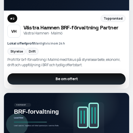
Topprankad
#
2
Västra Hamnen BRF-förvaltning Partner
VH
Västra Hamnen · Malmö
Lokal offertprofil
Vanligtvis inom 24 h
Styrelse
Drift
Profil för brf-förvaltning i Malmö med fokus på styrelsearbete, ekonomi,
drift och uppföljning i BRF och tydlig offertstart.
Be om offert