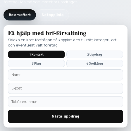
företag i Malmö som matchar uppdraget.
Be om offert
Se topplista
Få hjälp med
brf-förvaltning
Skicka en kort förfrågan så kopplas den till rätt kategori, ort
och eventuellt valt företag.
1 Kontakt
2 Uppdrag
3 Plan
4 Godkänn
Nästa: uppdrag