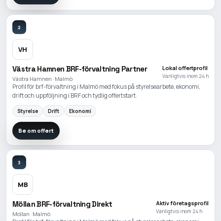
2
VH
Västra Hamnen BRF-förvaltning Partner
Lokal offertprofil
Vanligtvis inom 24 h
Västra Hamnen · Malmö
Profil för brf-förvaltning i Malmö med fokus på styrelsearbete, ekonomi,
drift och uppföljning i BRF och tydlig offertstart.
Styrelse
Drift
Ekonomi
Be om offert
3
MB
Möllan BRF-förvaltning Direkt
Aktiv företagsprofil
Vanligtvis inom 24 h
Möllan · Malmö