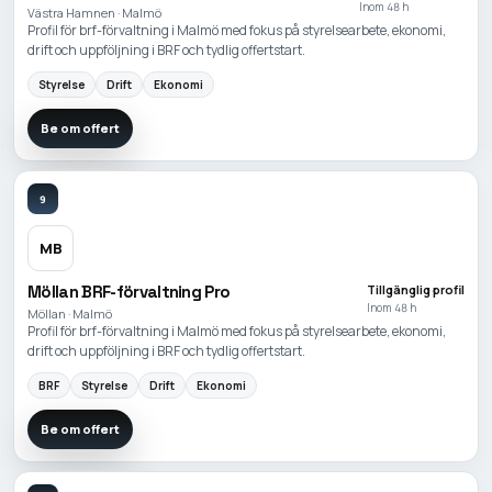
Inom 48 h
Västra Hamnen · Malmö
Profil för brf-förvaltning i Malmö med fokus på styrelsearbete, ekonomi,
drift och uppföljning i BRF och tydlig offertstart.
Styrelse
Drift
Ekonomi
Be om offert
9
MB
Möllan BRF-förvaltning Pro
Tillgänglig profil
Inom 48 h
Möllan · Malmö
Profil för brf-förvaltning i Malmö med fokus på styrelsearbete, ekonomi,
drift och uppföljning i BRF och tydlig offertstart.
BRF
Styrelse
Drift
Ekonomi
Be om offert