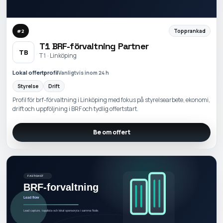
Topprankad
#
2
T1 BRF-förvaltning Partner
TB
T1 · Linköping
Lokal offertprofil
Vanligtvis inom 24 h
Styrelse
Drift
Profil för brf-förvaltning i Linköping med fokus på styrelsearbete, ekonomi,
drift och uppföljning i BRF och tydlig offertstart.
Be om offert