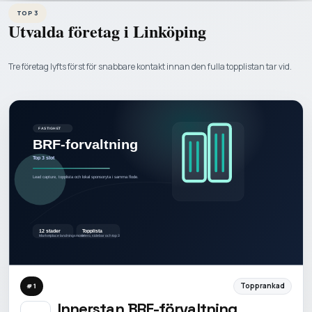
TOP 3
Utvalda företag i
Linköping
Tre företag lyfts först för snabbare kontakt innan den fulla topplistan tar vid.
Topprankad
#
1
Innerstan BRF-förvaltning