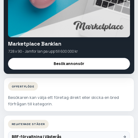
Marketplace Banklan
728 x 90 - Jamfor lan pa upp till 600 000 kr
Besök annonsör
OFFERTFLÖDE
Besökaren kan välja ett företag direkt eller skicka en bred
förfrågan till kategorin.
RELATERADE STÄDER
BRF-förvaltning i Västerås