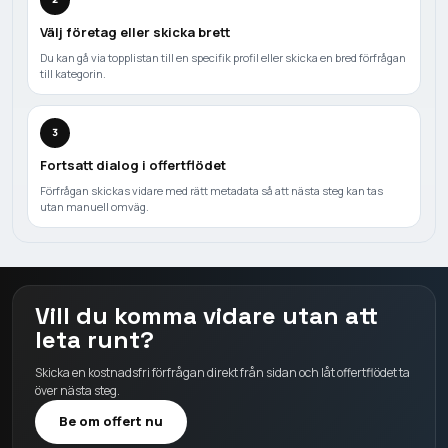
Välj företag eller skicka brett
Du kan gå via topplistan till en specifik profil eller skicka en bred förfrågan
till kategorin.
3
Fortsatt dialog i offertflödet
Förfrågan skickas vidare med rätt metadata så att nästa steg kan tas
utan manuell omväg.
Vill du komma vidare utan att
leta runt?
Skicka en kostnadsfri förfrågan direkt från sidan och låt offertflödet ta
över nästa steg.
Be om offert nu