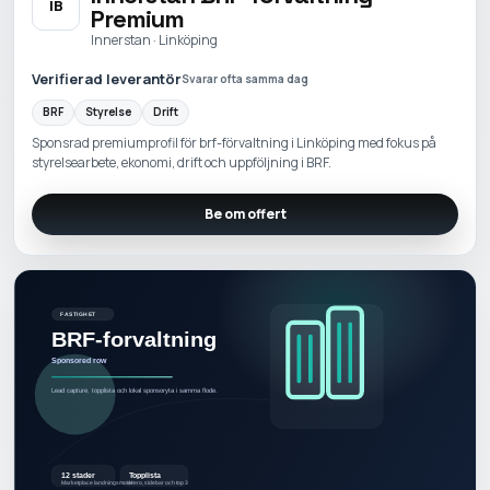
IB
Premium
Innerstan · Linköping
Verifierad leverantör
Svarar ofta samma dag
BRF
Styrelse
Drift
Sponsrad premiumprofil för brf-förvaltning i Linköping med fokus på
styrelsearbete, ekonomi, drift och uppföljning i BRF.
Be om offert