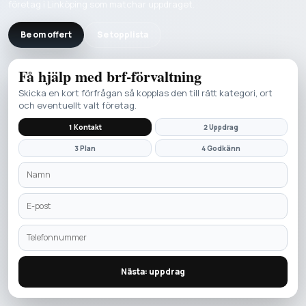
företag i Linköping som matchar uppdraget.
Be om offert
Se topplista
Få hjälp med
brf-förvaltning
Skicka en kort förfrågan så kopplas den till rätt kategori, ort
och eventuellt valt företag.
1 Kontakt
2 Uppdrag
3 Plan
4 Godkänn
Nästa: uppdrag