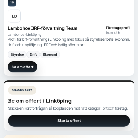
10
LB
Lambohov BRF-förvaltning Team
Företagsprofil
Inom 48 h
Lambohov · Linköping
Profil för brf-förvaltning i Linköping med fokus på styrelsearbete, ekonomi,
drift och uppföljning i BRF och tydlig offertstart.
Styrelse
Drift
Ekonomi
Be om offert
SNABBSTART
Be om offert i
Linköping
Skicka en kort förfrågan så kopplas den mot rätt kategori, ort och företag.
Starta offert