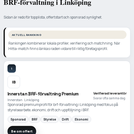
BRF-förvaltning i Linköping
Sidan är redo för topplista, offertstart och sponsrad synlighet.
AKTUELL RANKNING
Rankingen kombinerar lokala profiler, verifiering och matchning. När
Hitta-match finns länkas raden vidare till riktig företagsprofil.
1
IB
Innerstan BRF-förvaltning Premium
Verifierad leverantör
Svarar ofta samma dag
Innerstan · Linköping
Sponsrad premiumprofil för brf-förvaltning i Linköping med fokus på
styrelsearbete, ekonomi, drift och uppföljning i BRF.
Sponsrad
BRF
Styrelse
Drift
Ekonomi
Be om offert