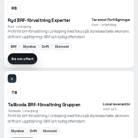
RB
Ryd BRF-förvaltning Experter
Tar emot förfrågningar
Inom 1 arbetsdag
Ryd · Linköping
Profil för brf-förvaltning i Linköping med fokus på styrelsearbete, ekonomi,
drift och uppföljning i BRF och tydlig offertstart.
BRF
Styrelse
Drift
Ekonomi
Be om offert
6
TB
Tallboda BRF-förvaltning Gruppen
Lokal leverantör
Inom 48 h
Tallboda · Linköping
Profil för brf-förvaltning i Linköping med fokus på styrelsearbete, ekonomi,
drift och uppföljning i BRF och tydlig offertstart.
Styrelse
Drift
Ekonomi