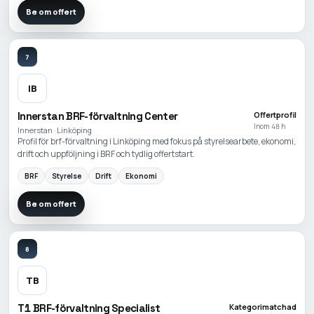
Be om offert
7
IB
Innerstan BRF-förvaltning Center
Offertprofil
Inom 48 h
Innerstan · Linköping
Profil för brf-förvaltning i Linköping med fokus på styrelsearbete, ekonomi,
drift och uppföljning i BRF och tydlig offertstart.
BRF
Styrelse
Drift
Ekonomi
Be om offert
8
TB
T1 BRF-förvaltning Specialist
Kategorimatchad