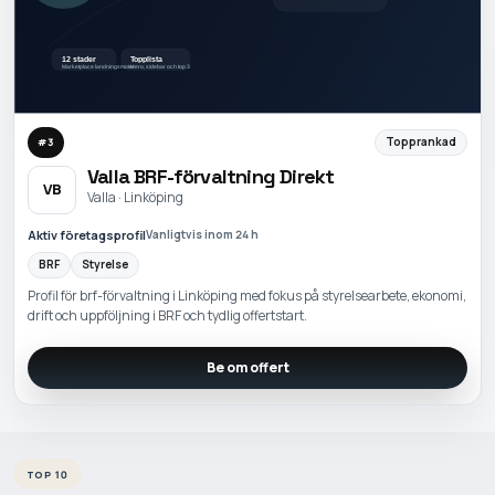
Topprankad
#
3
Valla BRF-förvaltning Direkt
VB
Valla · Linköping
Aktiv företagsprofil
Vanligtvis inom 24 h
BRF
Styrelse
Profil för brf-förvaltning i Linköping med fokus på styrelsearbete, ekonomi,
drift och uppföljning i BRF och tydlig offertstart.
Be om offert
TOP 10