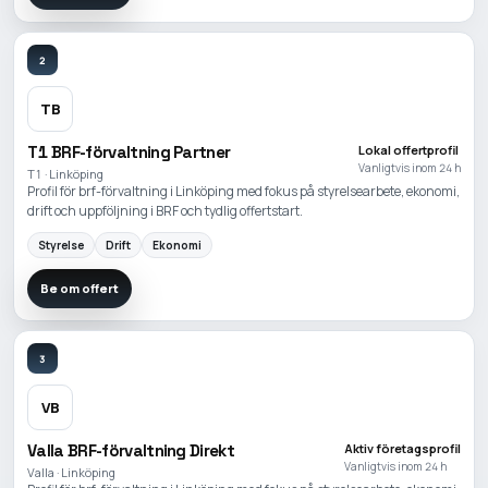
2
TB
T1 BRF-förvaltning Partner
Lokal offertprofil
Vanligtvis inom 24 h
T1 · Linköping
Profil för brf-förvaltning i Linköping med fokus på styrelsearbete, ekonomi,
drift och uppföljning i BRF och tydlig offertstart.
Styrelse
Drift
Ekonomi
Be om offert
3
VB
Valla BRF-förvaltning Direkt
Aktiv företagsprofil
Vanligtvis inom 24 h
Valla · Linköping