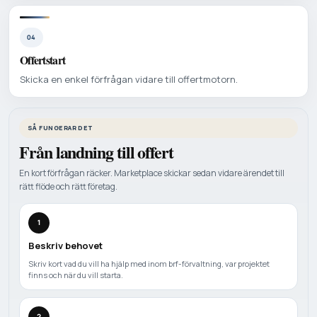
04
Offertstart
Skicka en enkel förfrågan vidare till offertmotorn.
SÅ FUNGERAR DET
Från landning till offert
En kort förfrågan räcker. Marketplace skickar sedan vidare ärendet till
rätt flöde och rätt företag.
1
Beskriv behovet
Skriv kort vad du vill ha hjälp med inom brf-förvaltning, var projektet
finns och när du vill starta.
2