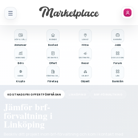
Meny
KÖP & SÄLJ
BOENDE
LOKALT
KARRIÄR
Annonser
Bostad
Hitta
Jobb
MARKNAD
BE OM PRIS
DESTINATIONER
DISKUSSION
Börs
Offert
Resor
Forum
COINS
FÖRETAGSREGISTER
OBJEKT
LÅN
Krypto
Företag
Objekt
Banklån
KOSTNADSFRI OFFERTFÖRFRÅGAN
LINKÖPING
BRF-FÖRVALTNING
Jämför brf-
förvaltning i
Linköping
Beskriv ditt projekt inom brf-förvaltning och kom i kontakt med