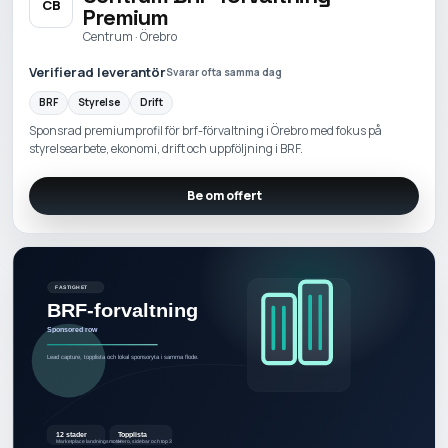
CB
Premium
Centrum · Örebro
Verifierad leverantör
Svarar ofta samma dag
BRF
Styrelse
Drift
Sponsrad premiumprofil för brf-förvaltning i Örebro med fokus på
styrelsearbete, ekonomi, drift och uppföljning i BRF.
Be om offert