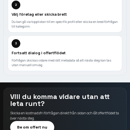
2
Välj företag eller skicka brett
Du kan gå via topplistan till en specifik profil eller skicka en bred förfrågan
till kategorin.
3
Fortsatt dialog i offertflödet
Förfrågan skickas vidare med rätt metadata så att nästa steg kan tas
utan manuell omväg.
Vill du komma vidare utan att
leta runt?
Skicka en kostnadsfri förfrågan direkt från sidan och låt offertflödet ta
över nästa steg.
Be om offert nu