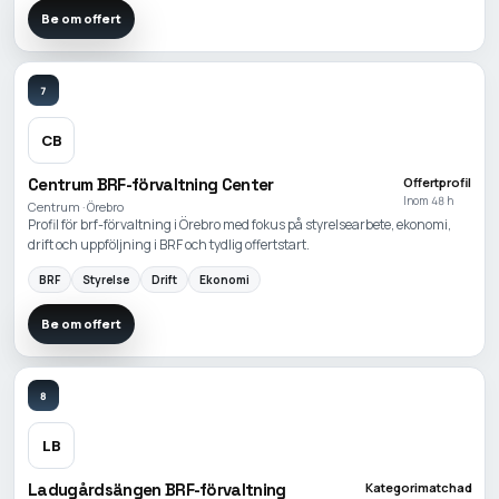
Be om offert
7
CB
Centrum BRF-förvaltning Center
Offertprofil
Inom 48 h
Centrum · Örebro
Profil för brf-förvaltning i Örebro med fokus på styrelsearbete, ekonomi,
drift och uppföljning i BRF och tydlig offertstart.
BRF
Styrelse
Drift
Ekonomi
Be om offert
8
LB
Ladugårdsängen BRF-förvaltning
Kategorimatchad