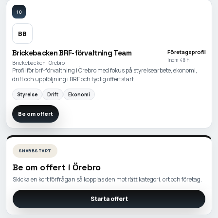
10
BB
Brickebacken BRF-förvaltning Team
Företagsprofil
Inom 48 h
Brickebacken · Örebro
Profil för brf-förvaltning i Örebro med fokus på styrelsearbete, ekonomi,
drift och uppföljning i BRF och tydlig offertstart.
Styrelse
Drift
Ekonomi
Be om offert
SNABBSTART
Be om offert i
Örebro
Skicka en kort förfrågan så kopplas den mot rätt kategori, ort och företag.
Starta offert