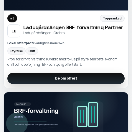
Topprankad
#
2
Ladugårdsängen BRF-förvaltning Partner
LB
Ladugårdsängen · Örebro
Lokal offertprofil
Vanligtvis inom 24 h
Styrelse
Drift
Profil för brf-förvaltning i Örebro med fokus på styrelsearbete, ekonomi,
drift och uppföljning i BRF och tydlig offertstart.
Be om offert