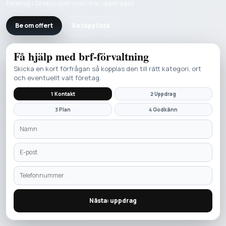
företag i Örebro som matchar uppdraget.
Be om offert
Se topplista
Få hjälp med
brf-förvaltning
Skicka en kort förfrågan så kopplas den till rätt kategori, ort
och eventuellt valt företag.
1 Kontakt
2 Uppdrag
3 Plan
4 Godkänn
Nästa: uppdrag