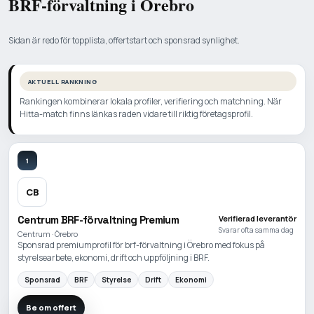
BRF-förvaltning i Örebro
Sidan är redo för topplista, offertstart och sponsrad synlighet.
AKTUELL RANKNING
Rankingen kombinerar lokala profiler, verifiering och matchning. När
Hitta-match finns länkas raden vidare till riktig företagsprofil.
1
CB
Centrum BRF-förvaltning Premium
Verifierad leverantör
Svarar ofta samma dag
Centrum · Örebro
Sponsrad premiumprofil för brf-förvaltning i Örebro med fokus på
styrelsearbete, ekonomi, drift och uppföljning i BRF.
Sponsrad
BRF
Styrelse
Drift
Ekonomi
Be om offert