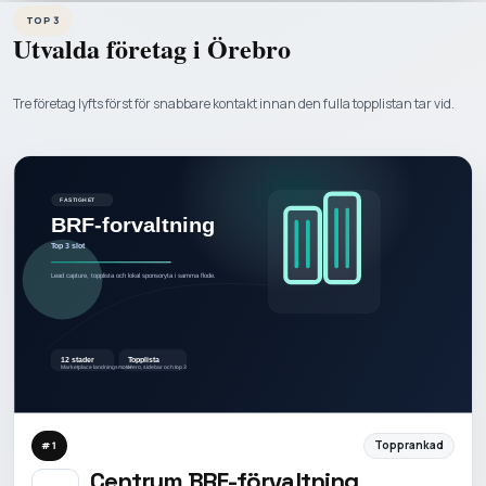
TOP 3
Utvalda företag i
Örebro
Tre företag lyfts först för snabbare kontakt innan den fulla topplistan tar vid.
Topprankad
#
1
Centrum BRF-förvaltning