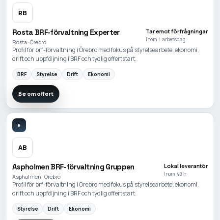
RB
Rosta BRF-förvaltning Experter
Tar emot förfrågningar
Inom 1 arbetsdag
Rosta · Örebro
Profil för brf-förvaltning i Örebro med fokus på styrelsearbete, ekonomi,
drift och uppföljning i BRF och tydlig offertstart.
BRF
Styrelse
Drift
Ekonomi
Be om offert
6
AB
Aspholmen BRF-förvaltning Gruppen
Lokal leverantör
Inom 48 h
Aspholmen · Örebro
Profil för brf-förvaltning i Örebro med fokus på styrelsearbete, ekonomi,
drift och uppföljning i BRF och tydlig offertstart.
Styrelse
Drift
Ekonomi