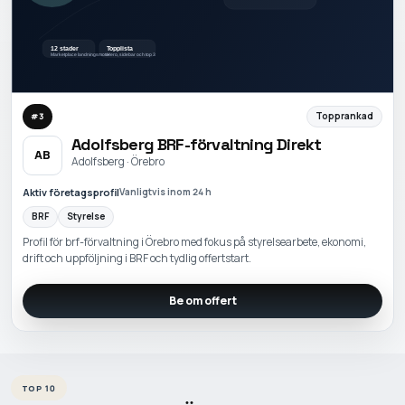
Topprankad
#
3
Adolfsberg BRF-förvaltning Direkt
AB
Adolfsberg · Örebro
Aktiv företagsprofil
Vanligtvis inom 24 h
BRF
Styrelse
Profil för brf-förvaltning i Örebro med fokus på styrelsearbete, ekonomi,
drift och uppföljning i BRF och tydlig offertstart.
Be om offert
TOP 10