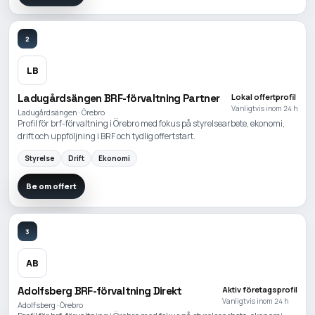
2
LB
Ladugårdsängen BRF-förvaltning Partner
Lokal offertprofil
Vanligtvis inom 24 h
Ladugårdsängen · Örebro
Profil för brf-förvaltning i Örebro med fokus på styrelsearbete, ekonomi,
drift och uppföljning i BRF och tydlig offertstart.
Styrelse
Drift
Ekonomi
Be om offert
3
AB
Adolfsberg BRF-förvaltning Direkt
Aktiv företagsprofil
Vanligtvis inom 24 h
Adolfsberg · Örebro