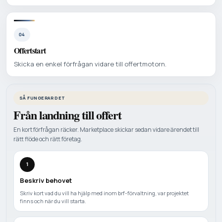
04
Offertstart
Skicka en enkel förfrågan vidare till offertmotorn.
SÅ FUNGERAR DET
Från landning till offert
En kort förfrågan räcker. Marketplace skickar sedan vidare ärendet till
rätt flöde och rätt företag.
1
Beskriv behovet
Skriv kort vad du vill ha hjälp med inom brf-förvaltning, var projektet
finns och när du vill starta.