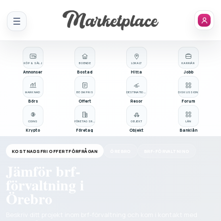
Meny
KÖP & SÄLJ
BOENDE
LOKALT
KARRIÄR
Annonser
Bostad
Hitta
Jobb
MARKNAD
BE OM PRIS
DESTINATIONER
DISKUSSION
Börs
Offert
Resor
Forum
COINS
FÖRETAGSREGISTER
OBJEKT
LÅN
Krypto
Företag
Objekt
Banklån
KOSTNADSFRI OFFERTFÖRFRÅGAN
ÖREBRO
BRF-FÖRVALTNING
Jämför brf-
förvaltning i
Örebro
Beskriv ditt projekt inom brf-förvaltning och kom i kontakt med