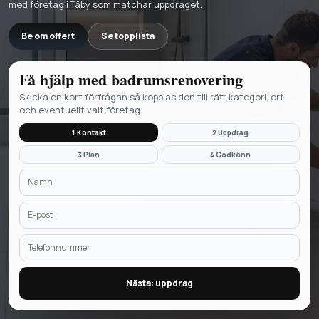
med företag i Täby som matchar uppdraget.
Be om offert
Se topplista
Få hjälp med
badrumsrenovering
Skicka en kort förfrågan så kopplas den till rätt kategori, ort
och eventuellt valt företag.
1 Kontakt
2 Uppdrag
3 Plan
4 Godkänn
Nästa: uppdrag