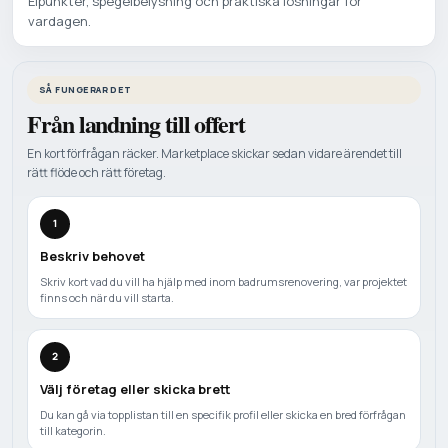
Elpunkter, spegelbelysning och praktiska losningar for
vardagen.
SÅ FUNGERAR DET
Från landning till offert
En kort förfrågan räcker. Marketplace skickar sedan vidare ärendet till
rätt flöde och rätt företag.
1
Beskriv behovet
Skriv kort vad du vill ha hjälp med inom badrumsrenovering, var projektet
finns och när du vill starta.
2
Välj företag eller skicka brett
Du kan gå via topplistan till en specifik profil eller skicka en bred förfrågan
till kategorin.