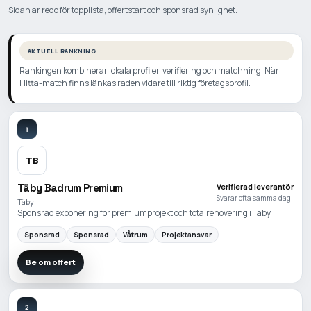
Sidan är redo för topplista, offertstart och sponsrad synlighet.
AKTUELL RANKNING
Rankingen kombinerar lokala profiler, verifiering och matchning. När
Hitta-match finns länkas raden vidare till riktig företagsprofil.
1
TB
Täby Badrum Premium
Verifierad leverantör
Svarar ofta samma dag
Täby
Sponsrad exponering för premiumprojekt och totalrenovering i Täby.
Sponsrad
Sponsrad
Våtrum
Projektansvar
Be om offert
2