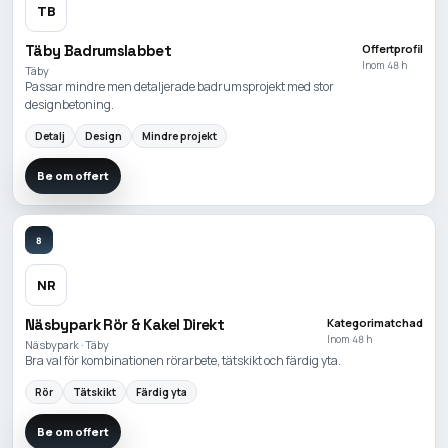
TB
Täby Badrumslabbet
Offertprofil
Inom 48 h
Täby
Passar mindre men detaljerade badrumsprojekt med stor
designbetoning.
Detalj
Design
Mindre projekt
Be om offert
8
NR
Näsbypark Rör & Kakel Direkt
Kategorimatchad
Inom 48 h
Näsbypark · Täby
Bra val för kombinationen rörarbete, tätskikt och färdig yta.
Rör
Tätskikt
Färdig yta
Be om offert