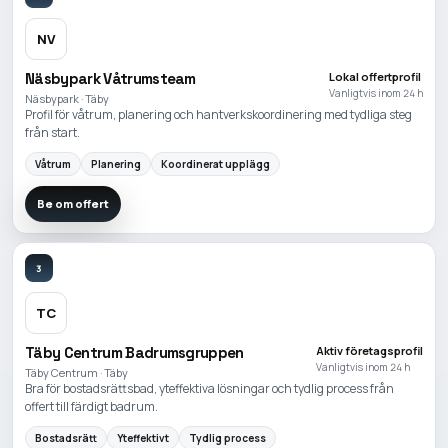
NV
Näsbypark Våtrumsteam
Lokal offertprofil
Vanligtvis inom 24 h
Näsbypark · Täby
Profil för våtrum, planering och hantverkskoordinering med tydliga steg
från start.
Våtrum
Planering
Koordinerat upplägg
Be om offert
3
TC
Täby Centrum Badrumsgruppen
Aktiv företagsprofil
Vanligtvis inom 24 h
Täby Centrum · Täby
Bra för bostadsrättsbad, yteffektiva lösningar och tydlig process från
offert till färdigt badrum.
Bostadsrätt
Yteffektivt
Tydlig process