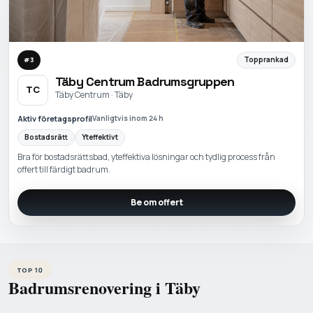
Topprankad
#
3
Täby Centrum Badrumsgruppen
TC
Täby Centrum · Täby
Aktiv företagsprofil
Vanligtvis inom 24 h
Bostadsrätt
Yteffektivt
Bra för bostadsrättsbad, yteffektiva lösningar och tydlig process från
offert till färdigt badrum.
Be om offert
TOP 10
Badrumsrenovering i Täby