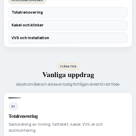
POPULÄRA UPPDRAG
Totalrenovering
Kakel och klinker
VVS och installation
TJÄNSTER
Vanliga uppdrag
Välj ett område och skicka en tydlig förfrågan direkt till rätt flöde.
01
Totalrenovering
Samordning av rivning, tattskikt, kakel, VVS, el och
slutmontering.