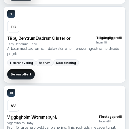
9
TC
Täby Centrum Badrum & Interiör
Tillgänglig profil
Inom 48 h
Täby Centrum · Täby
Arbetar med badrum som del av större hemrenovering och samordnade
projekt.
Hemrenovering
Badrum
Koordinering
Be om offert
10
VV
Viggbyholm Våtrumsbyrå
Företagsprofil
Inom 48 h
Viggbyholm · Täby
Profil för urbana projekt där planering, finish och tidslinje väger tungt.