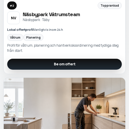
Topprankad
#
2
Näsbypark Våtrumsteam
NV
Näsbypark · Täby
Lokal offertprofil
Vanligtvis inom 24 h
Våtrum
Planering
Profil för våtrum, planering och hantverkskoordinering med tydliga steg
från start.
Be om offert