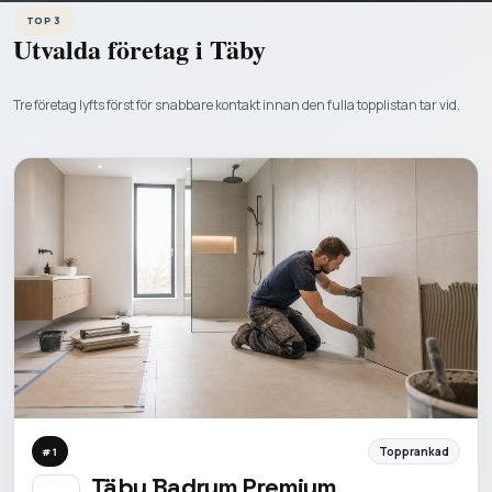
TOP 3
Utvalda företag i
Täby
Tre företag lyfts först för snabbare kontakt innan den fulla topplistan tar vid.
Topprankad
#
1
Täby Badrum Premium