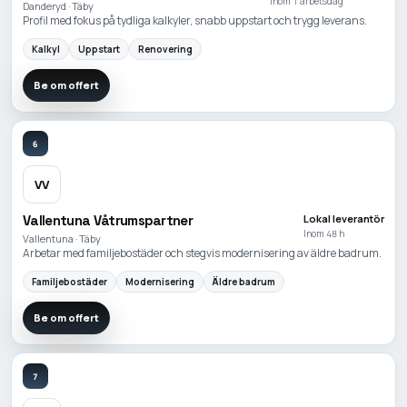
Inom 1 arbetsdag
Danderyd · Täby
Profil med fokus på tydliga kalkyler, snabb uppstart och trygg leverans.
Kalkyl
Uppstart
Renovering
Be om offert
6
VV
Vallentuna Våtrumspartner
Lokal leverantör
Inom 48 h
Vallentuna · Täby
Arbetar med familjebostäder och stegvis modernisering av äldre badrum.
Familjebostäder
Modernisering
Äldre badrum
Be om offert
7