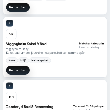
Be om offert
4
VK
Viggbyholm Kakel & Bad
Matchar kategorin
Inom 1 arbetsdag
Viggbyholm · Täby
Kakel, badrumsmiljö och helhetspaket i ett och samma spår.
Kakel
Miljö
Helhetspaket
Be om offert
5
DB
Danderyd Bad & Renovering
Tar emot förfrågningar