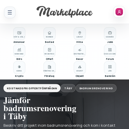
Meny
KÖP & SÄLJ
BOENDE
LOKALT
KARRIÄR
Annonser
Bostad
Hitta
Jobb
MARKNAD
BE OM PRIS
DESTINATIONER
DISKUSSION
Börs
Offert
Resor
Forum
COINS
FÖRETAGSREGISTER
OBJEKT
LÅN
Krypto
Företag
Objekt
Banklån
KOSTNADSFRI OFFERTFÖRFRÅGAN
TÄBY
BADRUMSRENOVERING
Jämför
badrumsrenovering
i Täby
Beskriv ditt projekt inom badrumsrenovering och kom i kontakt