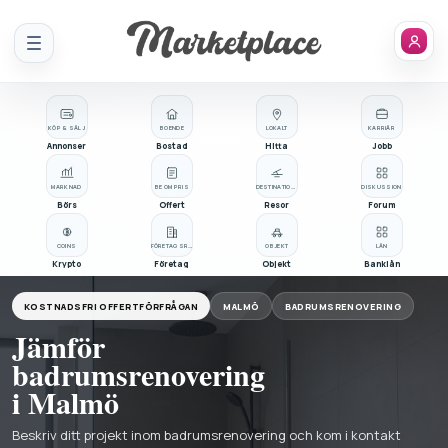
Meny
KÖP & SÄLJ
BOENDE
LOKALT
KARRIÄR
Annonser
Bostad
Hitta
Jobb
MARKNAD
BE OM PRIS
DESTINATIONER
DISKUSSION
Börs
Offert
Resor
Forum
COINS
FÖRETAGSREGISTER
OBJEKT
LÅN
Krypto
Företag
Objekt
Banklån
KOSTNADSFRI OFFERTFÖRFRÅGAN
MALMÖ
BADRUMSRENOVERING
Jämför
badrumsrenovering
i Malmö
Beskriv ditt projekt inom badrumsrenovering och kom i kontakt