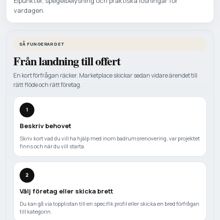
Elpunkter, spegelbelysning och praktiska losningar for
vardagen.
SÅ FUNGERAR DET
Från landning till offert
En kort förfrågan räcker. Marketplace skickar sedan vidare ärendet till
rätt flöde och rätt företag.
1
Beskriv behovet
Skriv kort vad du vill ha hjälp med inom badrumsrenovering, var projektet
finns och när du vill starta.
2
Välj företag eller skicka brett
Du kan gå via topplistan till en specifik profil eller skicka en bred förfrågan
till kategorin.