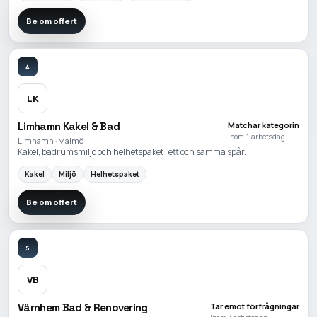
Be om offert
4
LK
Limhamn Kakel & Bad
Matchar kategorin
Inom 1 arbetsdag
Limhamn · Malmö
Kakel, badrumsmiljö och helhetspaket i ett och samma spår.
Kakel
Miljö
Helhetspaket
Be om offert
5
VB
Värnhem Bad & Renovering
Tar emot förfrågningar