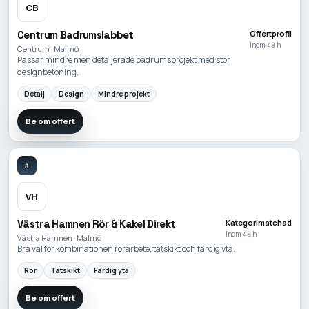
CB
Centrum Badrumslabbet
Offertprofil
Inom 48 h
Centrum · Malmö
Passar mindre men detaljerade badrumsprojekt med stor
designbetoning.
Detalj
Design
Mindre projekt
Be om offert
8
VH
Västra Hamnen Rör & Kakel Direkt
Kategorimatchad
Inom 48 h
Västra Hamnen · Malmö
Bra val för kombinationen rörarbete, tätskikt och färdig yta.
Rör
Tätskikt
Färdig yta
Be om offert