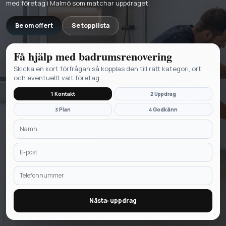
med företag i Malmö som matchar uppdraget.
Be om offert
Se topplista
Få hjälp med
badrumsrenovering
Skicka en kort förfrågan så kopplas den till rätt kategori, ort
och eventuellt valt företag.
1 Kontakt
2 Uppdrag
3 Plan
4 Godkänn
Nästa: uppdrag