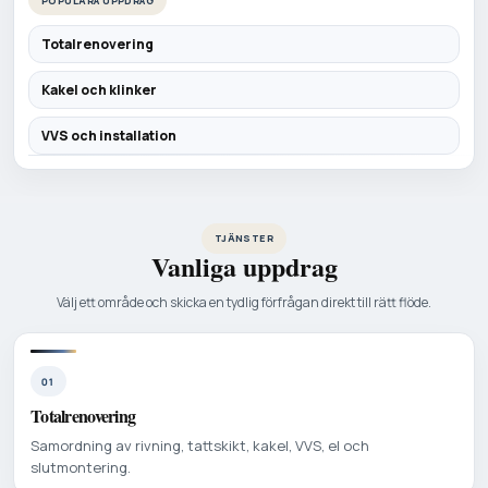
POPULÄRA UPPDRAG
Totalrenovering
Kakel och klinker
VVS och installation
TJÄNSTER
Vanliga uppdrag
Välj ett område och skicka en tydlig förfrågan direkt till rätt flöde.
01
Totalrenovering
Samordning av rivning, tattskikt, kakel, VVS, el och
slutmontering.