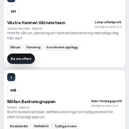
VH
Västra Hamnen Våtrumsteam
Lokal offertprofil
Vanligtvis inom 24 h
Västra Hamnen · Malmö
Profil för våtrum, planering och hantverkskoordinering med tydliga steg
från start.
Våtrum
Planering
Koordinerat upplägg
Be om offert
3
MB
Möllan Badrumsgruppen
Aktiv företagsprofil
Vanligtvis inom 24 h
Möllan · Malmö
Bra för bostadsrättsbad, yteffektiva lösningar och tydlig process från
offert till färdigt badrum.
Bostadsrätt
Yteffektivt
Tydlig process