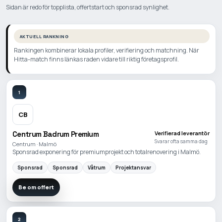
Sidan är redo för topplista, offertstart och sponsrad synlighet.
AKTUELL RANKNING
Rankingen kombinerar lokala profiler, verifiering och matchning. När
Hitta-match finns länkas raden vidare till riktig företagsprofil.
1
CB
Centrum Badrum Premium
Verifierad leverantör
Svarar ofta samma dag
Centrum · Malmö
Sponsrad exponering för premiumprojekt och totalrenovering i Malmö.
Sponsrad
Sponsrad
Våtrum
Projektansvar
Be om offert
2