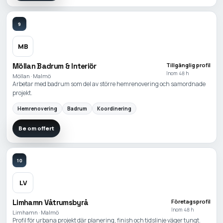
9
MB
Möllan Badrum & Interiör
Tillgänglig profil
Inom 48 h
Möllan · Malmö
Arbetar med badrum som del av större hemrenovering och samordnade
projekt.
Hemrenovering
Badrum
Koordinering
Be om offert
10
LV
Limhamn Våtrumsbyrå
Företagsprofil
Inom 48 h
Limhamn · Malmö
Profil för urbana projekt där planering, finish och tidslinje väger tungt.