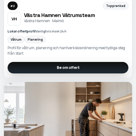
Topprankad
#
2
Västra Hamnen Våtrumsteam
VH
Västra Hamnen · Malmö
Lokal offertprofil
Vanligtvis inom 24 h
Våtrum
Planering
Profil för våtrum, planering och hantverkskoordinering med tydliga steg
från start.
Be om offert