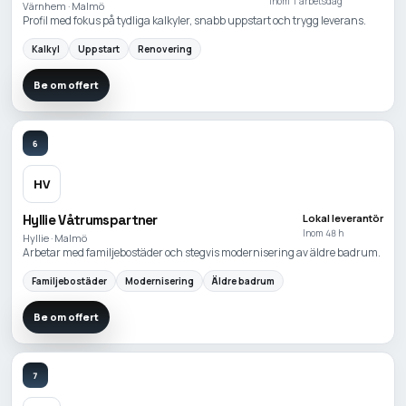
Inom 1 arbetsdag
Värnhem · Malmö
Profil med fokus på tydliga kalkyler, snabb uppstart och trygg leverans.
Kalkyl
Uppstart
Renovering
Be om offert
6
HV
Hyllie Våtrumspartner
Lokal leverantör
Inom 48 h
Hyllie · Malmö
Arbetar med familjebostäder och stegvis modernisering av äldre badrum.
Familjebostäder
Modernisering
Äldre badrum
Be om offert
7