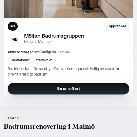
Topprankad
#
3
Möllan Badrumsgruppen
MB
Möllan · Malmö
Aktiv företagsprofil
Vanligtvis inom 24 h
Bostadsrätt
Yteffektivt
Bra för bostadsrättsbad, yteffektiva lösningar och tydlig process från
offert till färdigt badrum.
Be om offert
TOP 10
Badrumsrenovering i Malmö