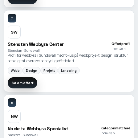
7
SW
Stenstan Webbyra Center
Offertprofil
Inom 48 h
Stenstan · Sundsvall
Profil för webbyra i Sundsvall med fokus på webbprojekt, design, struktur
och digital leverans och tydlig offertstart.
Webb
Design
Projekt
Lansering
Be om offert
8
NW
Nacksta Webbyra Specialist
Kategorimatchad
Inom 48 h
Nacksta · Sundsvall