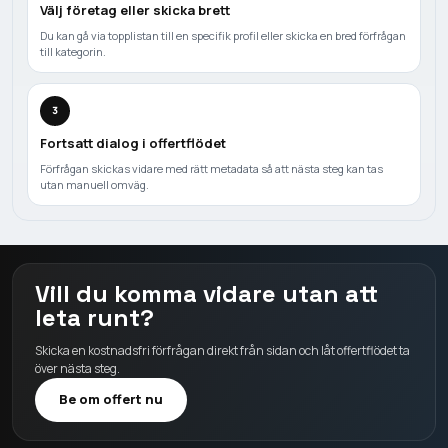
Välj företag eller skicka brett
Du kan gå via topplistan till en specifik profil eller skicka en bred förfrågan
till kategorin.
3
Fortsatt dialog i offertflödet
Förfrågan skickas vidare med rätt metadata så att nästa steg kan tas
utan manuell omväg.
Vill du komma vidare utan att
leta runt?
Skicka en kostnadsfri förfrågan direkt från sidan och låt offertflödet ta
över nästa steg.
Be om offert nu