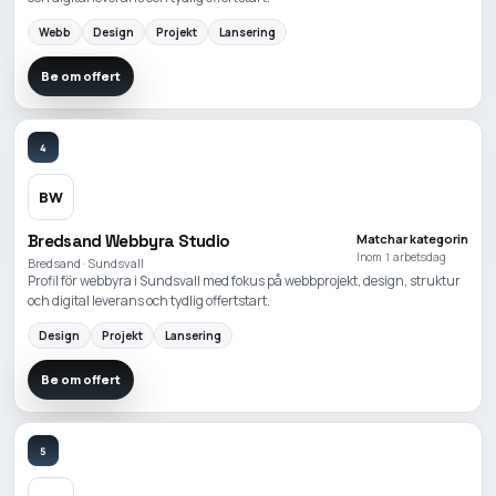
Webb
Design
Projekt
Lansering
Be om offert
4
BW
Bredsand Webbyra Studio
Matchar kategorin
Inom 1 arbetsdag
Bredsand · Sundsvall
Profil för webbyra i Sundsvall med fokus på webbprojekt, design, struktur
och digital leverans och tydlig offertstart.
Design
Projekt
Lansering
Be om offert
5