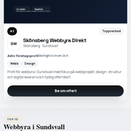
Topprankad
#
3
Skönsberg Webbyra Direkt
SW
Skönsberg · Sundsvall
Aktiv företagsprofil
Vanligtvis inom 24 h
Webb
Design
Profil för webbyra i Sundsvall med fokus på webbprojekt, design, struktur
och digital leverans och tydlig offertstart.
Be om offert
TOP 10
Webbyra i Sundsvall