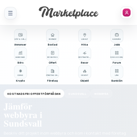
Meny
KÖP & SÄLJ
BOENDE
LOKALT
KARRIÄR
Annonser
Bostad
Hitta
Jobb
MARKNAD
BE OM PRIS
DESTINATIONER
DISKUSSION
Börs
Offert
Resor
Forum
COINS
FÖRETAGSREGISTER
OBJEKT
LÅN
Krypto
Företag
Objekt
Banklån
KOSTNADSFRI OFFERTFÖRFRÅGAN
SUNDSVALL
WEBBYRA
Jämför
webbyra i
Sundsvall
Beskriv ditt projekt inom webbyra och kom i kontakt med företag