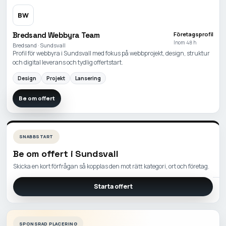
BW
Bredsand Webbyra Team
Företagsprofil
Inom 48 h
Bredsand · Sundsvall
Profil för webbyra i Sundsvall med fokus på webbprojekt, design, struktur
och digital leverans och tydlig offertstart.
Design
Projekt
Lansering
Be om offert
SNABBSTART
Be om offert i
Sundsvall
Skicka en kort förfrågan så kopplas den mot rätt kategori, ort och företag.
Starta offert
SPONSRAD PLACERING