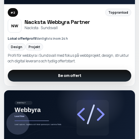
Topprankad
#
2
Nacksta Webbyra Partner
NW
Nacksta · Sundsvall
Lokal offertprofil
Vanligtvis inom 24 h
Design
Projekt
Profil för webbyra i Sundsvall med fokus på webbprojekt, design, struktur
och digital leverans och tydlig offertstart.
Be om offert