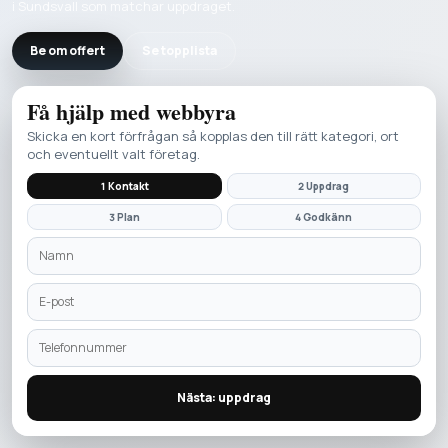
i Sundsvall som matchar uppdraget.
Be om offert
Se topplista
Få hjälp med
webbyra
Skicka en kort förfrågan så kopplas den till rätt kategori, ort
och eventuellt valt företag.
1 Kontakt
2 Uppdrag
3 Plan
4 Godkänn
Nästa: uppdrag