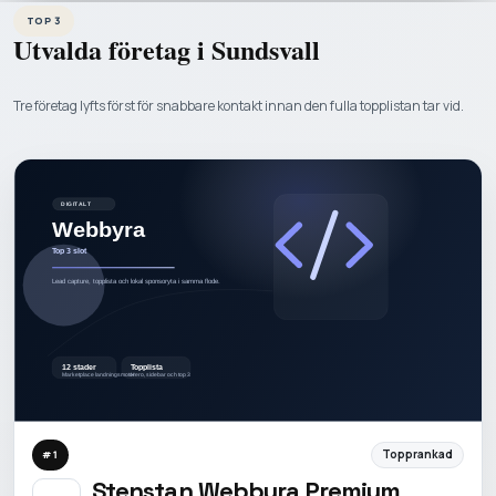
TOP 3
Utvalda företag i
Sundsvall
Tre företag lyfts först för snabbare kontakt innan den fulla topplistan tar vid.
Topprankad
#
1
Stenstan Webbyra Premium