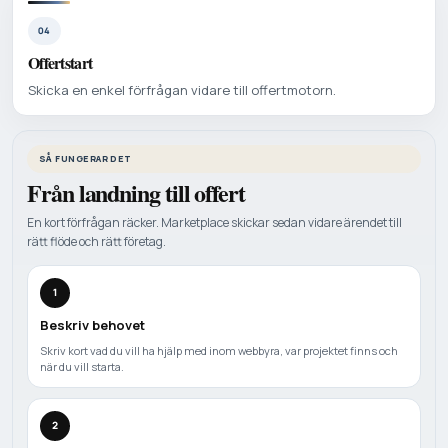
04
Offertstart
Skicka en enkel förfrågan vidare till offertmotorn.
SÅ FUNGERAR DET
Från landning till offert
En kort förfrågan räcker. Marketplace skickar sedan vidare ärendet till
rätt flöde och rätt företag.
1
Beskriv behovet
Skriv kort vad du vill ha hjälp med inom webbyra, var projektet finns och
när du vill starta.
2