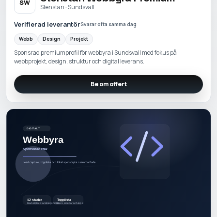
SW
Stenstan · Sundsvall
Verifierad leverantör
Svarar ofta samma dag
Webb
Design
Projekt
Sponsrad premiumprofil för webbyra i Sundsvall med fokus på
webbprojekt, design, struktur och digital leverans.
Be om offert