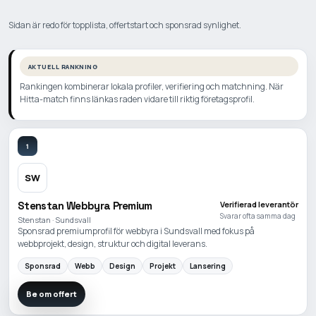
Sidan är redo för topplista, offertstart och sponsrad synlighet.
AKTUELL RANKNING
Rankingen kombinerar lokala profiler, verifiering och matchning. När
Hitta-match finns länkas raden vidare till riktig företagsprofil.
1
SW
Stenstan Webbyra Premium
Verifierad leverantör
Svarar ofta samma dag
Stenstan · Sundsvall
Sponsrad premiumprofil för webbyra i Sundsvall med fokus på
webbprojekt, design, struktur och digital leverans.
Sponsrad
Webb
Design
Projekt
Lansering
Be om offert