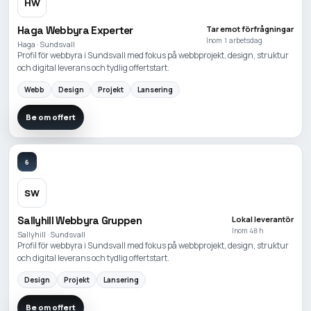
HW
Haga Webbyra Experter
Tar emot förfrågningar
Inom 1 arbetsdag
Haga · Sundsvall
Profil för webbyra i Sundsvall med fokus på webbprojekt, design, struktur
och digital leverans och tydlig offertstart.
Webb
Design
Projekt
Lansering
Be om offert
6
SW
Sallyhill Webbyra Gruppen
Lokal leverantör
Inom 48 h
Sallyhill · Sundsvall
Profil för webbyra i Sundsvall med fokus på webbprojekt, design, struktur
och digital leverans och tydlig offertstart.
Design
Projekt
Lansering
Be om offert