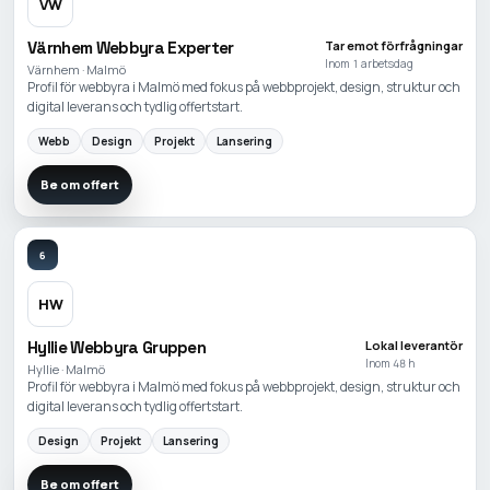
VW
Värnhem Webbyra Experter
Tar emot förfrågningar
Inom 1 arbetsdag
Värnhem · Malmö
Profil för webbyra i Malmö med fokus på webbprojekt, design, struktur och
digital leverans och tydlig offertstart.
Webb
Design
Projekt
Lansering
Be om offert
6
HW
Hyllie Webbyra Gruppen
Lokal leverantör
Inom 48 h
Hyllie · Malmö
Profil för webbyra i Malmö med fokus på webbprojekt, design, struktur och
digital leverans och tydlig offertstart.
Design
Projekt
Lansering
Be om offert