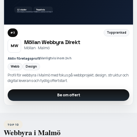
Topprankad
#
3
Möllan Webbyra Direkt
MW
Möllan · Malmö
Aktiv företagsprofil
Vanligtvis inom 24 h
Webb
Design
Profil för webbyra i Malmö med fokus på webbprojekt, design, struktur och
digital leverans och tydlig offertstart.
Be om offert
TOP 10
Webbyra i Malmö