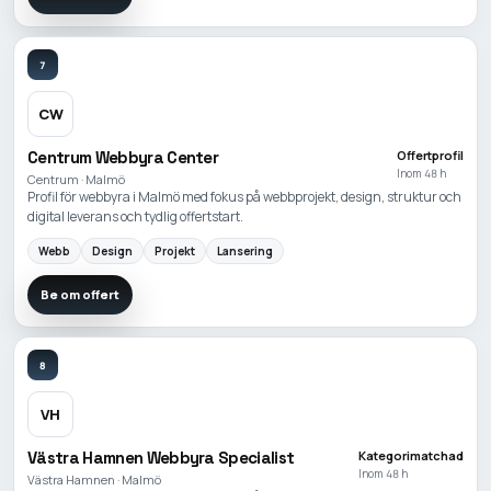
7
CW
Centrum Webbyra Center
Offertprofil
Inom 48 h
Centrum · Malmö
Profil för webbyra i Malmö med fokus på webbprojekt, design, struktur och
digital leverans och tydlig offertstart.
Webb
Design
Projekt
Lansering
Be om offert
8
VH
Västra Hamnen Webbyra Specialist
Kategorimatchad
Inom 48 h
Västra Hamnen · Malmö