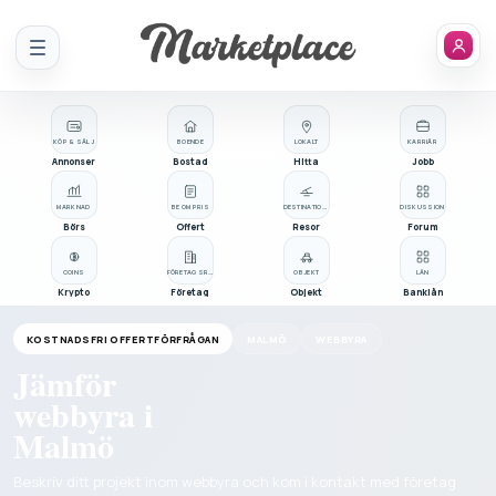
Meny
KÖP & SÄLJ
BOENDE
LOKALT
KARRIÄR
Annonser
Bostad
Hitta
Jobb
MARKNAD
BE OM PRIS
DESTINATIONER
DISKUSSION
Börs
Offert
Resor
Forum
COINS
FÖRETAGSREGISTER
OBJEKT
LÅN
Krypto
Företag
Objekt
Banklån
KOSTNADSFRI OFFERTFÖRFRÅGAN
MALMÖ
WEBBYRA
Jämför
webbyra i
Malmö
Beskriv ditt projekt inom webbyra och kom i kontakt med företag