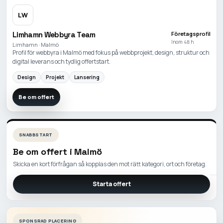
LW
Limhamn Webbyra Team
Företagsprofil
Inom 48 h
Limhamn · Malmö
Profil för webbyra i Malmö med fokus på webbprojekt, design, struktur och
digital leverans och tydlig offertstart.
Design
Projekt
Lansering
Be om offert
SNABBSTART
Be om offert i
Malmö
Skicka en kort förfrågan så kopplas den mot rätt kategori, ort och företag.
Starta offert
SPONSRAD PLACERING