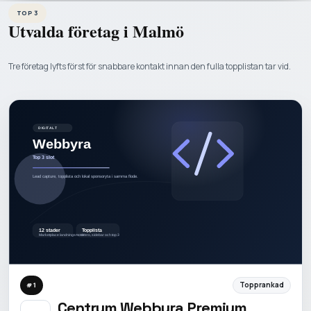
TOP 3
Utvalda företag i
Malmö
Tre företag lyfts först för snabbare kontakt innan den fulla topplistan tar vid.
Topprankad
#
1
Centrum Webbyra Premium