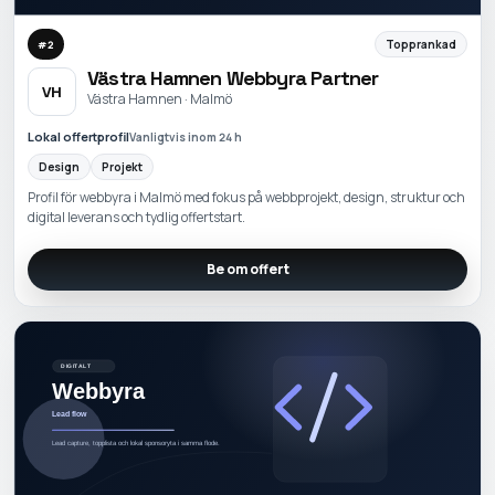
Topprankad
#
2
Västra Hamnen Webbyra Partner
VH
Västra Hamnen · Malmö
Lokal offertprofil
Vanligtvis inom 24 h
Design
Projekt
Profil för webbyra i Malmö med fokus på webbprojekt, design, struktur och
digital leverans och tydlig offertstart.
Be om offert