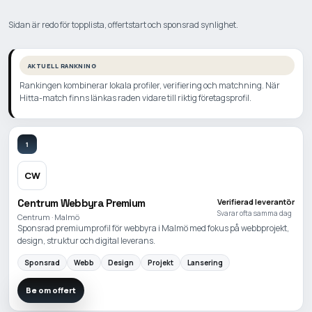
Sidan är redo för topplista, offertstart och sponsrad synlighet.
AKTUELL RANKNING
Rankingen kombinerar lokala profiler, verifiering och matchning. När
Hitta-match finns länkas raden vidare till riktig företagsprofil.
1
CW
Centrum Webbyra Premium
Verifierad leverantör
Svarar ofta samma dag
Centrum · Malmö
Sponsrad premiumprofil för webbyra i Malmö med fokus på webbprojekt,
design, struktur och digital leverans.
Sponsrad
Webb
Design
Projekt
Lansering
Be om offert