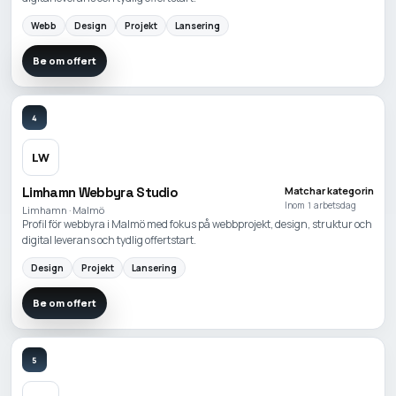
Webb
Design
Projekt
Lansering
Be om offert
4
LW
Limhamn Webbyra Studio
Matchar kategorin
Inom 1 arbetsdag
Limhamn · Malmö
Profil för webbyra i Malmö med fokus på webbprojekt, design, struktur och
digital leverans och tydlig offertstart.
Design
Projekt
Lansering
Be om offert
5