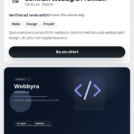
CW
Centrum · Malmö
Verifierad leverantör
Svarar ofta samma dag
Webb
Design
Projekt
Sponsrad premiumprofil för webbyra i Malmö med fokus på webbprojekt,
design, struktur och digital leverans.
Be om offert