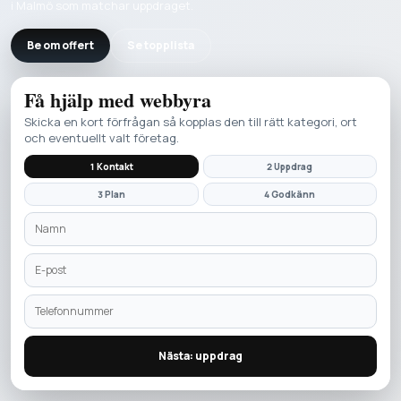
i Malmö som matchar uppdraget.
Be om offert
Se topplista
Få hjälp med
webbyra
Skicka en kort förfrågan så kopplas den till rätt kategori, ort
och eventuellt valt företag.
1 Kontakt
2 Uppdrag
3 Plan
4 Godkänn
Nästa: uppdrag