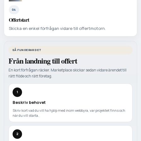
04
Offertstart
Skicka en enkel förfrågan vidare till offertmotorn.
SÅ FUNGERAR DET
Från landning till offert
En kort förfrågan räcker. Marketplace skickar sedan vidare ärendet till
rätt flöde och rätt företag.
1
Beskriv behovet
Skriv kort vad du vill ha hjälp med inom webbyra, var projektet finns och
när du vill starta.
2