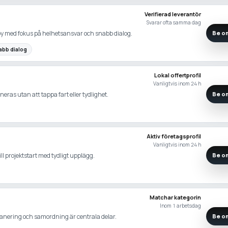
Verifierad leverantör
Svarar ofta samma dag
by med fokus på helhetsansvar och snabb dialog.
Be om
abb dialog
Lokal offertprofil
Vanligtvis inom 24 h
neras utan att tappa fart eller tydlighet.
Be om
Aktiv företagsprofil
Vanligtvis inom 24 h
ll projektstart med tydligt upplägg.
Be om
Matchar kategorin
Inom 1 arbetsdag
anering och samordning är centrala delar.
Be om