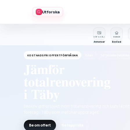
Utforska
KÖP & SÄLJ
BOENDE
Annonser
Bostad
KOSTNADSFRI OFFERTFÖRFRÅGAN
TÄBY
TOTALRENOVERING
Jämför
totalrenovering
i Täby
Beskriv ditt projekt inom totalrenovering och kom i kon
företag i Täby som matchar uppdraget.
Be om offert
Se topplista