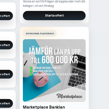
Skicka en kort förfrågan så kopplas den mot rätt
kategori, ort och företag.
Starta offert
 offert
SPONSRAD PLACERING
 offert
 offert
 offert
Marketplace Banklan