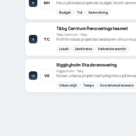
NH
Fokus på breda projekt där budget, tid och samor
8
Budget
Tid
Samordning
Täby Centrum Renoveringsteamet
Täby Centrum · Täby
TC
Profil för lokala projekt där besökaren vill kunna
9
Lokalt
Jämförelse
Helhetsleverantör
Viggbyholm Stadsrenovering
Viggbyholm · Täby
VS
Passar urbana projekt med tydligt fokus på tempo
10
Urban miljö
Tempo
Koordinerad leverans