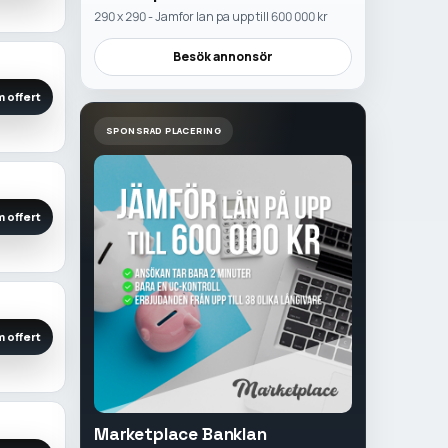
290 x 290 - Jamfor lan pa upp till 600 000 kr
Besök annonsör
 offert
SPONSRAD PLACERING
 offert
 offert
Marketplace Banklan