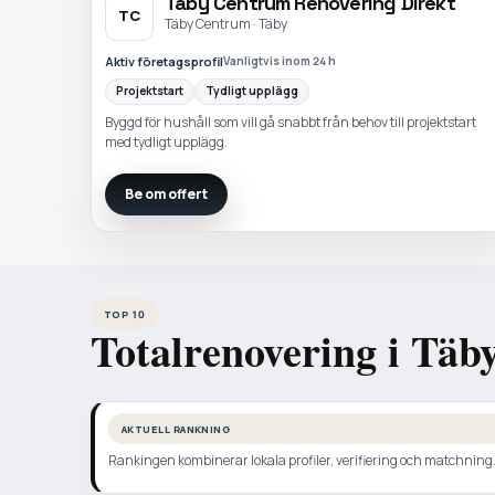
Täby Centrum Renovering Direkt
TC
Täby Centrum · Täby
Aktiv företagsprofil
Vanligtvis inom 24 h
Projektstart
Tydligt upplägg
Byggd för hushåll som vill gå snabbt från behov till projektstart
med tydligt upplägg.
Be om offert
TOP 10
Totalrenovering i Täb
AKTUELL RANKNING
Rankingen kombinerar lokala profiler, verifiering och matchning. N