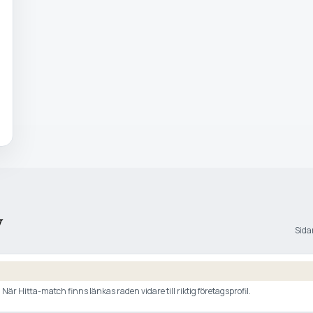
y
Sidan
är Hitta-match finns länkas raden vidare till riktig företagsprofil.