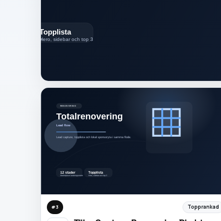
Topprankad
#
3