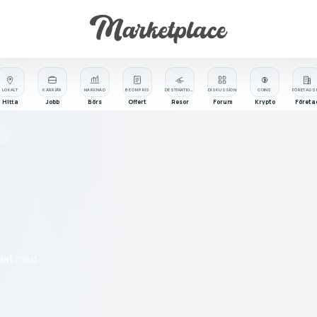
LOKALT
KARRIÄR
MARKNAD
BE OM PRIS
DESTINATIONER
DISKUSSION
COINS
Hitta
Jobb
Börs
Offert
Resor
Forum
Krypto
Företa
takt med