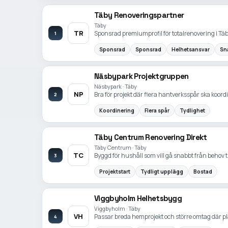
Täby Renoveringspartner
Täby
TR
Sponsrad premiumprofil för totalrenovering i Tä
1
Sponsrad
Sponsrad
Helhetsansvar
Sn
Näsbypark Projektgruppen
Näsbypark · Täby
NP
Bra för projekt där flera hantverksspår ska koordi
2
Koordinering
Flera spår
Tydlighet
Täby Centrum Renovering Direkt
Täby Centrum · Täby
TC
Byggd för hushåll som vill gå snabbt från behov ti
3
Projektstart
Tydligt upplägg
Bostad
Viggbyholm Helhetsbygg
Viggbyholm · Täby
VH
Passar breda hemprojekt och större omtag där pl
4