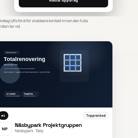
Nästa: uppdrag
öretag lyfts först för snabbare kontakt innan den fulla
istan tar vid.
Topprankad
#
2
Näsbypark Projektgruppen
NP
Näsbypark · Täby