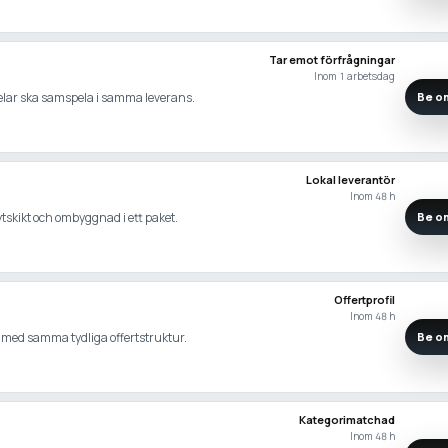
Tar emot förfrågningar
Inom 1 arbetsdag
gdelar ska samspela i samma leverans.
Be om
Lokal leverantör
Inom 48 h
ytskikt och ombyggnad i ett paket.
Be om
Offertprofil
Inom 48 h
r med samma tydliga offertstruktur.
Be om
Kategorimatchad
Inom 48 h