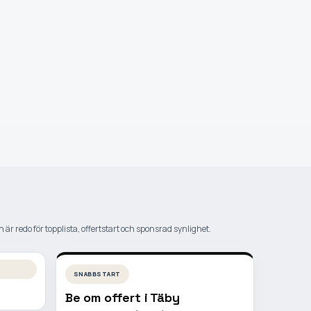
 är redo för topplista, offertstart och sponsrad synlighet.
SNABBSTART
Be om offert i
Täby