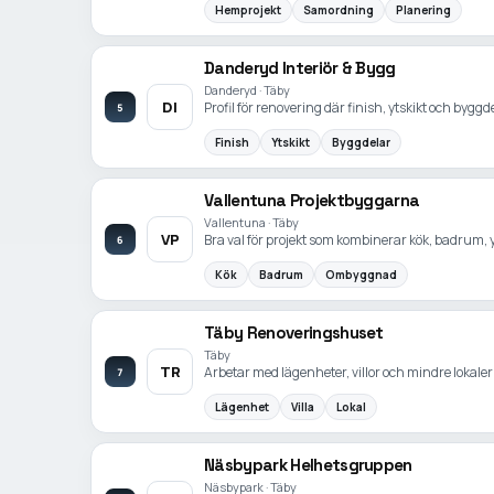
Hemprojekt
Samordning
Planering
Danderyd Interiör & Bygg
Danderyd · Täby
DI
Profil för renovering där finish, ytskikt och byg
5
Finish
Ytskikt
Byggdelar
Vallentuna Projektbyggarna
Vallentuna · Täby
VP
Bra val för projekt som kombinerar kök, badrum, 
6
Kök
Badrum
Ombyggnad
Täby Renoveringshuset
Täby
TR
Arbetar med lägenheter, villor och mindre lokale
7
Lägenhet
Villa
Lokal
Näsbypark Helhetsgruppen
Näsbypark · Täby