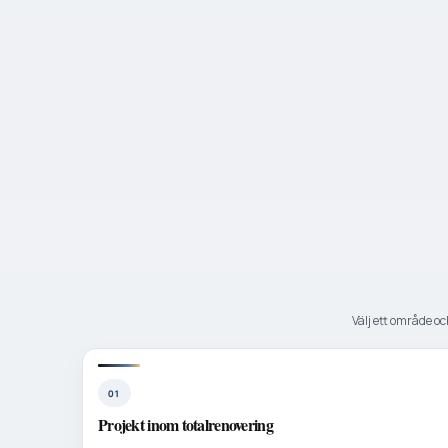
Välj ett område och
01
Projekt inom totalrenovering