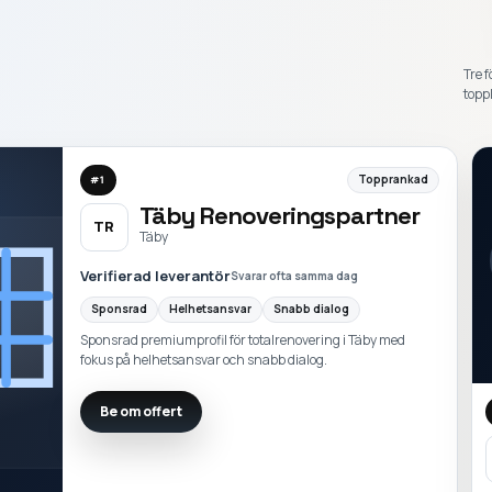
Tre f
toppl
Topprankad
#
1
Täby Renoveringspartner
TR
Täby
Verifierad leverantör
Svarar ofta samma dag
Sponsrad
Helhetsansvar
Snabb dialog
Sponsrad premiumprofil för totalrenovering i Täby med
fokus på helhetsansvar och snabb dialog.
Be om offert