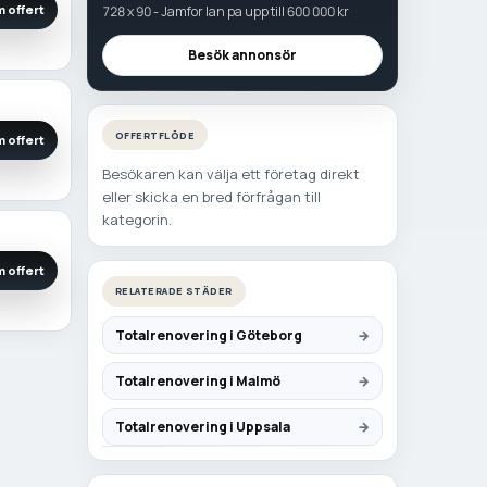
 offert
728 x 90 - Jamfor lan pa upp till 600 000 kr
Besök annonsör
OFFERTFLÖDE
 offert
Besökaren kan välja ett företag direkt
eller skicka en bred förfrågan till
kategorin.
 offert
RELATERADE STÄDER
Totalrenovering i Göteborg
Totalrenovering i Malmö
Totalrenovering i Uppsala