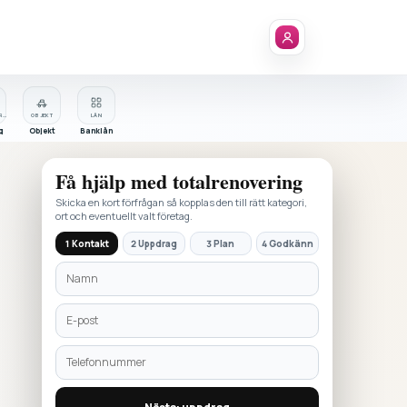
FÖRETAGSREGISTER
OBJEKT
LÅN
g
Objekt
Banklån
Få hjälp med
totalrenovering
Skicka en kort förfrågan så kopplas den till rätt kategori,
ort och eventuellt valt företag.
1 Kontakt
2 Uppdrag
3 Plan
4 Godkänn