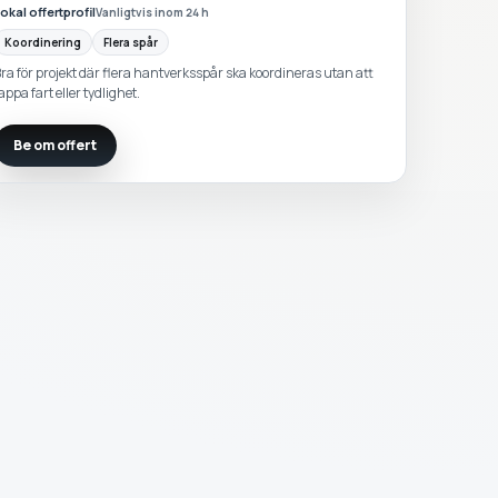
okal offertprofil
Vanligtvis inom 24 h
Koordinering
Flera spår
ra för projekt där flera hantverksspår ska koordineras utan att
appa fart eller tydlighet.
Be om offert