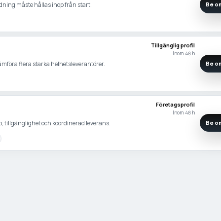
dning måste hållas ihop från start.
Be om
Tillgänglig profil
Inom 48 h
 jämföra flera starka helhetsleverantörer.
Be om
Företagsprofil
Inom 48 h
, tillgänglighet och koordinerad leverans.
Be om