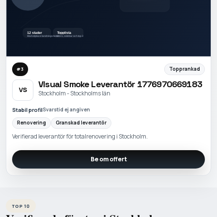
Topprankad
#
3
Visual Smoke Leverantör 1776970669183
VS
Stockholm - Stockholms län
Stabil profil
Svarstid ej angiven
Renovering
Granskad leverantör
Verifierad leverantör för totalrenovering i Stockholm.
Be om offert
TOP 10