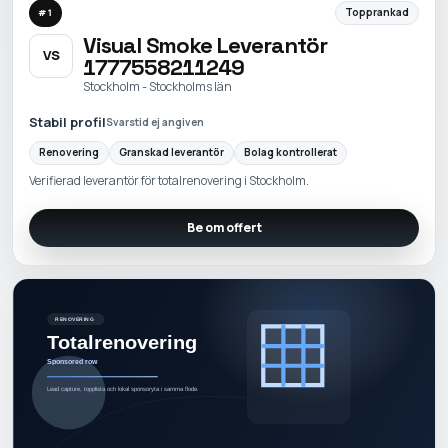
Topprankad
#
1
Visual Smoke Leverantör
VS
1777558211249
Stockholm - Stockholms län
Stabil profil
Svarstid ej angiven
Renovering
Granskad leverantör
Bolag kontrollerat
Verifierad leverantör för totalrenovering i Stockholm.
Be om offert