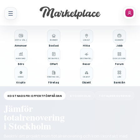
Meny
KÖP & SÄLJ
BOENDE
LOKALT
KARRIÄR
Annonser
Bostad
Hitta
Jobb
MARKNAD
BE OM PRIS
DESTINATIONER
DISKUSSION
Börs
Offert
Resor
Forum
COINS
FÖRETAGSREGISTER
OBJEKT
LÅN
Krypto
Företag
Objekt
Banklån
KOSTNADSFRI OFFERTFÖRFRÅGAN
STOCKHOLM
TOTALRENOVERING
Jämför
totalrenovering
i Stockholm
Beskriv ditt projekt inom totalrenovering och kom i kontakt med