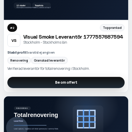
Topprankad
#
2
Visual Smoke Leverantör 1777557687594
VS
Stockholm - Stockholms län
Stabil profil
Svarstid ej angiven
Renovering
Granskad leverantör
Verifierad leverantör för totalrenovering i Stockholm.
Be om offert