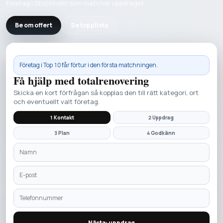
företag i Stockholm som matchar uppdraget.
Be om offert
Se topplista
Företag i
Top 10
får förtur i den första matchningen.
Få hjälp med
totalrenovering
Skicka en kort förfrågan så kopplas den till rätt kategori, ort
och eventuellt valt företag.
1 Kontakt
2 Uppdrag
3 Plan
4 Godkänn
Nästa: uppdrag