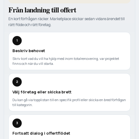
Från landning till offert
En kort förfrågan räcker. Marketplace skickar sedan vidare ärendet till
rätt flöde och rätt företag.
1
Beskriv behovet
Skriv kort vad du vill ha hjälp med inom totalrenovering, var projektet
finns och när du vill starta.
2
Välj företag eller skicka brett
Du kan gå via topplistan till en specifik profil eller skicka en bred förfrågan
till kategorin.
3
Fortsatt dialog i offertflödet