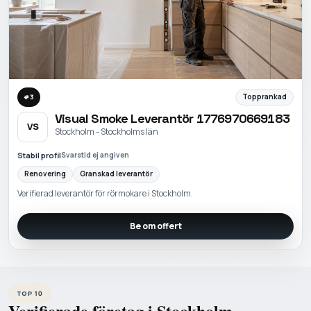
Topprankad
#
3
Visual Smoke Leverantör 1776970669183
VS
Stockholm - Stockholms län
Stabil profil
Svarstid ej angiven
Renovering
Granskad leverantör
Verifierad leverantör för rörmokare i Stockholm.
Be om offert
TOP 10
Verifierade företag i Stockholm