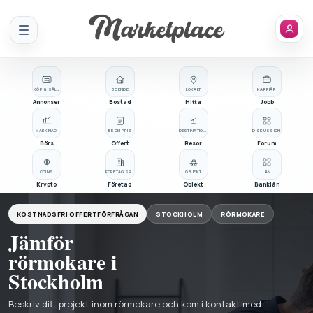
Meny
KÖP & SÄLJ
BOENDE
LOKALT
KARRIÄR
Annonser
Bostad
Hitta
Jobb
MARKNAD
BE OM PRIS
DESTINATIONER
DISKUSSION
Börs
Offert
Resor
Forum
COINS
FÖRETAGSREGISTER
OBJEKT
LÅN
Krypto
Företag
Objekt
Banklån
KOSTNADSFRI OFFERTFÖRFRÅGAN
STOCKHOLM
RÖRMOKARE
Jämför
rörmokare i
Stockholm
Beskriv ditt projekt inom rörmokare och kom i kontakt med