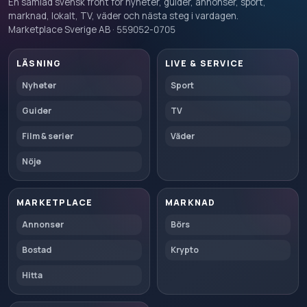
En samlad svensk front för nyheter, guider, annonser, sport,
marknad, lokalt, TV, väder och nästa steg i vardagen.
Marketplace Sverige AB · 559052-0705
LÄSNING
LIVE & SERVICE
Nyheter
Sport
Guider
TV
Film & serier
Väder
Nöje
MARKETPLACE
MARKNAD
Annonser
Börs
Bostad
Krypto
Hitta