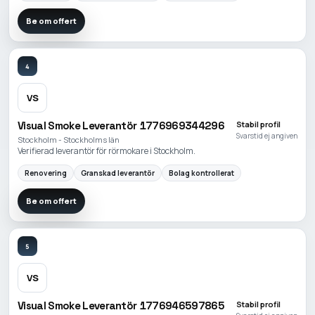
Be om offert
4
VS
Visual Smoke Leverantör 1776969344296
Stabil profil
Svarstid ej angiven
Stockholm - Stockholms län
Verifierad leverantör för rörmokare i Stockholm.
Renovering
Granskad leverantör
Bolag kontrollerat
Be om offert
5
VS
Visual Smoke Leverantör 1776946597865
Stabil profil