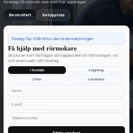
företag i Stockholm som matchar uppdraget.
Be om offert
Se topplista
Företag i
Top 10
får förtur i den första matchningen.
Få hjälp med
rörmokare
Skicka en kort förfrågan så kopplas den till rätt kategori, ort
och eventuellt valt företag.
1 Kontakt
2 Uppdrag
3 Plan
4 Godkänn
Nästa: uppdrag