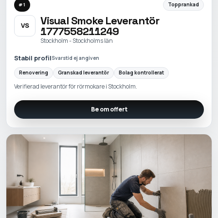
Topprankad
#
1
Visual Smoke Leverantör
VS
1777558211249
Stockholm - Stockholms län
Stabil profil
Svarstid ej angiven
Renovering
Granskad leverantör
Bolag kontrollerat
Verifierad leverantör för rörmokare i Stockholm.
Be om offert