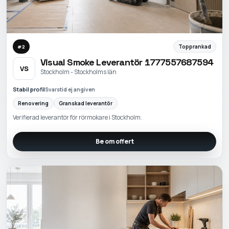
Topprankad
#
2
Visual Smoke Leverantör 1777557687594
VS
Stockholm - Stockholms län
Stabil profil
Svarstid ej angiven
Renovering
Granskad leverantör
Verifierad leverantör för rörmokare i Stockholm.
Be om offert