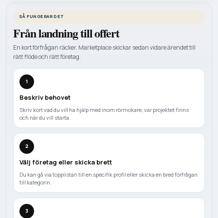
SÅ FUNGERAR DET
Från landning till offert
En kort förfrågan räcker. Marketplace skickar sedan vidare ärendet till
rätt flöde och rätt företag.
1
Beskriv behovet
Skriv kort vad du vill ha hjälp med inom rörmokare, var projektet finns
och när du vill starta.
2
Välj företag eller skicka brett
Du kan gå via topplistan till en specifik profil eller skicka en bred förfrågan
till kategorin.
3