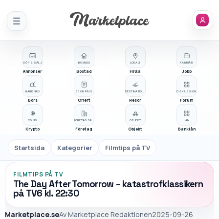
Meny
KÖP & SÄLJ
BOENDE
LOKALT
KARRIÄR
Annonser
Bostad
Hitta
Jobb
MARKNAD
BE OM PRIS
DESTINATIONER
DISKUSSION
Börs
Offert
Resor
Forum
COINS
FÖRETAGSREGISTER
OBJEKT
LÅN
Krypto
Företag
Objekt
Banklån
Startsida
Kategorier
Filmtips på TV
FILMTIPS PÅ TV
The Day After Tomorrow – katastrofklassikern
på TV6 kl. 22:30
Marketplace.se
Av
Marketplace Redaktionen
2025-09-26