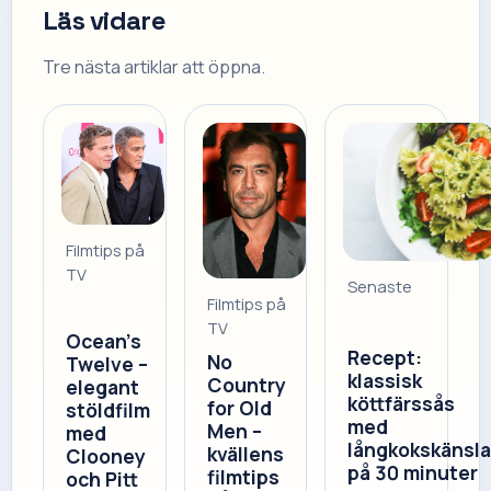
Läs vidare
Tre nästa artiklar att öppna.
Filmtips på
TV
Senaste
Filmtips på
TV
Ocean’s
Recept:
No
Twelve –
klassisk
Country
elegant
köttfärssås
for Old
stöldfilm
med
Men –
med
långkokskänsl
kvällens
Clooney
på 30 minuter
filmtips
och Pitt