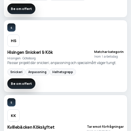
Be om offert
4
HS
Hisingen Snickeri & Kök
Matchar kategorin
Inom 1 arbetsdag
Hisingen · Göteborg
Passar projekt där snickeri, anpassning och specialmått väger tungt.
Snickeri
Anpassning
Helhetsgrepp
Be om offert
5
KK
Kvillebäcken Kökslyftet
Tar emot förfrågningar