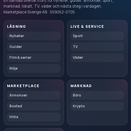
En samlad svensk front för nyheter, guider, annonser, sport,
marknad, lokalt, TV, väder och nästa steg i vardagen.
Marketplace Sverige AB · 559052-0705
LÄSNING
LIVE & SERVICE
Nyheter
Sport
Guider
TV
Film & serier
Väder
Nöje
MARKETPLACE
MARKNAD
Annonser
Börs
Bostad
Krypto
Hitta