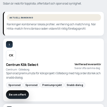
Sidan är redo för topplista, offertstart och sponsrad synlighet.
AKTUELL RANKNING
Rankingen kombinerar lokala profiler, verifiering och matchning. När
Hitta-match finns länkas raden vidare till riktig företagsprofil.
1
CK
Centrum Kök Select
Verifierad leverantör
Svarar ofta samma dag
Centrum · Göteborg
Sponsrad premiumyta för köksprojekt i Göteborg med hög orderstorlek och
snabb dialog.
Sponsrad
Sponsrad
Premiumprojekt
Snabb dialog
Be om offert