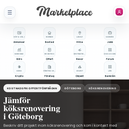
Meny
KÖP & SÄLJ
BOENDE
LOKALT
KARRIÄR
Annonser
Bostad
Hitta
Jobb
MARKNAD
BE OM PRIS
DESTINATIONER
DISKUSSION
Börs
Offert
Resor
Forum
COINS
FÖRETAGSREGISTER
OBJEKT
LÅN
Krypto
Företag
Objekt
Banklån
KOSTNADSFRI OFFERTFÖRFRÅGAN
GÖTEBORG
KÖKSRENOVERING
Jämför
köksrenovering
i Göteborg
Beskriv ditt projekt inom köksrenovering och kom i kontakt med