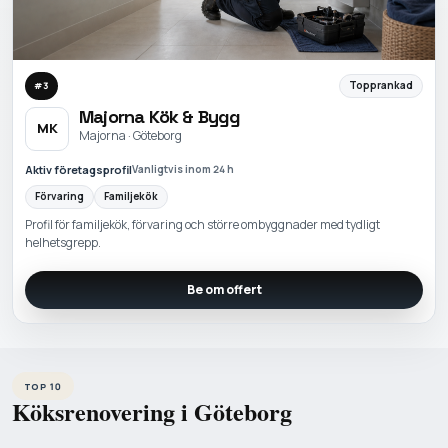
Topprankad
#
3
Majorna Kök & Bygg
MK
Majorna · Göteborg
Aktiv företagsprofil
Vanligtvis inom 24 h
Förvaring
Familjekök
Profil för familjekök, förvaring och större ombyggnader med tydligt
helhetsgrepp.
Be om offert
TOP 10
Köksrenovering i Göteborg