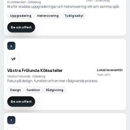
Inom 1 arbetsdag
Kvillebäcken · Göteborg
Bra för snabba uppgraderingar och helrenovering i ett och samma spår.
Uppgradering
Helrenovering
Tydlig kalkyl
Be om offert
6
VF
Västra Frölunda Köksatelier
Lokal leverantör
Inom 48 h
Västra Frölunda · Göteborg
Fokus på design, funktion och en mer rådgivande process.
Design
Funktion
Rådgivning
Be om offert
7