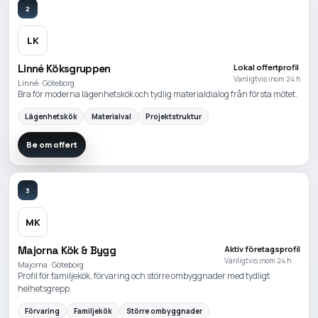
2
LK
Linné Köksgruppen
Lokal offertprofil
Vanligtvis inom 24 h
Linné · Göteborg
Bra för moderna lägenhetskök och tydlig materialdialog från första mötet.
Lägenhetskök
Materialval
Projektstruktur
Be om offert
3
MK
Majorna Kök & Bygg
Aktiv företagsprofil
Vanligtvis inom 24 h
Majorna · Göteborg
Profil för familjekök, förvaring och större ombyggnader med tydligt
helhetsgrepp.
Förvaring
Familjekök
Större ombyggnader