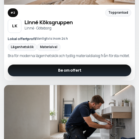
Topprankad
#
2
Linné Köksgruppen
LK
Linné · Göteborg
Lokal offertprofil
Vanligtvis inom 24 h
Lägenhetskök
Materialval
Bra för moderna lägenhetskök och tydlig materialdialog från första mötet.
Be om offert