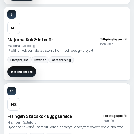
9
MK
Majorna Kök & Interiör
Tillgänglig profil
Inom 48 h
Majorna · Göteborg
Profil för kök som del av större hem- och designprojekt.
Hemprojekt
Interiör
Samordning
Be om offert
10
HS
Hisingen Stadskök Byggservice
Företagsprofil
Inom 48 h
Hisingen · Göteborg
Byggd för hushåll som vill kombinera tydlighet, tempo och praktiska steg.