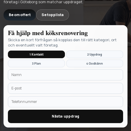
företag i Göteborg som matchar uppdraget.
Be om offert
Se topplista
Få hjälp med
köksrenovering
Skicka en kort förfrågan så kopplas den till rätt kategori, ort
och eventuellt valt företag.
1 Kontakt
2 Uppdrag
3 Plan
4 Godkänn
Nästa: uppdrag