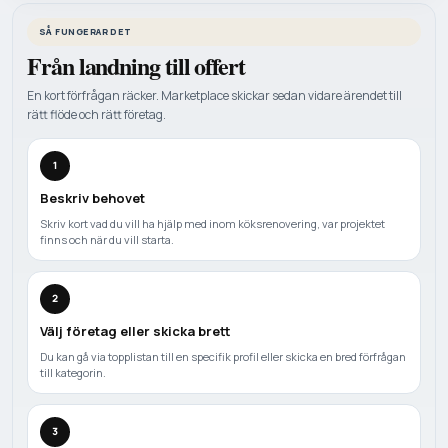
SÅ FUNGERAR DET
Från landning till offert
En kort förfrågan räcker. Marketplace skickar sedan vidare ärendet till
rätt flöde och rätt företag.
1
Beskriv behovet
Skriv kort vad du vill ha hjälp med inom köksrenovering, var projektet
finns och när du vill starta.
2
Välj företag eller skicka brett
Du kan gå via topplistan till en specifik profil eller skicka en bred förfrågan
till kategorin.
3