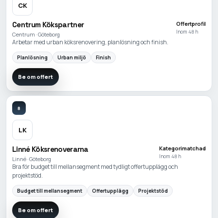
CK
Centrum Kökspartner
Offertprofil
Inom 48 h
Centrum · Göteborg
Arbetar med urban köksrenovering, planlösning och finish.
Planlösning
Urban miljö
Finish
Be om offert
8
LK
Linné Köksrenoverarna
Kategorimatchad
Inom 48 h
Linné · Göteborg
Bra för budget till mellansegment med tydligt offertupplägg och
projektstöd.
Budget till mellansegment
Offertupplägg
Projektstöd
Be om offert