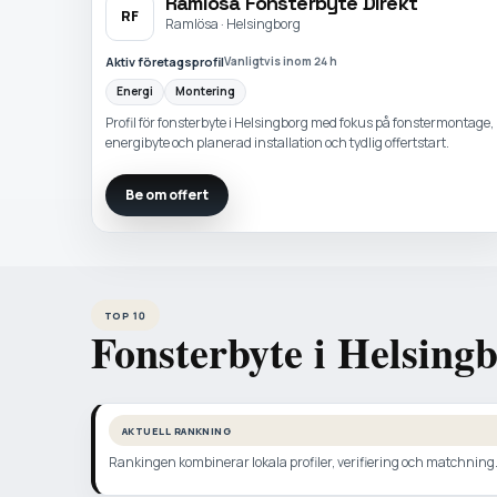
Ramlösa Fonsterbyte Direkt
RF
Ramlösa · Helsingborg
Aktiv företagsprofil
Vanligtvis inom 24 h
Energi
Montering
Profil för fonsterbyte i Helsingborg med fokus på fonstermontage,
energibyte och planerad installation och tydlig offertstart.
Be om offert
TOP 10
Fonsterbyte i Helsing
AKTUELL RANKNING
Rankingen kombinerar lokala profiler, verifiering och matchning. N