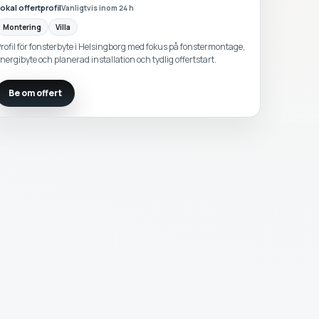
okal offertprofil
Vanligtvis inom 24 h
Montering
Villa
rofil för fonsterbyte i Helsingborg med fokus på fonstermontage,
nergibyte och planerad installation och tydlig offertstart.
Be om offert