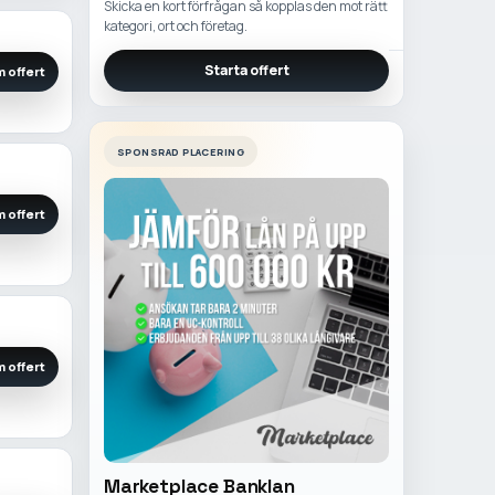
Skicka en kort förfrågan så kopplas den mot rätt
kategori, ort och företag.
Starta offert
 offert
SPONSRAD PLACERING
 offert
 offert
Marketplace Banklan