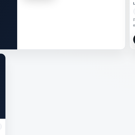
L
P
e