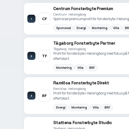
Centrum Fonsterbyte Premium
Centrum · Helsingborg
CF
Sponsrad premiumprofil för fonsterbyte i Helsin
1
Sponsrad
Energi
Montering
Villa
BR
Tågaborg Fonsterbyte Partner
Tågaborg · Helsingborg
Profil för fonsterbyte i Helsingborg med fokus på
TF
2
offertstart.
Montering
Villa
BRF
Ramlösa Fonsterbyte Direkt
Ramlösa · Helsingborg
Profil för fonsterbyte i Helsingborg med fokus på
RF
3
offertstart.
Energi
Montering
Villa
BRF
Stattena Fonsterbyte Studio
Stattena · Helsingborg