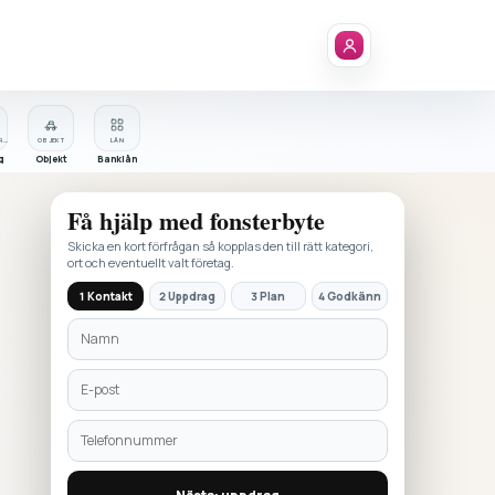
FÖRETAGSREGISTER
OBJEKT
LÅN
g
Objekt
Banklån
Få hjälp med
fonsterbyte
Skicka en kort förfrågan så kopplas den till rätt kategori,
ort och eventuellt valt företag.
1 Kontakt
2 Uppdrag
3 Plan
4 Godkänn