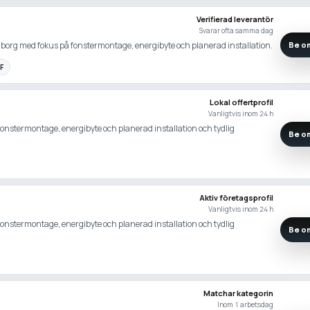
Verifierad leverantör
Svarar ofta samma dag
gborg med fokus på fonstermontage, energibyte och planerad installation.
Be om
F
Lokal offertprofil
Vanligtvis inom 24 h
 fonstermontage, energibyte och planerad installation och tydlig
Be om
Aktiv företagsprofil
Vanligtvis inom 24 h
 fonstermontage, energibyte och planerad installation och tydlig
Be om
Matchar kategorin
Inom 1 arbetsdag