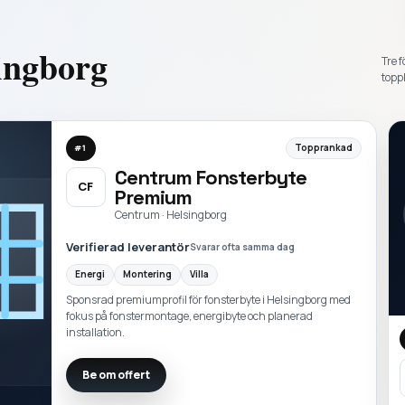
ingborg
Tre f
toppl
Topprankad
#
1
Centrum Fonsterbyte
CF
Premium
Centrum · Helsingborg
Verifierad leverantör
Svarar ofta samma dag
Energi
Montering
Villa
Sponsrad premiumprofil för fonsterbyte i Helsingborg med
fokus på fonstermontage, energibyte och planerad
installation.
Be om offert