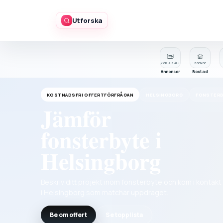
Utforska
KÖP & SÄLJ
BOENDE
Annonser
Bostad
KOSTNADSFRI OFFERTFÖRFRÅGAN
HELSINGBORG
FONSTERB
Jämför
fonsterbyte i
Helsingborg
Beskriv ditt projekt inom fonsterbyte och kom i kontak
i Helsingborg som matchar uppdraget.
Be om offert
Se topplista