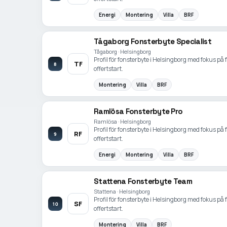
Energi
Montering
Villa
BRF
Tågaborg Fonsterbyte Specialist
Tågaborg · Helsingborg
Profil för fonsterbyte i Helsingborg med fokus på
TF
8
offertstart.
Montering
Villa
BRF
Ramlösa Fonsterbyte Pro
Ramlösa · Helsingborg
Profil för fonsterbyte i Helsingborg med fokus på
RF
9
offertstart.
Energi
Montering
Villa
BRF
Stattena Fonsterbyte Team
Stattena · Helsingborg
Profil för fonsterbyte i Helsingborg med fokus på
SF
10
offertstart.
Montering
Villa
BRF