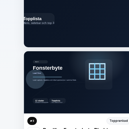
Topprankad
#
3