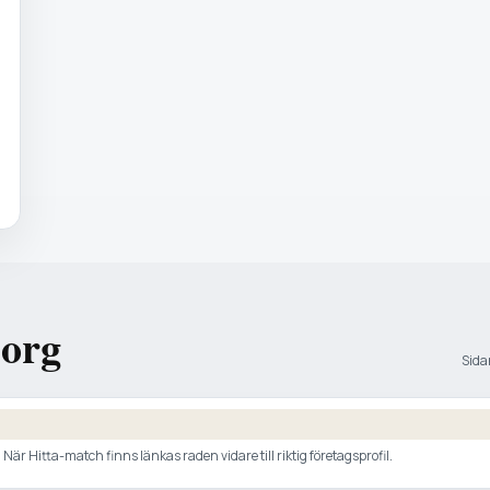
borg
Sidan
är Hitta-match finns länkas raden vidare till riktig företagsprofil.