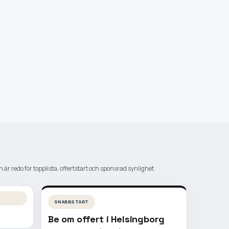
 är redo för topplista, offertstart och sponsrad synlighet.
SNABBSTART
Be om offert i
Helsingborg