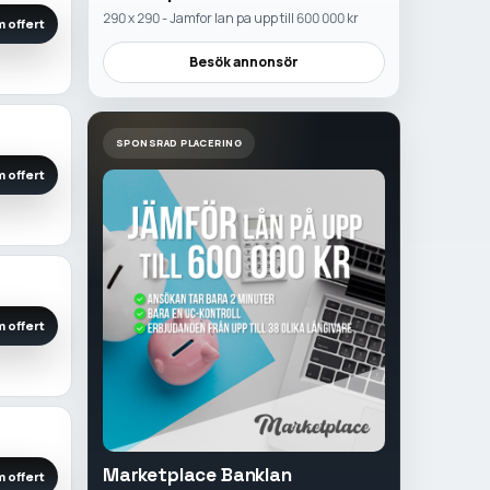
290 x 290 - Jamfor lan pa upp till 600 000 kr
 offert
Besök annonsör
SPONSRAD PLACERING
 offert
 offert
Marketplace Banklan
 offert