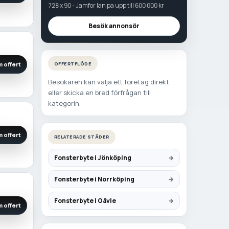
728 x 90 - Jamfor lan pa upp till 600 000 kr
Besök annonsör
OFFERTFLÖDE
 offert
Besökaren kan välja ett företag direkt
eller skicka en bred förfrågan till
kategorin.
 offert
RELATERADE STÄDER
Fonsterbyte i Jönköping
Fonsterbyte i Norrköping
Fonsterbyte i Gävle
 offert