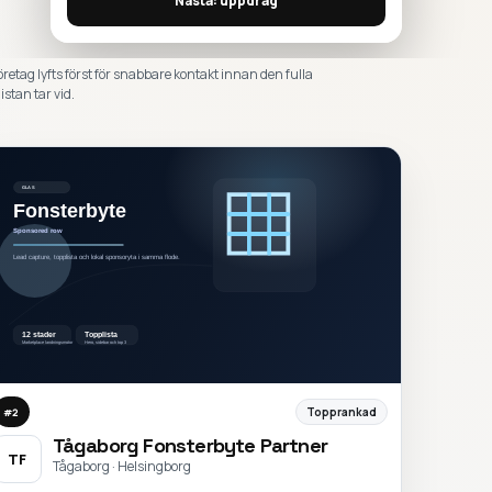
Nästa: uppdrag
öretag lyfts först för snabbare kontakt innan den fulla
istan tar vid.
Topprankad
#
2
Tågaborg Fonsterbyte Partner
TF
Tågaborg · Helsingborg