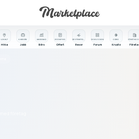
LOKALT
KARRIÄR
MARKNAD
BE OM PRIS
DESTINATIONER
DISKUSSION
COINS
Hitta
Jobb
Börs
Offert
Resor
Forum
Krypto
Företa
YTE
t med företag