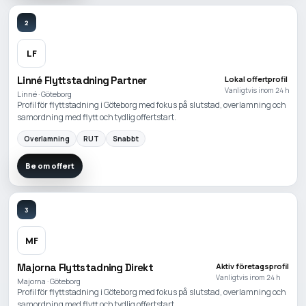
2
LF
Linné Flyttstadning Partner
Lokal offertprofil
Vanligtvis inom 24 h
Linné · Göteborg
Profil för flyttstadning i Göteborg med fokus på slutstad, overlamning och
samordning med flytt och tydlig offertstart.
Overlamning
RUT
Snabbt
Be om offert
3
MF
Majorna Flyttstadning Direkt
Aktiv företagsprofil
Vanligtvis inom 24 h
Majorna · Göteborg
Profil för flyttstadning i Göteborg med fokus på slutstad, overlamning och
samordning med flytt och tydlig offertstart.