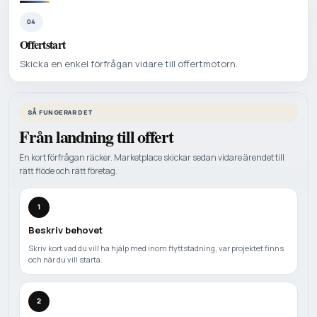
04
Offertstart
Skicka en enkel förfrågan vidare till offertmotorn.
SÅ FUNGERAR DET
Från landning till offert
En kort förfrågan räcker. Marketplace skickar sedan vidare ärendet till
rätt flöde och rätt företag.
1
Beskriv behovet
Skriv kort vad du vill ha hjälp med inom flyttstadning, var projektet finns
och när du vill starta.
2