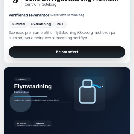
CF
Centrum · Göteborg
Verifierad leverantör
Svarar ofta samma dag
Slutstad
Overlamning
RUT
Sponsrad premiumprofil för flyttstadning i Göteborg med fokus på
slutstad, overlamning och samordning med flytt.
Be om offert