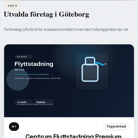
TOP 3
Utvalda företag i
Göteborg
Tre företag lyfts först för snabbare kontakt innan den fulla topplistan tar vid.
Topprankad
#
1
Centrum Flyttstadning Premium