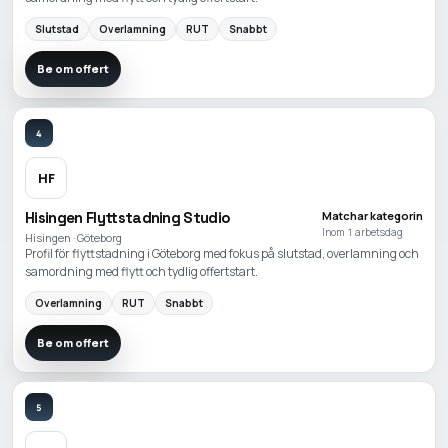
Slutstad
Overlamning
RUT
Snabbt
Be om offert
4
HF
Hisingen Flyttstadning Studio
Matchar kategorin
Inom 1 arbetsdag
Hisingen · Göteborg
Profil för flyttstadning i Göteborg med fokus på slutstad, overlamning och
samordning med flytt och tydlig offertstart.
Overlamning
RUT
Snabbt
Be om offert
5