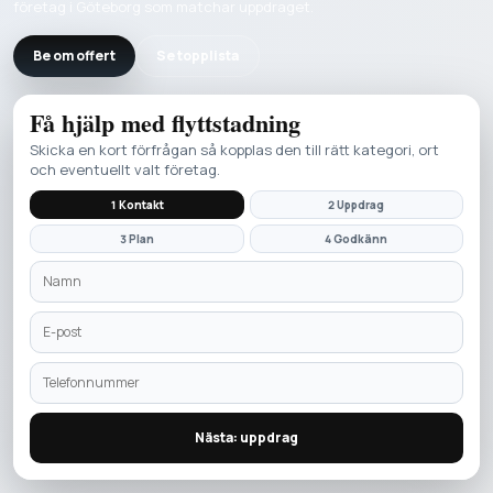
företag i Göteborg som matchar uppdraget.
Be om offert
Se topplista
Få hjälp med
flyttstadning
Skicka en kort förfrågan så kopplas den till rätt kategori, ort
och eventuellt valt företag.
1 Kontakt
2 Uppdrag
3 Plan
4 Godkänn
Nästa: uppdrag