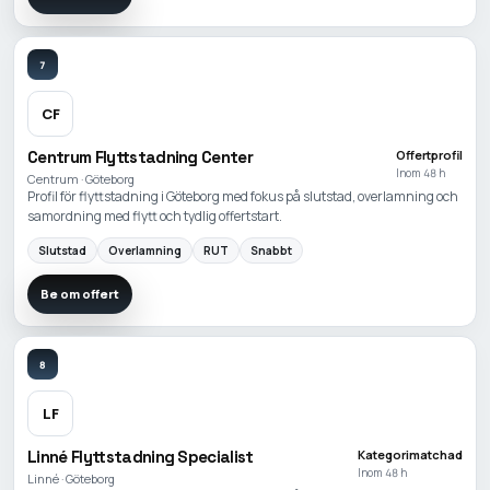
7
CF
Centrum Flyttstadning Center
Offertprofil
Inom 48 h
Centrum · Göteborg
Profil för flyttstadning i Göteborg med fokus på slutstad, overlamning och
samordning med flytt och tydlig offertstart.
Slutstad
Overlamning
RUT
Snabbt
Be om offert
8
LF
Linné Flyttstadning Specialist
Kategorimatchad
Inom 48 h
Linné · Göteborg