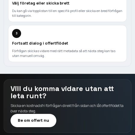
Välj företag eller skicka brett
Du kan gå via topplistan till en specifik profil eller skicka en bred förfrågan
till kategorin.
3
Fortsatt dialog i offertflödet
Förfrågan skickas vidare med rätt metadata så att nästa steg kan tas
utan manuell omväg.
Vill du komma vidare utan att
leta runt?
Skicka en kostnadsfri förfrågan direkt från sidan och låt offertflödet ta
över nästa steg.
Be om offert nu