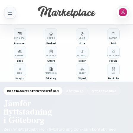
Meny
KÖP & SÄLJ
BOENDE
LOKALT
KARRIÄR
Annonser
Bostad
Hitta
Jobb
MARKNAD
BE OM PRIS
DESTINATIONER
DISKUSSION
Börs
Offert
Resor
Forum
COINS
FÖRETAGSREGISTER
OBJEKT
LÅN
Krypto
Företag
Objekt
Banklån
KOSTNADSFRI OFFERTFÖRFRÅGAN
GÖTEBORG
FLYTTSTADNING
Jämför
flyttstadning
i Göteborg
Beskriv ditt projekt inom flyttstadning och kom i kontakt med