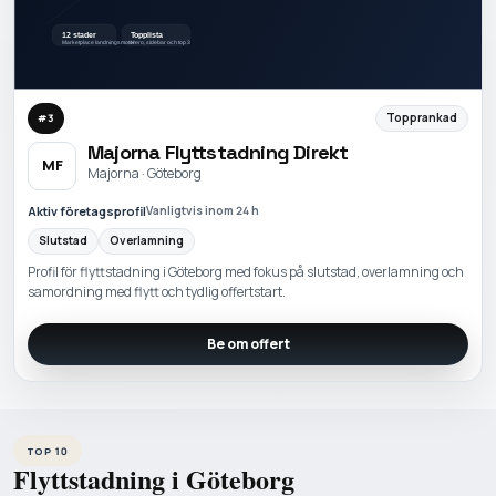
Topprankad
#
3
Majorna Flyttstadning Direkt
MF
Majorna · Göteborg
Aktiv företagsprofil
Vanligtvis inom 24 h
Slutstad
Overlamning
Profil för flyttstadning i Göteborg med fokus på slutstad, overlamning och
samordning med flytt och tydlig offertstart.
Be om offert
TOP 10
Flyttstadning i Göteborg