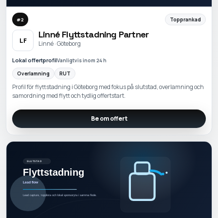
Topprankad
#
2
Linné Flyttstadning Partner
LF
Linné · Göteborg
Lokal offertprofil
Vanligtvis inom 24 h
Overlamning
RUT
Profil för flyttstadning i Göteborg med fokus på slutstad, overlamning och
samordning med flytt och tydlig offertstart.
Be om offert