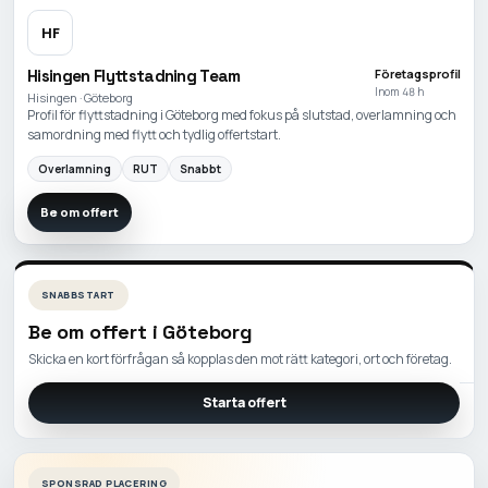
HF
Hisingen Flyttstadning Team
Företagsprofil
Inom 48 h
Hisingen · Göteborg
Profil för flyttstadning i Göteborg med fokus på slutstad, overlamning och
samordning med flytt och tydlig offertstart.
Overlamning
RUT
Snabbt
Be om offert
SNABBSTART
Be om offert i
Göteborg
Skicka en kort förfrågan så kopplas den mot rätt kategori, ort och företag.
Starta offert
SPONSRAD PLACERING