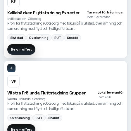
KF
Kvillebäcken Flyttstadning Experter
Tar emot förfrågningar
Inom 1 arbetsdag
Kvillebäcken · Göteborg
Profil för flyttstadning i Göteborg med fokus på slutstad, overlamning och
samordning med flytt och tydlig offertstart.
Slutstad
Overlamning
RUT
Snabbt
Be om offert
6
VF
Västra Frölunda Flyttstadning Gruppen
Lokal leverantör
Inom 48 h
Västra Frölunda · Göteborg
Profil för flyttstadning i Göteborg med fokus på slutstad, overlamning och
samordning med flytt och tydlig offertstart.
Overlamning
RUT
Snabbt
Be om offert