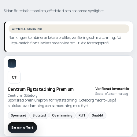
Sidan är redo för topplista, offertstart och sponsrad synlighet.
AKTUELL RANKNING
Rankingen kombinerar lokala profiler, verifiering och matchning. När
Hitta-match finns länkas raden vidare till riktig företagsprofil.
1
CF
Centrum Flyttstadning Premium
Verifierad leverantör
Svarar ofta samma dag
Centrum · Göteborg
Sponsrad premiumprofil för flyttstadning i Göteborg med fokus på
slutstad, overlamning och samordning med flytt.
Sponsrad
Slutstad
Overlamning
RUT
Snabbt
Be om offert