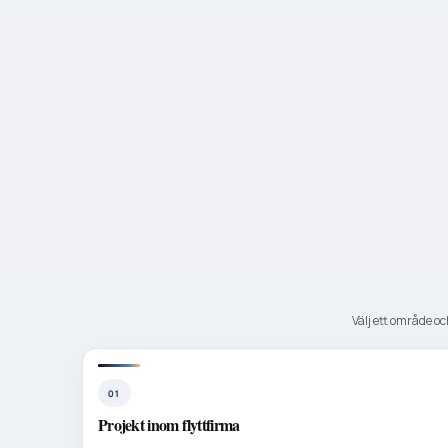
Välj ett område och
01
Projekt inom flyttfirma