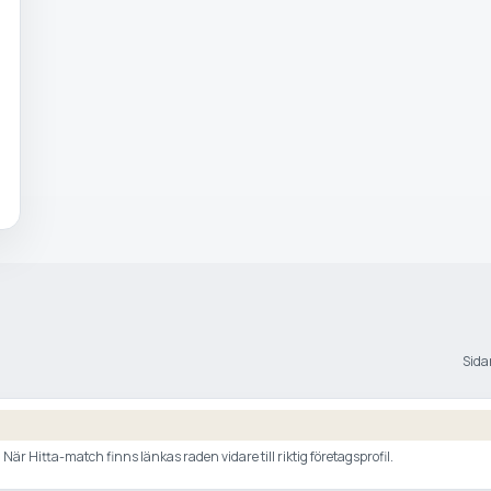
Sidan
är Hitta-match finns länkas raden vidare till riktig företagsprofil.