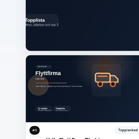
Topprankad
#
3