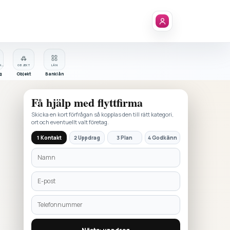
FÖRETAGSREGISTER
OBJEKT
LÅN
g
Objekt
Banklån
Få hjälp med
flyttfirma
Skicka en kort förfrågan så kopplas den till rätt kategori,
ort och eventuellt valt företag.
1 Kontakt
2 Uppdrag
3 Plan
4 Godkänn