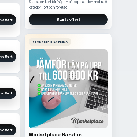
Skicka en kort förfrågan så kopplas den mot rätt
kategori, ort och företag.
Starta offert
 offert
SPONSRAD PLACERING
 offert
 offert
 offert
Marketplace Banklan