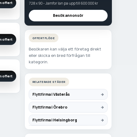
 offert
728 x 90 - Jamfor lan pa upp till 600 000 kr
Besök annonsör
OFFERTFLÖDE
 offert
Besökaren kan välja ett företag direkt
eller skicka en bred förfrågan till
kategorin.
 offert
RELATERADE STÄDER
Flyttfirma i Västerås
Flyttfirma i Örebro
Flyttfirma i Helsingborg