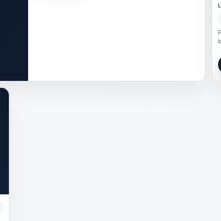
L
P
k