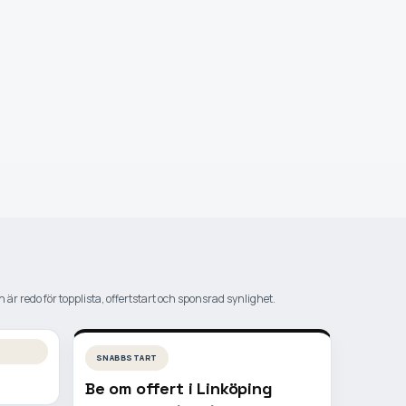
 är redo för topplista, offertstart och sponsrad synlighet.
SNABBSTART
Be om offert i
Linköping