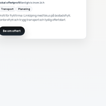
okal offertprofil
Vanligtvis inom 24 h
Transport
Planering
rofil för flyttfirma i Linköping med fokus på bostadsflytt,
ontorsflytt och trygg transport och tydlig offertstart.
Be om offert