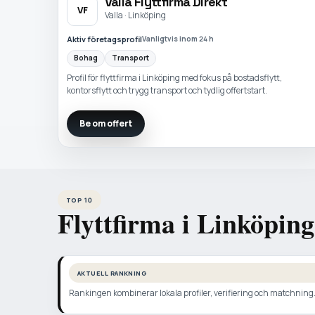
Valla Flyttfirma Direkt
VF
Valla · Linköping
Aktiv företagsprofil
Vanligtvis inom 24 h
Bohag
Transport
Profil för flyttfirma i Linköping med fokus på bostadsflytt,
kontorsflytt och trygg transport och tydlig offertstart.
Be om offert
TOP 10
Flyttfirma i Linköping
AKTUELL RANKNING
Rankingen kombinerar lokala profiler, verifiering och matchning. N