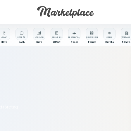
LOKALT
KARRIÄR
MARKNAD
BE OM PRIS
DESTINATIONER
DISKUSSION
COINS
Hitta
Jobb
Börs
Offert
Resor
Forum
Krypto
Företa
d företag i