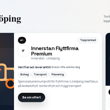
öping
Tre f
toppl
Topprankad
#
1
Innerstan Flyttfirma
IF
Premium
Innerstan · Linköping
Verifierad leverantör
Svarar ofta samma dag
Bohag
Transport
Planering
Sponsrad premiumprofil för flyttfirma i Linköping med fokus
på bostadsflytt, kontorsflytt och trygg transport.
Be om offert