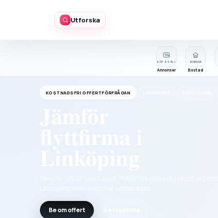
Utforska
KÖP & SÄLJ
BOENDE
Annonser
Bostad
KOSTNADSFRI OFFERTFÖRFRÅGAN
LINKÖPING
FLYTTFIRMA
Jämför
flyttfirma i
Linköping
Beskriv ditt projekt inom flyttfirma och kom i kontakt me
Linköping som matchar uppdraget.
Be om offert
Se topplista