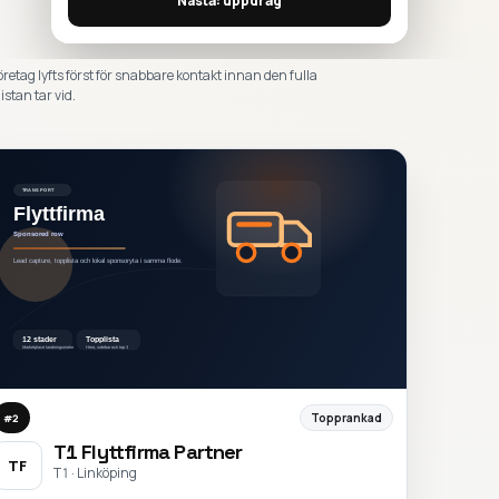
Nästa: uppdrag
öretag lyfts först för snabbare kontakt innan den fulla
istan tar vid.
Topprankad
#
2
T1 Flyttfirma Partner
TF
T1 · Linköping