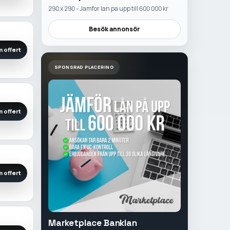
290 x 290 - Jamfor lan pa upp till 600 000 kr
Besök annonsör
 offert
SPONSRAD PLACERING
 offert
 offert
Marketplace Banklan