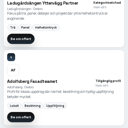
Ladugårdsängen Yttervägg Partner
Kategorimatchad
Inom 48 h
Ladugårdsängen · Örebro
Fokus på trä, panel, detaljer och projekt där yttre helhetsintryck är
avgörande.
Trä
Panel
Helhetsintryck
Be om offert
9
AF
Adolfsberg Fasadteamet
Tillgänglig profil
Inom 48 h
Adolfsberg · Örebro
Profil för lokala uppdrag där närhet, besiktning och tydlig uppföljning
betyder mycket.
Lokalt
Besiktning
Uppföljning
Be om offert