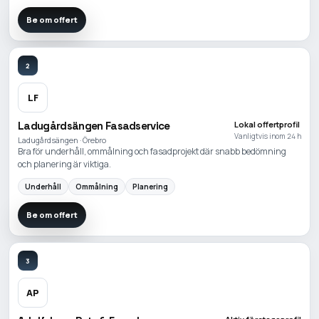
Be om offert
2
LF
Ladugårdsängen Fasadservice
Lokal offertprofil
Vanligtvis inom 24 h
Ladugårdsängen · Örebro
Bra för underhåll, ommålning och fasadprojekt där snabb bedömning
och planering är viktiga.
Underhåll
Ommålning
Planering
Be om offert
3
AP