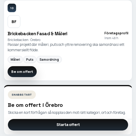
10
BF
Brickebacken Fasad & Måleri
Företagsprofil
Inom 48 h
Brickebacken · Örebro
Passar projekt där måleri, puts och yttre renovering ska samordnas i ett
kommersiellt flöde.
Måleri
Puts
Samordning
Be om offert
SNABBSTART
Be om offert i
Örebro
Skicka en kort förfrågan så kopplas den mot rätt kategori, ort och företag.
Starta offert