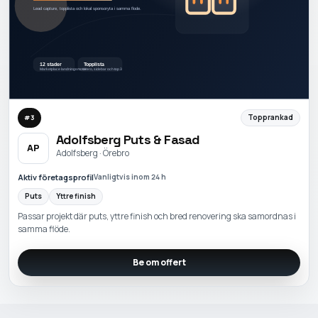
Topprankad
#
3
Adolfsberg Puts & Fasad
AP
Adolfsberg · Örebro
Aktiv företagsprofil
Vanligtvis inom 24 h
Puts
Yttre finish
Passar projekt där puts, yttre finish och bred renovering ska samordnas i
samma flöde.
Be om offert