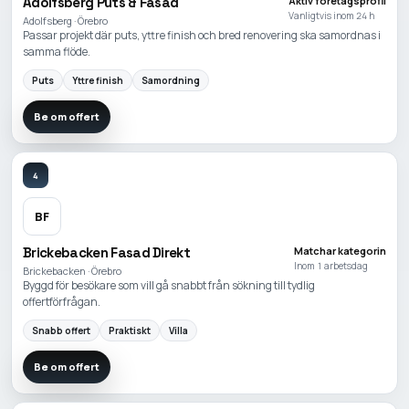
Adolfsberg Puts & Fasad
Aktiv företagsprofil
Vanligtvis inom 24 h
Adolfsberg · Örebro
Passar projekt där puts, yttre finish och bred renovering ska samordnas i
samma flöde.
Puts
Yttre finish
Samordning
Be om offert
4
BF
Brickebacken Fasad Direkt
Matchar kategorin
Inom 1 arbetsdag
Brickebacken · Örebro
Byggd för besökare som vill gå snabbt från sökning till tydlig
offertförfrågan.
Snabb offert
Praktiskt
Villa
Be om offert