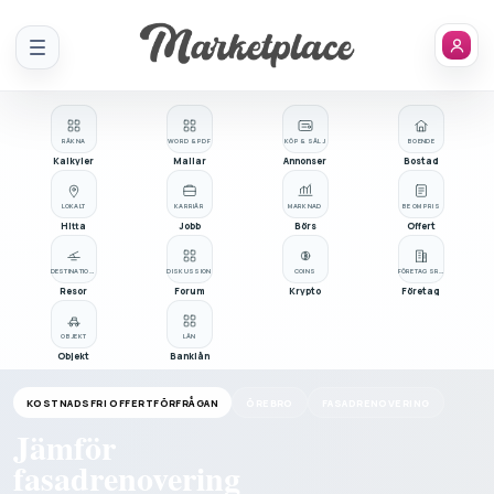
Meny
RÄKNA
WORD & PDF
KÖP & SÄLJ
BOENDE
Kalkyler
Mallar
Annonser
Bostad
LOKALT
KARRIÄR
MARKNAD
BE OM PRIS
Hitta
Jobb
Börs
Offert
DESTINATIONER
DISKUSSION
COINS
FÖRETAGSREGISTER
Resor
Forum
Krypto
Företag
OBJEKT
LÅN
Objekt
Banklån
KOSTNADSFRI OFFERTFÖRFRÅGAN
ÖREBRO
FASADRENOVERING
Jämför
fasadrenovering