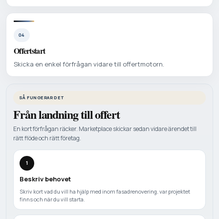
04
Offertstart
Skicka en enkel förfrågan vidare till offertmotorn.
SÅ FUNGERAR DET
Från landning till offert
En kort förfrågan räcker. Marketplace skickar sedan vidare ärendet till
rätt flöde och rätt företag.
1
Beskriv behovet
Skriv kort vad du vill ha hjälp med inom fasadrenovering, var projektet
finns och när du vill starta.