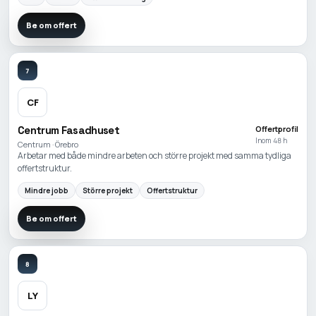
Be om offert
7
CF
Centrum Fasadhuset
Offertprofil
Inom 48 h
Centrum · Örebro
Arbetar med både mindre arbeten och större projekt med samma tydliga
offertstruktur.
Mindre jobb
Större projekt
Offertstruktur
Be om offert
8
LY