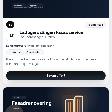
Topprankad
#
2
Ladugårdsängen Fasadservice
LF
Ladugårdsängen · Örebro
Lokal offertprofil
Vanligtvis inom 24 h
Underhåll
Ommålning
Bra för underhåll, ommålning och fasadprojekt där snabb bedömning
och planering är viktiga.
Be om offert