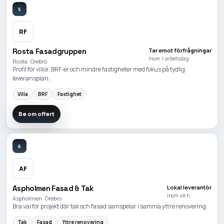
5
RF
Rosta Fasadgruppen
Tar emot förfrågningar
Inom 1 arbetsdag
Rosta · Örebro
Profil för villor, BRF:er och mindre fastigheter med fokus på tydlig
leveransplan.
Villa
BRF
Fastighet
Be om offert
6
AF
Aspholmen Fasad & Tak
Lokal leverantör
Inom 48 h
Aspholmen · Örebro
Bra val för projekt där tak och fasad samspelar i samma yttre renovering.
Tak
Fasad
Yttre renovering