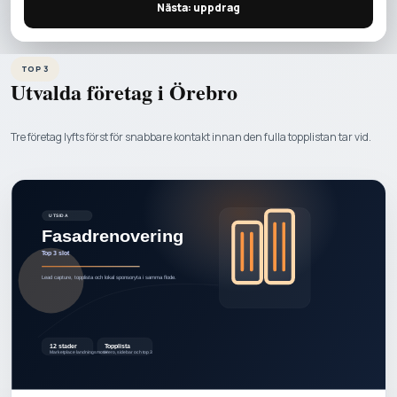
Nästa: uppdrag
TOP 3
Utvalda företag i
Örebro
Tre företag lyfts först för snabbare kontakt innan den fulla topplistan tar vid.