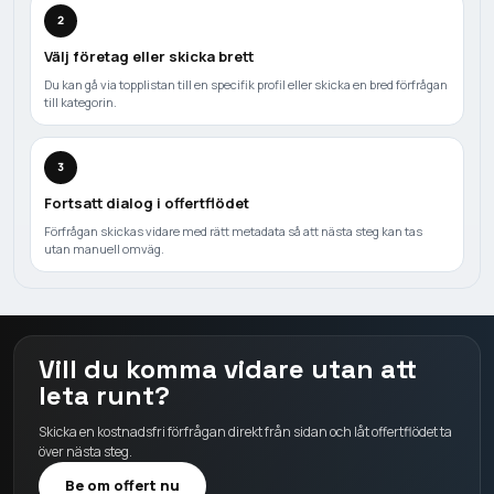
2
Välj företag eller skicka brett
Du kan gå via topplistan till en specifik profil eller skicka en bred förfrågan
till kategorin.
3
Fortsatt dialog i offertflödet
Förfrågan skickas vidare med rätt metadata så att nästa steg kan tas
utan manuell omväg.
Vill du komma vidare utan att
leta runt?
Skicka en kostnadsfri förfrågan direkt från sidan och låt offertflödet ta
över nästa steg.
Be om offert nu