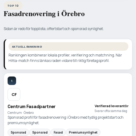
TOP 10
Fasadrenovering i Örebro
Sidan är redo för topplista, offertstart och sponsrad synlighet.
AKTUELL RANKNING
Rankingen kombinerar lokala profiler, verifiering och matchning. När
Hitta-match finns länkas raden vidare till riktig företagsprofil.
1
CF
Centrum Fasadpartner
Verifierad leverantör
Svarar ofta samma dag
Centrum · Örebro
Sponsrad profil för fasadrenovering i Örebro med tydlig projektstart och
premiumsynlighet.
Sponsrad
Sponsrad
Fasad
Premiumsynlighet