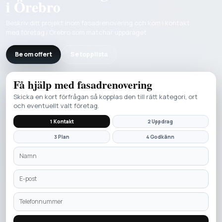
i Örebro
Beskriv ditt projekt inom fasadrenovering och kom i kontakt
med företag i Örebro som matchar uppdraget.
Be om offert
Se topplista
Få hjälp med
fasadrenovering
Skicka en kort förfrågan så kopplas den till rätt kategori, ort
och eventuellt valt företag.
1 Kontakt
2 Uppdrag
3 Plan
4 Godkänn