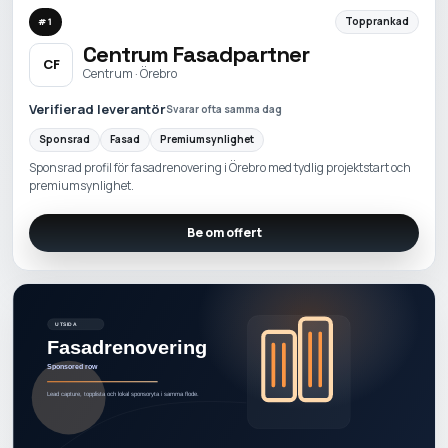
Topprankad
#
1
Centrum Fasadpartner
CF
Centrum · Örebro
Verifierad leverantör
Svarar ofta samma dag
Sponsrad
Fasad
Premiumsynlighet
Sponsrad profil för fasadrenovering i Örebro med tydlig projektstart och
premiumsynlighet.
Be om offert