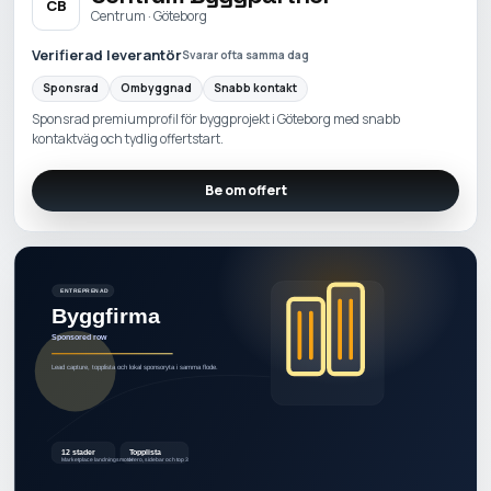
CB
Centrum · Göteborg
Verifierad leverantör
Svarar ofta samma dag
Sponsrad
Ombyggnad
Snabb kontakt
Sponsrad premiumprofil för byggprojekt i Göteborg med snabb
kontaktväg och tydlig offertstart.
Be om offert