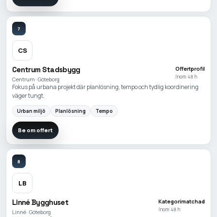
7
CS
Centrum Stadsbygg
Offertprofil
Inom 48 h
Centrum · Göteborg
Fokus på urbana projekt där planlösning, tempo och tydlig koordinering
väger tungt.
Urban miljö
Planlösning
Tempo
Be om offert
8
LB
Linné Bygghuset
Kategorimatchad
Inom 48 h
Linné · Göteborg