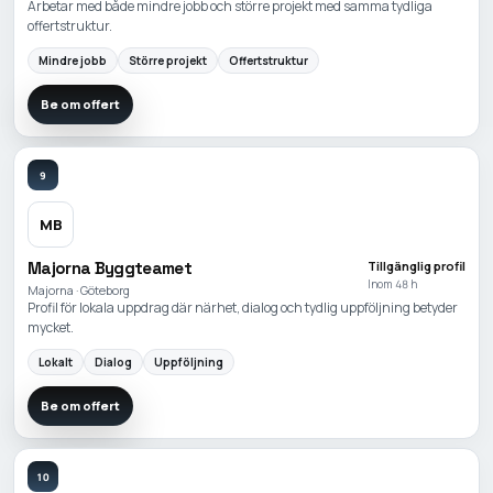
Arbetar med både mindre jobb och större projekt med samma tydliga
offertstruktur.
Mindre jobb
Större projekt
Offertstruktur
Be om offert
9
MB
Majorna Byggteamet
Tillgänglig profil
Inom 48 h
Majorna · Göteborg
Profil för lokala uppdrag där närhet, dialog och tydlig uppföljning betyder
mycket.
Lokalt
Dialog
Uppföljning
Be om offert
10