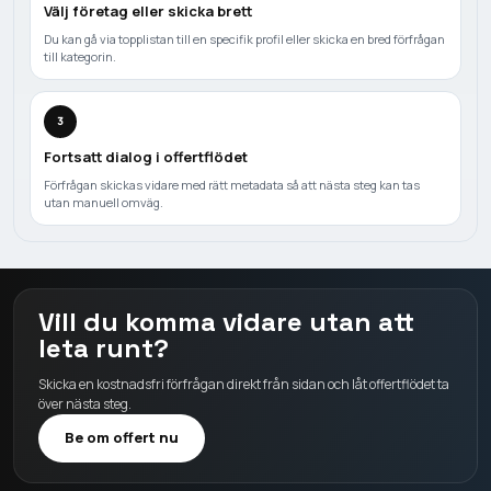
Välj företag eller skicka brett
Du kan gå via topplistan till en specifik profil eller skicka en bred förfrågan
till kategorin.
3
Fortsatt dialog i offertflödet
Förfrågan skickas vidare med rätt metadata så att nästa steg kan tas
utan manuell omväg.
Vill du komma vidare utan att
leta runt?
Skicka en kostnadsfri förfrågan direkt från sidan och låt offertflödet ta
över nästa steg.
Be om offert nu