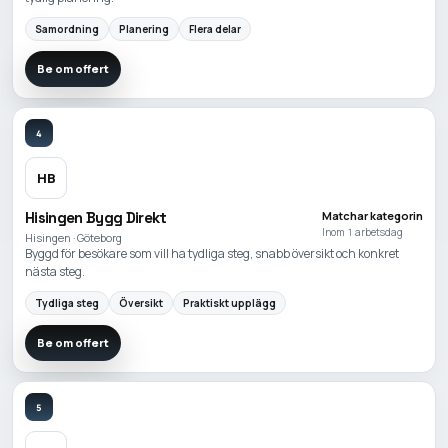
Samordning
Planering
Flera delar
Be om offert
4
HB
Hisingen Bygg Direkt
Matchar kategorin
Inom 1 arbetsdag
Hisingen · Göteborg
Byggd för besökare som vill ha tydliga steg, snabb översikt och konkret
nästa steg.
Tydliga steg
Översikt
Praktiskt upplägg
Be om offert
5