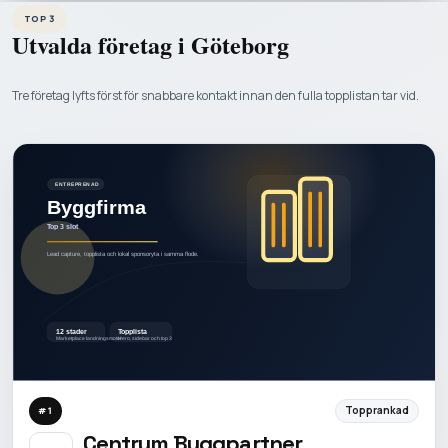
TOP 3
Utvalda företag i
Göteborg
Tre företag lyfts först för snabbare kontakt innan den fulla topplistan tar vid.
Topprankad
#
1
Centrum Byggpartner