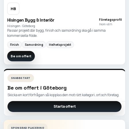
HB
Hisingen Bygg & Interiör
Företagsprofil
Inom 48 h
Hisingen · Göteborg
Passar projekt där bygg, finish och samordning ska gå i samma
kommersiella flöde.
Finish
Samordning
Helhetsprojekt
Be om offert
SNABBSTART
Be om offert i
Göteborg
Skicka en kort förfrågan så kopplas den mot rätt kategori, ort och företag.
Starta offert
SPONSRAD PLACERING