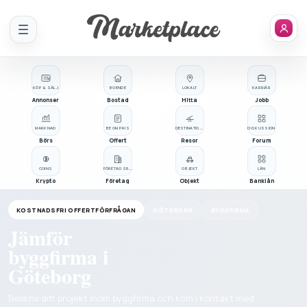
Meny
KÖP & SÄLJ
BOENDE
LOKALT
KARRIÄR
Annonser
Bostad
Hitta
Jobb
MARKNAD
BE OM PRIS
DESTINATIONER
DISKUSSION
Börs
Offert
Resor
Forum
COINS
FÖRETAGSREGISTER
OBJEKT
LÅN
Krypto
Företag
Objekt
Banklån
KOSTNADSFRI OFFERTFÖRFRÅGAN
GÖTEBORG
BYGGFIRMA
Jämför
byggfirma i
Göteborg
Beskriv ditt projekt inom byggfirma och kom i kontakt med