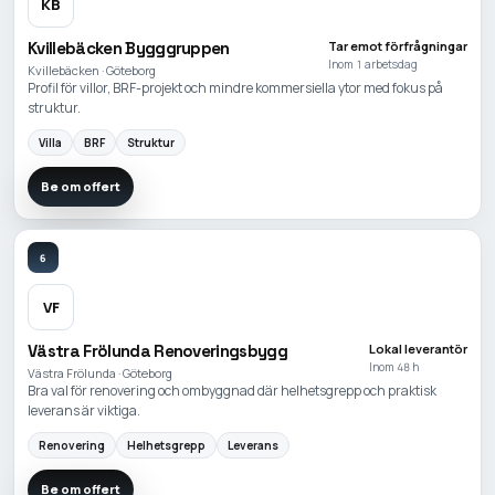
KB
Kvillebäcken Bygggruppen
Tar emot förfrågningar
Inom 1 arbetsdag
Kvillebäcken · Göteborg
Profil för villor, BRF-projekt och mindre kommersiella ytor med fokus på
struktur.
Villa
BRF
Struktur
Be om offert
6
VF
Västra Frölunda Renoveringsbygg
Lokal leverantör
Inom 48 h
Västra Frölunda · Göteborg
Bra val för renovering och ombyggnad där helhetsgrepp och praktisk
leverans är viktiga.
Renovering
Helhetsgrepp
Leverans
Be om offert