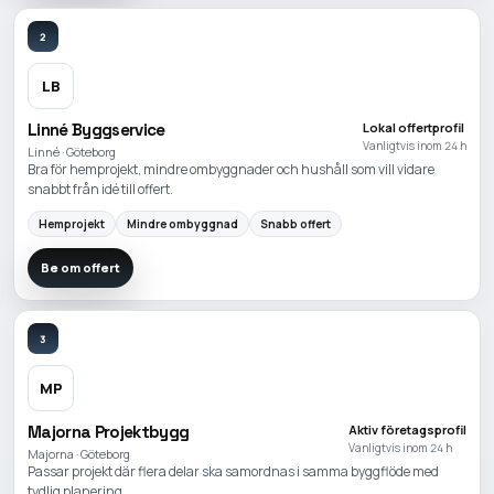
2
LB
Linné Byggservice
Lokal offertprofil
Vanligtvis inom 24 h
Linné · Göteborg
Bra för hemprojekt, mindre ombyggnader och hushåll som vill vidare
snabbt från idé till offert.
Hemprojekt
Mindre ombyggnad
Snabb offert
Be om offert
3
MP
Majorna Projektbygg
Aktiv företagsprofil
Vanligtvis inom 24 h
Majorna · Göteborg
Passar projekt där flera delar ska samordnas i samma byggflöde med
tydlig planering.