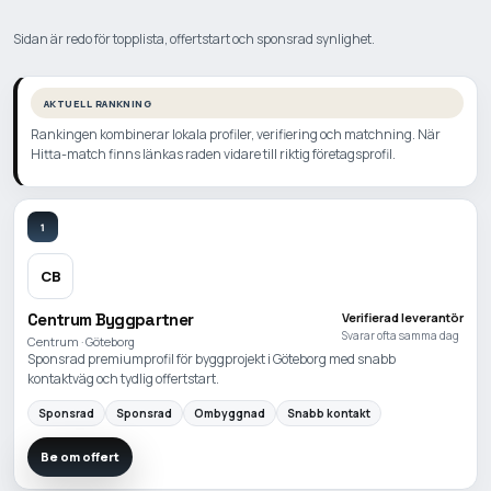
Sidan är redo för topplista, offertstart och sponsrad synlighet.
AKTUELL RANKNING
Rankingen kombinerar lokala profiler, verifiering och matchning. När
Hitta-match finns länkas raden vidare till riktig företagsprofil.
1
CB
Centrum Byggpartner
Verifierad leverantör
Svarar ofta samma dag
Centrum · Göteborg
Sponsrad premiumprofil för byggprojekt i Göteborg med snabb
kontaktväg och tydlig offertstart.
Sponsrad
Sponsrad
Ombyggnad
Snabb kontakt
Be om offert