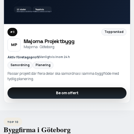
Topprankad
#
3
Majorna Projektbygg
MP
Majorna · Göteborg
Aktiv företagsprofil
Vanligtvis inom 24 h
Samordning
Planering
Passar projekt där flera delar ska samordnas i samma byggflöde med
tydlig planering.
Be om offert
TOP 10
Byggfirma i Göteborg