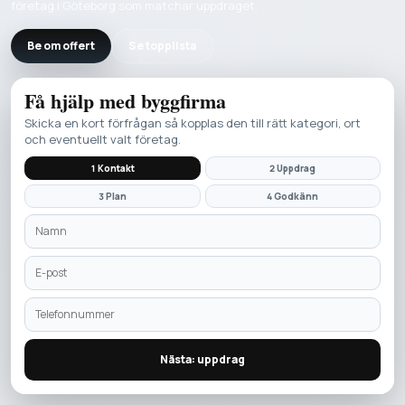
företag i Göteborg som matchar uppdraget.
Be om offert
Se topplista
Få hjälp med
byggfirma
Skicka en kort förfrågan så kopplas den till rätt kategori, ort
och eventuellt valt företag.
1 Kontakt
2 Uppdrag
3 Plan
4 Godkänn
Nästa: uppdrag