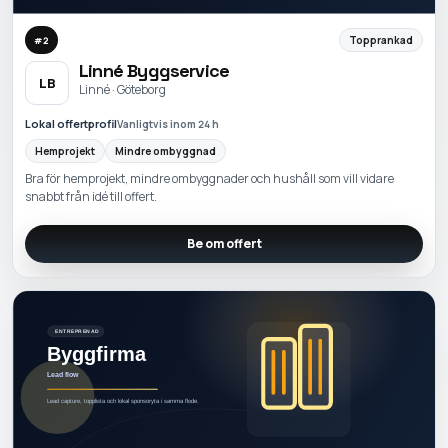
Topprankad
#
2
Linné Byggservice
LB
Linné · Göteborg
Lokal offertprofil
Vanligtvis inom 24 h
Hemprojekt
Mindre ombyggnad
Bra för hemprojekt, mindre ombyggnader och hushåll som vill vidare
snabbt från idé till offert.
Be om offert