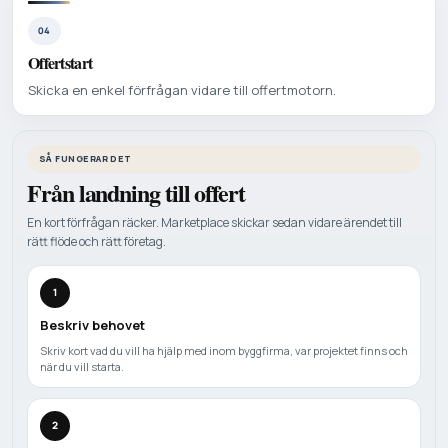
04
Offertstart
Skicka en enkel förfrågan vidare till offertmotorn.
SÅ FUNGERAR DET
Från landning till offert
En kort förfrågan räcker. Marketplace skickar sedan vidare ärendet till
rätt flöde och rätt företag.
1
Beskriv behovet
Skriv kort vad du vill ha hjälp med inom byggfirma, var projektet finns och
när du vill starta.
2