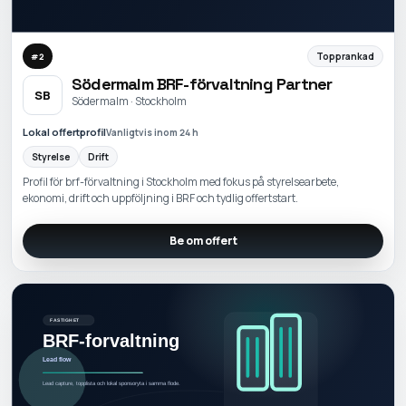
Topprankad
#
2
Södermalm BRF-förvaltning Partner
SB
Södermalm · Stockholm
Lokal offertprofil
Vanligtvis inom 24 h
Styrelse
Drift
Profil för brf-förvaltning i Stockholm med fokus på styrelsearbete,
ekonomi, drift och uppföljning i BRF och tydlig offertstart.
Be om offert