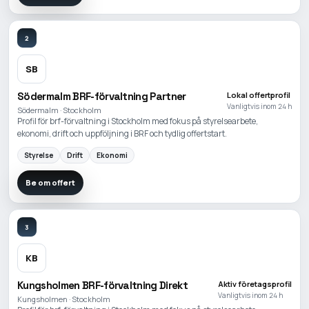
2
SB
Södermalm BRF-förvaltning Partner
Lokal offertprofil
Vanligtvis inom 24 h
Södermalm · Stockholm
Profil för brf-förvaltning i Stockholm med fokus på styrelsearbete,
ekonomi, drift och uppföljning i BRF och tydlig offertstart.
Styrelse
Drift
Ekonomi
Be om offert
3
KB
Kungsholmen BRF-förvaltning Direkt
Aktiv företagsprofil
Vanligtvis inom 24 h
Kungsholmen · Stockholm