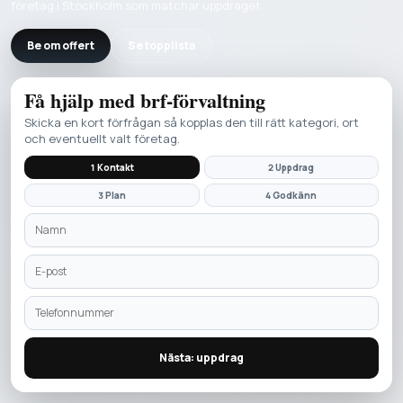
företag i Stockholm som matchar uppdraget.
Be om offert
Se topplista
Få hjälp med
brf-förvaltning
Skicka en kort förfrågan så kopplas den till rätt kategori, ort
och eventuellt valt företag.
1 Kontakt
2 Uppdrag
3 Plan
4 Godkänn
Nästa: uppdrag