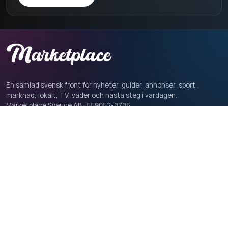
En samlad svensk front för nyheter, guider, annonser, sport,
marknad, lokalt, TV, väder och nästa steg i vardagen.
Marketplace Sverige AB · 559052-0705
LÄSNING
LIVE & SERVICE
Nyheter
Sport
Guider
TV
Film & serier
Väder
Nöje