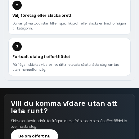
2
Välj företag eller skicka brett
Du kan gå via topplistan till en specifik profil eller skicka en bred förfrågan
till kategorin.
3
Fortsatt dialog i offertflödet
Förfrågan skickas vidare med rätt metadata så att nästa steg kan tas
utan manuell omväg.
Vill du komma vidare utan att
leta runt?
Skicka en kostnadsfri förfrågan direkt från sidan och låt offertflödet ta
över nästa steg.
Be om offert nu