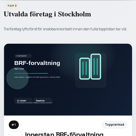
TOP 3
Utvalda företag i
Stockholm
Tre företag lyfts först för snabbare kontakt innan den fulla topplistan tar vid.
Topprankad
#
1
Innerstan BRF-förvaltning