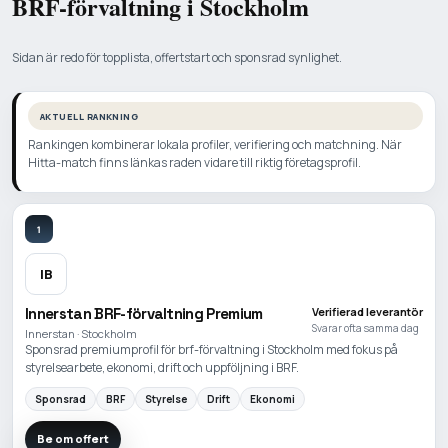
BRF-förvaltning i Stockholm
Sidan är redo för topplista, offertstart och sponsrad synlighet.
AKTUELL RANKNING
Rankingen kombinerar lokala profiler, verifiering och matchning. När
Hitta-match finns länkas raden vidare till riktig företagsprofil.
1
IB
Innerstan BRF-förvaltning Premium
Verifierad leverantör
Svarar ofta samma dag
Innerstan · Stockholm
Sponsrad premiumprofil för brf-förvaltning i Stockholm med fokus på
styrelsearbete, ekonomi, drift och uppföljning i BRF.
Sponsrad
BRF
Styrelse
Drift
Ekonomi
Be om offert