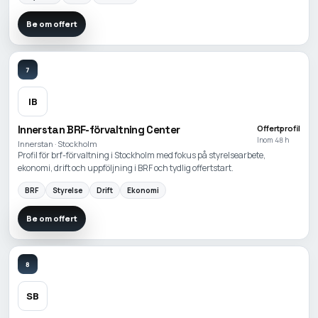
Be om offert
7
IB
Innerstan BRF-förvaltning Center
Offertprofil
Inom 48 h
Innerstan · Stockholm
Profil för brf-förvaltning i Stockholm med fokus på styrelsearbete,
ekonomi, drift och uppföljning i BRF och tydlig offertstart.
BRF
Styrelse
Drift
Ekonomi
Be om offert
8
SB