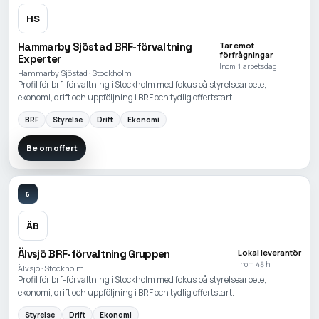
HS
Hammarby Sjöstad BRF-förvaltning
Tar emot
förfrågningar
Experter
Inom 1 arbetsdag
Hammarby Sjöstad · Stockholm
Profil för brf-förvaltning i Stockholm med fokus på styrelsearbete,
ekonomi, drift och uppföljning i BRF och tydlig offertstart.
BRF
Styrelse
Drift
Ekonomi
Be om offert
6
ÄB
Älvsjö BRF-förvaltning Gruppen
Lokal leverantör
Inom 48 h
Älvsjö · Stockholm
Profil för brf-förvaltning i Stockholm med fokus på styrelsearbete,
ekonomi, drift och uppföljning i BRF och tydlig offertstart.
Styrelse
Drift
Ekonomi