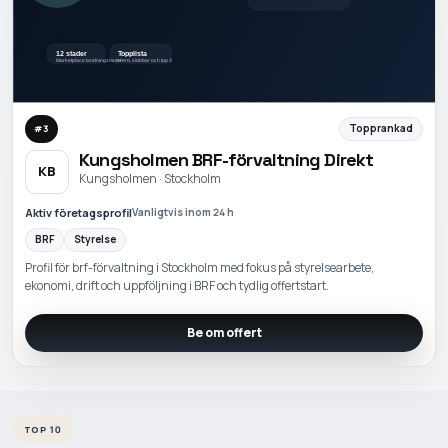
Topprankad
#
3
Kungsholmen BRF-förvaltning Direkt
KB
Kungsholmen · Stockholm
Aktiv företagsprofil
Vanligtvis inom 24 h
BRF
Styrelse
Profil för brf-förvaltning i Stockholm med fokus på styrelsearbete,
ekonomi, drift och uppföljning i BRF och tydlig offertstart.
Be om offert
TOP 10