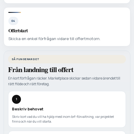
04
Offertstart
Skicka en enkel förfrågan vidare till offertmotorn.
SÅ FUNGERAR DET
Från landning till offert
En kort förfrågan räcker. Marketplace skickar sedan vidare ärendet till
rätt flöde och rätt företag.
1
Beskriv behovet
Skriv kort vad du vill ha hjälp med inom brf-förvaltning, var projektet
finns och när du vill starta.