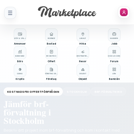
Meny
KÖP & SÄLJ
BOENDE
LOKALT
KARRIÄR
Annonser
Bostad
Hitta
Jobb
MARKNAD
BE OM PRIS
DESTINATIONER
DISKUSSION
Börs
Offert
Resor
Forum
COINS
FÖRETAGSREGISTER
OBJEKT
LÅN
Krypto
Företag
Objekt
Banklån
KOSTNADSFRI OFFERTFÖRFRÅGAN
STOCKHOLM
BRF-FÖRVALTNING
Jämför brf-
förvaltning i
Stockholm
Beskriv ditt projekt inom brf-förvaltning och kom i kontakt med