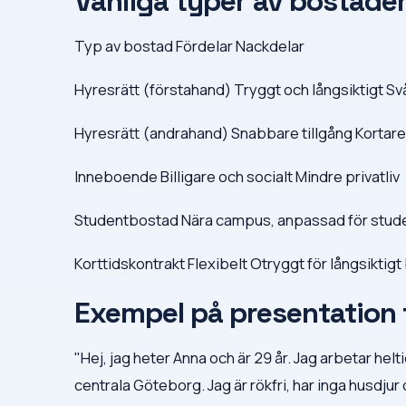
Vanliga typer av bostäder 
Typ av bostad Fördelar Nackdelar
Hyresrätt (förstahand) Tryggt och långsiktigt Svå
Hyresrätt (andrahand) Snabbare tillgång Kortare 
Inneboende Billigare och socialt Mindre privatliv
Studentbostad Nära campus, anpassad för stude
Korttidskontrakt Flexibelt Otryggt för långsiktig
Exempel på presentation t
"Hej, jag heter Anna och är 29 år. Jag arbetar he
centrala Göteborg. Jag är rökfri, har inga husdju