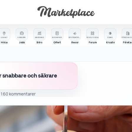
LOKALT
KARRIÄR
MARKNAD
BE OM PRIS
DESTINATIONER
DISKUSSION
COINS
Hitta
Jobb
Börs
Offert
Resor
Forum
Krypto
Företa
för snabbare och säkrare
-16
0 kommentarer