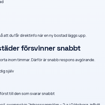
ad
så att du får direktinfo när en ny bostad läggs upp.
städer försvinner snabbt
 borta inom timmar. Därför är snabb respons avgörande.
dig själv
först till den som svarar snabbt
ejl, exempelvis ”Intresseanmälan – 2:a i Göteborg, inflytt