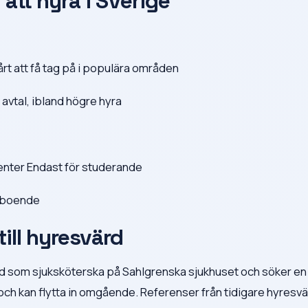
att hyra i Sverige
rt att få tag på i populära områden
avtal, ibland högre hyra
nter Endast för studerande
t boende
ill hyresvärd
ltid som sjuksköterska på Sahlgrenska sjukhuset och söker en 
r och kan flytta in omgående. Referenser från tidigare hyresv