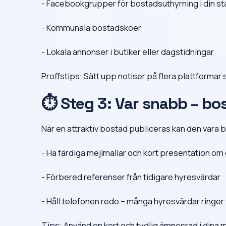
- Facebookgrupper för bostadsuthyrning i din st
- Kommunala bostadsköer
- Lokala annonser i butiker eller dagstidningar
Proffstips: Sätt upp notiser på flera plattformar 
⏱ Steg 3: Var snabb – bo
När en attraktiv bostad publiceras kan den vara
- Ha färdiga mejlmallar och kort presentation om 
- Förbered referenser från tidigare hyresvärdar
- Håll telefonen redo – många hyresvärdar ringer 
Tips: Använd en kort och tydlig ämnesrad i dina m