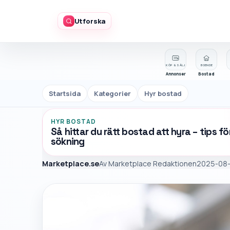
Utforska
KÖP & SÄLJ
BOENDE
Annonser
Bostad
Startsida
Kategorier
Hyr bostad
HYR BOSTAD
Så hittar du rätt bostad att hyra – tips 
sökning
Marketplace.se
Av
Marketplace Redaktionen
2025-08