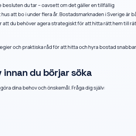
esluten du tar – oavsett om det gäller en tillfällig
 hus att bo i under flera år. Bostadsmarknaden i Sverige är 
tt du behöver agera strategiskt för att hitta rätt hem till rät
tegier och praktiska råd för att hitta och hyra bostad snabba
 innan du börjar söka
largöra dina behov och önskemål. Fråga dig själv: