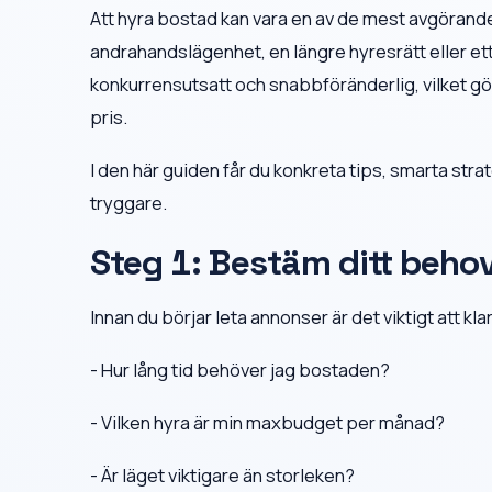
Att hyra bostad kan vara en av de mest avgörande b
andrahandslägenhet, en längre hyresrätt eller ett
konkurrensutsatt och snabbföränderlig, vilket gör a
pris.
I den här guiden får du konkreta tips, smarta stra
tryggare.
Steg 1: Bestäm ditt behov
Innan du börjar leta annonser är det viktigt att k
- Hur lång tid behöver jag bostaden?
- Vilken hyra är min maxbudget per månad?
- Är läget viktigare än storleken?