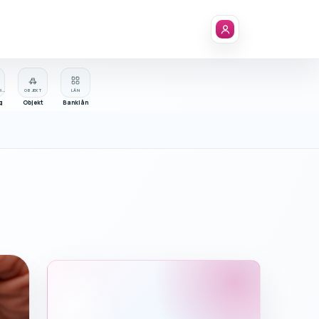
FÖRETAGSREGISTER
OBJEKT
LÅN
g
Objekt
Banklån