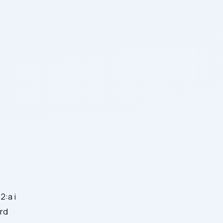
2:a i
ärd