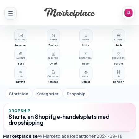
Meny
KÖP & SÄLJ
BOENDE
LOKALT
KARRIÄR
Annonser
Bostad
Hitta
Jobb
MARKNAD
BE OM PRIS
DESTINATIONER
DISKUSSION
Börs
Offert
Resor
Forum
COINS
FÖRETAGSREGISTER
OBJEKT
LÅN
Krypto
Företag
Objekt
Banklån
Startsida
Kategorier
Dropship
DROPSHIP
Starta en Shopify e-handelsplats med
dropshipping
Marketplace.se
Av
Marketplace Redaktionen
2024-09-18