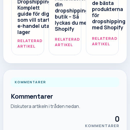
Dropshipping?
de bästa
din
Komplett
produkterna
dropshipping-
guide för dig
för
butik – Så
som vill starta
dropshipping
lyckas du med
e-handel utan
med Shopify
Shopify
lager
RELATERAD
RELATERAD
RELATERAD
ARTIKEL
ARTIKEL
ARTIKEL
KOMMENTARER
Kommentarer
Diskutera artikeln i tråden nedan.
0
KOMMENTARER