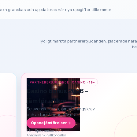
ikeln granskas och uppdateras när nya uppgifter tillkommer.
Tydligt märkta partnererbjudanden, placerade nära
be
PARTNERERBJUDANDE · CASINO · 18+
Casino bonus 2026 –
jämför villkor
Se svensk licens, omsättningskrav
och aktuell bonusstatus.
Öppna jämförelsen
→
18+ · Spela ansvarsfullt ·
Annonslänk · Villkor gäller.