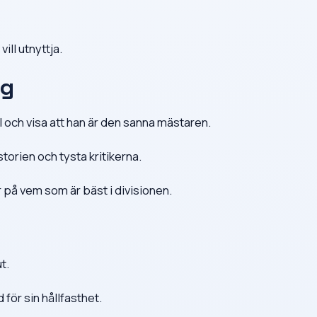
ill utnyttja.
ig
ivel och visa att han är den sanna mästaren.
storien och tysta kritikerna.
ar på vem som är bäst i divisionen.
t.
 för sin hållfasthet.