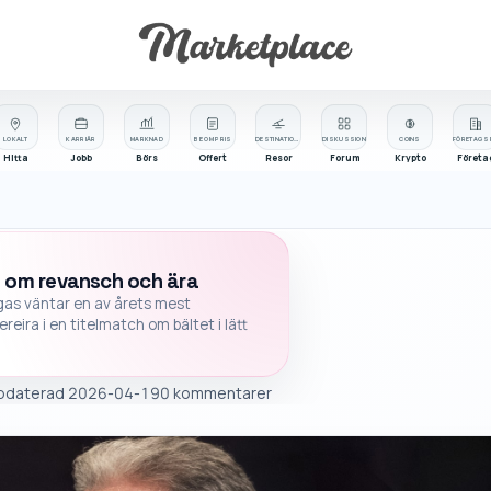
LOKALT
KARRIÄR
MARKNAD
BE OM PRIS
DESTINATIONER
DISKUSSION
COINS
Hitta
Jobb
Börs
Offert
Resor
Forum
Krypto
Företa
p om revansch och ära
gas väntar en av årets mest
ra i en titelmatch om bältet i lätt
pdaterad
2026-04-19
0 kommentarer