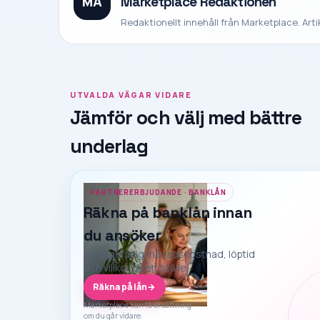
MA
Marketplace Redaktionen
Redaktionellt innehåll från Marketplace. Art
UTVALDA VÄGAR VIDARE
Jämför och välj med bättre
underlag
PARTNERERBJUDANDE · BANKLÅN
Räkna på banklån innan
du ansöker
Se ungefärlig månadskostnad, löptid
och villkor på ett ställe.
Räkna på lån
→
Marketplace kan få ersättning
om du går vidare.