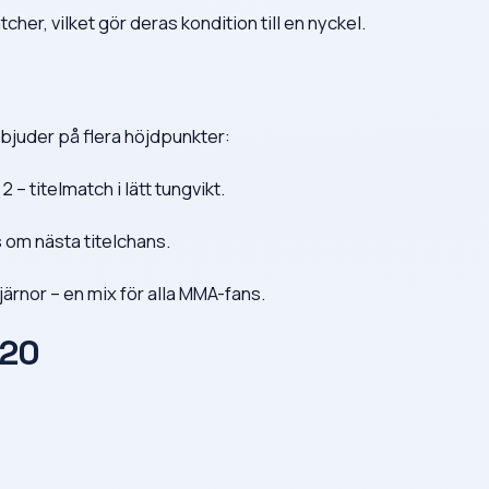
cher, vilket gör deras kondition till en nyckel.
bjuder på flera höjdpunkter:
– titelmatch i lätt tungvikt.
 om nästa titelchans.
järnor – en mix för alla MMA-fans.
320