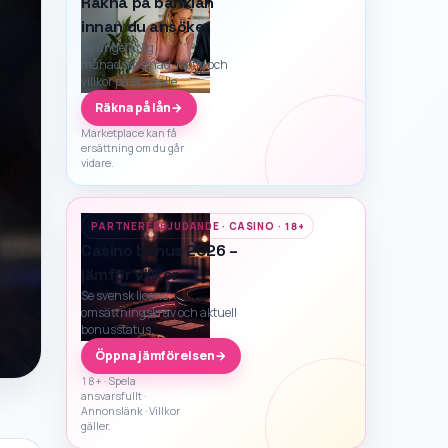
Räkna på banklån
innan du ansöker
Se ungefärlig
månadskostnad, löptid och
villkor på ett ställe.
Räkna på lån
→
Marketplace kan få
ersättning om du går
vidare.
PARTNERERBJUDANDE · CASINO · 18+
Casino bonus 2026 –
jämför villkor
Se svensk licens,
omsättningskrav och aktuell
bonusstatus.
Öppna jämförelsen
→
18+ · Spela
ansvarsfullt ·
Annonslänk · Villkor
gäller.