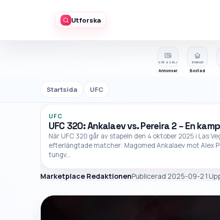
Utforska
KÖP & SÄLJ
BOENDE
Annonser
Bostad
Startsida
UFC
UFC
UFC 320: Ankalaev vs. Pereira 2 – En kam
När UFC 320 går av stapeln den 4 oktober 2025 i Las Ve
efterlängtade matcher: Magomed Ankalaev mot Alex Perei
tungv...
Marketplace Redaktionen
Publicerad 2025-09-21
Up