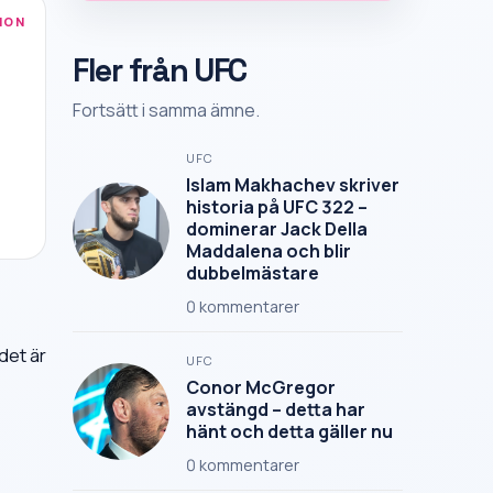
ION
Fler från UFC
Fortsätt i samma ämne.
UFC
Islam Makhachev skriver
historia på UFC 322 –
dominerar Jack Della
Maddalena och blir
dubbelmästare
0
kommentarer
det är
UFC
Conor McGregor
avstängd – detta har
hänt och detta gäller nu
0
kommentarer