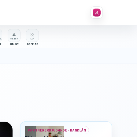
FÖRETAGSREGISTER
OBJEKT
LÅN
g
Objekt
Banklån
PARTNERERBJUDANDE · BANKLÅN