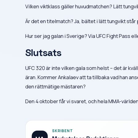
Vilken viktklass gäller huvudmatchen? Lätt tungvi
Är det en titelmatch? Ja, bältet i lätt tungvikt står
Hur ser jag galan i Sverige? Via UFC Fight Pass e
Slutsats
UFC 320 är inte vilken gala som helst – det är kv
äran. Kommer Ankalaev att ta tillbaka vad han anser
den rättmätige mästaren?
Den 4 oktober får vi svaret, och hela MMA-världen
SKRIBENT