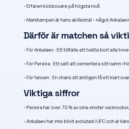
- Erfaren kickboxare på högsta nivå.
- Markkampen är hans akilleshäl – något Ankalaev v
Därför är matchen så vikt
- För Ankalaev : Ett tillfälle att tvätta bort alla tv
- För Pereira : Ett sätt att cementera sitt namn i hi
- För fansen : En chans att äntligen få ett klart sv
Viktiga siffror
- Pereira har över 70 % av sina vinster via knockou
- Ankalaev har inte blivit avslutad i UFC och är känd