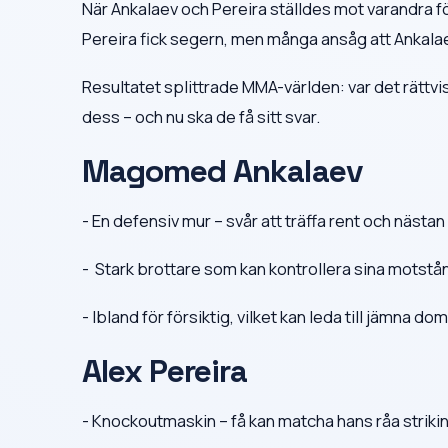
När Ankalaev och Pereira ställdes mot varandra f
Pereira fick segern, men många ansåg att Ankalaev g
Resultatet splittrade MMA-världen: var det rättv
dess – och nu ska de få sitt svar.
Magomed Ankalaev
- En defensiv mur – svår att träffa rent och nästan
- ‍ Stark brottare som kan kontrollera sina motst
- Ibland för försiktig, vilket kan leda till jämna dom
Alex Pereira
- Knockoutmaskin – få kan matcha hans råa striki