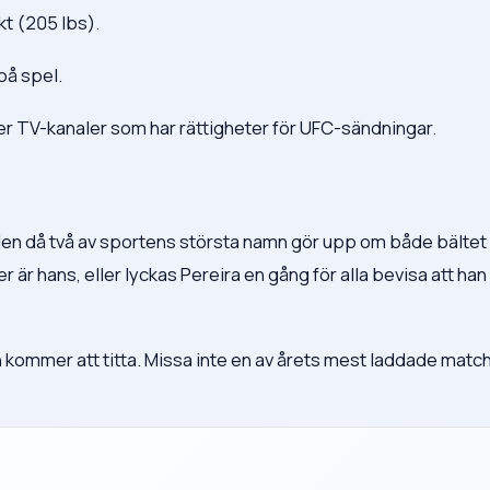
kt (205 lbs).
 på spel.
ller TV-kanaler som har rättigheter för UFC-sändningar.
ällen då två av sportens största namn gör upp om både bältet
 är hans, eller lyckas Pereira en gång för alla bevisa att han
 kommer att titta. Missa inte en av årets mest laddade match