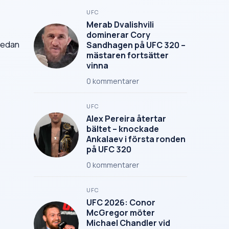
UFC
Merab Dvalishvili
dominerar Cory
 sedan
Sandhagen på UFC 320 –
mästaren fortsätter
vinna
0
kommentarer
UFC
Alex Pereira återtar
bältet – knockade
Ankalaev i första ronden
på UFC 320
0
kommentarer
UFC
UFC 2026: Conor
McGregor möter
Michael Chandler vid