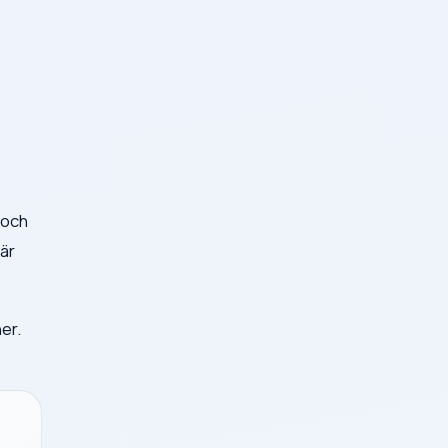
 och
 är
er.