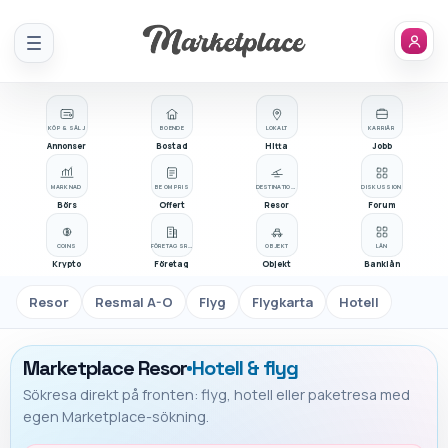
Meny
KÖP & SÄLJ
BOENDE
LOKALT
KARRIÄR
Annonser
Bostad
Hitta
Jobb
MARKNAD
BE OM PRIS
DESTINATIONER
DISKUSSION
Börs
Offert
Resor
Forum
COINS
FÖRETAGSREGISTER
OBJEKT
LÅN
Krypto
Företag
Objekt
Banklån
Resor
Resmal A-O
Flyg
Flygkarta
Hotell
Marketplace Resor
Hotell & flyg
Sökresa direkt på fronten: flyg, hotell eller paketresa med
egen Marketplace-sökning.