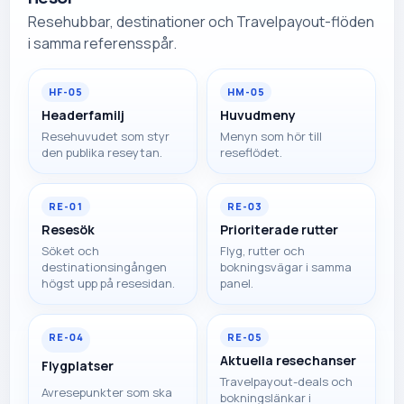
Resehubbar, destinationer och Travelpayout-flöden
i samma referensspår.
HF-05
HM-05
Headerfamilj
Huvudmeny
Resehuvudet som styr
Menyn som hör till
den publika reseytan.
reseflödet.
RE-01
RE-03
Resesök
Prioriterade rutter
Söket och
Flyg, rutter och
destinationsingången
bokningsvägar i samma
högst upp på resesidan.
panel.
RE-04
RE-05
Aktuella resechanser
Flygplatser
Travelpayout-deals och
Avresepunkter som ska
bokningslänkar i