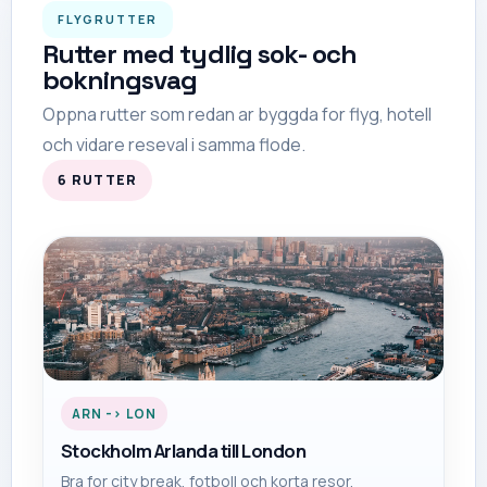
FLYGRUTTER
Rutter med tydlig sok- och
bokningsvag
Oppna rutter som redan ar byggda for flyg, hotell
och vidare reseval i samma flode.
6
RUTTER
ARN
->
LON
Stockholm Arlanda
till
London
Bra for city break, fotboll och korta resor.