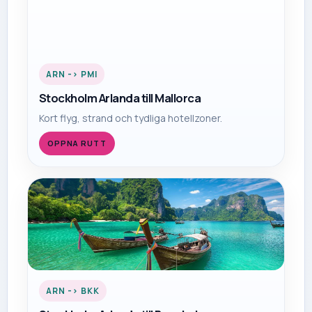
ARN
->
PMI
Stockholm Arlanda
till
Mallorca
Kort flyg, strand och tydliga hotellzoner.
OPPNA RUTT
ARN
->
BKK