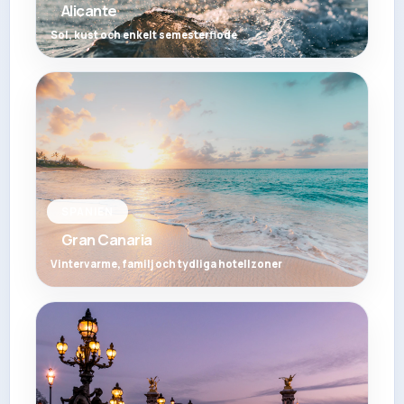
Alicante
Sol, kust och enkelt semesterflode
SPANIEN
Gran Canaria
Vintervarme, familj och tydliga hotellzoner