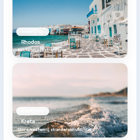
GREKLAND
Rhodos
Sol, familj och strandorter
GREKLAND
Kreta
Stor o med familj, strander och utflykter