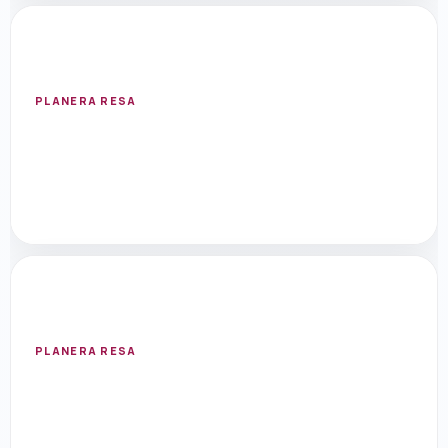
ITALIEN
Rom
Öppna resmål med flygsök, hotell, aktiviteter
och researtiklar.
PLANERA RESA
THAILAND
Bangkok
Öppna resmål med flygsök, hotell, aktiviteter
och researtiklar.
PLANERA RESA