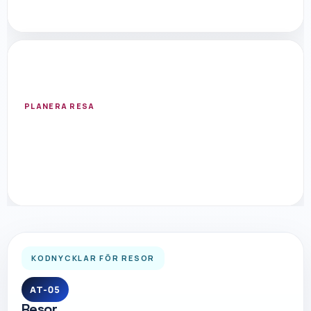
USA
New York
Öppna resmål med flygsök, hotell, aktiviteter
och researtiklar.
PLANERA RESA
KODNYCKLAR FÖR RESOR
AT-05
Resor