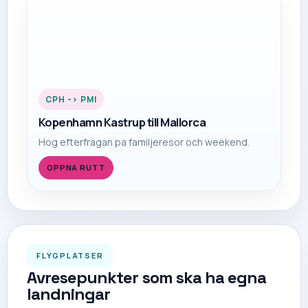
CPH
->
PMI
Kopenhamn Kastrup
till
Mallorca
Hog efterfragan pa familjeresor och weekend.
OPPNA RUTT
FLYGPLATSER
Avresepunkter som ska ha egna
landningar