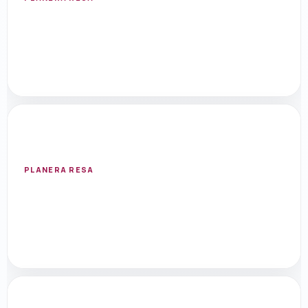
SPANIEN
Malaga
Öppna resmål med flygsök, hotell, aktiviteter
och researtiklar.
PLANERA RESA
SPANIEN
Barcelona