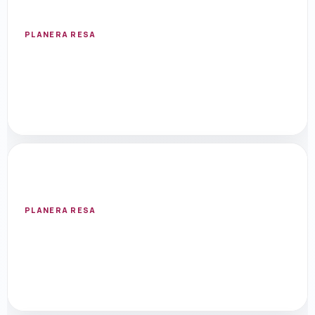
Öppna resmål med flygsök, hotell, aktiviteter
och researtiklar.
PLANERA RESA
FRANKRIKE
Paris
Öppna resmål med flygsök, hotell, aktiviteter
och researtiklar.
PLANERA RESA