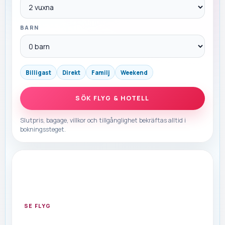
BARN
Billigast
Direkt
Familj
Weekend
SÖK FLYG & HOTELL
Slutpris, bagage, villkor och tillgånglighet bekräftas alltid i
bokningssteget.
FLYG
Snabba flyg med pris och tid på
samma rad
Starta direkt med avgång, bagage och tydligt
slutpris.
SE FLYG