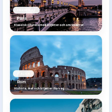
FRANKRIKE
Paris
Klassisk cityresa med biljetter och omradesval
ITALIEN
Rom
Historia, mat och biljetter i forvag