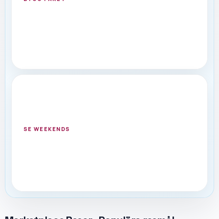
WEEKEND
Korta resor med budget och
datum
Snabb väg för fredag-söndag, city break och
svenska hotellspår.
SE WEEKENDS