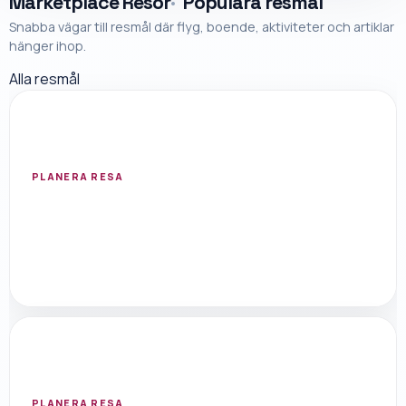
Marketplace Resor
Populära resmål
Snabba vägar till resmål där flyg, boende, aktiviteter och artiklar
hänger ihop.
Alla resmål
STORBRITANNIEN
London
Öppna resmål med flygsök, hotell, aktiviteter
och researtiklar.
PLANERA RESA
SPANIEN
Mallorca
Öppna resmål med flygsök, hotell, aktiviteter
och researtiklar.
PLANERA RESA