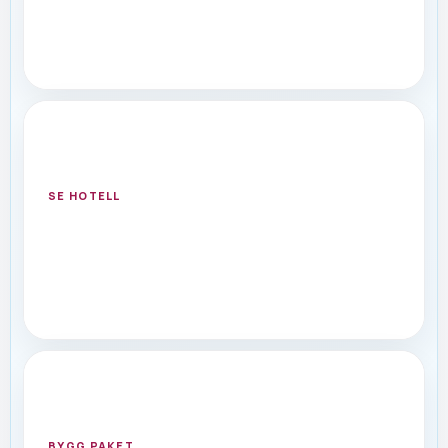
HOTELL
Hotell med område, betyg och
tillgänglighet
Välj rätt boende utan att lämna reseflödet.
SE HOTELL
PAKET
Flyg och hotell i samma resa
Bygg vidare från flyget till boende, transfer och
upplevelser.
BYGG PAKET