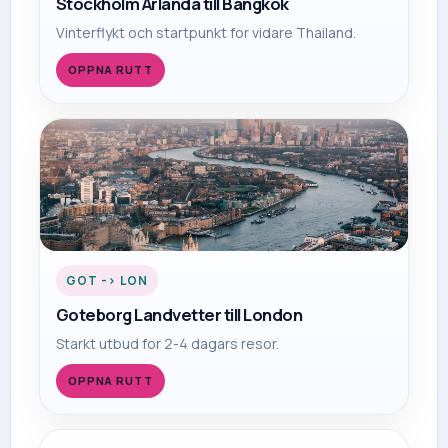
Stockholm Arlanda
till
Bangkok
Vinterflykt och startpunkt for vidare Thailand.
OPPNA RUTT
GOT
->
LON
Goteborg Landvetter
till
London
Starkt utbud for 2-4 dagars resor.
OPPNA RUTT