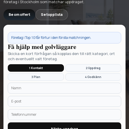
företag i Stockholm som matchar uppdraget.
Be om offert
Se topplista
Företag i
Top 10
får förtur i den första matchningen.
Få hjälp med
golvläggare
Skicka en kort förfrågan så kopplas den till rätt kategori, ort
och eventuellt valt företag.
1 Kontakt
2 Uppdrag
3 Plan
4 Godkänn
Nästa: uppdrag