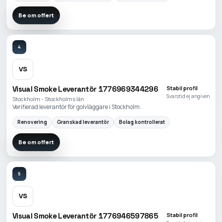
Be om offert
4
VS
Visual Smoke Leverantör 1776969344296
Stabil profil
Svarstid ej angiven
Stockholm - Stockholms län
Verifierad leverantör för golvläggare i Stockholm.
Renovering
Granskad leverantör
Bolag kontrollerat
Be om offert
5
VS
Visual Smoke Leverantör 1776946597865
Stabil profil