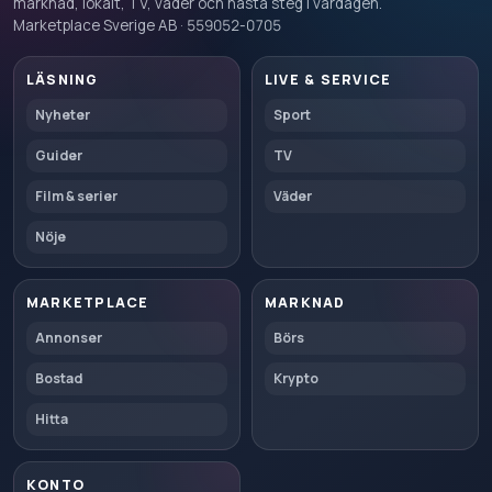
marknad, lokalt, TV, väder och nästa steg i vardagen.
Marketplace Sverige AB · 559052-0705
LÄSNING
LIVE & SERVICE
Nyheter
Sport
Guider
TV
Film & serier
Väder
Nöje
MARKETPLACE
MARKNAD
Annonser
Börs
Bostad
Krypto
Hitta
KONTO