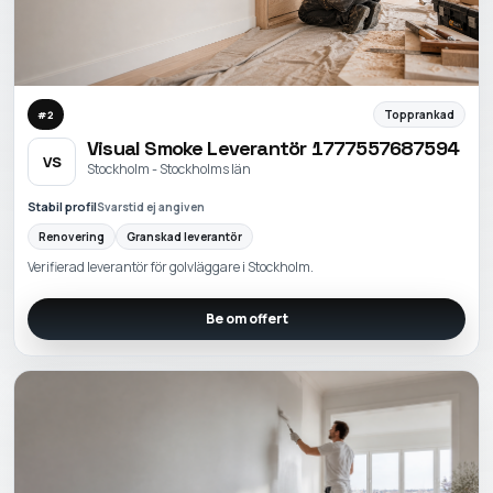
Topprankad
#
2
Visual Smoke Leverantör 1777557687594
VS
Stockholm - Stockholms län
Stabil profil
Svarstid ej angiven
Renovering
Granskad leverantör
Verifierad leverantör för golvläggare i Stockholm.
Be om offert