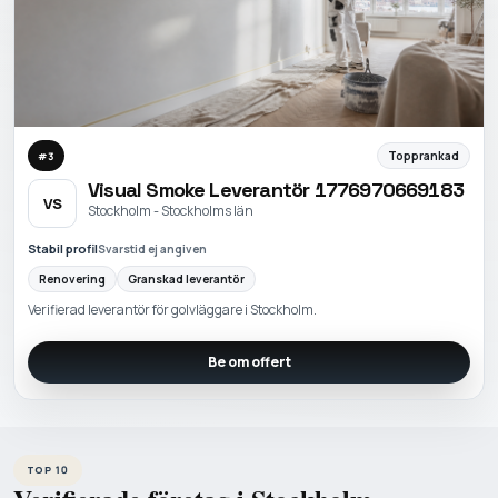
Topprankad
#
3
Visual Smoke Leverantör 1776970669183
VS
Stockholm - Stockholms län
Stabil profil
Svarstid ej angiven
Renovering
Granskad leverantör
Verifierad leverantör för golvläggare i Stockholm.
Be om offert
TOP 10