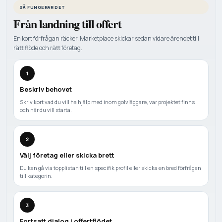
SÅ FUNGERAR DET
Från landning till offert
En kort förfrågan räcker. Marketplace skickar sedan vidare ärendet till
rätt flöde och rätt företag.
1
Beskriv behovet
Skriv kort vad du vill ha hjälp med inom golvläggare, var projektet finns
och när du vill starta.
2
Välj företag eller skicka brett
Du kan gå via topplistan till en specifik profil eller skicka en bred förfrågan
till kategorin.
3
Fortsatt dialog i offertflödet