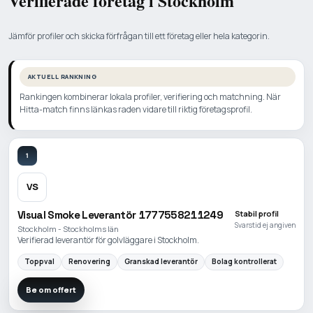
Verifierade företag i Stockholm
Jämför profiler och skicka förfrågan till ett företag eller hela kategorin.
AKTUELL RANKNING
Rankingen kombinerar lokala profiler, verifiering och matchning. När
Hitta-match finns länkas raden vidare till riktig företagsprofil.
1
VS
Visual Smoke Leverantör 1777558211249
Stabil profil
Svarstid ej angiven
Stockholm - Stockholms län
Verifierad leverantör för golvläggare i Stockholm.
Toppval
Renovering
Granskad leverantör
Bolag kontrollerat
Be om offert