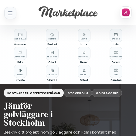
Meny
KÖP & SÄLJ
BOENDE
LOKALT
KARRIÄR
Annonser
Bostad
Hitta
Jobb
MARKNAD
BE OM PRIS
DESTINATIONER
DISKUSSION
Börs
Offert
Resor
Forum
COINS
FÖRETAGSREGISTER
OBJEKT
LÅN
Krypto
Företag
Objekt
Banklån
KOSTNADSFRI OFFERTFÖRFRÅGAN
STOCKHOLM
GOLVLÄGGARE
Jämför
golvläggare i
Stockholm
Beskriv ditt projekt inom golvläggare och kom i kontakt med