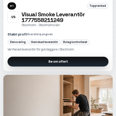
Topprankad
#
1
Visual Smoke Leverantör
VS
1777558211249
Stockholm - Stockholms län
Stabil profil
Svarstid ej angiven
Renovering
Granskad leverantör
Bolag kontrollerat
Verifierad leverantör för golvläggare i Stockholm.
Be om offert