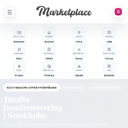
Meny
KÖP & SÄLJ
BOENDE
LOKALT
KARRIÄR
Annonser
Bostad
Hitta
Jobb
MARKNAD
BE OM PRIS
DESTINATIONER
DISKUSSION
Börs
Offert
Resor
Forum
COINS
FÖRETAGSREGISTER
OBJEKT
LÅN
Krypto
Företag
Objekt
Banklån
KOSTNADSFRI OFFERTFÖRFRÅGAN
STOCKHOLM
FASADRENOVERING
Jämför
fasadrenovering
i Stockholm
Beskriv ditt projekt inom fasadrenovering och kom i kontakt