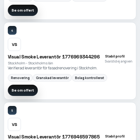
Be om offert
4
VS
Visual Smoke Leverantör 1776969344296
Stabil profil
Svarstid ej angiven
Stockholm - Stockholms län
Verifierad leverantör för fasadrenovering i Stockholm.
Renovering
Granskad leverantör
Bolag kontrollerat
Be om offert
5
VS
Visual Smoke Leverantör 1776946597865
Stabil profil