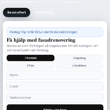
med företag i Stockholm som matchar uppdraget.
Be om offert
Se topplista
Företag i
Top 10
får förtur i den första matchningen.
Få hjälp med
fasadrenovering
Skicka en kort förfrågan så kopplas den till rätt kategori, ort
och eventuellt valt företag.
1 Kontakt
2 Uppdrag
3 Plan
4 Godkänn
Nästa: uppdrag