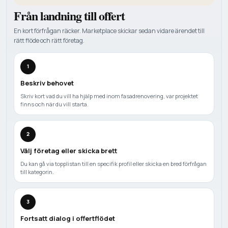
Från landning till offert
En kort förfrågan räcker. Marketplace skickar sedan vidare ärendet till
rätt flöde och rätt företag.
1
Beskriv behovet
Skriv kort vad du vill ha hjälp med inom fasadrenovering, var projektet
finns och när du vill starta.
2
Välj företag eller skicka brett
Du kan gå via topplistan till en specifik profil eller skicka en bred förfrågan
till kategorin.
3
Fortsatt dialog i offertflödet