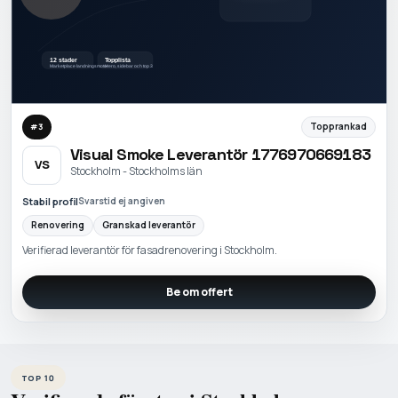
Topprankad
#
3
Visual Smoke Leverantör 1776970669183
VS
Stockholm - Stockholms län
Stabil profil
Svarstid ej angiven
Renovering
Granskad leverantör
Verifierad leverantör för fasadrenovering i Stockholm.
Be om offert
TOP 10