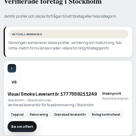
Verifierade företag i Stockholm
Jämför profiler och skicka förfrågan till ett företag eller hela kategorin.
AKTUELL RANKNING
Rankingen kombinerar lokala profiler, verifiering och matchning. När
Hitta-match finns länkas raden vidare till riktig företagsprofil.
1
VS
Visual Smoke Leverantör 1777558211249
Stabil profil
Svarstid ej angiven
Stockholm - Stockholms län
Verifierad leverantör för fasadrenovering i Stockholm.
Toppval
Renovering
Granskad leverantör
Bolag kontrollerat
Be om offert