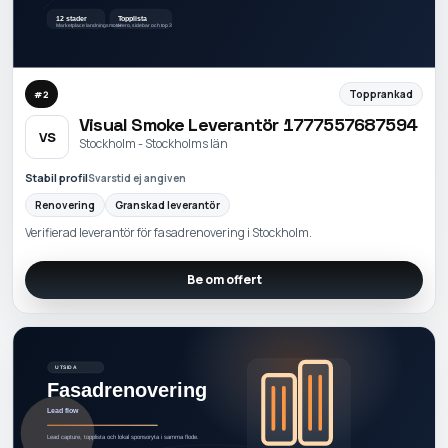
Topprankad
#
2
Visual Smoke Leverantör 1777557687594
VS
Stockholm - Stockholms län
Stabil profil
Svarstid ej angiven
Renovering
Granskad leverantör
Verifierad leverantör för fasadrenovering i Stockholm.
Be om offert