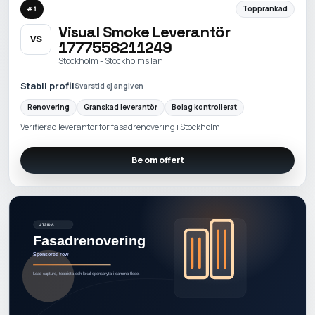
Topprankad
#
1
Visual Smoke Leverantör
VS
1777558211249
Stockholm - Stockholms län
Stabil profil
Svarstid ej angiven
Renovering
Granskad leverantör
Bolag kontrollerat
Verifierad leverantör för fasadrenovering i Stockholm.
Be om offert