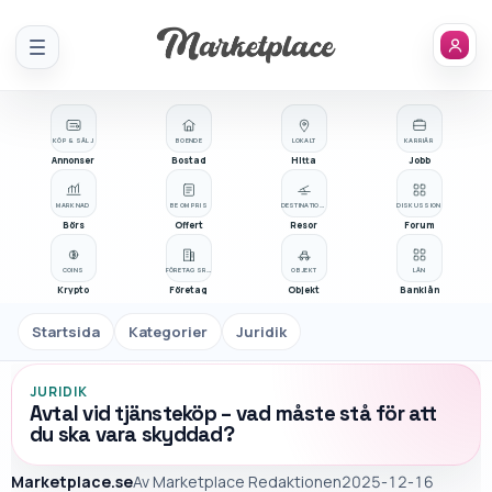
Meny
KÖP & SÄLJ
BOENDE
LOKALT
KARRIÄR
Annonser
Bostad
Hitta
Jobb
MARKNAD
BE OM PRIS
DESTINATIONER
DISKUSSION
Börs
Offert
Resor
Forum
COINS
FÖRETAGSREGISTER
OBJEKT
LÅN
Krypto
Företag
Objekt
Banklån
Startsida
Kategorier
Juridik
JURIDIK
Avtal vid tjänsteköp – vad måste stå för att
du ska vara skyddad?
Marketplace.se
Av
Marketplace Redaktionen
2025-12-16