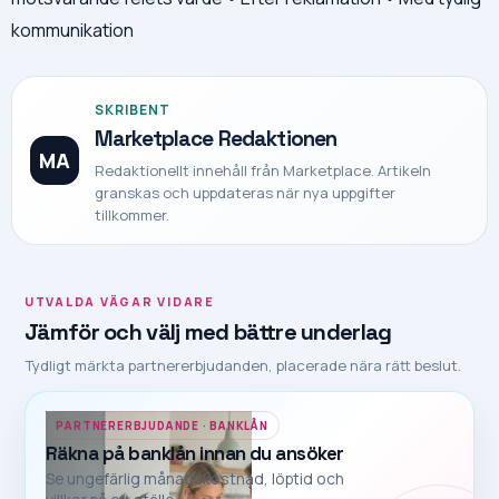
kommunikation
SKRIBENT
Marketplace Redaktionen
MA
Redaktionellt innehåll från Marketplace. Artikeln
granskas och uppdateras när nya uppgifter
tillkommer.
UTVALDA VÄGAR VIDARE
Jämför och välj med bättre underlag
Tydligt märkta partnererbjudanden, placerade nära rätt beslut.
PARTNERERBJUDANDE · BANKLÅN
Räkna på banklån innan du ansöker
Se ungefärlig månadskostnad, löptid och