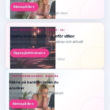
villkor på ett ställe.
Räkna på lån
→
Marketplace kan få ersättning om du går vidare.
PARTNERERBJUDANDE · CASINO · 18+
Casino bonus 2026 – jämför villkor
Se svensk licens, omsättningskrav och aktuell
bonusstatus.
Öppna jämförelsen
→
18+ · Spela ansvarsfullt · Annonslänk · Villkor
gäller.
PARTNERERBJUDANDE · BANKLÅN
Räkna på banklån innan du
ansöker
Se ungefärlig månadskostnad, löptid och
villkor på ett ställe.
Räkna på lån
→
Marketplace kan få