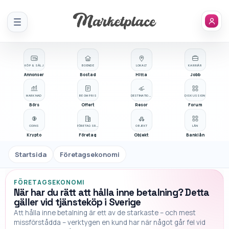
Meny
KÖP & SÄLJ
BOENDE
LOKALT
KARRIÄR
Annonser
Bostad
Hitta
Jobb
MARKNAD
BE OM PRIS
DESTINATIONER
DISKUSSION
Börs
Offert
Resor
Forum
COINS
FÖRETAGSREGISTER
OBJEKT
LÅN
Krypto
Företag
Objekt
Banklån
Startsida
Företagsekonomi
FÖRETAGSEKONOMI
När har du rätt att hålla inne betalning? Detta
gäller vid tjänsteköp i Sverige
Att hålla inne betalning är ett av de starkaste – och mest
missförstådda – verktygen en kund har när något går fel vid