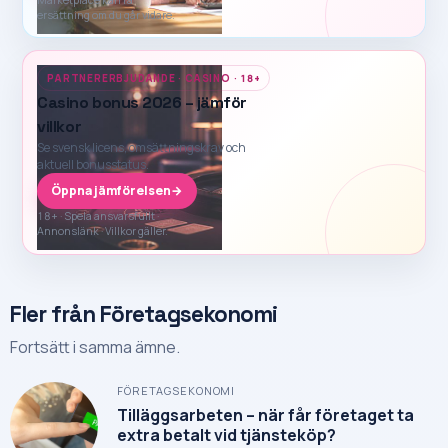
ersättning om du går vidare.
PARTNERERBJUDANDE · CASINO · 18+
Casino bonus 2026 – jämför
villkor
Se svensk licens, omsättningskrav och
aktuell bonusstatus.
Öppna jämförelsen
→
18+ · Spela ansvarsfullt ·
Annonslänk · Villkor gäller.
Fler från Företagsekonomi
Fortsätt i samma ämne.
FÖRETAGSEKONOMI
Tilläggsarbeten – när får företaget ta
extra betalt vid tjänsteköp?