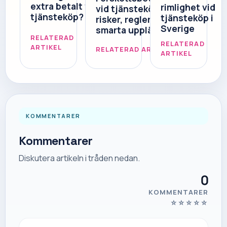
extra betalt vid
rimlighet vid
vid tjänsteköp –
tjänsteköp?
tjänsteköp i
risker, regler och
Sverige
smarta upplägg
RELATERAD
RELATERAD
ARTIKEL
RELATERAD ARTIKEL
ARTIKEL
KOMMENTARER
Kommentarer
Diskutera artikeln i tråden nedan.
0
KOMMENTARER
☆
☆
☆
☆
☆