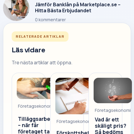
Jämför Banklån på Marketplace.se –
Hitta Bästa Erbjudandet
0
kommentarer
RELATERADE ARTIKLAR
Läs vidare
Tre nästa artiklar att öppna.
Företagsekonomi
Företagsekonomi
Tilläggsarbeten
Vad är ett
Företagsekonomi
– när får
skäligt pris?
företaget ta
Så bedöms
Förskottsbetalning