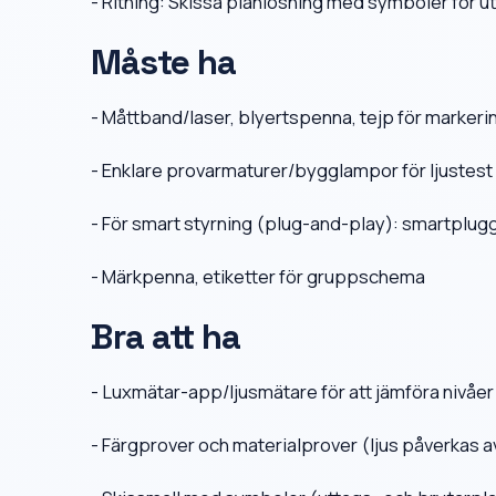
- Ritning: Skissa planlösning med symboler för ut
Måste ha
- Måttband/laser, blyertspenna, tejp för markeri
- Enklare provarmaturer/bygglampor för ljustest
- För smart styrning (plug-and-play): smartplu
- Märkpenna, etiketter för gruppschema
Bra att ha
- Luxmätar-app/ljusmätare för att jämföra nivåer
- Färgprover och materialprover (ljus påverkas a