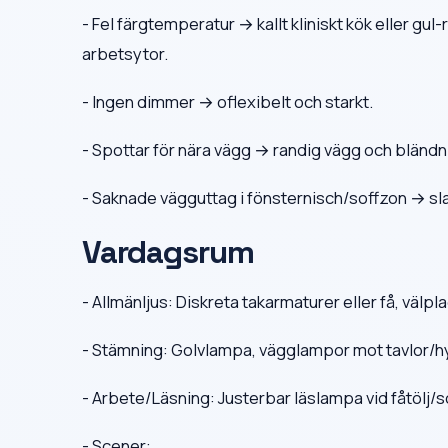
- Fel färgtemperatur → kallt kliniskt kök eller g
arbetsytor.
- Ingen dimmer → oflexibelt och starkt.
- Spottar för nära vägg → randig vägg och bländn
- Saknade vägguttag i fönsternisch/soffzon → sl
Vardagsrum
- Allmänljus: Diskreta takarmaturer eller få, välp
- Stämning: Golvlampa, vägglampor mot tavlor/hyllo
- Arbete/Läsning: Justerbar läslampa vid fåtölj/s
- Scener: