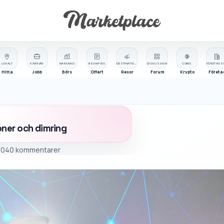
LOKALT
KARRIÄR
MARKNAD
BE OM PRIS
DESTINATIONER
DISKUSSION
COINS
Hitta
Jobb
Börs
Offert
Resor
Forum
Krypto
Företa
oner och dimring
-04
0 kommentarer