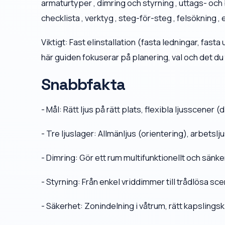
armaturtyper , dimring och styrning , uttags- och
checklista , verktyg , steg-för-steg , felsökning
Viktigt: Fast elinstallation (fasta ledningar, fast
här guiden fokuserar på planering, val och det du 
Snabbfakta
- Mål: Rätt ljus på rätt plats, flexibla ljusscener 
- Tre ljuslager: Allmänljus (orientering), arbetsl
- Dimring: Gör ett rum multifunktionellt och sänke
- Styrning: Från enkel vriddimmer till trådlösa s
- Säkerhet: Zonindelning i våtrum, rätt kapslings