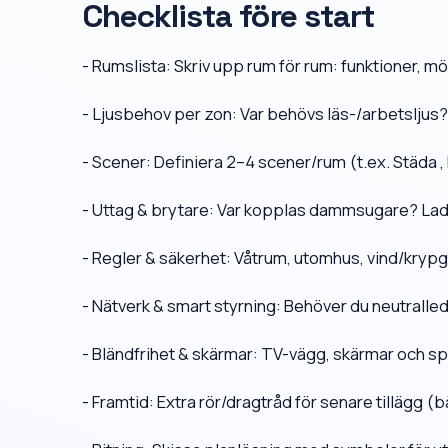
Checklista före start
- Rumslista: Skriv upp rum för rum: funktioner, mö
- Ljusbehov per zon: Var behövs läs-/arbetsljus?
- Scener: Definiera 2–4 scener/rum (t.ex. Städa , 
- Uttag & brytare: Var kopplas dammsugare? Lad
- Regler & säkerhet: Våtrum, utomhus, vind/krypg
- Nätverk & smart styrning: Behöver du neutrall
- Bländfrihet & skärmar: TV-vägg, skärmar och spe
- Framtid: Extra rör/dragtråd för senare tillägg 