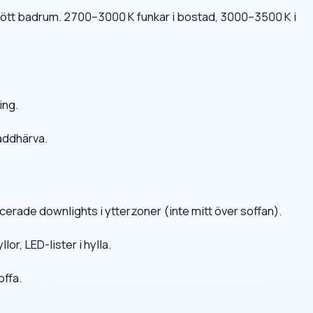
ul-rött badrum. 2700–3000 K funkar i bostad, 3000–3500 K i
ing.
addhärva.
lacerade downlights i ytterzoner (inte mitt över soffan).
r, LED-lister i hylla.
offa.