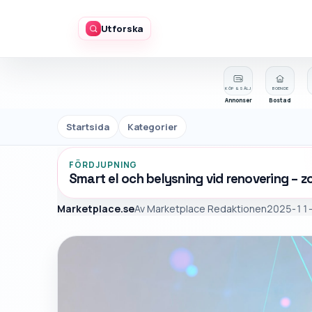
Utforska
KÖP & SÄLJ
BOENDE
Annonser
Bostad
Startsida
Kategorier
FÖRDJUPNING
Smart el och belysning vid renovering – z
Marketplace.se
Av
Marketplace Redaktionen
2025-11