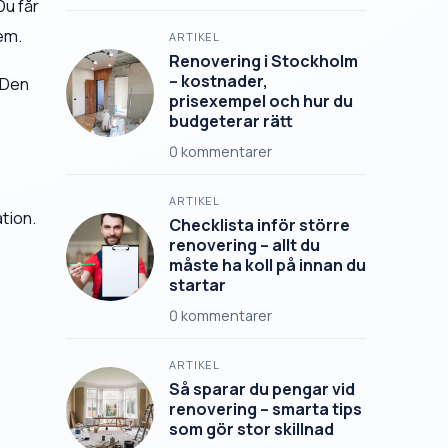
Du får
em.
ARTIKEL
Renovering i Stockholm
– kostnader,
. Den
prisexempel och hur du
budgeterar rätt
0
kommentarer
ARTIKEL
ation.
Checklista inför större
renovering – allt du
måste ha koll på innan du
startar
0
kommentarer
ARTIKEL
Så sparar du pengar vid
renovering – smarta tips
som gör stor skillnad