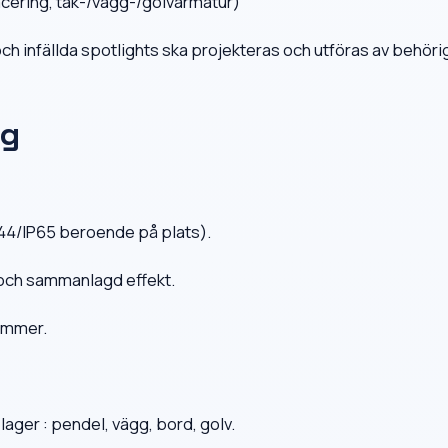
cering, tak-/vägg-/golvarmatur)
 och infällda spotlights ska projekteras och utföras av behöri
ag
P44/IP65 beroende på plats).
 och sammanlagd effekt.
dimmer.
 lager : pendel, vägg, bord, golv.