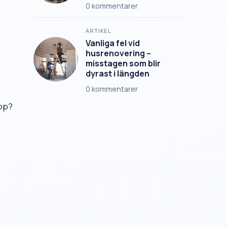
0
kommentarer
ARTIKEL
Vanliga fel vid
husrenovering –
misstagen som blir
dyrast i längden
0
kommentarer
upp?