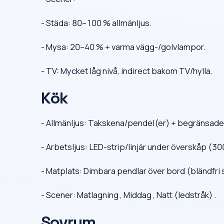
- Städa: 80–100 % allmänljus.
- Mysa: 20–40 % + varma vägg-/golvlampor.
- TV: Mycket låg nivå, indirect bakom TV/hylla.
Kök
- Allmänljus: Takskena/pendel(er) + begränsade
- Arbetsljus: LED-strip/linjär under överskåp (3
- Matplats: Dimbara pendlar över bord (bländfri 
- Scener: Matlagning , Middag , Natt (ledstråk) .
Sovrum