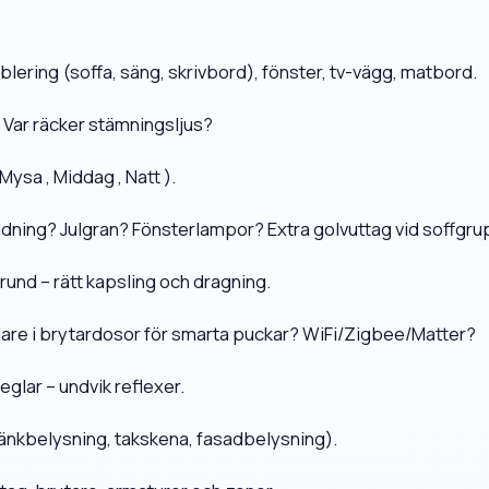
blering (soffa, säng, skrivbord), fönster, tv-vägg, matbord.
 Var räcker stämningsljus?
Mysa , Middag , Natt ).
dning? Julgran? Fönsterlampor? Extra golvuttag vid soffgr
rund – rätt kapsling och dragning.
edare i brytardosor för smarta puckar? WiFi/Zigbee/Matter?
glar – undvik reflexer.
(bänkbelysning, takskena, fasadbelysning).