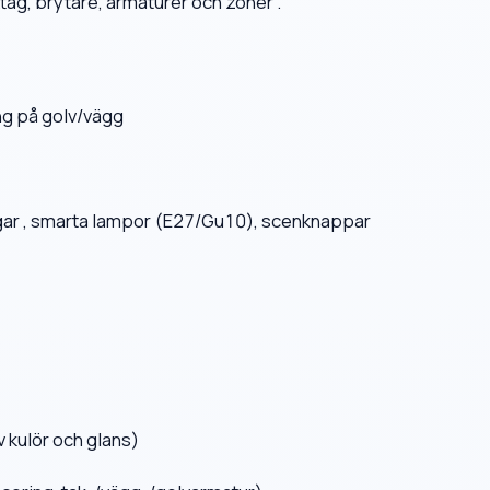
tag, brytare, armaturer och zoner .
ng på golv/vägg
ggar , smarta lampor (E27/Gu10), scenknappar
v kulör och glans)