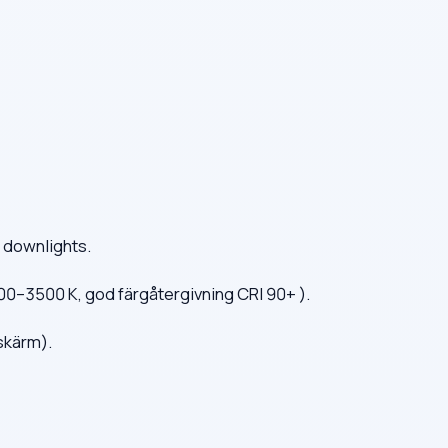
 downlights.
000–3500 K, god färgåtergivning CRI 90+ ).
skärm).