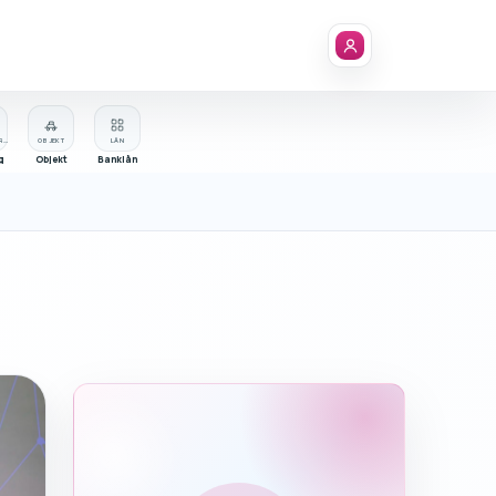
FÖRETAGSREGISTER
OBJEKT
LÅN
g
Objekt
Banklån