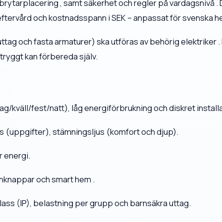
 brytarplacering , samt säkerhet och regler på vardagsnivå . 
 , eftervård och kostnadsspann i SEK – anpassat för svenska h
a uttag och fasta armaturer) ska utföras av behörig elektriker 
tryggt kan förbereda själv.
(dag/kväll/fest/natt), låg energiförbrukning och diskret install
jus (uppgifter), stämningsljus (komfort och djup).
r energi.
cenknappar och smart hem .
klass (IP), belastning per grupp och barnsäkra uttag.