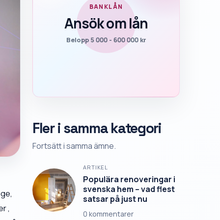
BANKLÅN
Ansök om lån
Belopp 5 000 - 600 000 kr
Fler i samma kategori
Fortsätt i samma ämne.
ARTIKEL
Populära renoveringar i
svenska hem – vad flest
age,
satsar på just nu
r ,
0
kommentarer