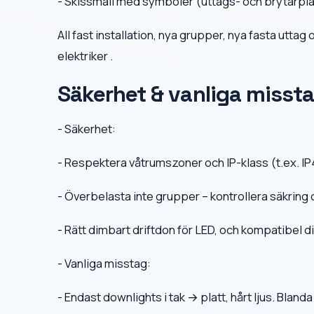
- Skissmall med symboler (uttags- och brytarpla
All fast installation, nya grupper, nya fasta uttag
elektriker .
Säkerhet & vanliga misst
- Säkerhet:
- Respektera våtrumszoner och IP-klass (t.ex. I
- Överbelasta inte grupper – kontrollera säkring
- Rätt dimbart driftdon för LED, och kompatibel 
- Vanliga misstag:
- Endast downlights i tak → platt, hårt ljus. Blanda