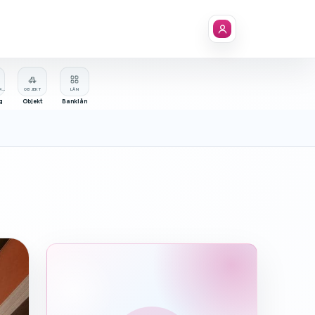
FÖRETAGSREGISTER
OBJEKT
LÅN
g
Objekt
Banklån