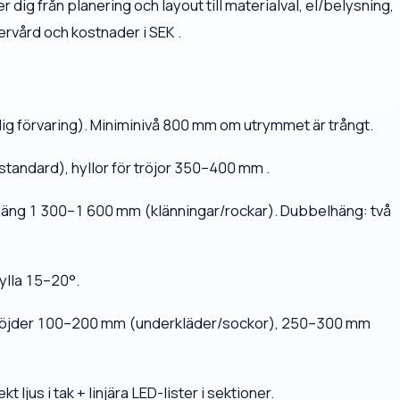
 dig från planering och layout till materialval, el/belysning,
tervård och kostnader i SEK .
 förvaring). Miniminivå 800 mm om utrymmet är trångt.
tandard), hyllor för tröjor 350–400 mm .
 häng 1 300–1 600 mm (klänningar/rockar). Dubbelhäng: två
ylla 15–20°.
höjder 100–200 mm (underkläder/sockor), 250–300 mm
 ljus i tak + linjära LED-lister i sektioner.