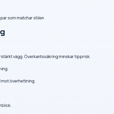
ppar som matchar stilen
ag
örstärkt vägg. Överkantssäkring minskar tipprisk.
ning.
d mot överhettning.
blick.