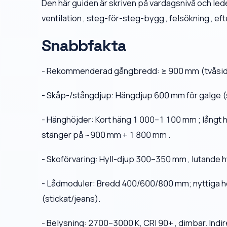
Den här guiden är skriven på vardagsnivå och leder
ventilation , steg-för-steg-bygg , felsökning , ef
Snabbfakta
- Rekommenderad gångbredd: ≥ 900 mm (tvåsidig
- Skåp-/stångdjup: Hängdjup 600 mm för galge (s
- Hänghöjder: Kort häng 1 000–1 100 mm ; långt
stänger på ~900 mm + 1 800 mm .
- Skoförvaring: Hyll-djup 300–350 mm , lutande h
- Lådmoduler: Bredd 400/600/800 mm; nyttiga 
(stickat/jeans).
- Belysning: 2700–3000 K, CRI 90+ , dimbar. Indirekt