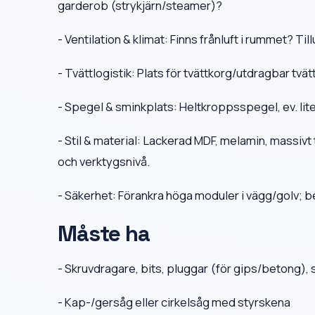
garderob (strykjärn/steamer)?
- Ventilation & klimat: Finns frånluft i rummet? Til
- Tvättlogistik: Plats för tvättkorg/utdragbar tvä
- Spegel & sminkplats: Heltkroppsspegel, ev. lit
- Stil & material: Lackerad MDF, melamin, massivt 
och verktygsnivå.
- Säkerhet: Förankra höga moduler i vägg/golv; b
Måste ha
- Skruvdragare, bits, pluggar (för gips/betong), 
- Kap-/gersåg eller cirkelsåg med styrskena