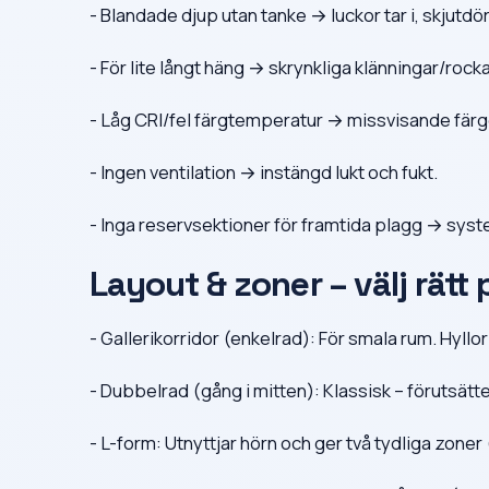
- Blandade djup utan tanke → luckor tar i, skjutdör
- För lite långt häng → skrynkliga klänningar/rocka
- Låg CRI/fel färgtemperatur → missvisande färge
- Ingen ventilation → instängd lukt och fukt.
- Inga reservsektioner för framtida plagg → syste
Layout & zoner – välj rätt 
- Gallerikorridor (enkelrad): För smala rum. Hyll
- Dubbelrad (gång i mitten): Klassisk – förutsät
- L-form: Utnyttjar hörn och ger två tydliga zoner 