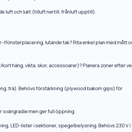
luft och lukt (tilluft nertill, frånluft upptill).
r-/fönsterplacering, lutande tak? Rita enkel plan med mått o
/kort häng, vikta, skor, accessoarer)? Planera zoner efter ve
ong, trä). Behövs förstärkning (plywood bakom gips) för
er svängradie men ger full öppning.
ing, LED-lister i sektioner, spegelbelysning. Behövs 230 V i