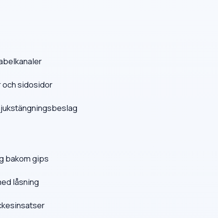
kabelkanaler
r och sidosidor
 mjukstängningsbeslag
ng bakom gips
med låsning
ckesinsatser