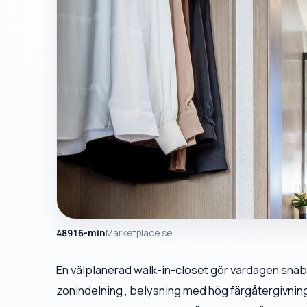
48916-min
Marketplace.se
En välplanerad walk-in-closet gör vardagen snabb
zonindelning , belysning med hög färgåtergivning 