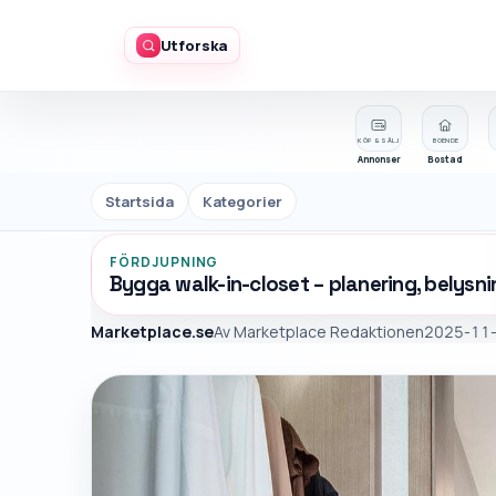
Utforska
KÖP & SÄLJ
BOENDE
Annonser
Bostad
Startsida
Kategorier
FÖRDJUPNING
Bygga walk-in-closet – planering, belysni
Marketplace.se
Av
Marketplace Redaktionen
2025-11