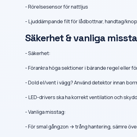
- Rörelsesensor för nattljus
- Ljuddämpande filt för lådbottnar, handtag/kno
Säkerhet & vanliga misst
- Säkerhet:
- Förankra höga sektioner i bärande regel eller f
- Dold el/vent i vägg? Använd detektor innan borr
- LED-drivers ska ha korrekt ventilation och skyd
- Vanliga misstag:
- För smal gångzon → trång hantering, sämre över