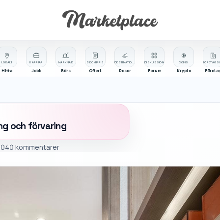
LOKALT
KARRIÄR
MARKNAD
BE OM PRIS
DESTINATIONER
DISKUSSION
COINS
Hitta
Jobb
Börs
Offert
Resor
Forum
Krypto
Företa
ng och förvaring
-04
0 kommentarer