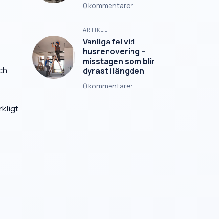
0
kommentarer
ARTIKEL
Vanliga fel vid
husrenovering –
misstagen som blir
ch
dyrast i längden
0
kommentarer
rkligt