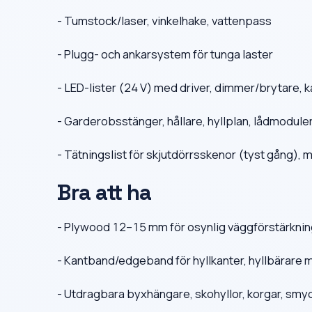
- Tumstock/laser, vinkelhake, vattenpass
- Plugg- och ankarsystem för tunga laster
- LED-lister (24 V) med driver, dimmer/brytare, 
- Garderobsstänger, hållare, hyllplan, lådmodule
- Tätningslist för skjutdörrsskenor (tyst gång),
Bra att ha
- Plywood 12–15 mm för osynlig väggförstärkni
- Kantband/edgeband för hyllkanter, hyllbärare 
- Utdragbara byxhängare, skohyllor, korgar, smy