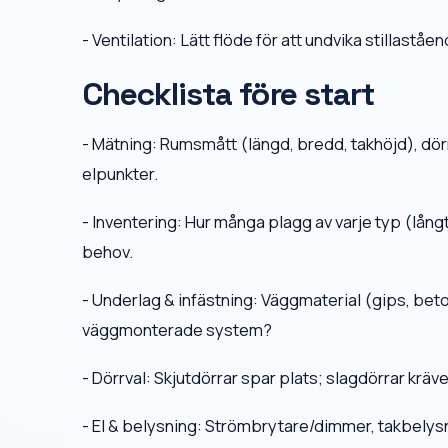
- Ventilation: Lätt flöde för att undvika stillastående 
Checklista före start
- Mätning: Rumsmått (längd, bredd, takhöjd), dör
elpunkter.
- Inventering: Hur många plagg av varje typ (långt
behov.
- Underlag & infästning: Väggmaterial (gips, bet
väggmonterade system?
- Dörrval: Skjutdörrar spar plats; slagdörrar kräv
- El & belysning: Strömbrytare/dimmer, takbelysn