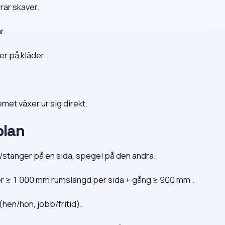
rar skaver.
r.
r på kläder.
met växer ur sig direkt.
plan
or/stänger på en sida, spegel på den andra.
ter ≥ 1 000 mm rumslängd per sida + gång ≥ 900 mm .
(hen/hon, jobb/fritid).