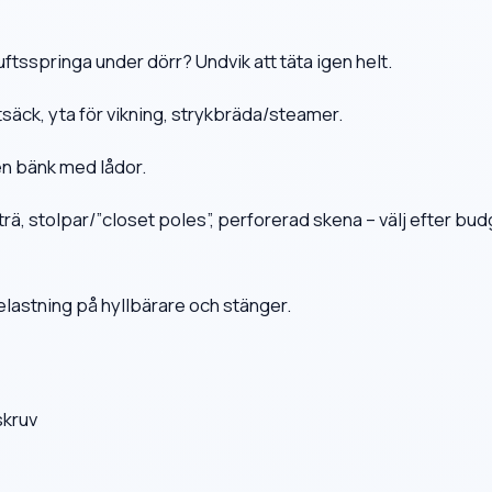
luftsspringa under dörr? Undvik att täta igen helt.
ttsäck, yta för vikning, strykbräda/steamer.
en bänk med lådor.
trä, stolpar/”closet poles”, perforerad skena – välj efter bu
elastning på hyllbärare och stänger.
skruv