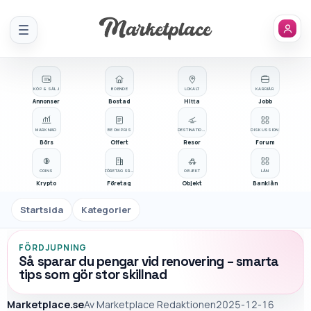
Meny
KÖP & SÄLJ
BOENDE
LOKALT
KARRIÄR
Annonser
Bostad
Hitta
Jobb
MARKNAD
BE OM PRIS
DESTINATIONER
DISKUSSION
Börs
Offert
Resor
Forum
COINS
FÖRETAGSREGISTER
OBJEKT
LÅN
Krypto
Företag
Objekt
Banklån
Startsida
Kategorier
FÖRDJUPNING
Så sparar du pengar vid renovering – smarta
tips som gör stor skillnad
Marketplace.se
Av
Marketplace Redaktionen
2025-12-16