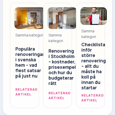
Samma
Samma
Samma kategori
kategori
kategori
Checklista
Populära
inför
Renovering
renoveringar
större
i Stockholm
i svenska
renovering
– kostnader,
hem – vad
– allt du
prisexempel
flest satsar
måste ha
och hur du
på just nu
koll på
budgeterar
innan du
rätt
startar
RELATERAD
RELATERAD
ARTIKEL
RELATERAD
ARTIKEL
ARTIKEL