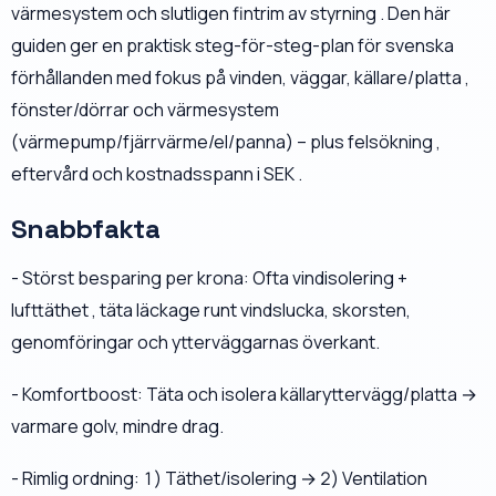
värmesystem och slutligen fintrim av styrning . Den här
guiden ger en praktisk steg-för-steg-plan för svenska
förhållanden med fokus på vinden, väggar, källare/platta ,
fönster/dörrar och värmesystem
(värmepump/fjärrvärme/el/panna) – plus felsökning ,
eftervård och kostnadsspann i SEK .
Snabbfakta
- Störst besparing per krona: Ofta vindisolering +
lufttäthet , täta läckage runt vindslucka, skorsten,
genomföringar och ytterväggarnas överkant.
- Komfortboost: Täta och isolera källaryttervägg/platta →
varmare golv, mindre drag.
- Rimlig ordning: 1) Täthet/isolering → 2) Ventilation