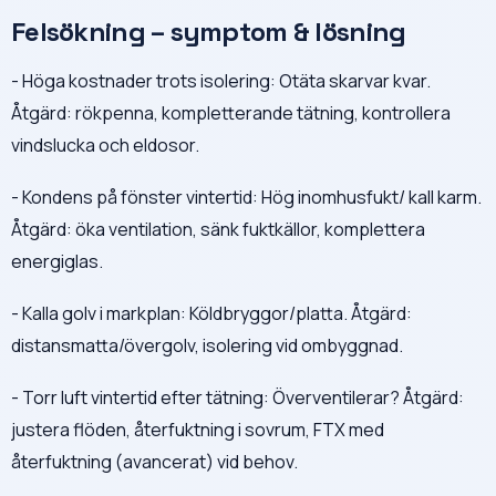
Felsökning – symptom & lösning
- Höga kostnader trots isolering: Otäta skarvar kvar.
Åtgärd: rökpenna, kompletterande tätning, kontrollera
vindslucka och eldosor.
- Kondens på fönster vintertid: Hög inomhusfukt/ kall karm.
Åtgärd: öka ventilation, sänk fuktkällor, komplettera
energiglas.
- Kalla golv i markplan: Köldbryggor/platta. Åtgärd:
distansmatta/övergolv, isolering vid ombyggnad.
- Torr luft vintertid efter tätning: Överventilerar? Åtgärd:
justera flöden, återfuktning i sovrum, FTX med
återfuktning (avancerat) vid behov.