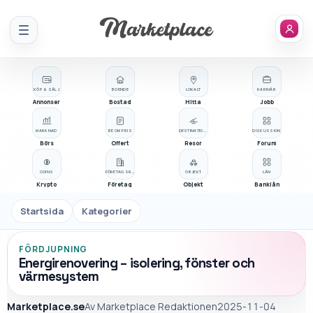
Meny
KÖP & SÄLJ
BOENDE
LOKALT
KARRIÄR
Annonser
Bostad
Hitta
Jobb
MARKNAD
BE OM PRIS
DESTINATIONER
DISKUSSION
Börs
Offert
Resor
Forum
COINS
FÖRETAGSREGISTER
OBJEKT
LÅN
Krypto
Företag
Objekt
Banklån
Startsida
Kategorier
FÖRDJUPNING
Energirenovering – isolering, fönster och
värmesystem
Marketplace.se
Av
Marketplace Redaktionen
2025-11-04