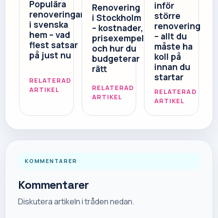
Populära
inför
Renovering
renoveringar
större
i Stockholm
i svenska
renovering
– kostnader,
hem – vad
– allt du
prisexempel
flest satsar
måste ha
och hur du
på just nu
koll på
budgeterar
innan du
rätt
startar
RELATERAD
RELATERAD
ARTIKEL
RELATERAD
ARTIKEL
ARTIKEL
KOMMENTARER
Kommentarer
Diskutera artikeln i tråden nedan.