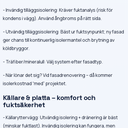
- Invändig tilläggsisolering: Kräver fuktanalys (risk för
kondens i vägg). Använd ångbroms på rätt sida.
- Utvändig tilläggsisolering: Bäst ur fuktsynpunkt; ny fasad
ger chans till kontinuerlig isolermantel och brytning av
köldbryggor.
- Träfiber/mineralull: Välj system efter fasadtyp.
- När lönar det sig? Vid fasadrenovering – då kommer
isolerkostnad “med” projektet.
Källare & platta – komfort och
fuktsäkerhet
- Källaryttervägg: Utvändig isolering + dränering är bäst
(minskar fuktlast). Invändig isolering kan fungera, men