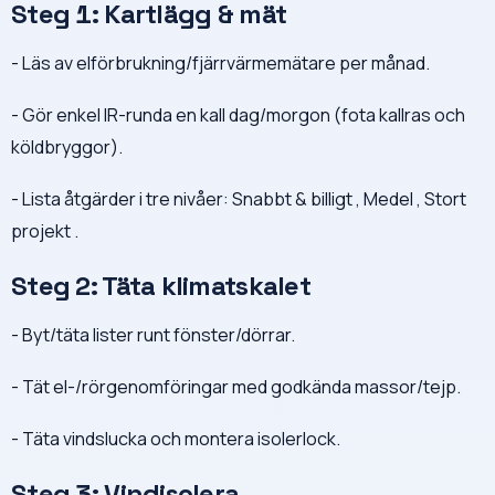
Steg 1: Kartlägg & mät
- Läs av elförbrukning/fjärrvärmemätare per månad.
- Gör enkel IR-runda en kall dag/morgon (fota kallras och
köldbryggor).
- Lista åtgärder i tre nivåer: Snabbt & billigt , Medel , Stort
projekt .
Steg 2: Täta klimatskalet
- Byt/täta lister runt fönster/dörrar.
- Tät el-/rörgenomföringar med godkända massor/tejp.
- Täta vindslucka och montera isolerlock.
Steg 3: Vindisolera