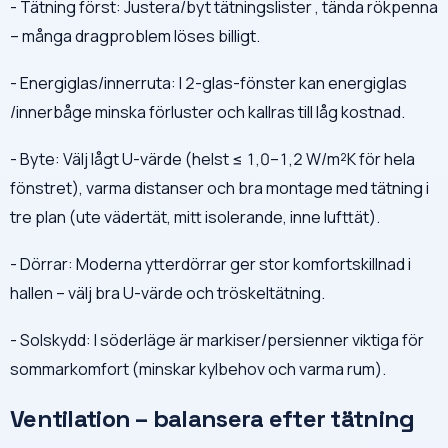
- Tätning först: Justera/byt tätningslister , tända rökpenna
– många dragproblem löses billigt.
- Energiglas/innerruta: I 2-glas-fönster kan energiglas
/innerbåge minska förluster och kallras till låg kostnad.
- Byte: Välj lågt U-värde (helst ≤ 1,0–1,2 W/m²K för hela
fönstret), varma distanser och bra montage med tätning i
tre plan (ute vädertät, mitt isolerande, inne lufttät).
- Dörrar: Moderna ytterdörrar ger stor komfortskillnad i
hallen – välj bra U-värde och tröskeltätning.
- Solskydd: I söderläge är markiser/persienner viktiga för
sommarkomfort (minskar kylbehov och varma rum).
Ventilation – balansera efter tätning