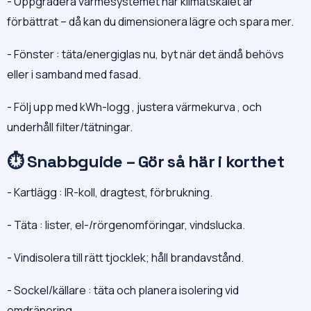
- Uppgradera värmesystemet när klimatskalet är
förbättrat – då kan du dimensionera lägre och spara mer.
- Fönster : täta/energiglas nu, byt när det ändå behövs
eller i samband med fasad.
- Följ upp med kWh-logg , justera värmekurva , och
underhåll filter/tätningar.
⏱ Snabbguide – Gör så här i korthet
- Kartlägg : IR-koll, dragtest, förbrukning.
- Täta : lister, el-/rörgenomföringar, vindslucka.
- Vindisolera till rätt tjocklek; håll brandavstånd.
- Sockel/källare : täta och planera isolering vid
omdränering.