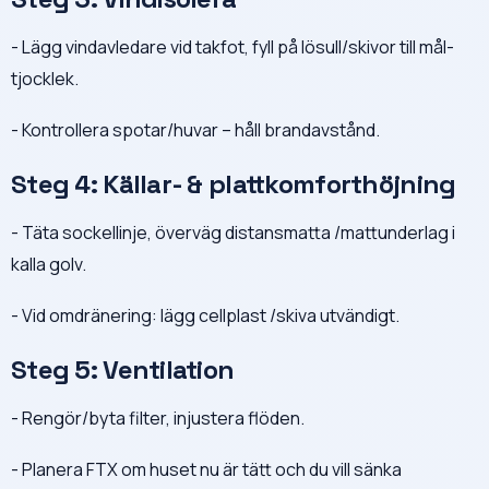
- Lägg vindavledare vid takfot, fyll på lösull/skivor till mål­
tjocklek.
- Kontrollera spotar/huvar – håll brandavstånd.
Steg 4: Källar- & plattkomforthöjning
- Täta sockellinje, överväg distansmatta /mattunderlag i
kalla golv.
- Vid omdränering: lägg cellplast /skiva utvändigt.
Steg 5: Ventilation
- Rengör/byta filter, injustera flöden.
- Planera FTX om huset nu är tätt och du vill sänka