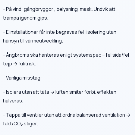
- På vind: gångbryggor , belysning, mask. Undvik att
trampa igenom gips.
- Elinstallationer får inte begravas fel i isolering utan
hänsyn till värmeutveckling.
- Ångbroms ska hanteras enligt systemspec – fel sida/fel
tejp → fuktrisk.
- Vanliga misstag:
- Isolera utan att täta → luften smiter förbi, effekten
halveras.
- Täppa till ventiler utan att ordna balanserad ventilation →
fukt/CO₂ stiger.