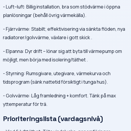
- Luft–luft: Billig installation, bra som stödvärme i öppna
planlösningar (behåll övrig värmekälla).
- Fjärrvärme: Stabilt; effektivisering via sänkta flöden, nya
radiatorer/golvvärme, växlare i gott skick .
- Elpanna: Dyr drift – lönar sig att byta till värmepump om
möjligt, men börja med isolering/täthet .
- Styrning: Rumsgivare, utegivare, värmekurva och
tidsprogram (sänk nattetid försiktigt i tunga hus).
- Golvvärme: Låg framledning + komfort. Tänk på max
yttemperatur för trä.
Prioriteringslista (vardagsnivå)