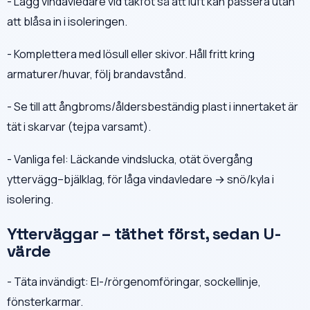
- Lägg vindavledare vid takfot så att luft kan passera utan
att blåsa in i isoleringen.
- Komplettera med lösull eller skivor. Håll fritt kring
armaturer/huvar, följ brandavstånd.
- Se till att ångbroms/åldersbeständig plast i innertaket är
tät i skarvar (tejpa varsamt).
- Vanliga fel: Läckande vindslucka, otät övergång
yttervägg–bjälklag, för låga vindavledare → snö/kyla i
isolering.
Ytterväggar – täthet först, sedan U-
värde
- Täta invändigt: El-/rörgenomföringar, sockellinje,
fönsterkarmar.