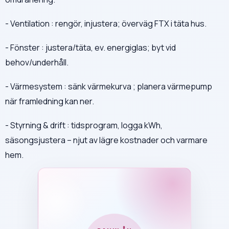
- Ventilation : rengör, injustera; överväg FTX i täta hus.
- Fönster : justera/täta, ev. energiglas; byt vid
behov/underhåll.
- Värmesystem : sänk värmekurva ; planera värmepump
när framledning kan ner.
- Styrning & drift : tidsprogram, logga kWh,
säsongsjustera – njut av lägre kostnader och varmare
hem.