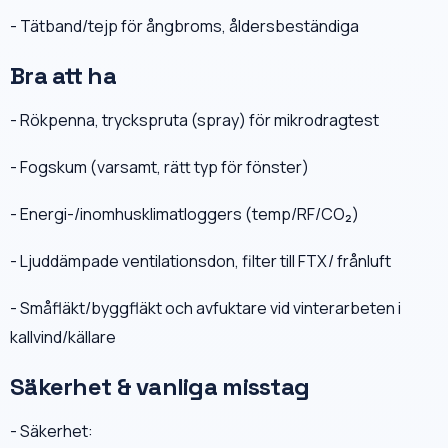
- Tätband/tejp för ångbroms, åldersbeständiga
Bra att ha
- Rökpenna, tryckspruta (spray) för mikrodragtest
- Fogskum (varsamt, rätt typ för fönster)
- Energi-/inomhusklimatloggers (temp/RF/CO₂)
- Ljuddämpade ventilationsdon, filter till FTX/ frånluft
- Småfläkt/byggfläkt och avfuktare vid vinterarbeten i
kallvind/källare
Säkerhet & vanliga misstag
- Säkerhet: