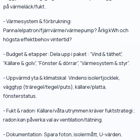
på värmeläck/fukt .
- Värmesystem & förbrukning:
Panna/elpatron/fjärrvärme/värmepump? Årlig kWh och
högsta effektbehov vintertid?
- Budget & etapper: Dela upp i paket : “Vind & täthet”,
“Källare & golv”, “Fönster & dörrar”, “Värmesystem & styr”.
- Uppvärmd yta & klimatskal: Vindens isolertjocklek,
väggtyp (träregel/tegel/puts), källare/platta,
fönsterstatus.
- Fukt & radon: Källare/våta utrymmen kräver fuktstrategi ;
radon kan påverka val av ventilation/tätning.
- Dokumentation: Spara foton, isolermått, U-värden,