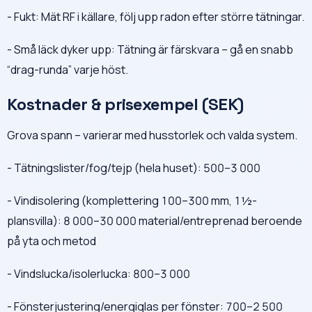
- Fukt: Mät RF i källare, följ upp radon efter större tätningar.
- Små läck dyker upp: Tätning är färskvara – gå en snabb
“drag-runda” varje höst.
Kostnader & prisexempel (SEK)
Grova spann – varierar med husstorlek och valda system.
- Tätningslister/fog/tejp (hela huset): 500–3 000
- Vindisolering (komplettering 100–300 mm, 1½-
plansvilla): 8 000–30 000 material/entreprenad beroende
på yta och metod
- Vindslucka/isolerlucka: 800–3 000
- Fönsterjustering/energiglas per fönster: 700–2 500