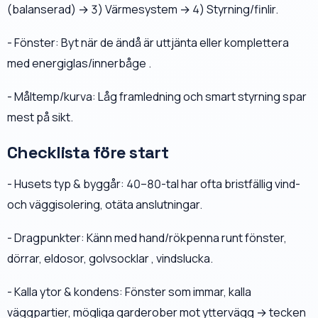
(balanserad) → 3) Värmesystem → 4) Styrning/finlir.
- Fönster: Byt när de ändå är uttjänta eller komplettera
med energiglas/innerbåge .
- Måltemp/kurva: Låg framledning och smart styrning spar
mest på sikt.
Checklista före start
- Husets typ & byggår: 40–80-tal har ofta bristfällig vind-
och väggisolering, otäta anslutningar.
- Dragpunkter: Känn med hand/rökpenna runt fönster,
dörrar, eldosor, golvsocklar , vindslucka.
- Kalla ytor & kondens: Fönster som immar, kalla
väggpartier, mögliga garderober mot yttervägg → tecken