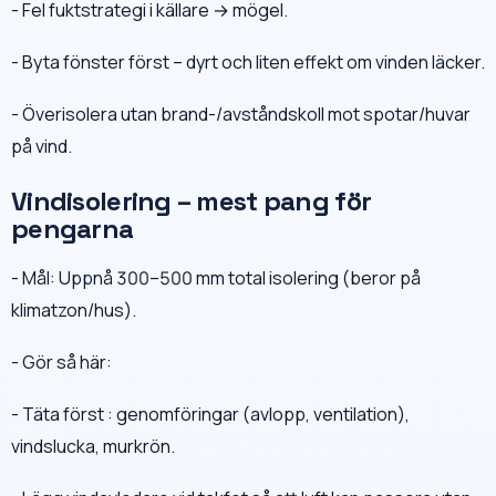
- Fel fuktstrategi i källare → mögel.
- Byta fönster först – dyrt och liten effekt om vinden läcker.
- Överisolera utan brand-/avståndskoll mot spotar/huvar
på vind.
Vindisolering – mest pang för
pengarna
- Mål: Uppnå 300–500 mm total isolering (beror på
klimatzon/hus).
- Gör så här:
- Täta först : genomföringar (avlopp, ventilation),
vindslucka, murkrön.