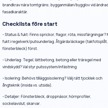
brandkrav nära tomtgräns; bygganmälan/bygglov vid ändra
fasadkaraktär.
Checklista före start
- Status & fukt: Finns sprickor, flagor, röta, missfärgningar?
fukt i regelverk/putsunderlag. Åtgärda läckage (takfotsplåt,
fönsterbleck) först.
- Underlag: Tegel, lättbetong, betong eller träregel med
vindskydd? Val styr putssystem/infästning.
- Isolering: Behövs tilläggsisolering? Välj rätt tjocklek och
ångteknik (insida vs. utsida).
- Detaljer: Fönsterbleck, droppnäsor, hörnprofiler,
sockelavslut, skarvar.