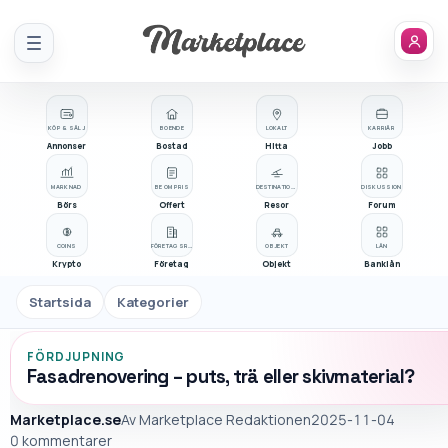
Meny
KÖP & SÄLJ
BOENDE
LOKALT
KARRIÄR
Annonser
Bostad
Hitta
Jobb
MARKNAD
BE OM PRIS
DESTINATIONER
DISKUSSION
Börs
Offert
Resor
Forum
COINS
FÖRETAGSREGISTER
OBJEKT
LÅN
Krypto
Företag
Objekt
Banklån
Startsida
Kategorier
FÖRDJUPNING
Fasadrenovering – puts, trä eller skivmaterial?
Marketplace.se
Av
Marketplace Redaktionen
2025-11-04
0 kommentarer