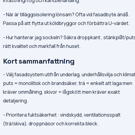
infästning/fog och kantbehandling.
- När är tilläggsisolering lönsam? Ofta vid fasadbyte ändå.
Passa på att flytta ut köldbryggor och förbättra U-värdet.
- Hur hanterar jag sockeln? Säkra droppkant , stänkplåt/put
rätt kvalitet och markfall från huset.
Kort sammanfattning
- Välj fasadsystem utifrån underlag, underhållsvilja och klimat
puts = monolitisk och brandsäker, trä = enkelt att laga men
kräver ommålning, skivor = lågskött men kräver exakt
detaljering.
- Prioritera fuktsäkerhet : vindskydd, ventilationsspalt
(trä/skiva), droppnäsor och korrekta bleck.