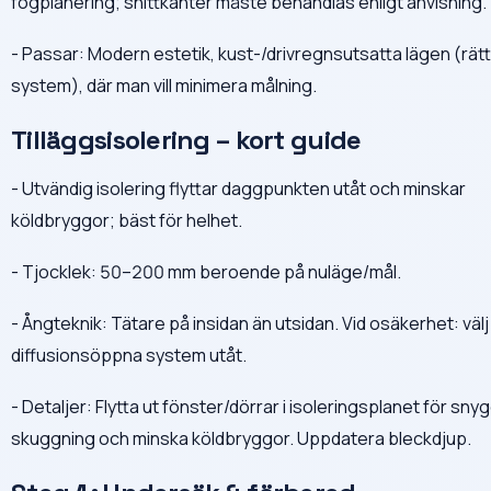
fogplanering; snittkanter måste behandlas enligt anvisning.
- Passar: Modern estetik, kust-/drivregnsutsatta lägen (rätt
system), där man vill minimera målning.
Tilläggsisolering – kort guide
- Utvändig isolering flyttar daggpunkten utåt och minskar
köldbryggor; bäst för helhet.
- Tjocklek: 50–200 mm beroende på nuläge/mål.
- Ångteknik: Tätare på insidan än utsidan. Vid osäkerhet: välj
diffusionsöppna system utåt.
- Detaljer: Flytta ut fönster/dörrar i isoleringsplanet för sny
skuggning och minska köldbryggor. Uppdatera bleckdjup.