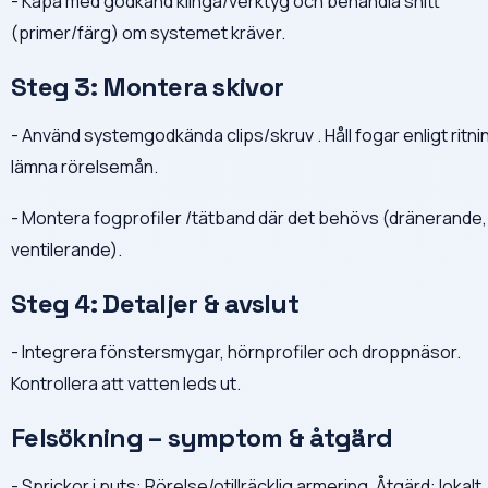
- Kapa med godkänd klinga/verktyg och behandla snitt
(primer/färg) om systemet kräver.
Steg 3: Montera skivor
- Använd systemgodkända clips/skruv . Håll fogar enligt ritni
lämna rörelsemån.
- Montera fogprofiler /tätband där det behövs (dränerande,
ventilerande).
Steg 4: Detaljer & avslut
- Integrera fönstersmygar, hörnprofiler och droppnäsor.
Kontrollera att vatten leds ut.
Felsökning – symptom & åtgärd
- Sprickor i puts: Rörelse/otillräcklig armering. Åtgärd: lokalt