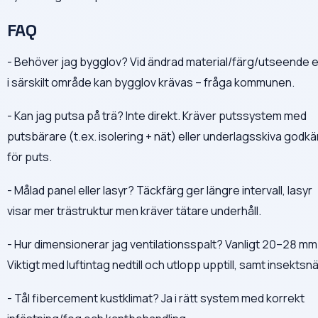
FAQ
- Behöver jag bygglov? Vid ändrad material/färg/utseende e
i särskilt område kan bygglov krävas – fråga kommunen.
- Kan jag putsa på trä? Inte direkt. Kräver putssystem med
putsbärare (t.ex. isolering + nät) eller underlagsskiva godk
för puts.
- Målad panel eller lasyr? Täckfärg ger längre intervall, lasyr
visar mer trästruktur men kräver tätare underhåll.
- Hur dimensionerar jag ventilationsspalt? Vanligt 20–28 mm
Viktigt med luftintag nedtill och utlopp upptill, samt insektsnä
- Tål fibercement kustklimat? Ja i rätt system med korrekt