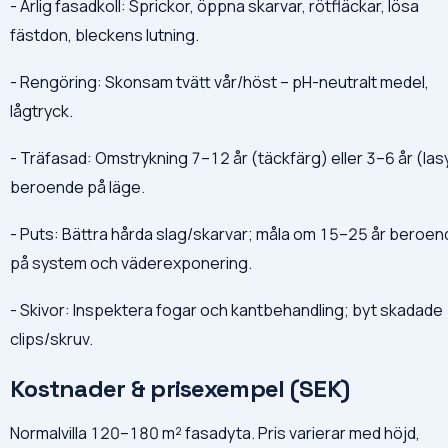
- Årlig fasadkoll: Sprickor, öppna skarvar, rötfläckar, lösa
fästdon, bleckens lutning.
- Rengöring: Skonsam tvätt vår/höst – pH-neutralt medel,
lågtryck.
- Träfasad: Omstrykning 7–12 år (täckfärg) eller 3–6 år (las
beroende på läge.
- Puts: Bättra hårda slag/skarvar; måla om 15–25 år beroen
på system och väderexponering.
- Skivor: Inspektera fogar och kantbehandling; byt skadade
clips/skruv.
Kostnader & prisexempel (SEK)
Normalvilla 120–180 m² fasadyta. Pris varierar med höjd,