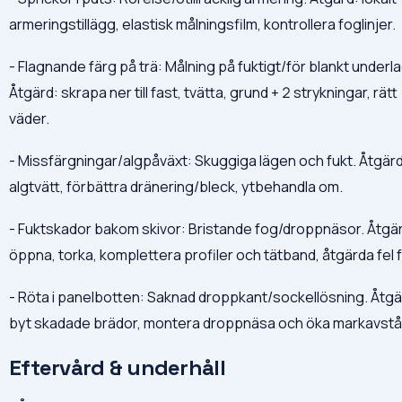
armeringstillägg, elastisk målningsfilm, kontrollera foglinjer.
- Flagnande färg på trä: Målning på fuktigt/för blankt underla
Åtgärd: skrapa ner till fast, tvätta, grund + 2 strykningar, rätt
väder.
- Missfärgningar/algpåväxt: Skuggiga lägen och fukt. Åtgärd
algtvätt, förbättra dränering/bleck, ytbehandla om.
- Fuktskador bakom skivor: Bristande fog/droppnäsor. Åtgä
öppna, torka, komplettera profiler och tätband, åtgärda fel fa
- Röta i panelbotten: Saknad droppkant/sockellösning. Åtgä
byt skadade brädor, montera droppnäsa och öka markavstå
Eftervård & underhåll