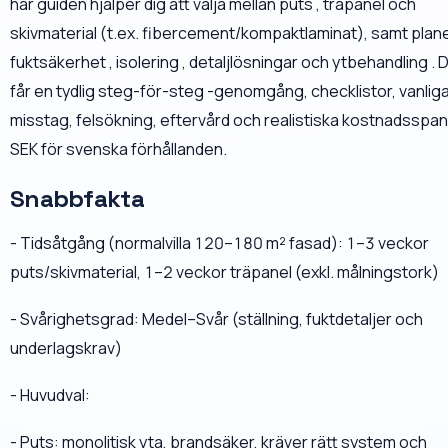
här guiden hjälper dig att välja mellan puts , träpanel och
skivmaterial (t.ex. fibercement/kompaktlaminat), samt plan
fuktsäkerhet , isolering , detaljlösningar och ytbehandling . 
får en tydlig steg-för-steg -genomgång, checklistor, vanlig
misstag, felsökning, eftervård och realistiska kostnadsspan
SEK för svenska förhållanden.
Snabbfakta
- Tidsåtgång (normalvilla 120–180 m² fasad): 1–3 veckor
puts/skivmaterial, 1–2 veckor träpanel (exkl. målningstork)
- Svårighetsgrad: Medel–Svår (ställning, fuktdetaljer och
underlagskrav)
- Huvudval:
- Puts: monolitisk yta, brandsäker, kräver rätt system och