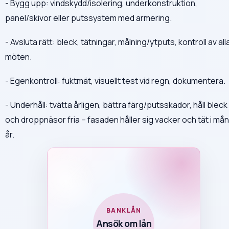
- Bygg upp: vindskydd/isolering, underkonstruktion,
panel/skivor eller putssystem med armering.
- Avsluta rätt: bleck, tätningar, målning/ytputs, kontroll av all
möten.
- Egenkontroll: fuktmät, visuellt test vid regn, dokumentera.
- Underhåll: tvätta årligen, bättra färg/putsskador, håll bleck
och droppnäsor fria – fasaden håller sig vacker och tät i må
år.
BANKLÅN
Ansök om lån