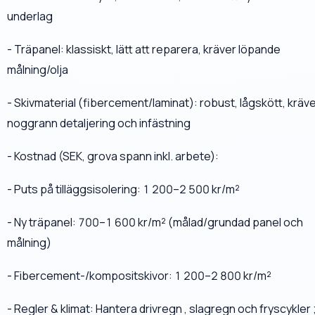
underlag
- Träpanel: klassiskt, lätt att reparera, kräver löpande
målning/olja
- Skivmaterial (fibercement/laminat): robust, lågskött, kräv
noggrann detaljering och infästning
- Kostnad (SEK, grova spann inkl. arbete):
- Puts på tilläggsisolering: 1 200–2 500 kr/m²
- Ny träpanel: 700–1 600 kr/m² (målad/grundad panel och
målning)
- Fibercement-/kompositskivor: 1 200–2 800 kr/m²
- Regler & klimat: Hantera drivregn , slagregn och fryscykler 