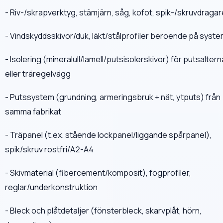
- Riv-/skrapverktyg, stämjärn, såg, kofot, spik-/skruvdragar
- Vindskyddsskivor/duk, läkt/stålprofiler beroende på syst
- Isolering (mineralull/lamell/putsisolerskivor) för putsaltern
eller träregelvägg
- Putssystem (grundning, armeringsbruk + nät, ytputs) från
samma fabrikat
- Träpanel (t.ex. stående lockpanel/liggande spårpanel),
spik/skruv rostfri/A2-A4
- Skivmaterial (fibercement/komposit), fogprofiler,
reglar/underkonstruktion
- Bleck och plåtdetaljer (fönsterbleck, skarvplåt, hörn,