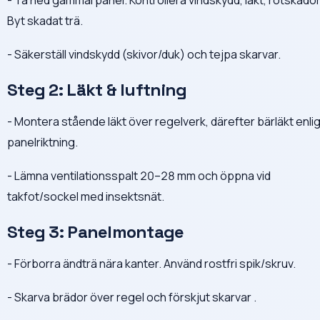
- Ta ned gammal panel. Kontrollera vindskydd, läkt, rötskador
Byt skadat trä.
- Säkerställ vindskydd (skivor/duk) och tejpa skarvar.
Steg 2: Läkt & luftning
- Montera stående läkt över regelverk, därefter bärläkt enlig
panelriktning.
- Lämna ventilationsspalt 20–28 mm och öppna vid
takfot/sockel med insektsnät.
Steg 3: Panelmontage
- Förborra ändträ nära kanter. Använd rostfri spik/skruv.
- Skarva brädor över regel och förskjut skarvar .