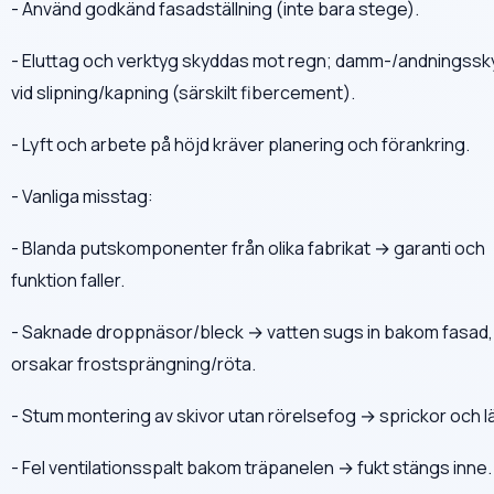
- Använd godkänd fasadställning (inte bara stege).
- Eluttag och verktyg skyddas mot regn; damm-/andningssk
vid slipning/kapning (särskilt fibercement).
- Lyft och arbete på höjd kräver planering och förankring.
- Vanliga misstag:
- Blanda putskomponenter från olika fabrikat → garanti och
funktion faller.
- Saknade droppnäsor/bleck → vatten sugs in bakom fasad,
orsakar frostsprängning/röta.
- Stum montering av skivor utan rörelsefog → sprickor och l
- Fel ventilationsspalt bakom träpanelen → fukt stängs inne.