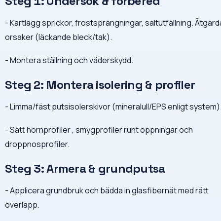
Steg 1: Undersök & förbered
- Kartlägg sprickor, frostsprängningar, saltutfällning. Åtgärd
orsaker (läckande bleck/tak).
- Montera ställning och väderskydd.
Steg 2: Montera isolering & profiler
- Limma/fäst putsisolerskivor (mineralull/EPS enligt system)
- Sätt hörnprofiler , smygprofiler runt öppningar och
droppnosprofiler.
Steg 3: Armera & grundputsa
- Applicera grundbruk och bädda in glasfibernät med rätt
överlapp.