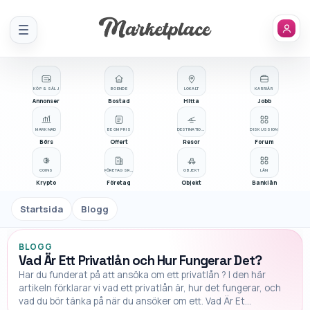
Meny
KÖP & SÄLJ
BOENDE
LOKALT
KARRIÄR
Annonser
Bostad
Hitta
Jobb
MARKNAD
BE OM PRIS
DESTINATIONER
DISKUSSION
Börs
Offert
Resor
Forum
COINS
FÖRETAGSREGISTER
OBJEKT
LÅN
Krypto
Företag
Objekt
Banklån
Startsida
Blogg
BLOGG
Vad Är Ett Privatlån och Hur Fungerar Det?
Har du funderat på att ansöka om ett privatlån ? I den här
artikeln förklarar vi vad ett privatlån är, hur det fungerar, och
vad du bör tänka på när du ansöker om ett. Vad Är Et...