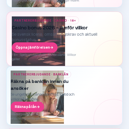
Marketplace kan få ersättning om du går vidare.
PARTNERERBJUDANDE · CASINO · 18+
Casino bonus 2026 – jämför villkor
Se svensk licens, omsättningskrav och aktuell
bonusstatus.
Öppna jämförelsen
→
18+ · Spela ansvarsfullt · Annonslänk · Villkor
gäller.
PARTNERERBJUDANDE · BANKLÅN
Räkna på banklån innan du
ansöker
Se ungefärlig månadskostnad, löptid och
villkor på ett ställe.
Räkna på lån
→
Marketplace kan få
ersättning om du går vidare.