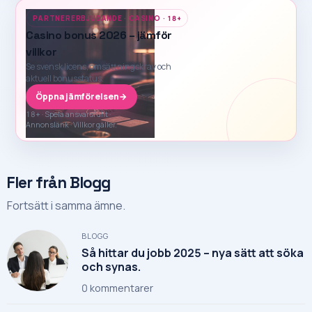
PARTNERERBJUDANDE · CASINO · 18+
Casino bonus 2026 – jämför
villkor
Se svensk licens, omsättningskrav och
aktuell bonusstatus.
Öppna jämförelsen
→
18+ · Spela ansvarsfullt ·
Annonslänk · Villkor gäller.
Fler från Blogg
Fortsätt i samma ämne.
BLOGG
Så hittar du jobb 2025 – nya sätt att söka
och synas.
0
kommentarer