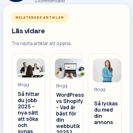
0
kommentarer
RELATERADE ARTIKLAR
Läs vidare
Tre nästa artiklar att öppna.
Blogg
Blogg
Blogg
Så hittar
WordPress
du jobb
vs Shopify
Så lyckas
2025 –
– Vad är
du med
nya sätt
bäst för
din
att söka
din
annons
och
webbutik
synas.
2025?