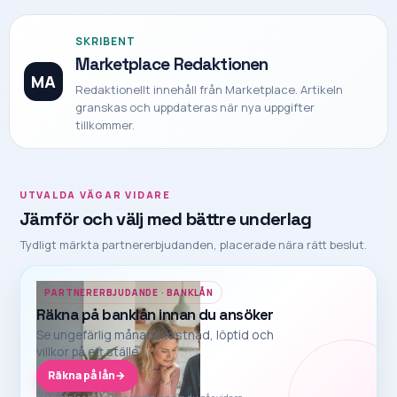
SKRIBENT
Marketplace Redaktionen
MA
Redaktionellt innehåll från Marketplace. Artikeln
granskas och uppdateras när nya uppgifter
tillkommer.
UTVALDA VÄGAR VIDARE
Jämför och välj med bättre underlag
Tydligt märkta partnererbjudanden, placerade nära rätt beslut.
PARTNERERBJUDANDE · BANKLÅN
Räkna på banklån innan du ansöker
Se ungefärlig månadskostnad, löptid och
villkor på ett ställe.
Räkna på lån
→