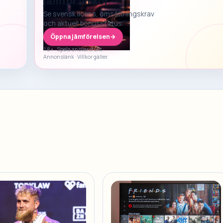
jämför villkor
Se svensk licens, omsättningskrav
och aktuell bonusstatus.
Öppna jämförelsen
→
18+ · Spela ansvarsfullt ·
Annonslänk · Villkor gäller.