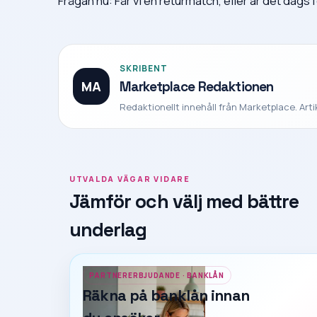
Frågan nu: Får vi en returmatch, eller är det dag
SKRIBENT
MA
Marketplace Redaktionen
Redaktionellt innehåll från Marketplace. Art
UTVALDA VÄGAR VIDARE
Jämför och välj med bättre
underlag
PARTNERERBJUDANDE · BANKLÅN
Räkna på banklån innan