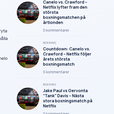
Canelo vs. Crawford –
Netflix lyfter fram den
största
boxningsmatchen på
årtionden
ryta
0
kommentarer
ålla
BOXNING
Countdown: Canelo vs.
Crawford – Netflix följer
nelo
årets största
boxningsmatch
0
kommentarer
BOXNING
Jake Paul vs Gervonta
“Tank” Davis – Nästa
stora boxningsmatch på
Netflix
0
kommentarer