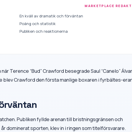
MARKETPLACE REDAKT
En kväll av dramatik och förväntan
Poäng och statistik
Publiken och reaktionerna
ium när Terence “Bud” Crawford besegrade Saul “Canelo” Álva
e blev Crawford den första manlige boxaren i fyrbältes-eran
förväntan
chen. Publiken fyllde arenan till bristningsgränsen och
o år dominerat sporten, klev in i ringen som titelförsvarare.