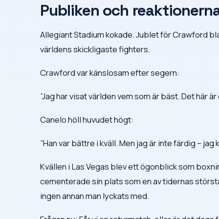
Publiken och reaktionern
Allegiant Stadium kokade. Jublet för Crawford b
världens skickligaste fighters.
Crawford var känslosam efter segern:
”Jag har visat världen vem som är bäst. Det här är 
Canelo höll huvudet högt:
”Han var bättre i kväll. Men jag är inte färdig – jag
Kvällen i Las Vegas blev ett ögonblick som bo
cementerade sin plats som en av tidernas största
ingen annan man lyckats med.