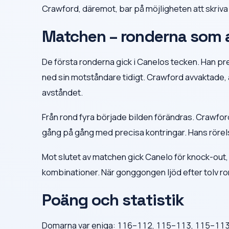
Crawford, däremot, bar på möjligheten att skriva 
Matchen – ronderna som 
De första ronderna gick i Canelos tecken. Han p
ned sin motståndare tidigt. Crawford avvaktade, 
avståndet.
Från rond fyra började bilden förändras. Crawfo
gång på gång med precisa kontringar. Hans rörels
Mot slutet av matchen gick Canelo för knock-out,
kombinationer. När gonggongen ljöd efter tolv ro
Poäng och statistik
Domarna var eniga: 116–112, 115–113, 115–113 t