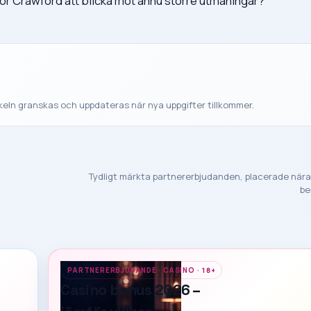
s för Crawford att blicka mot ännu större utmaningar?
ikeln granskas och uppdateras när nya uppgifter tillkommer.
Tydligt märkta partnererbjudanden, placerade nära
be
PARTNERERBJUDANDE · CASINO · 18+
Casino bonus 2026 –