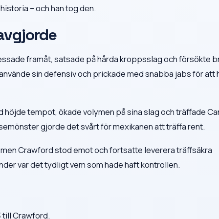
historia – och han tog den.
avgjorde
ressade framåt, satsade på hårda kroppsslag och försökte b
använde sin defensiv och prickade med snabba jabs för att h
rd höjde tempot, ökade volymen på sina slag och träffade Ca
emönster gjorde det svårt för mexikanen att träffa rent.
 men Crawford stod emot och fortsatte leverera träffsäkra
nder var det tydligt vem som hade haft kontrollen.
ill Crawford.