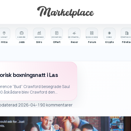
LOKALT
KARRIÄR
MARKNAD
BE OM PRIS
DESTINATIONER
DISKUSSION
COINS
Hitta
Jobb
Börs
Offert
Resor
Forum
Krypto
Företa
orisk boxningsnatt i Las
 Terence “Bud” Crawford besegrade Saul
00 åskådare blev Crawford den...
pdaterad
2026-04-19
0 kommentarer