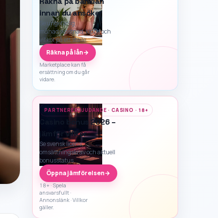
Räkna på banklån
innan du ansöker
Se ungefärlig
månadskostnad, löptid och
villkor på ett ställe.
Räkna på lån
→
Marketplace kan få
ersättning om du går
vidare.
PARTNERERBJUDANDE · CASINO · 18+
Casino bonus 2026 –
jämför villkor
Se svensk licens,
omsättningskrav och aktuell
bonusstatus.
Öppna jämförelsen
→
18+ · Spela
ansvarsfullt ·
Annonslänk · Villkor
gäller.