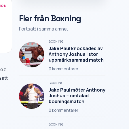
ION
Fler från Boxning
Fortsätt i samma ämne.
BOXNING
Jake Paul knockades av
Anthony Joshua i stor
uppmärksammad match
rez
0
kommentarer
 att
BOXNING
Jake Paul möter Anthony
Joshua – omtalad
boxningsmatch
0
kommentarer
BOXNING