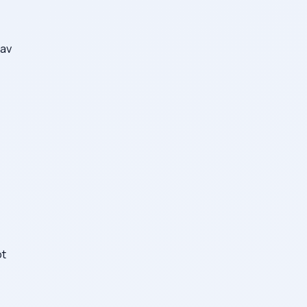
 av
ot