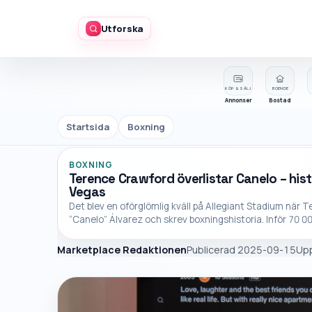
Utforska
KÖP & SÄLJ
BOENDE
Annonser
Bostad
Startsida
Boxning
BOXNING
Terence Crawford överlistar Canelo – hist
Vegas
Det blev en oförglömlig kväll på Allegiant Stadium när
“Canelo” Álvarez och skrev boxningshistoria. Inför 70 0
Marketplace Redaktionen
Publicerad 2025-09-15
Up