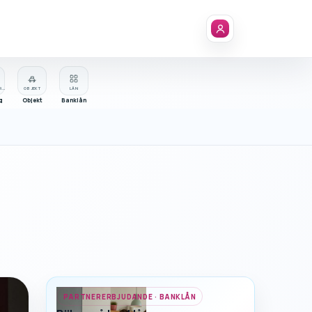
FÖRETAGSREGISTER
OBJEKT
LÅN
g
Objekt
Banklån
PARTNERERBJUDANDE · BANKLÅN