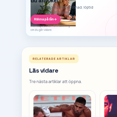
du ansöker
Se ungefärlig månadskostnad, löptid
och villkor på ett ställe.
Räkna på lån
→
Marketplace kan få ersättning
om du går vidare.
RELATERADE ARTIKLAR
Läs vidare
Tre nästa artiklar att öppna.