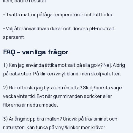
kem, bättre resultat.
- Tvätta mattor på låga temperaturer och lufttorka.
- Välj återanvändbara dukar och dosera pH-neutralt
sparsamt.
FAQ – vanliga frågor
1) Kan jag använda ättika mot salt på alla golv? Nej. Aldrig
på natursten. På klinker/vinyl ibland, men skölj väl efter.
2) Hur ofta ska jag byta entrématta? Skölj/borsta varje
vecka vintertid. Byt när gummiranden spricker eller
fibrerna är nedtrampade.
3) Är ångmopp bra i hallen? Undvik på trä/laminat och
natursten. Kan funka på vinyl/klinker men kräver