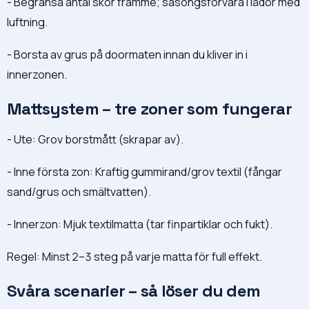
- Begränsa antal skor framme; säsongsförvara i lådor med
luftning.
- Borsta av grus på doormaten innan du kliver in i
innerzonen.
Mattsystem – tre zoner som fungerar
- Ute: Grov borstmått (skrapar av).
- Inne första zon: Kraftig gummirand/grov textil (fångar
sand/grus och smältvatten).
- Innerzon: Mjuk textilmatta (tar finpartiklar och fukt).
Regel: Minst 2–3 steg på varje matta för full effekt.
Svåra scenarier – så löser du dem