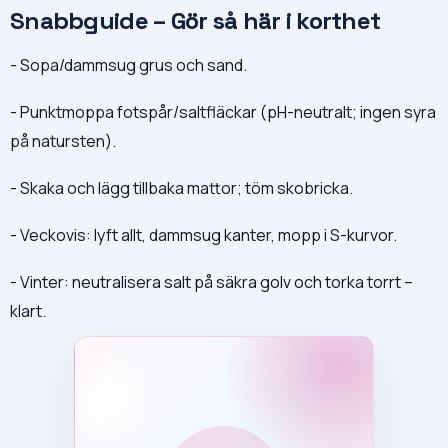
Snabbguide – Gör så här i korthet
- Sopa/dammsug grus och sand.
- Punktmoppa fotspår/saltfläckar (pH-neutralt; ingen syra
på natursten).
- Skaka och lägg tillbaka mattor; töm skobricka.
- Veckovis: lyft allt, dammsug kanter, mopp i S-kurvor.
- Vinter: neutralisera salt på säkra golv och torka torrt –
klart.