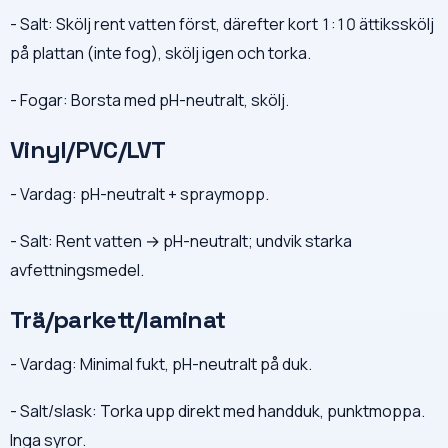
- Salt: Skölj rent vatten först, därefter kort 1:10 ättiksskölj
på plattan (inte fog), skölj igen och torka.
- Fogar: Borsta med pH-neutralt, skölj.
Vinyl/PVC/LVT
- Vardag: pH-neutralt + spraymopp.
- Salt: Rent vatten → pH-neutralt; undvik starka
avfettningsmedel.
Trä/parkett/laminat
- Vardag: Minimal fukt, pH-neutralt på duk.
- Salt/slask: Torka upp direkt med handduk, punktmoppa.
Inga syror.