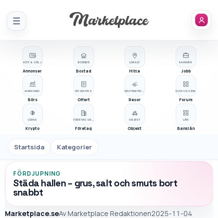
Meny
KÖP & SÄLJ
BOENDE
LOKALT
KARRIÄR
Annonser
Bostad
Hitta
Jobb
MARKNAD
BE OM PRIS
DESTINATIONER
DISKUSSION
Börs
Offert
Resor
Forum
COINS
FÖRETAGSREGISTER
OBJEKT
LÅN
Krypto
Företag
Objekt
Banklån
Startsida
Kategorier
FÖRDJUPNING
Städa hallen – grus, salt och smuts bort
snabbt
Marketplace.se
Av
Marketplace Redaktionen
2025-11-04