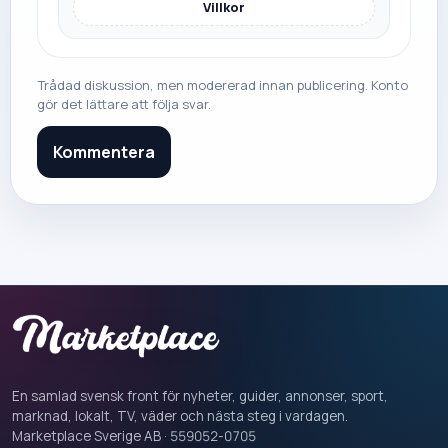
Villkor
Trådad diskussion, men modererad innan publicering. Konto
gör det lättare att följa svar.
Kommentera
En samlad svensk front för nyheter, guider, annonser, sport,
marknad, lokalt, TV, väder och nästa steg i vardagen.
Marketplace Sverige AB · 559052-0705