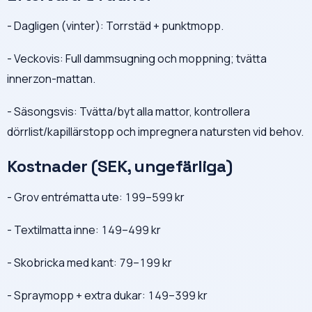
- Dagligen (vinter): Torrstäd + punktmopp.
- Veckovis: Full dammsugning och moppning; tvätta
innerzon-mattan.
- Säsongsvis: Tvätta/byt alla mattor, kontrollera
dörrlist/kapillärstopp och impregnera natursten vid behov.
Kostnader (SEK, ungefärliga)
- Grov entrématta ute: 199–599 kr
- Textilmatta inne: 149–499 kr
- Skobricka med kant: 79–199 kr
- Spraymopp + extra dukar: 149–399 kr