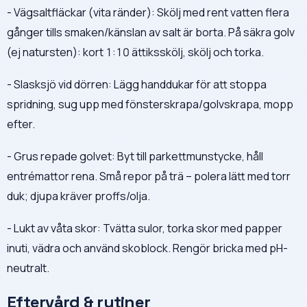
- Vägsaltfläckar (vita ränder): Skölj med rent vatten flera
gånger tills smaken/känslan av salt är borta. På säkra golv
(ej natursten): kort 1:10 ättiksskölj, skölj och torka.
- Slasksjö vid dörren: Lägg handdukar för att stoppa
spridning, sug upp med fönsterskrapa/golvskrapa, mopp
efter.
- Grus repade golvet: Byt till parkettmunstycke, håll
entrémattor rena. Små repor på trä – polera lätt med torr
duk; djupa kräver proffs/olja.
- Lukt av våta skor: Tvätta sulor, torka skor med papper
inuti, vädra och använd skoblock. Rengör bricka med pH-
neutralt.
Eftervård & rutiner