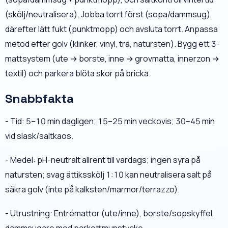
(skölj/neutralisera). Jobba torrt först (sopa/dammsug),
därefter lätt fukt (punktmopp) och avsluta torrt. Anpassa
metod efter golv (klinker, vinyl, trä, natursten). Bygg ett 3-
mattsystem (ute → borste, inne → grovmatta, innerzon →
textil) och parkera blöta skor på bricka.
Snabbfakta
- Tid: 5–10 min dagligen; 15–25 min veckovis; 30–45 min
vid slask/saltkaos.
- Medel: pH-neutralt allrent till vardags; ingen syra på
natursten; svag ättiksskölj 1:10 kan neutralisera salt på
säkra golv (inte på kalksten/marmor/terrazzo).
- Utrustning: Entrémattor (ute/inne), borste/sopskyffel,
dammsugare med parkettmunstycke,