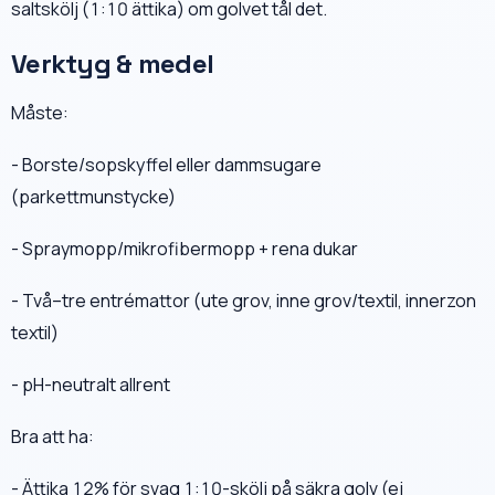
saltskölj (1:10 ättika) om golvet tål det.
Verktyg & medel
Måste:
- Borste/sopskyffel eller dammsugare
(parkettmunstycke)
- Spraymopp/mikrofibermopp + rena dukar
- Två–tre entrémattor (ute grov, inne grov/textil, innerzon
textil)
- pH-neutralt allrent
Bra att ha:
- Ättika 12% för svag 1:10-skölj på säkra golv (ej