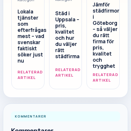
Jämför
städfirmor
Lokala
Städ i
i
tjänster
Uppsala –
Göteborg
som
pris,
– så väljer
efterfrågas
kvalitet
du rätt
mest – vad
och hur
firma för
svenskar
du väljer
pris,
faktiskt
rätt
kvalitet
söker just
städfirma
och
nu
trygghet
RELATERAD
RELATERAD
RELATERAD
ARTIKEL
ARTIKEL
ARTIKEL
KOMMENTARER
Kommentarer