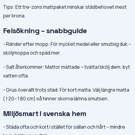
Tips: Ett tre-zons mattpaket minskar städbehovet mest
per krona.
Felsökning – snabbguide
- Ränder efter mopp: För mycket medel eller smutsig duk –
sköljmoppa och späd mer.
- Salt återkommer: Mattor mättade – tvätta/skölj dem, byt
vatten ofta.
- Grus överallt trots städ: För kort matta. Välj längre matta
(120–180 cm) så hinner skorna lämna smutsen.
Miljösmart i svenska hem
- Städa ofta och kort i stället för sällan och hårt – mindre