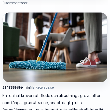
0 kommentarer
2149358494-min
Marketplace.se
En ren hall kräver rätt flöde och utrustning : grovmattor
som fångar grus ute/inne, snabb daglig rutin
(sopa/dammsug + punktmopp), och saltkontroll vintertid