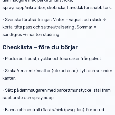
spraymopp/mikrofiber, skobricka, handduk för snabb tork.
- Svenska förutsättningar: Vinter = vägsalt och slask →
korta, täta pass och saltneutralisering . Sommar =
sand/grus → mer torrstädning.
Checklista – före du börjar
- Plocka bort post, nycklar och lösa saker från golvet.
- Skaka/rena entrémattor (ute och inne). Lyft och se under
kanter.
- Sätt på dammsugaren med parkettmunstycke; ställ fram
sopborste och spraymopp.
- Blanda pH-neutralt i flaska/hink (svag dos). Förbered