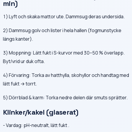
min)
1) Lyft och skaka mattor ute. Dammsug deras undersida.
2) Dammsug golv och lister i hela hallen (fogmunstycke
längs kanter).
3) Moppning: Lätt fukt i S-kurvor med 30–50 % överlapp.
Byt/vrid ur duk ofta.
4) Förvaring: Torka av hatthylla, skohyllor och handtag med
lätt fukt → torrt.
5) Dörrblad & karm: Torka nedre delen där smuts sprätter.
Klinker/kakel (glaserat)
- Vardag: pH-neutralt, lätt fukt .