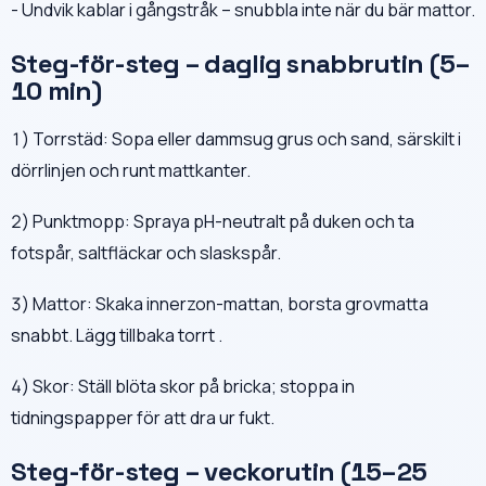
- Undvik kablar i gångstråk – snubbla inte när du bär mattor.
Steg-för-steg – daglig snabbrutin (5–
10 min)
1) Torrstäd: Sopa eller dammsug grus och sand, särskilt i
dörrlinjen och runt mattkanter.
2) Punktmopp: Spraya pH-neutralt på duken och ta
fotspår, saltfläckar och slaskspår.
3) Mattor: Skaka innerzon-mattan, borsta grovmatta
snabbt. Lägg tillbaka torrt .
4) Skor: Ställ blöta skor på bricka; stoppa in
tidningspapper för att dra ur fukt.
Steg-för-steg – veckorutin (15–25