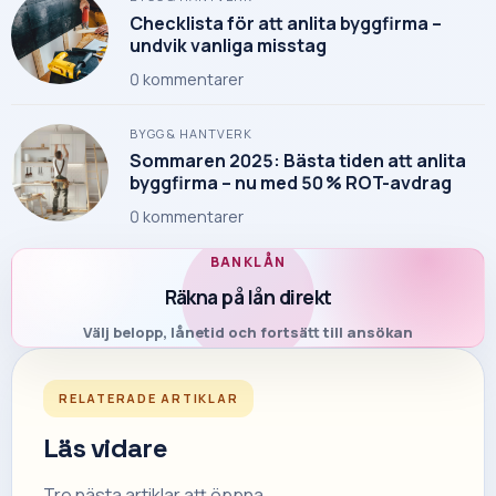
Checklista för att anlita byggfirma –
undvik vanliga misstag
0
kommentarer
BYGG & HANTVERK
Sommaren 2025: Bästa tiden att anlita
byggfirma – nu med 50 % ROT-avdrag
0
kommentarer
BANKLÅN
Räkna på lån direkt
Välj belopp, lånetid och fortsätt till ansökan
RELATERADE ARTIKLAR
Läs vidare
Tre nästa artiklar att öppna.