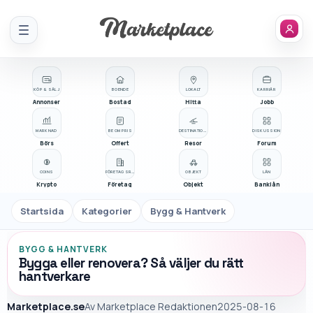
Meny
KÖP & SÄLJ
BOENDE
LOKALT
KARRIÄR
Annonser
Bostad
Hitta
Jobb
MARKNAD
BE OM PRIS
DESTINATIONER
DISKUSSION
Börs
Offert
Resor
Forum
COINS
FÖRETAGSREGISTER
OBJEKT
LÅN
Krypto
Företag
Objekt
Banklån
Startsida
Kategorier
Bygg & Hantverk
BYGG & HANTVERK
Bygga eller renovera? Så väljer du rätt
hantverkare
Marketplace.se
Av
Marketplace Redaktionen
2025-08-16