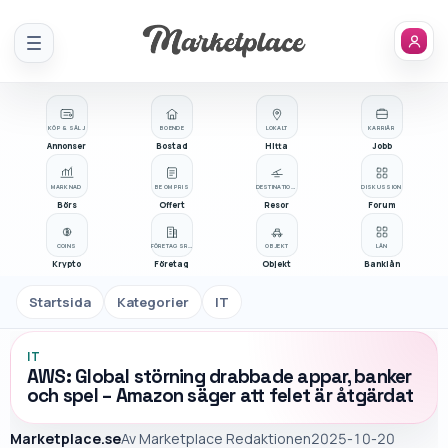
Meny
KÖP & SÄLJ
BOENDE
LOKALT
KARRIÄR
Annonser
Bostad
Hitta
Jobb
MARKNAD
BE OM PRIS
DESTINATIONER
DISKUSSION
Börs
Offert
Resor
Forum
COINS
FÖRETAGSREGISTER
OBJEKT
LÅN
Krypto
Företag
Objekt
Banklån
Startsida
Kategorier
IT
IT
AWS: Global störning drabbade appar, banker
och spel – Amazon säger att felet är åtgärdat
Marketplace.se
Av
Marketplace Redaktionen
2025-10-20