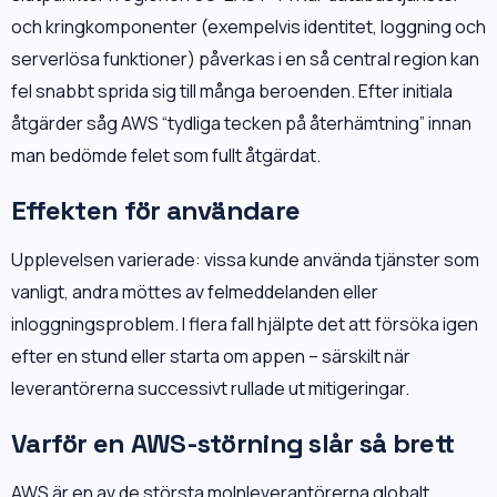
och kringkomponenter (exempelvis identitet, loggning och
serverlösa funktioner) påverkas i en så central region kan
fel snabbt sprida sig till många beroenden. Efter initiala
åtgärder såg AWS “tydliga tecken på återhämtning” innan
man bedömde felet som fullt åtgärdat.
Effekten för användare
Upplevelsen varierade: vissa kunde använda tjänster som
vanligt, andra möttes av felmeddelanden eller
inloggningsproblem. I flera fall hjälpte det att försöka igen
efter en stund eller starta om appen – särskilt när
leverantörerna successivt rullade ut mitigeringar.
Varför en AWS-störning slår så brett
AWS är en av de största molnleverantörerna globalt.