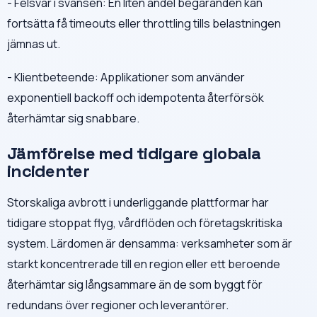
- Felsvar i svansen: En liten andel begäranden kan
fortsätta få timeouts eller throttling tills belastningen
jämnas ut.
- Klientbeteende: Applikationer som använder
exponentiell backoff och idempotenta återförsök
återhämtar sig snabbare.
Jämförelse med tidigare globala
incidenter
Storskaliga avbrott i underliggande plattformar har
tidigare stoppat flyg, vårdflöden och företagskritiska
system. Lärdomen är densamma: verksamheter som är
starkt koncentrerade till en region eller ett beroende
återhämtar sig långsammare än de som byggt för
redundans över regioner och leverantörer.