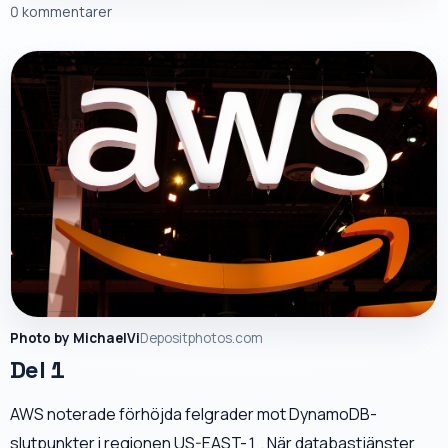
0 kommentarer
Photo by MichaelVi
Depositphotos.com
Del 1
AWS noterade förhöjda felgrader mot DynamoDB-
slutpunkter i regionen US-EAST-1 . När databastjänster