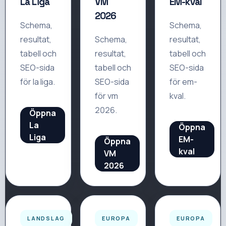
La Liga
VM
EM-kval
2026
Schema,
Schema,
resultat,
Schema,
resultat,
tabell och
resultat,
tabell och
SEO-sida
tabell och
SEO-sida
för
la liga
.
SEO-sida
för
em-
för
vm
kval
.
2026
.
Öppna
La
Öppna
Liga
EM-
Öppna
kval
VM
2026
LANDSLAG
EUROPA
EUROPA