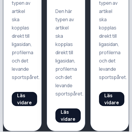
typen av
typen av
artikel
Den här
artikel
ska
typen av
ska
kopplas
artikel
kopplas
direkt till
ska
direkt till
ligasidan,
kopplas
ligasidan,
profilerna
direkt till
profilerna
och det
ligasidan,
och det
levande
profilerna
levande
sportspåret.
och det
sportspåret.
levande
sportspåret.
Läs
Läs
vidare
vidare
Läs
vidare