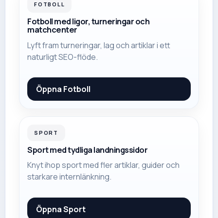
FOTBOLL
Fotboll med ligor, turneringar och
matchcenter
Lyft fram turneringar, lag och artiklar i ett
naturligt SEO-flöde.
Öppna
Fotboll
SPORT
Sport med tydliga landningssidor
Knyt ihop sport med fler artiklar, guider och
starkare internlänkning.
Öppna
Sport