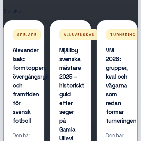
3
artiklar
SPELARE
ALLSVENSKAN
TURNERING
Alexander
Mjällby
VM
Isak:
svenska
2026:
formtoppen,
mästare
grupper,
övergångsrykten
2025 –
kval och
och
historiskt
vägarna
framtiden
guld
som
för
efter
redan
svensk
seger
formar
fotboll
på
turneringen
Gamla
Den här
Den här
Ullevi