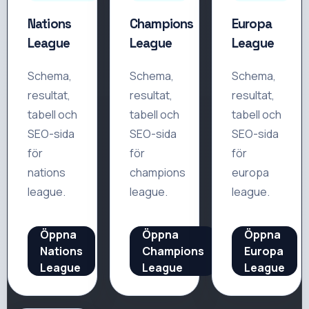
Nations
Champions
Europa
League
League
League
Schema,
Schema,
Schema,
resultat,
resultat,
resultat,
tabell och
tabell och
tabell och
SEO-sida
SEO-sida
SEO-sida
för
för
för
nations
champions
europa
league
.
league
.
league
.
Öppna
Öppna
Öppna
Nations
Champions
Europa
League
League
League