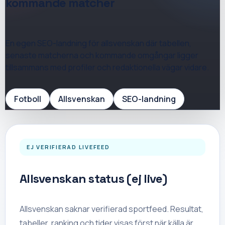
kommande matcher
En egen SEO-landning för
allsvenskan
där tabellen,
senaste matcherna och kommande omgångar ligger
tillsammans med profiler och redaktionella vägar vidare.
Fotboll
Allsvenskan
SEO-landning
EJ VERIFIERAD LIVEFEED
Allsvenskan status (ej live)
Allsvenskan saknar verifierad sportfeed. Resultat,
tabeller, ranking och tider visas först när källa är