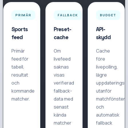
PRIMÄR
FALLBACK
BUDGET
Sports
Preset-
API-
feed
cache
skydd
Primär
Om
Cache
feed för
livefeed
före
tabell,
saknas
livepolling,
resultat
visas
lägre
och
verifierad
uppdateringsf
kommande
fallback-
utanför
matcher.
data med
matchfönster
senast
och
kända
automatisk
matcher
fallback