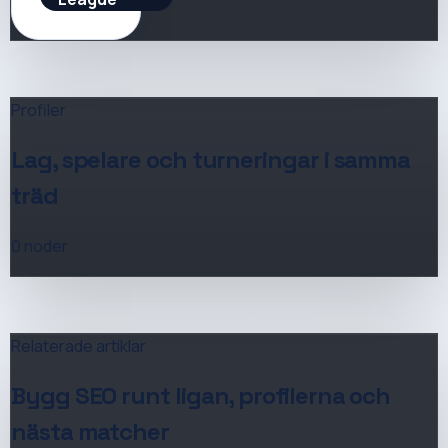
Profiler
Lag, spelare och turneringar i samma
träd
0
noder
Relaterade artiklar
Bygg SEO runt ligan, profilerna och
nästa matcher