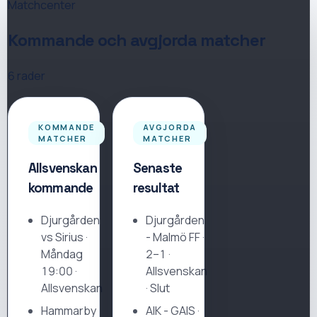
Matchcenter
Kommande och avgjorda matcher
6
rader
KOMMANDE
AVGJORDA
MATCHER
MATCHER
Allsvenskan
Senaste
kommande
resultat
Djurgården
Djurgården
vs Sirius
·
-
Malmö FF
·
Måndag
2–1
·
19:00 ·
Allsvenskan
Allsvenskan
· Slut
Hammarby
AIK
-
GAIS
·