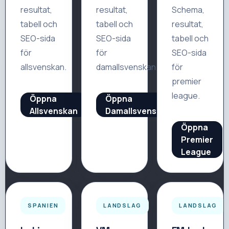
resultat,
resultat,
Schema,
tabell och
tabell och
resultat,
SEO-sida
SEO-sida
tabell och
för
för
SEO-sida
allsvenskan
.
damallsvenskan
.
för
premier
league
.
Öppna
Öppna
Allsvenskan
Damallsvenskan
Öppna
Premier
League
SPANIEN
LANDSLAG
LANDSLAG