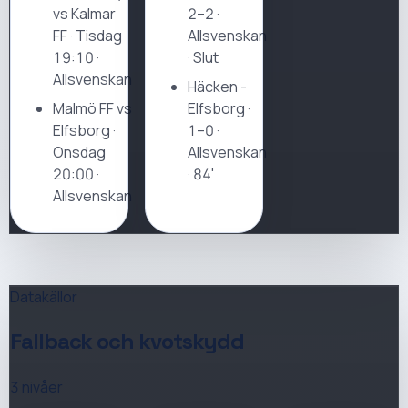
vs Kalmar
2–2
·
FF
·
Tisdag
Allsvenskan
19:10 ·
· Slut
Allsvenskan
Häcken
-
Malmö FF vs
Elfsborg
·
Elfsborg
·
1–0
·
Onsdag
Allsvenskan
20:00 ·
· 84'
Allsvenskan
Datakällor
Fallback och kvotskydd
3 nivåer