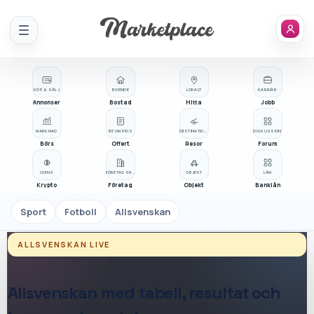
Meny
KÖP & SÄLJ
BOENDE
LOKALT
KARRIÄR
Annonser
Bostad
Hitta
Jobb
MARKNAD
BE OM PRIS
DESTINATIONER
DISKUSSION
Börs
Offert
Resor
Forum
COINS
FÖRETAGSREGISTER
OBJEKT
LÅN
Krypto
Företag
Objekt
Banklån
Sport
Fotboll
Allsvenskan
ALLSVENSKAN
LIVE
Allsvenskan
med tabell, resultat och