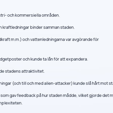
ustri- och kommersiella områden.
 och kraftledningar binder samman staden.
indkraft m.m.) och vattenledningarna var avgörande för
getposter och kunde ta lån för att expandera.
de stadens attraktivitet.
ingar (och till och med alien-attacker) kunde slå hårt mot s
 som gav feedback på hur staden mådde, vilket gjorde det 
mplexiteten.