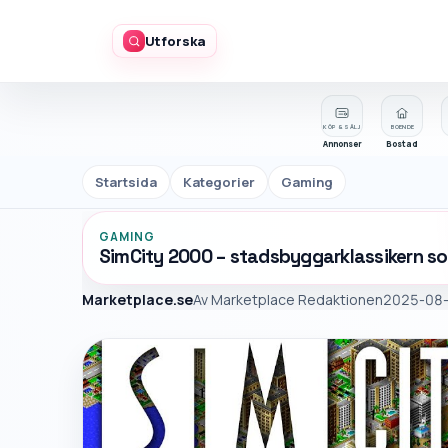
Utforska
KÖP & SÄLJ
BOENDE
Annonser
Bostad
Startsida
Kategorier
Gaming
GAMING
SimCity 2000 – stadsbyggarklassikern so
Marketplace.se
Av
Marketplace Redaktionen
2025-08