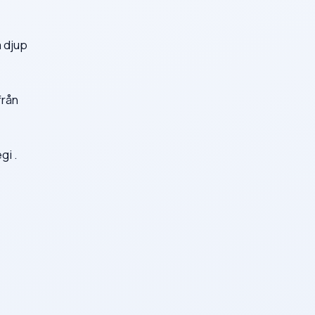
a djup
från
gi .