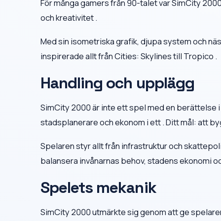
För många gamers från 90-talet var SimCity 2000 i
och kreativitet .
Med sin isometriska grafik, djupa system och n
inspirerade allt från Cities: Skylines till Tropico .
Handling och upplägg
SimCity 2000 är inte ett spel med en berättelse 
stadsplanerare och ekonom i ett . Ditt mål: att b
Spelaren styr allt från infrastruktur och skattepoli
balansera invånarnas behov, stadens ekonomi och 
Spelets mekanik
SimCity 2000 utmärkte sig genom att ge spelaren 