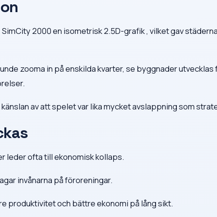
ion
e SimCity 2000 en isometrisk 2.5D-grafik , vilket gav städern
 kunde zooma in på enskilda kvarter, se byggnader utvecklas 
relser.
 känslan av att spelet var lika mycket avslappning som strate
yckas
 leder ofta till ekonomisk kollaps.
lagar invånarna på föroreningar.
gre produktivitet och bättre ekonomi på lång sikt.