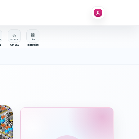
FÖRETAGSREGISTER
OBJEKT
LÅN
g
Objekt
Banklån