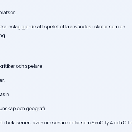
platser.
 inslag gjorde att spelet ofta användes i skolor som en
ng .
ritiker och spelare.
er.
asin.
skunskap och geografi.
 i hela serien, även om senare delar som SimCity 4 och Citi