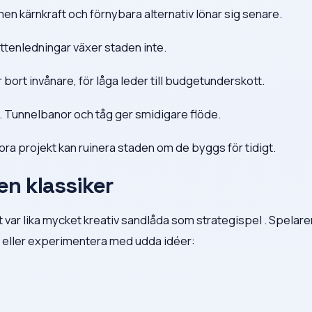
n, men kärnkraft och förnybara alternativ lönar sig senare.
attenledningar växer staden inte.
 bort invånare, för låga leder till budgetunderskott.
la. Tunnelbanor och tåg ger smidigare flöde.
ra projekt kan ruinera staden om de byggs för tidigt.
en klassiker
 var lika mycket kreativ sandlåda som strategispel . Spelare
d eller experimentera med udda idéer: