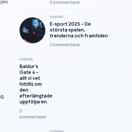
nomi
0
kommentarer
GAMING
E-sport 2025 – De
största spelen,
trenderna och framtiden
0
kommentarer
GAMING
Baldur’s
Gate 4 –
allt vi vet
hittills om
den
ng.
efterlängtade
uppföljaren
0
kommentarer
GAMING