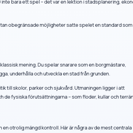
nte bara ett spel – det var en lektion i stadsplanering, eko
ästan obegränsade möjligheter satte spelet en standard som
i klassisk mening. Du spelar snarare som en borgmästare,
ygga, underhålla och utveckla en stad från grunden.
tik till skolor, parker och sjukvård. Utmaningen ligger i att
de fysiska förutsättningarna – som floder, kullar och terrä
en otrolig mängd kontroll. Här är några av de mest centrala