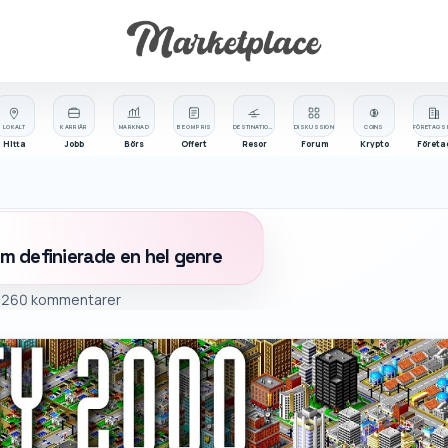
LOKALT
KARRIÄR
MARKNAD
BE OM PRIS
DESTINATIONER
DISKUSSION
COINS
Hitta
Jobb
Börs
Offert
Resor
Forum
Krypto
Företa
m definierade en hel genre
-26
0 kommentarer