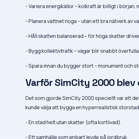
- Variera energikällor – kolkraft är billigt i börja
- Planera vattnet noga – utan ett bra nätverk av v
- Håll skatten balanserad – för höga skatter driver
- Bygg kollektivtrafik – vägar blir snabbt överful
- Spara innan du bygger stort – monument och sto
Varför SimCity 2000 blev 
Det som gjorde SimCity 2000 speciellt var att det
kunde välja att bygga en hyperrealistisk storsta
- En stad helt utan skatter (ofta kortlivad).
- Ett samhälle som enbart levde på jordbruk.