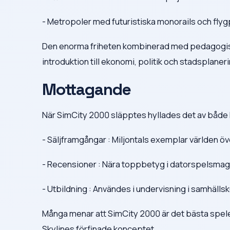
- Metropoler med futuristiska monorails och flyg
Den enorma friheten kombinerad med pedagogiska
introduktion till ekonomi, politik och stadsplaneri
Mottagande
När SimCity 2000 släpptes hyllades det av både k
- Säljframgångar : Miljontals exemplar världen öv
- Recensioner : Nära toppbetyg i datorspelsmag
- Utbildning : Användes i undervisning i samhäll
Många menar att SimCity 2000 är det bästa spelet
Skylines förfinade konceptet.