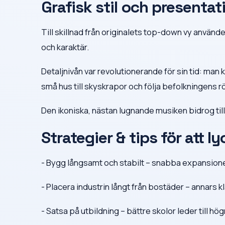
Grafisk stil och presentat
Till skillnad från originalets top-down vy använd
och karaktär.
Detaljnivån var revolutionerande för sin tid: man
små hus till skyskrapor och följa befolkningens rö
Den ikoniska, nästan lugnande musiken bidrog till
Strategier & tips för att l
- Bygg långsamt och stabilt – snabba expansioner
- Placera industrin långt från bostäder – annars k
- Satsa på utbildning – bättre skolor leder till hö