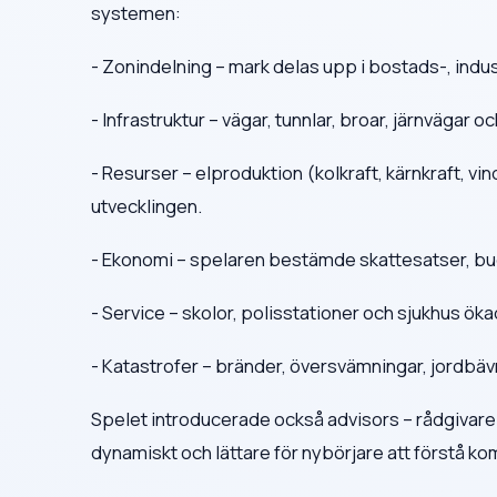
systemen:
- Zonindelning – mark delas upp i bostads-, ind
- Infrastruktur – vägar, tunnlar, broar, järnvägar
- Resurser – elproduktion (kolkraft, kärnkraft, v
utvecklingen.
- Ekonomi – spelaren bestämde skattesatser, bud
- Service – skolor, polisstationer och sjukhus öka
- Katastrofer – bränder, översvämningar, jordbävn
Spelet introducerade också advisors – rådgivare
dynamiskt och lättare för nybörjare att förstå ko