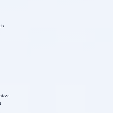
och
rstöra
t