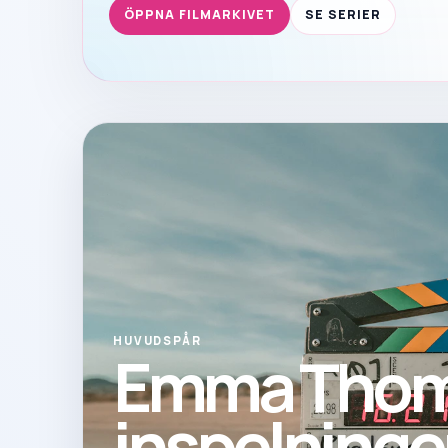
ÖPPNA FILMARKIVET
SE SERIER
HUVUDSPÅR
Emma Thom
inspelninge