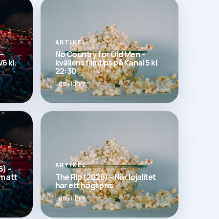
ARTIKEL
–
No Country for Old Men –
6 kl.
kvällens filmtips på Kanal 5 kl.
22:30
Läs vidare
ARTIKEL
5) –
m att
The Rip (2026) – När lojalitet
har ett högt pris
Läs vidare