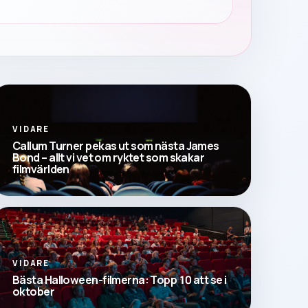
VIDARE
Callum Turner pekas ut som nästa James
Bond – allt vi vet om ryktet som skakar
filmvärlden
VIDARE
Bästa Halloween-filmerna: Topp 10 att se i
oktober