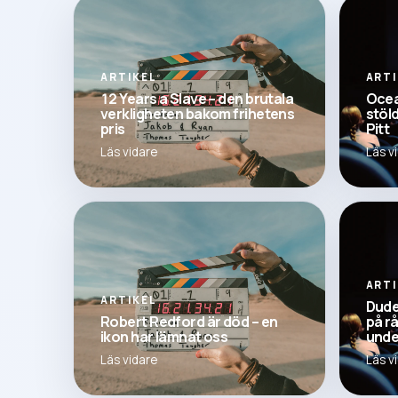
ARTIKEL
ART
12 Years a Slave – den brutala
Ocea
verkligheten bakom frihetens
stöl
pris
Pitt
Läs vidare
Läs v
ART
ARTIKEL
Dude
Robert Redford är död – en
på r
ikon har lämnat oss
unde
Läs vidare
Läs v