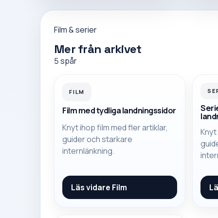
Film & serier
Mer från arkivet
5
spår
SE
FILM
Seri
Film med tydliga landningssidor
land
Knyt ihop film med fler artiklar,
Knyt 
guider och starkare
guid
internlänkning.
inter
Läs vidare
Film
Lä