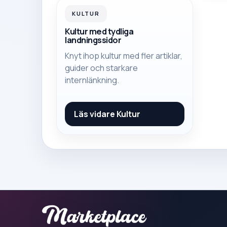
KULTUR
Kultur med tydliga
landningssidor
Knyt ihop kultur med fler artiklar,
guider och starkare
internlänkning.
Läs vidare
Kultur