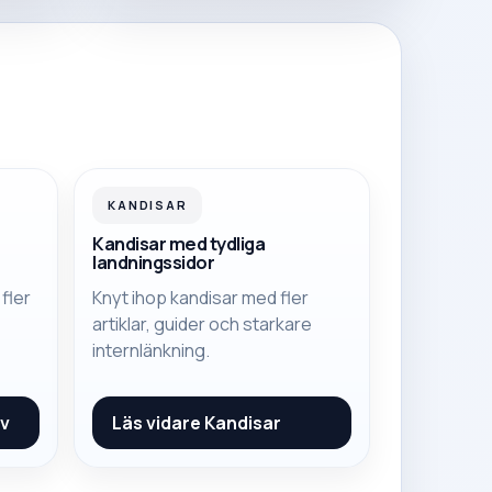
KANDISAR
Kandisar med tydliga
landningssidor
 fler
Knyt ihop kandisar med fler
e
artiklar, guider och starkare
internlänkning.
Tv
Läs vidare
Kandisar