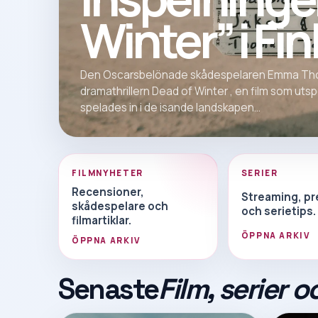
Winter” i Fi
Den Oscarsbelönade skådespelaren Emma Tho
dramathrillern Dead of Winter , en film som uts
spelades in i de isande landskapen...
FILMNYHETER
SERIER
Recensioner,
Streaming, pr
skådespelare och
och serietips.
filmartiklar.
ÖPPNA ARKIV
ÖPPNA ARKIV
Senaste
Film, serier o