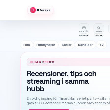
Utforska
KÖP & SÄLJ
BOENDE
Annonser
Bostad
Film
Filmnyheter
Serier
Kändisar
TV
FILM & SERIER
Recensioner, tips och
streaming i samma
hubb
En tydlig ingång för filmartiklar, serietips, tv-kvälla
gamla SEO-adresser, medan hubben samlar dem på 