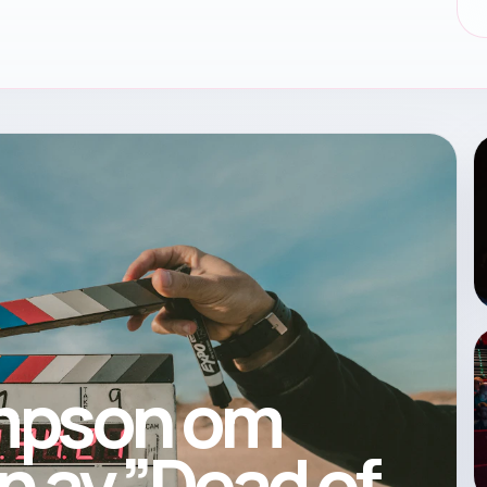
pson om
n av ”Dead of