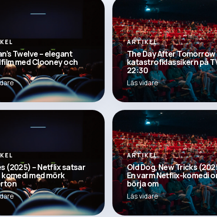
IKEL
ARTIKEL
n’s Twelve – elegant
The Day After Tomorrow 
dfilm med Clooney och
katastrofklassikern på TV
22:30
idare
Läs vidare
IKEL
ARTIKEL
s (2025) – Netflix satsar
Old Dog, New Tricks (202
å komedi med mörk
En varm Netflix-komedi o
rton
börja om
idare
Läs vidare