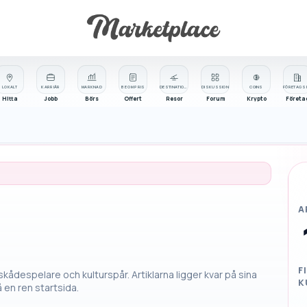
LOKALT
KARRIÄR
MARKNAD
BE OM PRIS
DESTINATIONER
DISKUSSION
COINS
Hitta
Jobb
Börs
Offert
Resor
Forum
Krypto
Företa
A
F
r, skådespelare och kulturspår. Artiklarna ligger kvar på sina
K
en ren startsida.