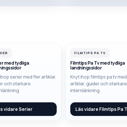
RIER
FILMTIPS PA TV
er med tydliga
Filmtips Pa Tv med tydliga
ningssidor
landningssidor
ihop serier med fler artiklar,
Knyt ihop filmtips pa tv med
er och starkare
artiklar, guider och starkar
nlänkning.
internlänkning.
s vidare
Serier
Läs vidare
Filmtips Pa 