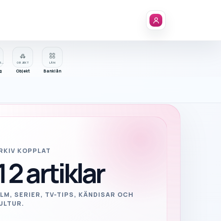
FÖRETAGSREGISTER
OBJEKT
LÅN
g
Objekt
Banklån
RKIV KOPPLAT
12
artiklar
ILM, SERIER, TV-TIPS, KÄNDISAR OCH
ULTUR.