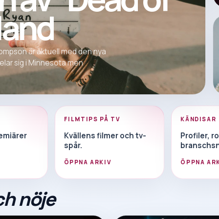
nland
mpson är aktuell med den nya
pelar sig i Minnesota men
FILMTIPS PÅ TV
KÄNDISAR
emiärer
Kvällens filmer och tv-
Profiler, r
spår.
branschsn
ÖPPNA ARKIV
ÖPPNA AR
ch nöje