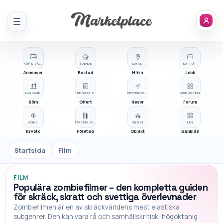
Meny
KÖP & SÄLJ
BOENDE
LOKALT
KARRIÄR
Annonser
Bostad
Hitta
Jobb
MARKNAD
BE OM PRIS
DESTINATIONER
DISKUSSION
Börs
Offert
Resor
Forum
COINS
FÖRETAGSREGISTER
OBJEKT
LÅN
Krypto
Företag
Objekt
Banklån
Startsida
Film
FILM
Populära zombiefilmer – den kompletta guiden
för skräck, skratt och svettiga överlevnader
Zombiefilmen är en av skräckvärldens mest elastiska
subgenrer. Den kan vara rå och samhällskritisk, högoktanig