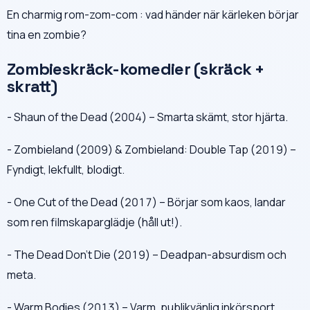
En charmig rom-zom-com : vad händer när kärleken börjar
tina en zombie?
Zombieskräck-komedier (skräck +
skratt)
- Shaun of the Dead (2004) – Smarta skämt, stor hjärta.
- Zombieland (2009) & Zombieland: Double Tap (2019) –
Fyndigt, lekfullt, blodigt.
- One Cut of the Dead (2017) – Börjar som kaos, landar
som ren filmskaparglädje (håll ut!).
- The Dead Don’t Die (2019) – Deadpan-absurdism och
meta.
- Warm Bodies (2013) – Varm, publikvänlig inkörsport.