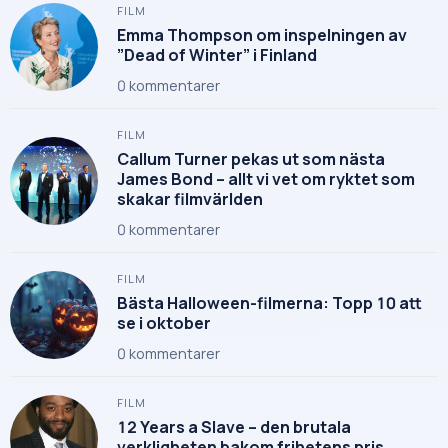
FILM
Emma Thompson om inspelningen av
”Dead of Winter” i Finland
0
kommentarer
FILM
Callum Turner pekas ut som nästa
James Bond – allt vi vet om ryktet som
skakar filmvärlden
0
kommentarer
FILM
Bästa Halloween-filmerna: Topp 10 att
se i oktober
0
kommentarer
FILM
12 Years a Slave – den brutala
verkligheten bakom frihetens pris