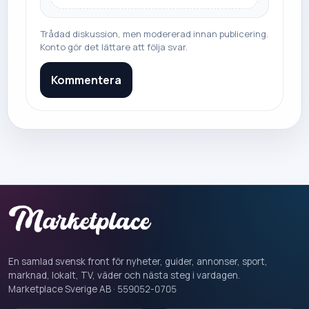
Trådad diskussion, men modererad innan publicering.
Konto gör det lättare att följa svar.
Kommentera
En samlad svensk front för nyheter, guider, annonser, sport,
marknad, lokalt, TV, väder och nästa steg i vardagen.
Marketplace Sverige AB · 559052-0705