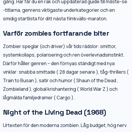
gång. Här får du en rak och uppdaterad guide till måste-se
-titlarna, genrens viktigaste underkategorier och en
smidig startlista för ditt nästa filmkvälls-maraton.
Varför zombies fortfarande biter
Zombier speglar (och driver) vår tids rädslor: smittor,
systemkollaps, polarisering och ren överlevnadsinstinkt.
Därför håller genren – den förnyas ständigt med nya
vinklar: snabba smittade ( 28 dagar senare ), tåg-thrillers (
Train to Busan ), satir och humor ( Shaun of the Dead ,
Zombieland ), global krishantering ( World War Z ) och
lågmälda familjedramer ( Cargo ).
Night of the Living Dead (1968)
Urtexten för den moderna zombien. Låg budget, hög nerv