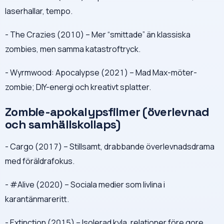
laserhallar, tempo.
- The Crazies (2010) – Mer “smittade” än klassiska
zombies, men samma katastroftryck.
- Wyrmwood: Apocalypse (2021) – Mad Max-möter-
zombie; DIY-energi och kreativt splatter.
Zombie-apokalypsfilmer (överlevnad
och samhällskollaps)
- Cargo (2017) – Stillsamt, drabbande överlevnadsdrama
med föräldrafokus.
- #Alive (2020) – Sociala medier som livlina i
karantänmareritt.
- Extinction (2015) – Isolerad kyla, relationer före gore.