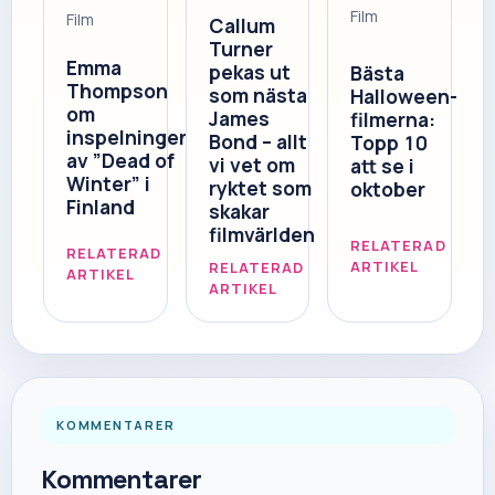
Film
Film
Callum
Turner
Emma
pekas ut
Bästa
Thompson
som nästa
Halloween-
om
James
filmerna:
inspelningen
Bond – allt
Topp 10
av ”Dead of
vi vet om
att se i
Winter” i
ryktet som
oktober
Finland
skakar
filmvärlden
RELATERAD
RELATERAD
ARTIKEL
RELATERAD
ARTIKEL
ARTIKEL
KOMMENTARER
Kommentarer