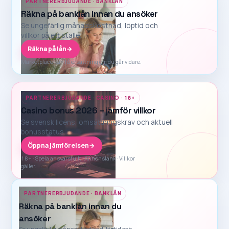
PARTNERERBJUDANDE · BANKLÅN
Räkna på banklån innan du ansöker
Se ungefärlig månadskostnad, löptid och
villkor på ett ställe.
Räkna på lån
→
Marketplace kan få ersättning om du går vidare.
PARTNERERBJUDANDE · CASINO · 18+
Casino bonus 2026 – jämför villkor
Se svensk licens, omsättningskrav och aktuell
bonusstatus.
Öppna jämförelsen
→
18+ · Spela ansvarsfullt · Annonslänk · Villkor
gäller.
PARTNERERBJUDANDE · BANKLÅN
Räkna på banklån innan du
ansöker