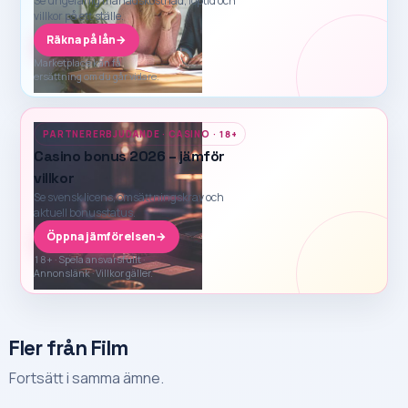
Se ungefärlig månadskostnad, löptid och
villkor på ett ställe.
Räkna på lån
→
Marketplace kan få
ersättning om du går vidare.
PARTNERERBJUDANDE · CASINO · 18+
Casino bonus 2026 – jämför
villkor
Se svensk licens, omsättningskrav och
aktuell bonusstatus.
Öppna jämförelsen
→
18+ · Spela ansvarsfullt ·
Annonslänk · Villkor gäller.
Fler från Film
Fortsätt i samma ämne.