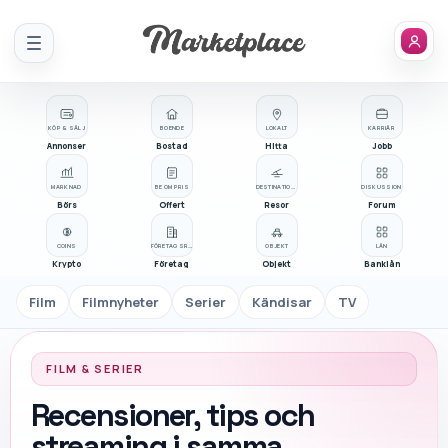
Meny
KÖP & SÄLJ
BOENDE
LOKALT
KARRIÄR
Annonser
Bostad
Hitta
Jobb
MARKNAD
BE OM PRIS
DESTINATIONER
DISKUSSION
Börs
Offert
Resor
Forum
COINS
FÖRETAGSREGISTER
OBJEKT
LÅN
Krypto
Företag
Objekt
Banklån
Film
Filmnyheter
Serier
Kändisar
TV
FILM & SERIER
Recensioner, tips och
streaming i samma