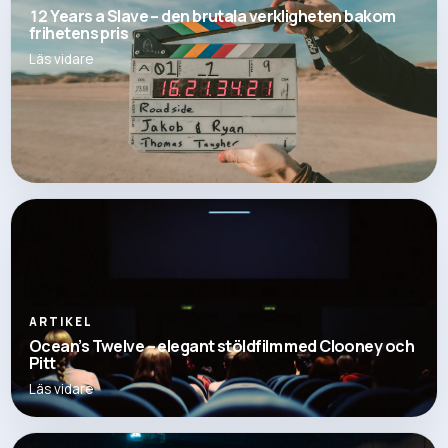
12 Years a Slave – den brutala verkligheten bakom
frihetens pris
Läs vidare
ARTIKEL
Ocean’s Twelve – elegant stöldfilm med Clooney och
Pitt
Läs vidare