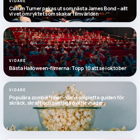
VIDARE
Callum Turner pekas ut som nästa James Bond – allt
vi vet om ryktet som skakar filmvärlden
VIDARE
Bästa Halloween-filmerna: Topp 10 att se i oktober
VIDARE
Populära zombiefilmer – den kompletta guiden för
skräck, skratt och svettiga överlevnader