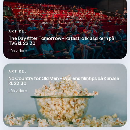
ARTIKEL
The Day After Tomorrow – katastrofklassikern på
TV6 kl. 22:30
Läs vidare
ARTIKEL
No Country for Old Men – kvällens filmtips på Kanal 5
kl. 22:30
Läs vidare