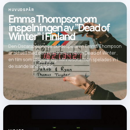
HUVUDSPÅR
Emma Thompson om
inspelningen av ”Dead of
Winter” i Finland
Den Oscarsbelönade skådespelaren Emma Thompson
är aktuell med den nya dramathrillern Dead of Winter ,
en film som utspelar sig i Minnesota men spelades in i
de isande landskapen...