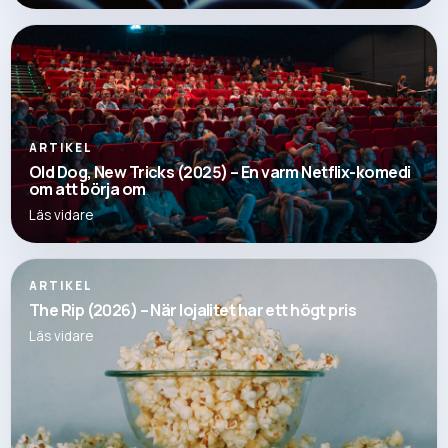
ARTIKEL
Old Dog, New Tricks (2025) – En varm Netflix-komedi
om att börja om
Läs vidare
ARTIKEL
The Rip (2026) – När lojalitet har ett högt pris
Läs vidare