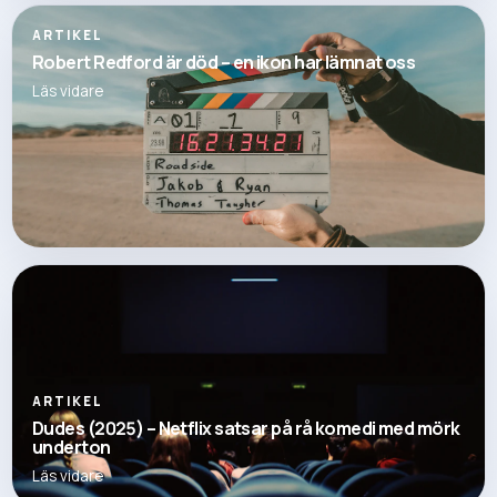
ARTIKEL
Robert Redford är död – en ikon har lämnat oss
Läs vidare
ARTIKEL
Dudes (2025) – Netflix satsar på rå komedi med mörk
underton
Läs vidare