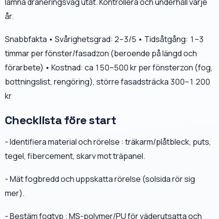
lämna dräneringsväg utåt. Kontrollera och underhåll varje
år.
Snabbfakta • Svårighetsgrad: 2–3/5 • Tidsåtgång: 1–3
timmar per fönster/fasadzon (beroende på längd och
förarbete) • Kostnad: ca 150–500 kr per fönsterzon (fog,
bottningslist, rengöring), större fasadsträcka 300–1 200
kr
Checklista före start
- Identifiera material och rörelse : träkarm/plåtbleck, puts,
tegel, fibercement, skarv mot träpanel.
- Mät fogbredd och uppskatta rörelse (solsida rör sig
mer).
- Bestäm fogtyp : MS-polymer/PU för väderutsatta och