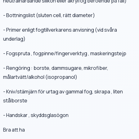
neutralhärdande silikon eller akrylfog beroende på fall)
- Bottningslist (sluten cell, rätt diameter)
- Primer enligt fogtillverkarens anvisning (vid svåra
underlag)
- Fogspruta , fogpinne/fingerverktyg , maskeringstejp
- Rengöring : borste, dammsugare, mikrofiber,
målartvätt/alkohol (isopropanol)
- Kniv/stämjärn för urtag av gammal fog, skrapa , liten
stålborste
- Handskar , skyddsglasögon
Bra att ha