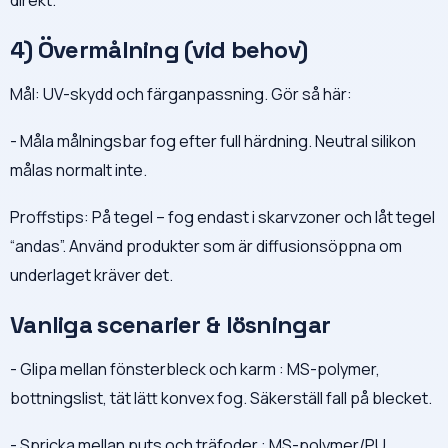
4) Övermålning (vid behov)
Mål: UV-skydd och färganpassning. Gör så här:
- Måla målningsbar fog efter full härdning. Neutral silikon
målas normalt inte.
Proffstips: På tegel – fog endast i skarvzoner och låt tegel
“andas”. Använd produkter som är diffusionsöppna om
underlaget kräver det.
Vanliga scenarier & lösningar
- Glipa mellan fönsterbleck och karm : MS-polymer,
bottningslist, tät lätt konvex fog. Säkerställ fall på blecket.
- Spricka mellan puts och träfoder : MS-polymer/PU,