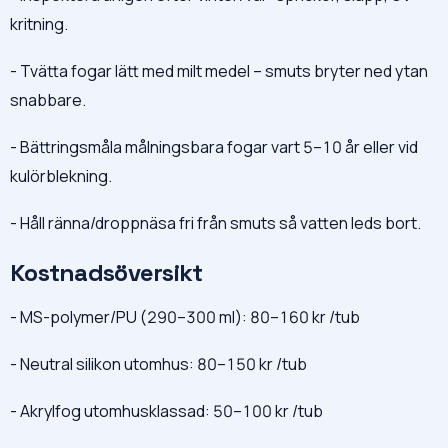
kritning.
- Tvätta fogar lätt med milt medel – smuts bryter ned ytan
snabbare.
- Bättringsmåla målningsbara fogar vart 5–10 år eller vid
kulörblekning.
- Håll ränna/droppnäsa fri från smuts så vatten leds bort.
Kostnadsöversikt
- MS-polymer/PU (290–300 ml): 80–160 kr /tub
- Neutral silikon utomhus: 80–150 kr /tub
- Akrylfog utomhusklassad: 50–100 kr /tub