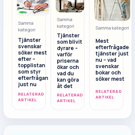
Samma
Samma
kategori
Samma kategori
kategori
Tjänster
Tjänster
Mest
som blivit
svenskar
efterfrågade
dyrare –
söker mest
tjänster just
varför
efter –
nu – vad
priserna
topplistan
svenskar
ökar och
som styr
bokar och
vad du
efterfrågan
söker mest
kan göra
just nu
åt det
RELATERAD
RELATERAD
RELATERAD
ARTIKEL
ARTIKEL
ARTIKEL