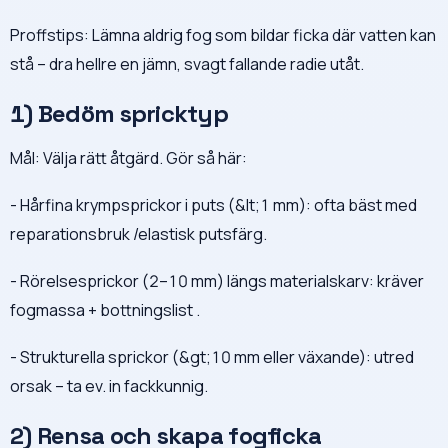
Proffstips: Lämna aldrig fog som bildar ficka där vatten kan
stå – dra hellre en jämn, svagt fallande radie utåt.
1) Bedöm spricktyp
Mål: Välja rätt åtgärd. Gör så här:
- Hårfina krympsprickor i puts (&lt;1 mm): ofta bäst med
reparationsbruk /elastisk putsfärg.
- Rörelsesprickor (2–10 mm) längs materialskarv: kräver
fogmassa + bottningslist .
- Strukturella sprickor (&gt;10 mm eller växande): utred
orsak – ta ev. in fackkunnig.
2) Rensa och skapa fogficka