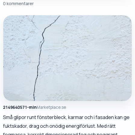
0 kommentarer
2149640571-min
Marketplace.se
Små glipor runt fönsterbleck, karmar och i fasaden kan ge
fuktskador, drag och onödig energiförlust. Med rätt
fogmassa, korrekt dimensionerad fog och noggrant