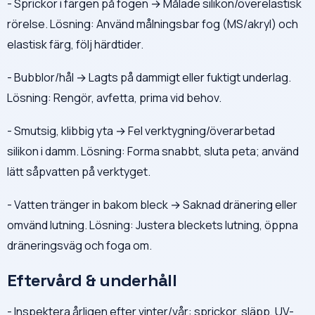
- Sprickor i färgen på fogen → Målade silikon/överelastisk
rörelse. Lösning: Använd målningsbar fog (MS/akryl) och
elastisk färg, följ härdtider.
- Bubblor/hål → Lagts på dammigt eller fuktigt underlag.
Lösning: Rengör, avfetta, prima vid behov.
- Smutsig, klibbig yta → Fel verktygning/överarbetad
silikon i damm. Lösning: Forma snabbt, sluta peta; använd
lätt såpvatten på verktyget.
- Vatten tränger in bakom bleck → Saknad dränering eller
omvänd lutning. Lösning: Justera bleckets lutning, öppna
dräneringsväg och foga om.
Eftervård & underhåll
- Inspektera årligen efter vinter/vår: sprickor, släpp, UV-