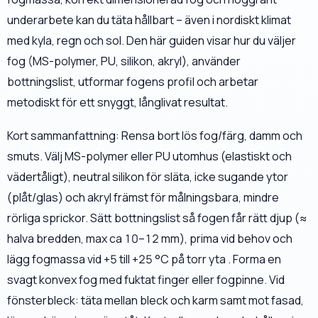
underarbete kan du täta hållbart – även i nordiskt klimat
med kyla, regn och sol. Den här guiden visar hur du väljer
fog (MS-polymer, PU, silikon, akryl), använder
bottningslist, utformar fogens profil och arbetar
metodiskt för ett snyggt, långlivat resultat.
Kort sammanfattning: Rensa bort lös fog/färg, damm och
smuts. Välj MS-polymer eller PU utomhus (elastiskt och
vädertåligt), neutral silikon för släta, icke sugande ytor
(plåt/glas) och akryl främst för målningsbara, mindre
rörliga sprickor. Sätt bottningslist så fogen får rätt djup (≈
halva bredden, max ca 10–12 mm), prima vid behov och
lägg fogmassa vid +5 till +25 °C på torr yta . Forma en
svagt konvex fog med fuktat finger eller fogpinne. Vid
fönsterbleck: täta mellan bleck och karm samt mot fasad,