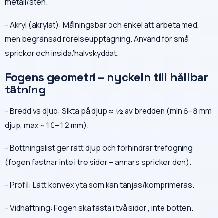
metall/sten.
- Akryl (akrylat): Målningsbar och enkel att arbeta med,
men begränsad rörelseupptagning. Använd för små
sprickor och insida/halvskyddat.
Fogens geometri – nyckeln till hållbar
tätning
- Bredd vs djup: Sikta på djup ≈ ½ av bredden (min 6–8 mm
djup, max ~10–12 mm).
- Bottningslist ger rätt djup och förhindrar trefogning
(fogen fastnar inte i tre sidor – annars spricker den).
- Profil: Lätt konvex yta som kan tänjas/komprimeras.
- Vidhäftning: Fogen ska fästa i två sidor , inte botten.