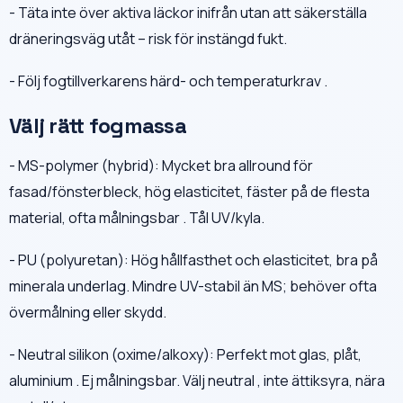
- Täta inte över aktiva läckor inifrån utan att säkerställa
dräneringsväg utåt – risk för instängd fukt.
- Följ fogtillverkarens härd- och temperaturkrav .
Välj rätt fogmassa
- MS-polymer (hybrid): Mycket bra allround för
fasad/fönsterbleck, hög elasticitet, fäster på de flesta
material, ofta målningsbar . Tål UV/kyla.
- PU (polyuretan): Hög hållfasthet och elasticitet, bra på
minerala underlag. Mindre UV-stabil än MS; behöver ofta
övermålning eller skydd.
- Neutral silikon (oxime/alkoxy): Perfekt mot glas, plåt,
aluminium . Ej målningsbar. Välj neutral , inte ättiksyra, nära