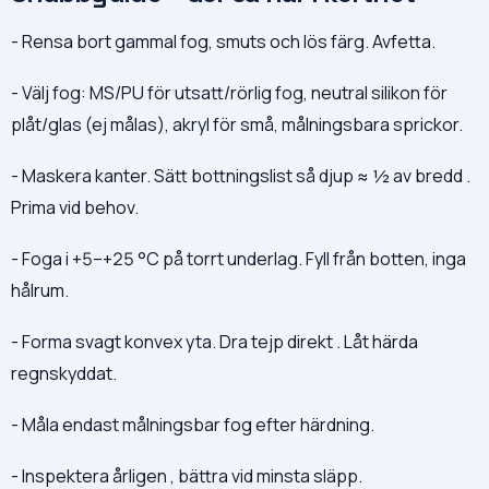
- Rensa bort gammal fog, smuts och lös färg. Avfetta.
- Välj fog: MS/PU för utsatt/rörlig fog, neutral silikon för
plåt/glas (ej målas), akryl för små, målningsbara sprickor.
- Maskera kanter. Sätt bottningslist så djup ≈ ½ av bredd .
Prima vid behov.
- Foga i +5–+25 °C på torrt underlag. Fyll från botten, inga
hålrum.
- Forma svagt konvex yta. Dra tejp direkt . Låt härda
regnskyddat.
- Måla endast målningsbar fog efter härdning.
- Inspektera årligen , bättra vid minsta släpp.