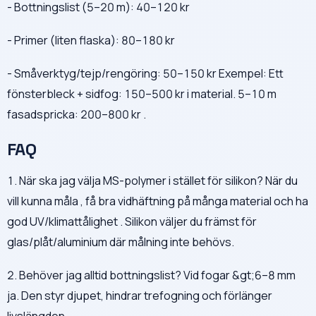
- Bottningslist (5–20 m): 40–120 kr
- Primer (liten flaska): 80–180 kr
- Småverktyg/tejp/rengöring: 50–150 kr Exempel: Ett
fönsterbleck + sidfog: 150–500 kr i material. 5–10 m
fasadspricka: 200–800 kr .
FAQ
1. När ska jag välja MS-polymer i stället för silikon? När du
vill kunna måla , få bra vidhäftning på många material och ha
god UV/klimattålighet . Silikon väljer du främst för
glas/plåt/aluminium där målning inte behövs.
2. Behöver jag alltid bottningslist? Vid fogar &gt;6–8 mm
ja. Den styr djupet, hindrar trefogning och förlänger
livslängden.