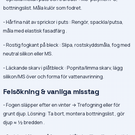
bottningslist. Måla kulör som fodret.
- Hårfina nät av sprickor i puts : Rengör, spackla/putsa,
måla med elastisk fasadfärg .
- Rostig fogkant på bleck : Slipa, rostskyddsmåla, fog med
neutral silikon eller MS.
- Läckande skarv i plåtbleck : Popnita/limma skarv, lägg
silikon/MS över och forma för vattenavrinning.
Felsökning & vanliga misstag
- Fogen släpper efter en vinter → Trefogning eller för
grunt djup. Lösning: Ta bort, montera bottningslist , gör
djup ≈ ½ bredden .