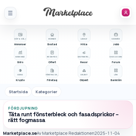
Meny
KÖP & SÄLJ
BOENDE
LOKALT
KARRIÄR
Annonser
Bostad
Hitta
Jobb
MARKNAD
BE OM PRIS
DESTINATIONER
DISKUSSION
Börs
Offert
Resor
Forum
COINS
FÖRETAGSREGISTER
OBJEKT
LÅN
Krypto
Företag
Objekt
Banklån
Startsida
Kategorier
FÖRDJUPNING
Täta runt fönsterbleck och fasadsprickor –
rätt fogmassa
Marketplace.se
Av
Marketplace Redaktionen
2025-11-04