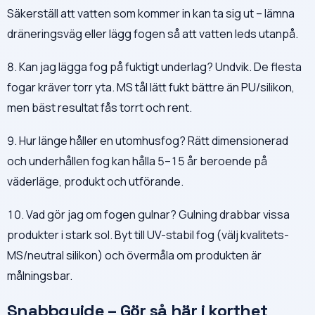
Säkerställ att vatten som kommer in kan ta sig ut – lämna
dräneringsväg eller lägg fogen så att vatten leds utanpå.
8. Kan jag lägga fog på fuktigt underlag? Undvik. De flesta
fogar kräver torr yta. MS tål lätt fukt bättre än PU/silikon,
men bäst resultat fås torrt och rent.
9. Hur länge håller en utomhusfog? Rätt dimensionerad
och underhållen fog kan hålla 5–15 år beroende på
väderläge, produkt och utförande.
10. Vad gör jag om fogen gulnar? Gulning drabbar vissa
produkter i stark sol. Byt till UV-stabil fog (välj kvalitets-
MS/neutral silikon) och övermåla om produkten är
målningsbar.
Snabbguide – Gör så här i korthet