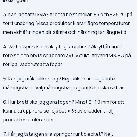
3. Kan jag täta i kyla? Arbeta helst mellan +5 och +25 °C på
torrt underlag. Vissa produkter klarar lägre temperaturer,
men vidhäftningen blir sämre och härdning tar längre tid.
4. Varför sprack min akrylfog utomhus? Akryl tål mindre
rörelse och bryts snabbare av UV/fukt. Använd MS/PU på
rörliga, väderutsatta fogar.
5. Kan jag måla silikonfog? Nej, silikon är i regel inte
målningsbart . Välj målningsbar fog om kulör ska sättas.
6. Hur brett ska jag göra fogen? Minst 6–10 mm för att
kunna ta upp rörelse; djupet ≈ ½ av bredden . Följ
produktens toleranser.
7. Får jag täta igen alla springor runt blecket? Nej.