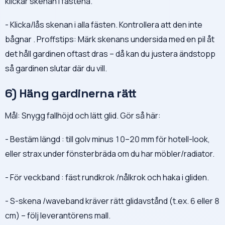
klickar skenan i fästena.
- Klicka/lås skenan i alla fästen. Kontrollera att den inte
bågnar . Proffstips: Märk skenans undersida med en pil åt
det håll gardinen oftast dras – då kan du justera ändstopp
så gardinen slutar där du vill.
6) Häng gardinerna rätt
Mål: Snygg fallhöjd och lätt glid. Gör så här:
- Bestäm längd : till golv minus 10–20 mm för hotell-look,
eller strax under fönsterbräda om du har möbler/radiator.
- För veckband : fäst rundkrok /nålkrok och haka i gliden.
- S-skena /waveband kräver rätt glidavstånd (t.ex. 6 eller 8
cm) – följ leverantörens mall.