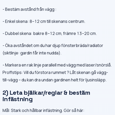
- Bestäm avstånd från vägg :
- Enkel skena: 8–12 cm till skenans centrum.
- Dubbel skena: bakre 8–12 cm, främre 13–20 cm.
- Öka avståndet om du har djup fönsterbräda/radiator
(siktlinje: gardin får inte nudda).
- Markera en rak linje parallell med vägg med laser/snörslå.
Proffstips: Vill du förstora rummet ? Låt skenan gå vägg-
till-vägg – du kan dra undan gardinen helt för ljusinsläpp.
2) Leta bjälkar/reglar & bestäm
infästning
Mål: Stark och hållbar infästning. Gör så här: