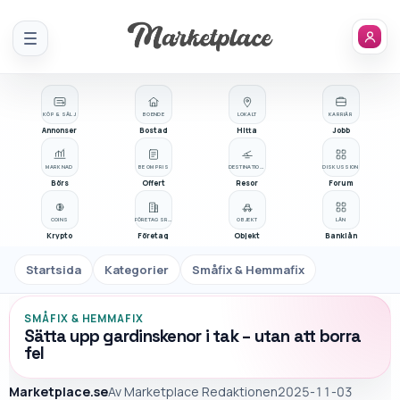
Meny
KÖP & SÄLJ
BOENDE
LOKALT
KARRIÄR
Annonser
Bostad
Hitta
Jobb
MARKNAD
BE OM PRIS
DESTINATIONER
DISKUSSION
Börs
Offert
Resor
Forum
COINS
FÖRETAGSREGISTER
OBJEKT
LÅN
Krypto
Företag
Objekt
Banklån
Startsida
Kategorier
Småfix & Hemmafix
SMÅFIX & HEMMAFIX
Sätta upp gardinskenor i tak – utan att borra
fel
Marketplace.se
Av
Marketplace Redaktionen
2025-11-03