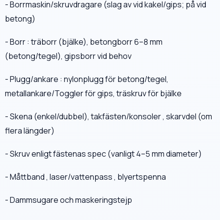
- Borrmaskin/skruvdragare (slag av vid kakel/gips; på vid
betong)
- Borr : träborr (bjälke), betongborr 6–8 mm
(betong/tegel), gipsborr vid behov
- Plugg/ankare : nylonplugg för betong/tegel,
metallankare/Toggler för gips, träskruv för bjälke
- Skena (enkel/dubbel), takfästen/konsoler , skarvdel (om
flera längder)
- Skruv enligt fästenas spec (vanligt 4–5 mm diameter)
- Måttband , laser/vattenpass , blyertspenna
- Dammsugare och maskeringstejp