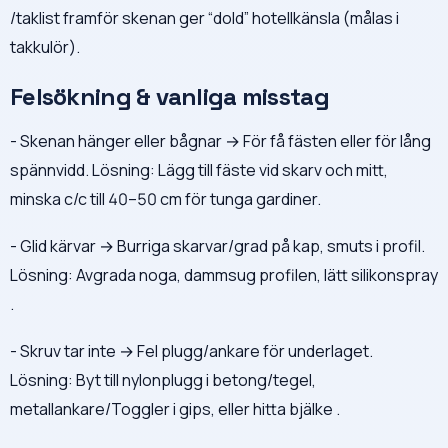
/taklist framför skenan ger “dold” hotellkänsla (målas i
takkulör).
Felsökning & vanliga misstag
- Skenan hänger eller bågnar → För få fästen eller för lång
spännvidd. Lösning: Lägg till fäste vid skarv och mitt,
minska c/c till 40–50 cm för tunga gardiner.
- Glid kärvar → Burriga skarvar/grad på kap, smuts i profil.
Lösning: Avgrada noga, dammsug profilen, lätt silikonspray
.
- Skruv tar inte → Fel plugg/ankare för underlaget.
Lösning: Byt till nylonplugg i betong/tegel,
metallankare/Toggler i gips, eller hitta bjälke .