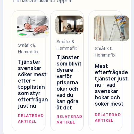
Tre nästa artiklar att öppna.
Småfix &
Småfix &
Hemmafix
Småfix &
Hemmafix
Hemmafix
Tjänster
Tjänster
som blivit
Mest
svenskar
dyrare –
efterfrågade
söker mest
varför
tjänster just
efter –
priserna
nu – vad
topplistan
ökar och
svenskar
som styr
vad du
bokar och
efterfrågan
kan göra
söker mest
just nu
åt det
RELATERAD
RELATERAD
RELATERAD
ARTIKEL
ARTIKEL
ARTIKEL