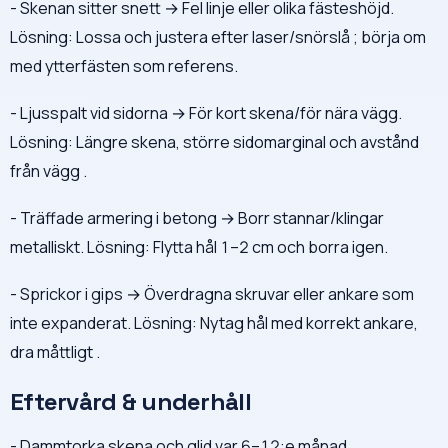
- Skenan sitter snett → Fel linje eller olika fästeshöjd.
Lösning: Lossa och justera efter laser/snörslå ; börja om
med ytterfästen som referens.
- Ljusspalt vid sidorna → För kort skena/för nära vägg.
Lösning: Längre skena, större sidomarginal och avstånd
från vägg .
- Träffade armering i betong → Borr stannar/klingar
metalliskt. Lösning: Flytta hål 1–2 cm och borra igen.
- Sprickor i gips → Överdragna skruvar eller ankare som
inte expanderat. Lösning: Nytag hål med korrekt ankare,
dra måttligt .
Eftervård & underhåll
- Dammtorka skena och glid var 6–12:e månad .