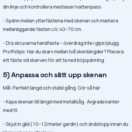
din linje och kontrollera med laser/vattenpass.
- Spänn mellan ytterfästena med skenan och markera
mellanliggande fästen c/c 40–70 cm.
- Dra skruvarna handfasta – överdrag inte i gips/plugg.
Proffstips: Har du skarv mellan två skenlängder? Placera
ett fäste vid skarven för att ta ned böjspänning.
5) Anpassa och sätt upp skenan
Mål: Perfekt längd och stabil gång. Gör så här:
- Kapa skenan till längd med metallsåg . Avgrada kanter
med fil.
- Skjut in glid (10–12/meter gardin) och ändstopp innan du