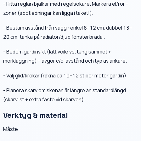
- Hitta reglar/bjälkar med regelsökare. Markera el/rör -
zoner (spotledningar kan ligga i taket!).
- Bestäm avstånd från vägg : enkel 8–12 cm, dubbel 13–
20 cm; tänka på radiator/djup fönsterbräda .
- Bedöm gardinvikt (lätt voile vs. tung sammet +
mörkläggning) – avgör c/c-avstånd och typ av ankare.
- Välj glid/krokar (räkna ca 10–12 st per meter gardin).
- Planera skarv om skenan är längre än standardlängd
(skarvlist + extra fäste vid skarven).
Verktyg & material
Måste