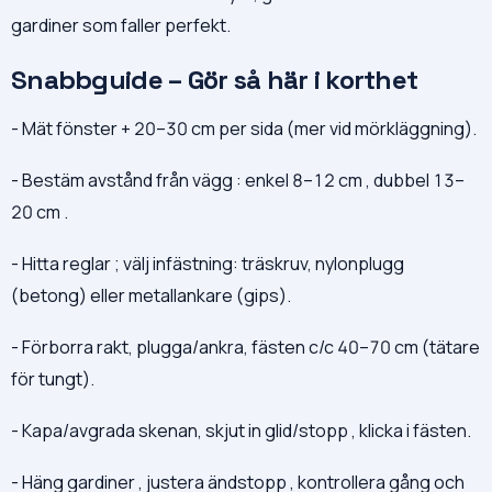
gardiner som faller perfekt.
Snabbguide – Gör så här i korthet
- Mät fönster + 20–30 cm per sida (mer vid mörkläggning).
- Bestäm avstånd från vägg : enkel 8–12 cm , dubbel 13–
20 cm .
- Hitta reglar ; välj infästning: träskruv, nylonplugg
(betong) eller metallankare (gips).
- Förborra rakt, plugga/ankra, fästen c/c 40–70 cm (tätare
för tungt).
- Kapa/avgrada skenan, skjut in glid/stopp , klicka i fästen.
- Häng gardiner , justera ändstopp , kontrollera gång och