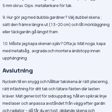
5 mm skruv. Gips: metallankare för tak.
9. Hur gör jag med dubbla gardiner? Välj dubbel skena ;
sätt den främre längre ut (13–20 cm) och låt mörkläggning
eller täckgardin gå längst fram.
10. Måste jag kapa skenan själv? Ofta ja. Mät noga, kapa
med metallsåg , avgrada och montera ändstopp innan
upphängning.
Avslutning
Nyckeln till en snygg och hållbar takskena är rätt placering ,
rätt infästning för ditt tak och tätare fästen där lasten
kräver. Mät generöst för sidouppdrag, håll en spikrak linje
med laser och anpassa avståndet från vägg efter gardin
och radiator – då får du en tyst, glidande skena och