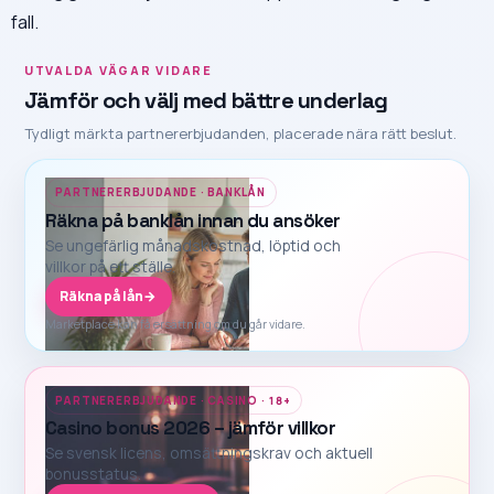
fall.
UTVALDA VÄGAR VIDARE
Jämför och välj med bättre underlag
Tydligt märkta partnererbjudanden, placerade nära rätt beslut.
PARTNERERBJUDANDE · BANKLÅN
Räkna på banklån innan du ansöker
Se ungefärlig månadskostnad, löptid och
villkor på ett ställe.
Räkna på lån
→
Marketplace kan få ersättning om du går vidare.
PARTNERERBJUDANDE · CASINO · 18+
Casino bonus 2026 – jämför villkor
Se svensk licens, omsättningskrav och aktuell
bonusstatus.