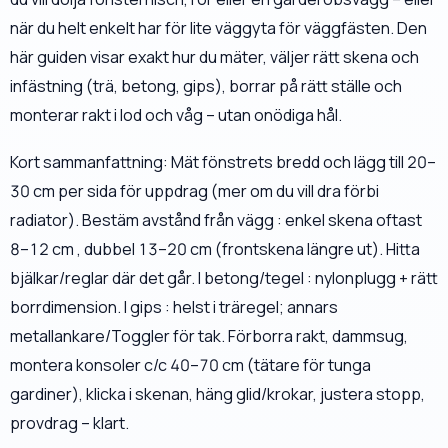
när du helt enkelt har för lite väggyta för väggfästen. Den
här guiden visar exakt hur du mäter, väljer rätt skena och
infästning (trä, betong, gips), borrar på rätt ställe och
monterar rakt i lod och våg – utan onödiga hål.
Kort sammanfattning: Mät fönstrets bredd och lägg till 20–
30 cm per sida för uppdrag (mer om du vill dra förbi
radiator). Bestäm avstånd från vägg : enkel skena oftast
8–12 cm , dubbel 13–20 cm (frontskena längre ut). Hitta
bjälkar/reglar där det går. I betong/tegel : nylonplugg + rätt
borrdimension. I gips : helst i träregel; annars
metallankare/Toggler för tak. Förborra rakt, dammsug,
montera konsoler c/c 40–70 cm (tätare för tunga
gardiner), klicka i skenan, häng glid/krokar, justera stopp,
provdrag – klart.