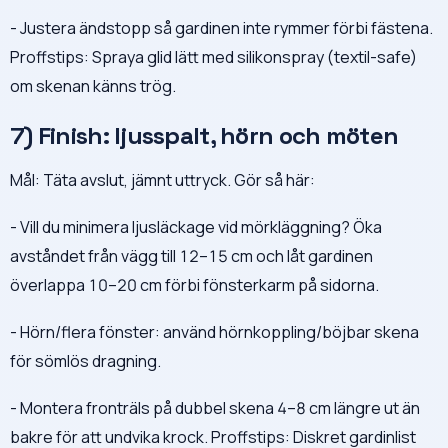
- Justera ändstopp så gardinen inte rymmer förbi fästena.
Proffstips: Spraya glid lätt med silikonspray (textil-safe)
om skenan känns trög.
7) Finish: ljusspalt, hörn och möten
Mål: Täta avslut, jämnt uttryck. Gör så här:
- Vill du minimera ljusläckage vid mörkläggning? Öka
avståndet från vägg till 12–15 cm och låt gardinen
överlappa 10–20 cm förbi fönsterkarm på sidorna.
- Hörn/flera fönster: använd hörnkoppling/böjbar skena
för sömlös dragning.
- Montera fronträls på dubbel skena 4–8 cm längre ut än
bakre för att undvika krock. Proffstips: Diskret gardinlist