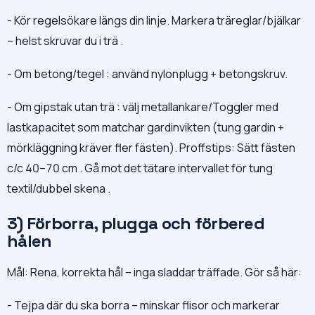
- Kör regelsökare längs din linje. Markera träreglar/bjälkar
– helst skruvar du i trä .
- Om betong/tegel : använd nylonplugg + betongskruv.
- Om gipstak utan trä : välj metallankare/Toggler med
lastkapacitet som matchar gardinvikten (tung gardin +
mörkläggning kräver fler fästen). Proffstips: Sätt fästen
c/c 40–70 cm . Gå mot det tätare intervallet för tung
textil/dubbel skena .
3) Förborra, plugga och förbered
hålen
Mål: Rena, korrekta hål – inga sladdar träffade. Gör så här:
- Tejpa där du ska borra – minskar flisor och markerar