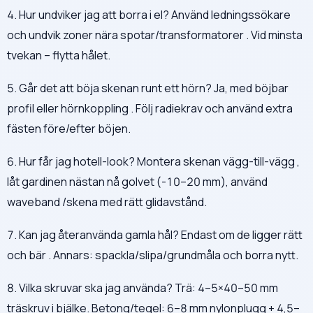
4. Hur undviker jag att borra i el? Använd ledningssökare
och undvik zoner nära spotar/transformatorer . Vid minsta
tvekan – flytta hålet.
5. Går det att böja skenan runt ett hörn? Ja, med böjbar
profil eller hörnkoppling . Följ radiekrav och använd extra
fästen före/efter böjen.
6. Hur får jag hotell-look? Montera skenan vägg-till-vägg ,
låt gardinen nästan nå golvet (-10–20 mm), använd
waveband /skena med rätt glidavstånd.
7. Kan jag återanvända gamla hål? Endast om de ligger rätt
och bär . Annars: spackla/slipa/grundmåla och borra nytt.
8. Vilka skruvar ska jag använda? Trä: 4–5×40–50 mm
träskruv i bjälke. Betong/tegel: 6–8 mm nylonplugg + 4,5–