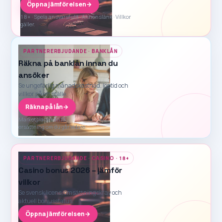
Öppna jämförelsen
→
18+ · Spela ansvarsfullt · Annonslänk · Villkor
gäller.
PARTNERERBJUDANDE · BANKLÅN
Räkna på banklån innan du
ansöker
Se ungefärlig månadskostnad, löptid och
villkor på ett ställe.
Räkna på lån
→
Marketplace kan få
ersättning om du går vidare.
PARTNERERBJUDANDE · CASINO · 18+
Casino bonus 2026 – jämför
villkor
Se svensk licens, omsättningskrav och
aktuell bonusstatus.
Öppna jämförelsen
→