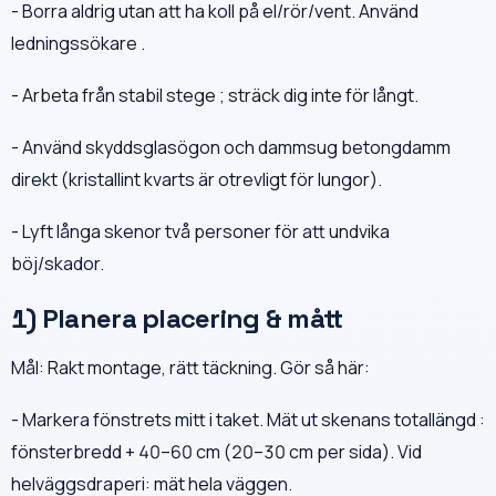
- Borra aldrig utan att ha koll på el/rör/vent. Använd
ledningssökare .
- Arbeta från stabil stege ; sträck dig inte för långt.
- Använd skyddsglasögon och dammsug betongdamm
direkt (kristallint kvarts är otrevligt för lungor).
- Lyft långa skenor två personer för att undvika
böj/skador.
1) Planera placering & mått
Mål: Rakt montage, rätt täckning. Gör så här:
- Markera fönstrets mitt i taket. Mät ut skenans totallängd :
fönsterbredd + 40–60 cm (20–30 cm per sida). Vid
helväggsdraperi: mät hela väggen.