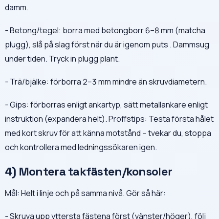
damm.
- Betong/tegel: borra med betongborr 6–8 mm (matcha
plugg), slå på slag först när du är igenom puts . Dammsug
under tiden. Tryck in plugg plant.
- Trä/bjälke: förborra 2–3 mm mindre än skruvdiametern.
- Gips: förborras enligt ankartyp, sätt metallankare enligt
instruktion (expandera helt). Proffstips: Testa första hålet
med kort skruv för att känna motstånd – tvekar du, stoppa
och kontrollera med ledningssökaren igen.
4) Montera takfästen/konsoler
Mål: Helt i linje och på samma nivå. Gör så här:
- Skruva upp yttersta fästena först (vänster/höger), följ