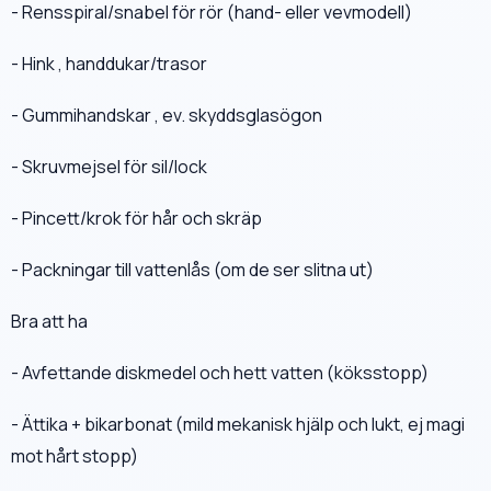
- Rensspiral/snabel för rör (hand- eller vevmodell)
- Hink , handdukar/trasor
- Gummihandskar , ev. skyddsglasögon
- Skruvmejsel för sil/lock
- Pincett/krok för hår och skräp
- Packningar till vattenlås (om de ser slitna ut)
Bra att ha
- Avfettande diskmedel och hett vatten (köksstopp)
- Ättika + bikarbonat (mild mekanisk hjälp och lukt, ej magi
mot hårt stopp)