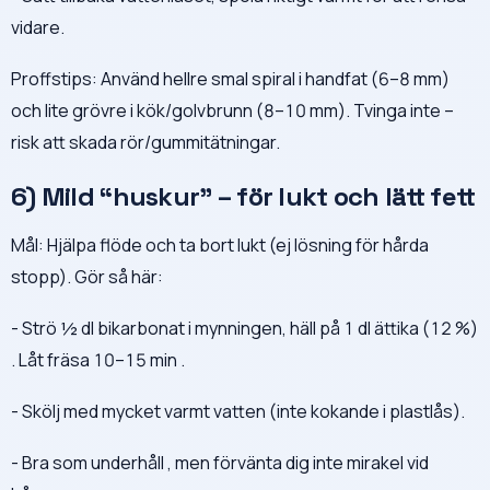
vidare.
Proffstips: Använd hellre smal spiral i handfat (6–8 mm)
och lite grövre i kök/golvbrunn (8–10 mm). Tvinga inte –
risk att skada rör/gummitätningar.
6) Mild “huskur” – för lukt och lätt fett
Mål: Hjälpa flöde och ta bort lukt (ej lösning för hårda
stopp). Gör så här:
- Strö ½ dl bikarbonat i mynningen, häll på 1 dl ättika (12 %)
. Låt fräsa 10–15 min .
- Skölj med mycket varmt vatten (inte kokande i plastlås).
- Bra som underhåll , men förvänta dig inte mirakel vid