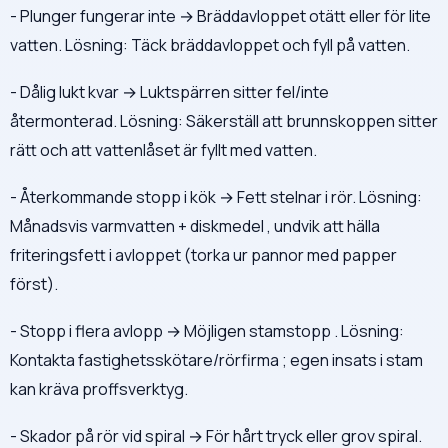
- Plunger fungerar inte → Bräddavloppet otätt eller för lite
vatten. Lösning: Täck bräddavloppet och fyll på vatten.
- Dålig lukt kvar → Luktspärren sitter fel/inte
återmonterad. Lösning: Säkerställ att brunnskoppen sitter
rätt och att vattenlåset är fyllt med vatten.
- Återkommande stopp i kök → Fett stelnar i rör. Lösning:
Månadsvis varmvatten + diskmedel , undvik att hälla
friteringsfett i avloppet (torka ur pannor med papper
först).
- Stopp i flera avlopp → Möjligen stamstopp . Lösning:
Kontakta fastighetsskötare/rörfirma ; egen insats i stam
kan kräva proffsverktyg.
- Skador på rör vid spiral → För hårt tryck eller grov spiral.