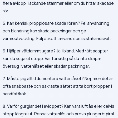
flera avlopp , läckande stammar eller om du hittar skadade
rör .
5. Kan kemisk propplösare skada rören? Fel användning
och blandning kan skada packningar och ge
värmeutveckling. Följ etikett, använd som sistahandsval .
6. Hjälper våtdammsugare? Ja, ibland. Med rätt adapter
kan du suga ut stopp. Var försiktig så du inte skapar
översug i vattenlåset eller skadar packningar.
7. Måste jag alltid demontera vattenlåset? Nej, men det är
ofta snabbaste och säkraste sättet att ta bort proppen i
handfat/kök.
8. Varför gurglar det i avloppet? Kan vara luftlås eller delvis
stopp längre ut. Rensa vattenlås och prova plunger/spiral