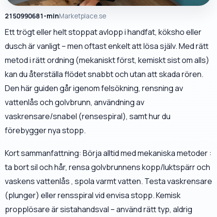
2150990681-min
Marketplace.se
Ett trögt eller helt stoppat avlopp i handfat, köksho eller
dusch är vanligt – men oftast enkelt att lösa själv. Med rätt
metod i rätt ordning (mekaniskt först, kemiskt sist om alls)
kan du återställa flödet snabbt och utan att skada rören.
Den här guiden går igenom felsökning, rensning av
vattenlås och golvbrunn, användning av
vaskrensare/snabel (rensespiral), samt hur du
förebygger nya stopp.
Kort sammanfattning: Börja alltid med mekaniska metoder :
ta bort sil och hår, rensa golvbrunnens kopp/luktspärr och
vaskens vattenlås , spola varmt vatten. Testa vaskrensare
(plunger) eller rensspiral vid envisa stopp. Kemisk
propplösare är sistahandsval – använd rätt typ, aldrig