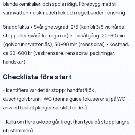
blanda kemikalier, och spola rikligt. Förebygg med sil,
varmvatten + diskmedel i kök och regelbunden rensning.
Snabbfakta • Svårighetsgrad: 2/5 (kan bli 3/5 vid hårda
stopp eller svåråtkomliga rör) • Tidsåtgång: 20–60 min
(golvbrunn/vattenlås), 30–90 min (rensspiral) • Kostnad:
ca 50–600 kr (vaskrensare, rensspiral, packningar,
handskar)
Checklista före start
- Identifiera var det är stopp: handfat/kök ,
dusch/golvbrunn , WC (denna guide fokuserar ej på WC –
använd toalettplunger särskilt för det).
- Kolla om flera avlopp går trögt (kan tyda på stopp längre
ut i stammen).