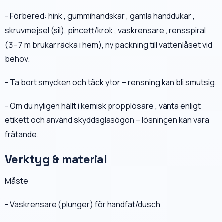
- Förbered: hink , gummihandskar , gamla handdukar ,
skruvmejsel (sil), pincett/krok , vaskrensare , rensspiral
(3–7 m brukar räcka i hem), ny packning till vattenlåset vid
behov.
- Ta bort smycken och täck ytor – rensning kan bli smutsig.
- Om du nyligen hällt i kemisk propplösare , vänta enligt
etikett och använd skyddsglasögon – lösningen kan vara
frätande.
Verktyg & material
Måste
- Vaskrensare (plunger) för handfat/dusch