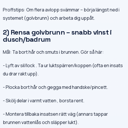
Proffstips: Om flera avlopp svämmar – börja längst ned i
systemet (golvbrunn) och arbeta dig uppåt.
2) Rensa golvbrunn – snabb vinst i
dusch/badrum
Mål: Ta bort hår och smuts i brunnen. Gör så här:
- Lyft av sil/lock . Ta ur luktspärren/koppen (ofta en insats
du drar rakt upp).
- Plocka bort hår och gegga med handske/pincett.
- Skölj delar i varmt vatten , borsta rent.
- Montera tillbaka insatsen rätt väg (annars tappar
brunnen vattenlås och släpper lukt).