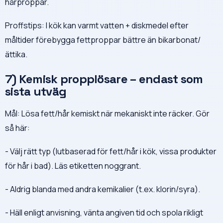
hårproppar.
Proffstips: I kök kan varmt vatten + diskmedel efter
måltider förebygga fettproppar bättre än bikarbonat/
ättika.
7) Kemisk propplösare – endast som
sista utväg
Mål: Lösa fett/hår kemiskt när mekaniskt inte räcker. Gör
så här:
- Välj rätt typ (lutbaserad för fett/hår i kök, vissa produkter
för hår i bad). Läs etiketten noggrant.
- Aldrig blanda med andra kemikalier (t.ex. klorin/syra).
- Häll enligt anvisning, vänta angiven tid och spola rikligt