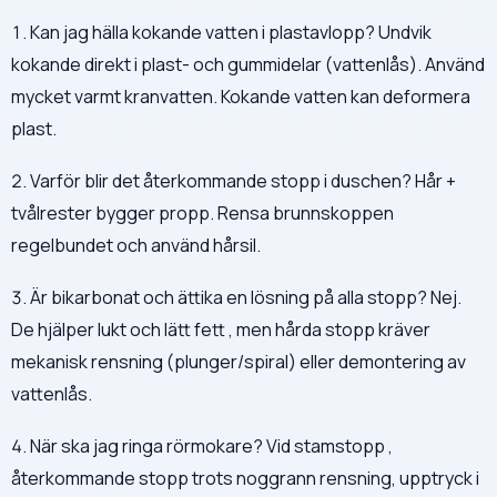
1. Kan jag hälla kokande vatten i plastavlopp? Undvik
kokande direkt i plast- och gummidelar (vattenlås). Använd
mycket varmt kranvatten. Kokande vatten kan deformera
plast.
2. Varför blir det återkommande stopp i duschen? Hår +
tvålrester bygger propp. Rensa brunnskoppen
regelbundet och använd hårsil.
3. Är bikarbonat och ättika en lösning på alla stopp? Nej.
De hjälper lukt och lätt fett , men hårda stopp kräver
mekanisk rensning (plunger/spiral) eller demontering av
vattenlås.
4. När ska jag ringa rörmokare? Vid stamstopp ,
återkommande stopp trots noggrann rensning, upptryck i