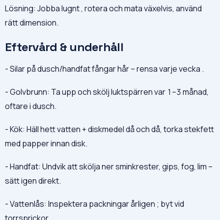
Lösning: Jobba lugnt , rotera och mata växelvis, använd
rätt dimension.
Eftervård & underhåll
- Silar på dusch/handfat fångar hår – rensa varje vecka .
- Golvbrunn: Ta upp och skölj luktspärren var 1–3 månad,
oftare i dusch.
- Kök: Häll hett vatten + diskmedel då och då, torka stekfett
med papper innan disk.
- Handfat: Undvik att skölja ner sminkrester, gips, fog, lim –
sätt igen direkt.
- Vattenlås: Inspektera packningar årligen ; byt vid
torrsprickor.