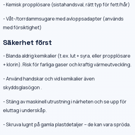
- Kemisk propplösare (sistahandsval, rätt typ för fett/hår)
- Våt-/torrdammsugare med avloppsadapter (används
med försiktighet)
Säkerhet först
- Blanda aldrig kemikalier (t.ex. lut + syra, eller propplösare
+ klorin). Risk för farliga gaser och kraftig värmeutveckling.
- Använd handskar och vid kemikalier även
skyddsglasögon .
- Stäng av maskinell utrustning i närheten och se upp för
eluttag i underskåp.
- Skruva lugnt på gamla plastdetaljer – de kan vara spröda.