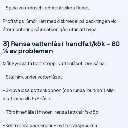
- Spola varm dusch och kontrollera flödet.
Proffstips: Smörj lätt med diskmedel på packningen vid
återmontering så insatsen går i utan att nypa.
3) Rensa vattenlås i handfat/kök – 80
% av problemen
Mål: Fysiskt ta bort stopp i vattenlåset. Gör så här:
- Ställ hink under vattenlåset.
- Skruva loss bottenkoppen (den runda “burken”) eller
muttrarna till U-/S-låset.
- Töm innehållet i hinken, rensa fett/hår/skröp .
- Kontrollera packningar – byt torra/spruckna.