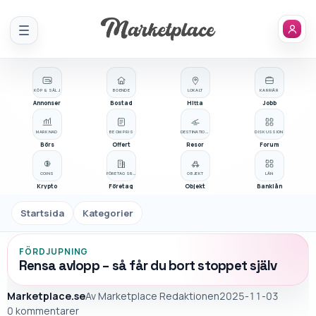
Meny
KÖP & SÄLJ
BOENDE
LOKALT
KARRIÄR
Annonser
Bostad
Hitta
Jobb
MARKNAD
BE OM PRIS
DESTINATIONER
DISKUSSION
Börs
Offert
Resor
Forum
COINS
FÖRETAGSREGISTER
OBJEKT
LÅN
Krypto
Företag
Objekt
Banklån
Startsida
Kategorier
FÖRDJUPNING
Rensa avlopp – så får du bort stoppet själv
Marketplace.se
Av
Marketplace Redaktionen
2025-11-03
0 kommentarer