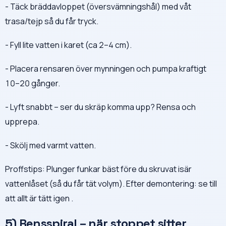
- Täck bräddavloppet (översvämningshål) med våt
trasa/tejp så du får tryck.
- Fyll lite vatten i karet (ca 2–4 cm).
- Placera rensaren över mynningen och pumpa kraftigt
10–20 gånger.
- Lyft snabbt – ser du skräp komma upp? Rensa och
upprepa.
- Skölj med varmt vatten.
Proffstips: Plunger funkar bäst före du skruvat isär
vattenlåset (så du får tät volym). Efter demontering: se till
att allt är tätt igen .
5) Rensspiral – när stoppet sitter