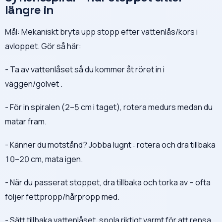
längre in
Mål: Mekaniskt bryta upp stopp efter vattenlås/kors i
avloppet. Gör så här:
- Ta av vattenlåset så du kommer åt röret in i
väggen/golvet .
- För in spiralen (2–5 cm i taget), rotera medurs medan du
matar fram.
- Känner du motstånd? Jobba lugnt : rotera och dra tillbaka
10–20 cm, mata igen.
- När du passerat stoppet, dra tillbaka och torka av – ofta
följer fettpropp/hårpropp med.
- Sätt tillbaka vattenlåset, spola riktigt varmt för att rensa