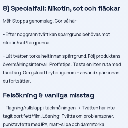
8) Specialfall: Nikotin, sot och fläckar
Mål: Stoppa genomslag. Gör så här:
- Efter noggrann tvätt kan spärrgrund behövas mot
nikotin/sot/färgpenna.
- Låt tvätten torka helt innan spärrgrund. Följ produktens
övermålningsintervall. Proffstips: Testa en liten ruta med
täckfärg. Om gulnad bryter igenom – använd spärr innan
du fortsätter.
Felsökning & vanliga misstag
- Flagning/rullsläpp i täckmålningen → Tvätten har inte
tagit bort fett/film. Lösning: Tvätta om problemzoner,
punktavfetta med IPA, matt-slipa och dammtorka.