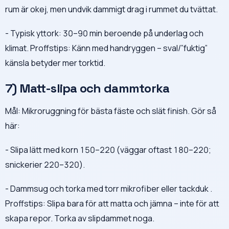
rum är okej, men undvik dammigt drag i rummet du tvättat.
- Typisk yttork: 30–90 min beroende på underlag och
klimat. Proffstips: Känn med handryggen – sval/”fuktig”
känsla betyder mer torktid.
7) Matt-slipa och dammtorka
Mål: Mikroruggning för bästa fäste och slät finish. Gör så
här:
- Slipa lätt med korn 150–220 (väggar oftast 180–220;
snickerier 220–320).
- Dammsug och torka med torr mikrofiber eller tackduk .
Proffstips: Slipa bara för att matta och jämna – inte för att
skapa repor. Torka av slipdammet noga.