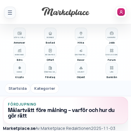
Meny
KÖP & SÄLJ
BOENDE
LOKALT
KARRIÄR
Annonser
Bostad
Hitta
Jobb
MARKNAD
BE OM PRIS
DESTINATIONER
DISKUSSION
Börs
Offert
Resor
Forum
COINS
FÖRETAGSREGISTER
OBJEKT
LÅN
Krypto
Företag
Objekt
Banklån
Startsida
Kategorier
FÖRDJUPNING
Målartvätt före målning – varför och hur du
gör rätt
Marketplace.se
Av
Marketplace Redaktionen
2025-11-03