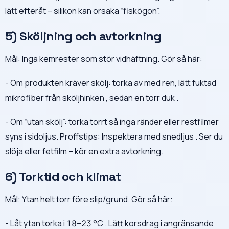
lätt efteråt – silikon kan orsaka “fiskögon”.
5) Sköljning och avtorkning
Mål: Inga kemrester som stör vidhäftning. Gör så här:
- Om produkten kräver skölj: torka av med ren, lätt fuktad
mikrofiber från sköljhinken , sedan en torr duk .
- Om “utan skölj”: torka torrt så inga ränder eller restfilmer
syns i sidoljus. Proffstips: Inspektera med snedljus . Ser du
slöja eller fetfilm – kör en extra avtorkning.
6) Torktid och klimat
Mål: Ytan helt torr före slip/grund. Gör så här:
- Låt ytan torka i 18–23 °C . Lätt korsdrag i angränsande