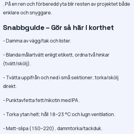
. På en ren och förberedd yta blir resten av projektet både
enklare och snyggare.
Snabbguide – Gör så här i korthet
- Damma av vägg/tak och lister.
- Blanda målartvätt enligt etikett, ordna två hinkar
(tvätt/skölj).
- Tvätta uppifrån och ned i små sektioner; torka/skölj
direkt.
- Punktavfetta fett/nikotin med IPA .
- Torka ytan helt; håll 18–23 °C och lugn ventilation.
- Matt-slipa (150–220) , dammtorka/tackduk.