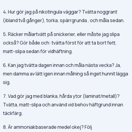
4. Hur gör jag på nikotingula väggar? Tvätta noggrant
(ibland två gånger), torka, spärrgrunda , och måla sedan.
5. Räcker målartvätt på snickerier, eller måste jag slipa
också? Gör både och: tvätta först för att ta bort fett,
matt-slipa sedan för vidhäftning.
6. Kan jag tvätta dagen innan och måla nästa vecka? Ja,
men damma av lätt igen innan målning så inget hunnit lägga
sig.
7. Vad gör jag med blanka, hårda ytor (laminat/metall)?
Tvätta, matt-slipa och använd vid behov häftgrund innan
täckfärg.
8. Är ammoniakbaserade medel okej? Följ