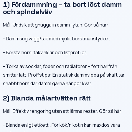
1) Fördammning – ta bort löst damm
och spindelväv
Mål: Undvik att gnugga in damm i ytan. Gör så här:
- Dammsug vägg/tak med mjukt borstmunstycke .
- Borsta hörn, takvinklar och listprofiler.
- Torka av socklar, foder och radiatorer – fett härifrån
smittar lätt. Proffstips: En statisk dammvippa på skaft tar
snabbt hörn där damm gärna hänger kvar.
2) Blanda målartvätten rätt
Mål: Effektiv rengöring utan att lämna rester. Gör så här:
- Blanda enligt etikett . För kök/nikotin kan maxdos vara