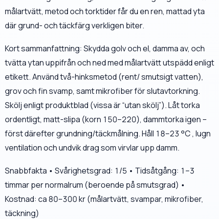
målartvätt, metod och torktider får du en ren, mattad yta
där grund- och täckfärg verkligen biter.
Kort sammanfattning: Skydda golv och el, damma av, och
tvätta ytan uppifrån och ned med målartvätt utspädd enligt
etikett. Använd två-hinksmetod (rent/ smutsigt vatten),
grov och fin svamp, samt mikrofiber för slutavtorkning.
Skölj enligt produktblad (vissa är “utan skölj”). Låt torka
ordentligt, matt-slipa (korn 150–220), dammtorka igen –
först därefter grundning/täckmålning. Håll 18–23 °C , lugn
ventilation och undvik drag som virvlar upp damm.
Snabbfakta • Svårighetsgrad: 1/5 • Tidsåtgång: 1–3
timmar per normalrum (beroende på smutsgrad) •
Kostnad: ca 80–300 kr (målartvätt, svampar, mikrofiber,
täckning)