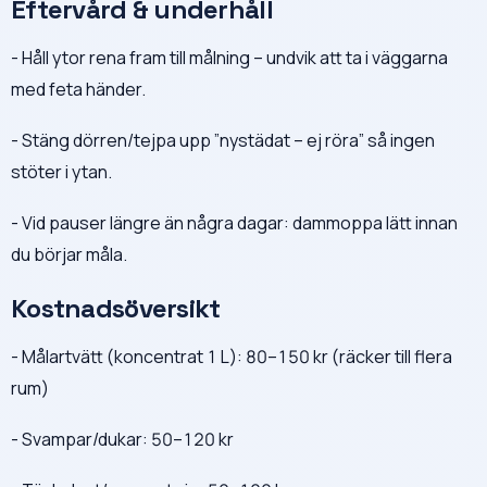
Eftervård & underhåll
- Håll ytor rena fram till målning – undvik att ta i väggarna
med feta händer.
- Stäng dörren/tejpa upp ”nystädat – ej röra” så ingen
stöter i ytan.
- Vid pauser längre än några dagar: dammoppa lätt innan
du börjar måla.
Kostnadsöversikt
- Målartvätt (koncentrat 1 L): 80–150 kr (räcker till flera
rum)
- Svampar/dukar: 50–120 kr