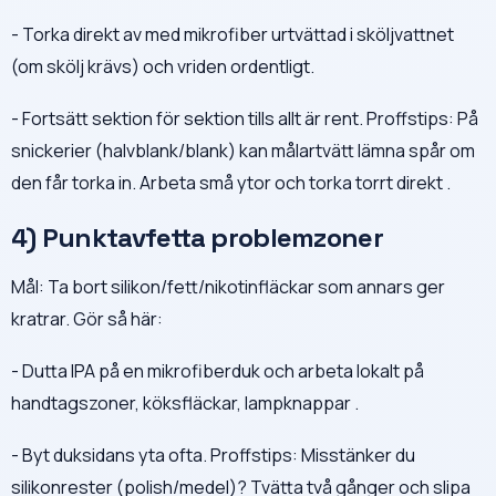
- Torka direkt av med mikrofiber urtvättad i sköljvattnet
(om skölj krävs) och vriden ordentligt.
- Fortsätt sektion för sektion tills allt är rent. Proffstips: På
snickerier (halvblank/blank) kan målartvätt lämna spår om
den får torka in. Arbeta små ytor och torka torrt direkt .
4) Punktavfetta problemzoner
Mål: Ta bort silikon/fett/nikotinfläckar som annars ger
kratrar. Gör så här:
- Dutta IPA på en mikrofiberduk och arbeta lokalt på
handtagszoner, köksfläckar, lampknappar .
- Byt duksidans yta ofta. Proffstips: Misstänker du
silikonrester (polish/medel)? Tvätta två gånger och slipa