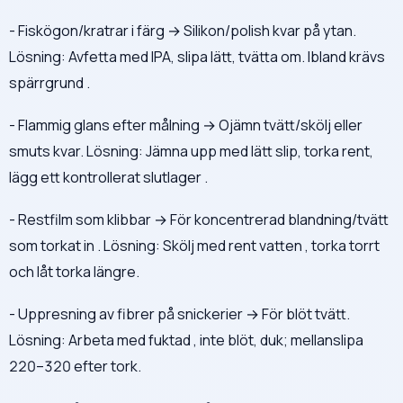
- Fiskögon/kratrar i färg → Silikon/polish kvar på ytan.
Lösning: Avfetta med IPA, slipa lätt, tvätta om. Ibland krävs
spärrgrund .
- Flammig glans efter målning → Ojämn tvätt/skölj eller
smuts kvar. Lösning: Jämna upp med lätt slip, torka rent,
lägg ett kontrollerat slutlager .
- Restfilm som klibbar → För koncentrerad blandning/tvätt
som torkat in . Lösning: Skölj med rent vatten , torka torrt
och låt torka längre.
- Uppresning av fibrer på snickerier → För blöt tvätt.
Lösning: Arbeta med fuktad , inte blöt, duk; mellanslipa
220–320 efter tork.