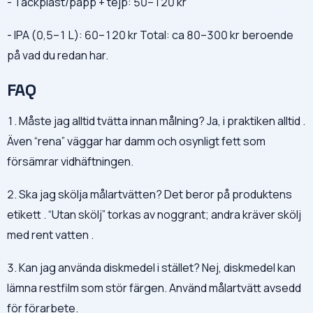
- Täckplast/papp + tejp: 50–120 kr
- IPA (0,5–1 L): 60–120 kr Total: ca 80–300 kr beroende
på vad du redan har.
FAQ
1. Måste jag alltid tvätta innan målning? Ja, i praktiken alltid .
Även “rena” väggar har damm och osynligt fett som
försämrar vidhäftningen.
2. Ska jag skölja målartvätten? Det beror på produktens
etikett . “Utan skölj” torkas av noggrant; andra kräver skölj
med rent vatten .
3. Kan jag använda diskmedel i stället? Nej, diskmedel kan
lämna restfilm som stör färgen. Använd målartvätt avsedd
för förarbete.