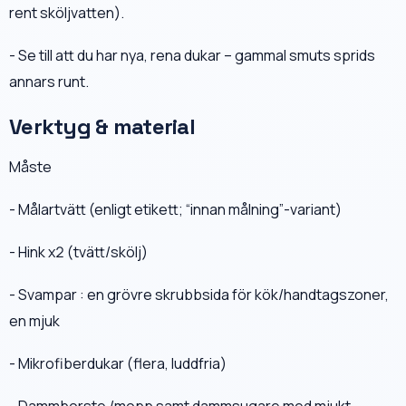
rent sköljvatten).
- Se till att du har nya, rena dukar – gammal smuts sprids
annars runt.
Verktyg & material
Måste
- Målartvätt (enligt etikett; “innan målning”-variant)
- Hink x2 (tvätt/skölj)
- Svampar : en grövre skrubbsida för kök/handtagszoner,
en mjuk
- Mikrofiberdukar (flera, luddfria)
- Dammborste /mopp samt dammsugare med mjukt