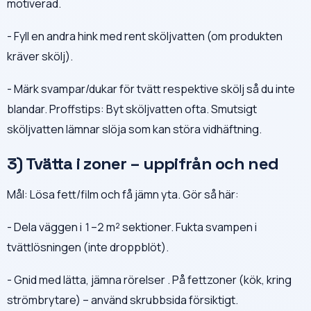
motiverad.
- Fyll en andra hink med rent sköljvatten (om produkten
kräver skölj).
- Märk svampar/dukar för tvätt respektive skölj så du inte
blandar. Proffstips: Byt sköljvatten ofta. Smutsigt
sköljvatten lämnar slöja som kan störa vidhäftning.
3) Tvätta i zoner – uppifrån och ned
Mål: Lösa fett/film och få jämn yta. Gör så här:
- Dela väggen i 1–2 m² sektioner. Fukta svampen i
tvättlösningen (inte droppblöt).
- Gnid med lätta, jämna rörelser . På fettzoner (kök, kring
strömbrytare) – använd skrubbsida försiktigt.