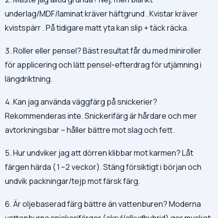
underlag/MDF/laminat kräver häftgrund . Kvistar kräver
kvistspärr . På tidigare matt yta kan slip + täck räcka.
3. Roller eller pensel? Bäst resultat får du med miniroller
för applicering och lätt pensel-efterdrag för utjämning i
längdriktning.
4. Kan jag använda väggfärg på snickerier?
Rekommenderas inte. Snickerifärg är hårdare och mer
avtorkningsbar – håller bättre mot slag och fett.
5. Hur undviker jag att dörren klibbar mot karmen? Låt
färgen härda (1–2 veckor). Stäng försiktigt i början och
undvik packningar/tejp mot färsk färg.
6. Är oljebaserad färg bättre än vattenburen? Moderna
vattenburna snickerifärger (akryl/alkydhybrid) ger mycket