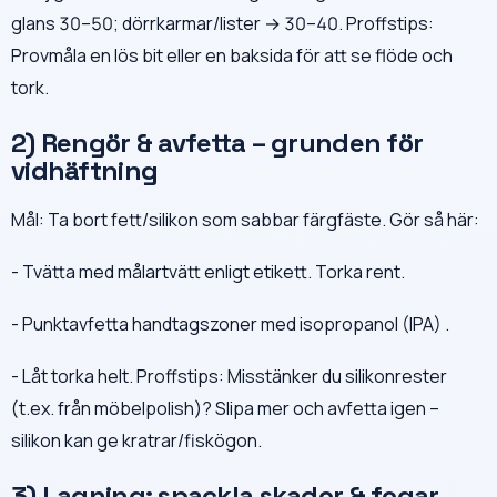
glans 30–50; dörrkarmar/lister → 30–40. Proffstips:
Provmåla en lös bit eller en baksida för att se flöde och
tork.
2) Rengör & avfetta – grunden för
vidhäftning
Mål: Ta bort fett/silikon som sabbar färgfäste. Gör så här:
- Tvätta med målartvätt enligt etikett. Torka rent.
- Punktavfetta handtagszoner med isopropanol (IPA) .
- Låt torka helt. Proffstips: Misstänker du silikonrester
(t.ex. från möbelpolish)? Slipa mer och avfetta igen –
silikon kan ge kratrar/fiskögon.
3) Lagning: spackla skador & fogar