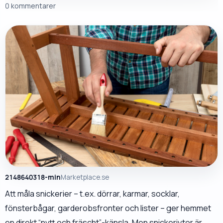
0 kommentarer
2148640318-min
Marketplace.se
Att måla snickerier – t.ex. dörrar, karmar, socklar,
fönsterbågar, garderobsfronter och lister – ger hemmet
en direkt “nytt och fräscht”-känsla. Men snickeriytor är