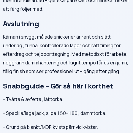
men inte fullhärdad – ger skarpare kant och minskar risken
att färg följer med.
Avslutning
Kärnan i snyggt målade snickerier är rent och slätt
underlag , tunna, kontrollerade lager och rätt timing för
efterdrag och tejpborttagning. Med metodiskt förarbete,
noggrann dammhantering och lugnt tempo får du en jämn,
tålig finish som ser professionell ut – gång efter gång.
Snabbguide – Gör så här i korthet
- Tvätta & avfetta , låt torka.
- Spackla/laga jack, slipa 150–180 , dammtorka.
- Grund på blankt/MDF, kvistspärr vid kvistar.