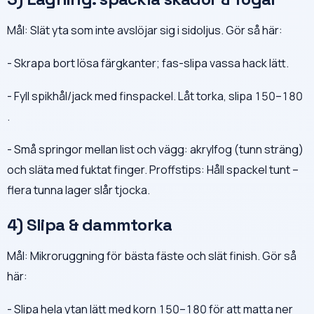
Mål: Slät yta som inte avslöjar sig i sidoljus. Gör så här:
- Skrapa bort lösa färgkanter; fas-slipa vassa hack lätt.
- Fyll spikhål/jack med finspackel. Låt torka, slipa 150–180
.
- Små springor mellan list och vägg: akrylfog (tunn sträng)
och släta med fuktat finger. Proffstips: Håll spackel tunt –
flera tunna lager slår tjocka.
4) Slipa & dammtorka
Mål: Mikroruggning för bästa fäste och slät finish. Gör så
här:
- Slipa hela ytan lätt med korn 150–180 för att matta ner