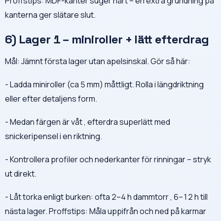
Proffstips: MDF-kanter suger hårt – en extra grundning på
kanterna ger slätare slut.
6) Lager 1 – miniroller + lätt efterdrag
Mål: Jämnt första lager utan apelsinskal. Gör så här:
- Ladda miniroller (ca 5 mm) måttligt. Rolla i längdriktning
eller efter detaljens form.
- Medan färgen är våt , efterdra superlätt med
snickeripensel i en riktning.
- Kontrollera profiler och nederkanter för rinningar – stryk
ut direkt.
- Låt torka enligt burken: ofta 2–4 h dammtorr , 6–12 h till
nästa lager. Proffstips: Måla uppifrån och ned på karmar