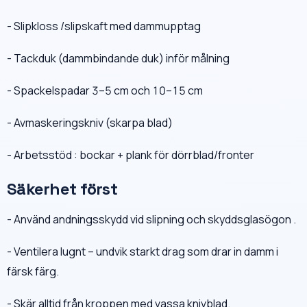
- Slipkloss /slipskaft med dammupptag
- Tackduk (dammbindande duk) inför målning
- Spackelspadar 3–5 cm och 10–15 cm
- Avmaskeringskniv (skarpa blad)
- Arbetsstöd : bockar + plank för dörrblad/fronter
Säkerhet först
- Använd andningsskydd vid slipning och skyddsglasögon .
- Ventilera lugnt – undvik starkt drag som drar in damm i
färsk färg.
- Skär alltid från kroppen med vassa knivblad.