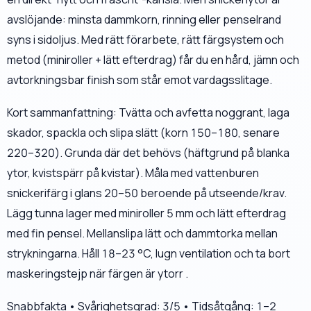
avslöjande: minsta dammkorn, rinning eller penselrand
syns i sidoljus. Med rätt förarbete, rätt färgsystem och
metod (miniroller + lätt efterdrag) får du en hård, jämn och
avtorkningsbar finish som står emot vardagsslitage.
Kort sammanfattning: Tvätta och avfetta noggrant, laga
skador, spackla och slipa slätt (korn 150–180, senare
220–320). Grunda där det behövs (häftgrund på blanka
ytor, kvistspärr på kvistar). Måla med vattenburen
snickerifärg i glans 20–50 beroende på utseende/krav.
Lägg tunna lager med miniroller 5 mm och lätt efterdrag
med fin pensel. Mellanslipa lätt och dammtorka mellan
strykningarna. Håll 18–23 °C, lugn ventilation och ta bort
maskeringstejp när färgen är ytorr .
Snabbfakta • Svårighetsgrad: 3/5 • Tidsåtgång: 1–2