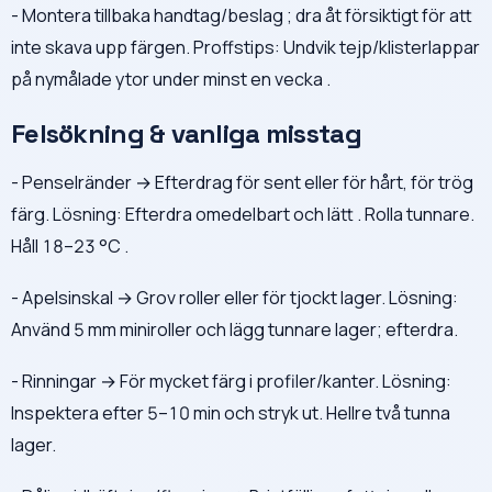
- Montera tillbaka handtag/beslag ; dra åt försiktigt för att
inte skava upp färgen. Proffstips: Undvik tejp/klisterlappar
på nymålade ytor under minst en vecka .
Felsökning & vanliga misstag
- Penselränder → Efterdrag för sent eller för hårt, för trög
färg. Lösning: Efterdra omedelbart och lätt . Rolla tunnare.
Håll 18–23 °C .
- Apelsinskal → Grov roller eller för tjockt lager. Lösning:
Använd 5 mm miniroller och lägg tunnare lager; efterdra.
- Rinningar → För mycket färg i profiler/kanter. Lösning:
Inspektera efter 5–10 min och stryk ut. Hellre två tunna
lager.