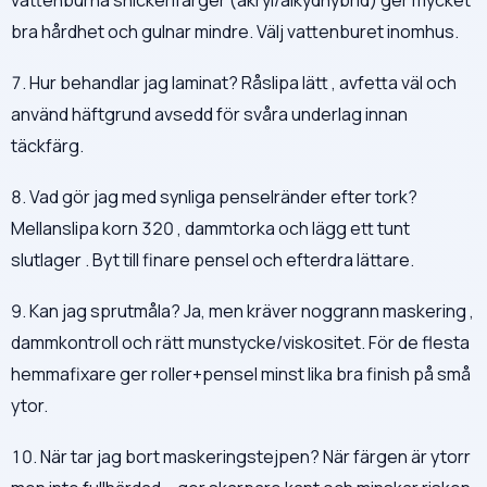
bra hårdhet och gulnar mindre. Välj vattenburet inomhus.
7. Hur behandlar jag laminat? Råslipa lätt , avfetta väl och
använd häftgrund avsedd för svåra underlag innan
täckfärg.
8. Vad gör jag med synliga penselränder efter tork?
Mellanslipa korn 320 , dammtorka och lägg ett tunt
slutlager . Byt till finare pensel och efterdra lättare.
9. Kan jag sprutmåla? Ja, men kräver noggrann maskering ,
dammkontroll och rätt munstycke/viskositet. För de flesta
hemmafixare ger roller+pensel minst lika bra finish på små
ytor.
10. När tar jag bort maskeringstejpen? När färgen är ytorr