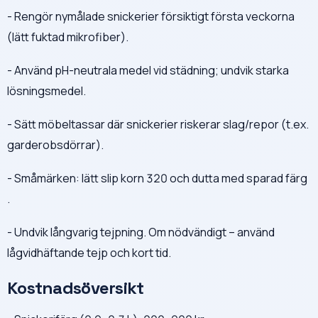
- Rengör nymålade snickerier försiktigt första veckorna
(lätt fuktad mikrofiber).
- Använd pH-neutrala medel vid städning; undvik starka
lösningsmedel.
- Sätt möbeltassar där snickerier riskerar slag/repor (t.ex.
garderobsdörrar).
- Småmärken: lätt slip korn 320 och dutta med sparad färg
.
- Undvik långvarig tejpning. Om nödvändigt – använd
lågvidhäftande tejp och kort tid.
Kostnadsöversikt