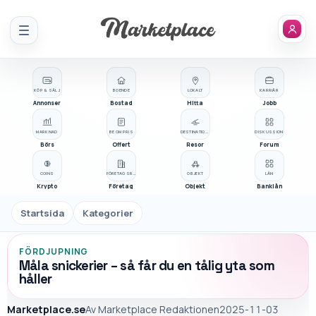
Meny
KÖP & SÄLJ
BOENDE
LOKALT
KARRIÄR
Annonser
Bostad
Hitta
Jobb
MARKNAD
BE OM PRIS
DESTINATIONER
DISKUSSION
Börs
Offert
Resor
Forum
COINS
FÖRETAGSREGISTER
OBJEKT
LÅN
Krypto
Företag
Objekt
Banklån
Startsida
Kategorier
FÖRDJUPNING
Måla snickerier – så får du en tålig yta som
håller
Marketplace.se
Av
Marketplace Redaktionen
2025-11-03