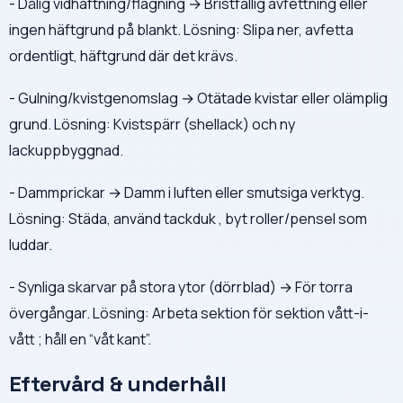
- Dålig vidhäftning/flagning → Bristfällig avfettning eller
ingen häftgrund på blankt. Lösning: Slipa ner, avfetta
ordentligt, häftgrund där det krävs.
- Gulning/kvistgenomslag → Otätade kvistar eller olämplig
grund. Lösning: Kvistspärr (shellack) och ny
lackuppbyggnad.
- Dammprickar → Damm i luften eller smutsiga verktyg.
Lösning: Städa, använd tackduk , byt roller/pensel som
luddar.
- Synliga skarvar på stora ytor (dörrblad) → För torra
övergångar. Lösning: Arbeta sektion för sektion vått-i-
vått ; håll en “våt kant”.
Eftervård & underhåll