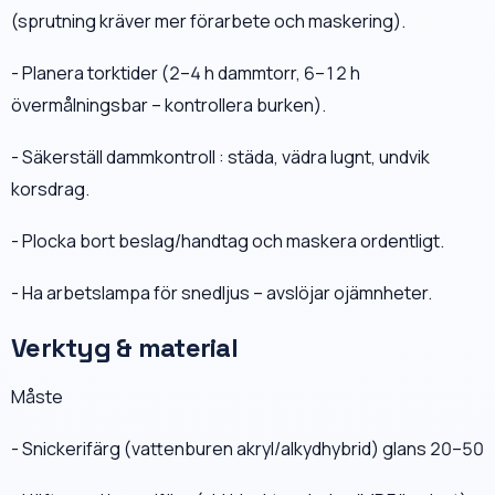
(sprutning kräver mer förarbete och maskering).
- Planera torktider (2–4 h dammtorr, 6–12 h
övermålningsbar – kontrollera burken).
- Säkerställ dammkontroll : städa, vädra lugnt, undvik
korsdrag.
- Plocka bort beslag/handtag och maskera ordentligt.
- Ha arbetslampa för snedljus – avslöjar ojämnheter.
Verktyg & material
Måste
- Snickerifärg (vattenburen akryl/alkydhybrid) glans 20–50