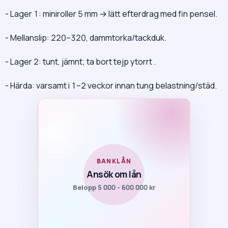
- Lager 1: miniroller 5 mm → lätt efterdrag med fin pensel.
- Mellanslip: 220–320, dammtorka/tackduk.
- Lager 2: tunt, jämnt; ta bort tejp ytorrt .
- Härda: varsamt i 1–2 veckor innan tung belastning/städ.
BANKLÅN
Ansök om lån
Belopp 5 000 - 600 000 kr