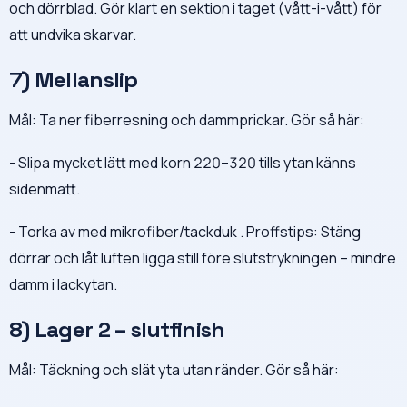
och dörrblad. Gör klart en sektion i taget (vått-i-vått) för
att undvika skarvar.
7) Mellanslip
Mål: Ta ner fiberresning och dammprickar. Gör så här:
- Slipa mycket lätt med korn 220–320 tills ytan känns
sidenmatt.
- Torka av med mikrofiber/tackduk . Proffstips: Stäng
dörrar och låt luften ligga still före slutstrykningen – mindre
damm i lackytan.
8) Lager 2 – slutfinish
Mål: Täckning och slät yta utan ränder. Gör så här: