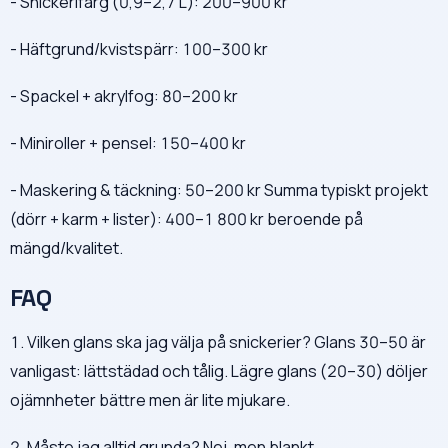
- Snickerifärg (0,9–2,7 L): 200–900 kr
- Häftgrund/kvistspärr: 100–300 kr
- Spackel + akrylfog: 80–200 kr
- Miniroller + pensel: 150–400 kr
- Maskering & täckning: 50–200 kr Summa typiskt projekt
(dörr + karm + lister): 400–1 800 kr beroende på
mängd/kvalitet.
FAQ
1. Vilken glans ska jag välja på snickerier? Glans 30–50 är
vanligast: lättstädad och tålig. Lägre glans (20–30) döljer
ojämnheter bättre men är lite mjukare.
2. Måste jag alltid grunda? Nej, men blankt