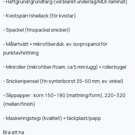
- Häftgrund/grundfärg (vid blankt underlag/MDF/laminat)
- Kvistspärr/shellack (för kvistar)
- Spackel (finspackel snickeri)
- Målartvätt + mikrofiberduk, ev. isopropanol för
punktavfettning
- Miniroller (mikrofiber/foam, ca 5 mm lugg) + rollerbygel
- Snickeripensel (fin syntetborst 35–50 mm, ev. vinkel)
- Slippapper : korn 150–180 (mattning/form), 220–320
(mellan/finish)
- Maskeringstejp (kvalitet) + täckplast/papp
Bra att ha