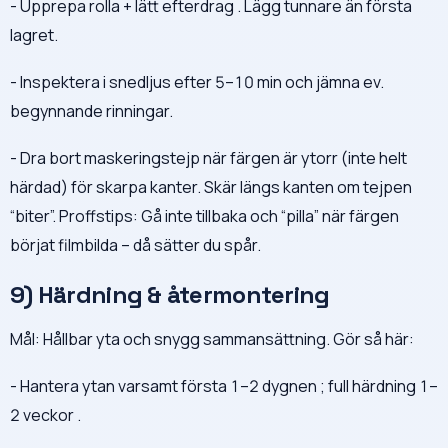
- Upprepa rolla + lätt efterdrag . Lägg tunnare än första
lagret.
- Inspektera i snedljus efter 5–10 min och jämna ev.
begynnande rinningar.
- Dra bort maskeringstejp när färgen är ytorr (inte helt
härdad) för skarpa kanter. Skär längs kanten om tejpen
“biter”. Proffstips: Gå inte tillbaka och “pilla” när färgen
börjat filmbilda – då sätter du spår.
9) Härdning & återmontering
Mål: Hållbar yta och snygg sammansättning. Gör så här:
- Hantera ytan varsamt första 1–2 dygnen ; full härdning 1–
2 veckor .