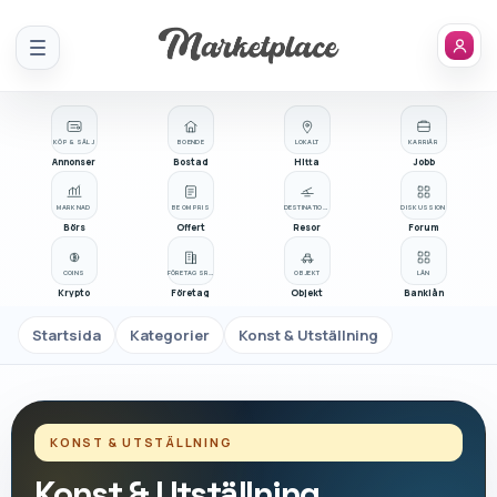
Meny
KÖP & SÄLJ
BOENDE
LOKALT
KARRIÄR
Annonser
Bostad
Hitta
Jobb
MARKNAD
BE OM PRIS
DESTINATIONER
DISKUSSION
Börs
Offert
Resor
Forum
COINS
FÖRETAGSREGISTER
OBJEKT
LÅN
Krypto
Företag
Objekt
Banklån
Startsida
Kategorier
Konst & Utställning
KONST & UTSTÄLLNING
Konst & Utställning