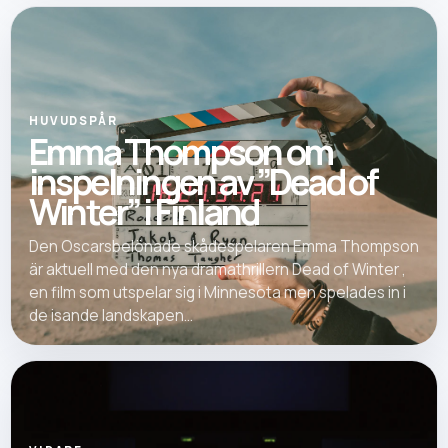
HUVUDSPÅR
Emma Thompson om
inspelningen av ”Dead of
Winter” i Finland
Den Oscarsbelönade skådespelaren Emma Thompson
är aktuell med den nya dramathrillern Dead of Winter ,
en film som utspelar sig i Minnesota men spelades in i
de isande landskapen...