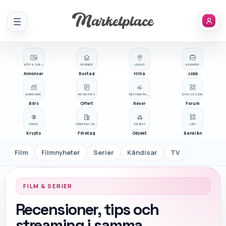
Meny
KÖP & SÄLJ
BOENDE
LOKALT
KARRIÄR
Annonser
Bostad
Hitta
Jobb
MARKNAD
BE OM PRIS
DESTINATIONER
DISKUSSION
Börs
Offert
Resor
Forum
COINS
FÖRETAGSREGISTER
OBJEKT
LÅN
Krypto
Företag
Objekt
Banklån
Film
Filmnyheter
Serier
Kändisar
TV
FILM & SERIER
Recensioner, tips och
streaming i samma