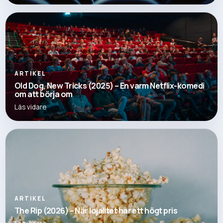
ARTIKEL
Old Dog, New Tricks (2025) – En varm Netflix-komedi
om att börja om
Läs vidare
ARTIKEL
The Rip (2026) – När lojalitet har ett högt pris