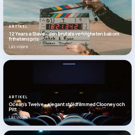
ARTIKEL
12 Years a Slave – den brutala verkligheten bakom
frihetens pris
Läs vidare
ARTIKEL
Ocean’s Twelve – elegant stöldfilm med Clooney och
Pitt
Läs vidare