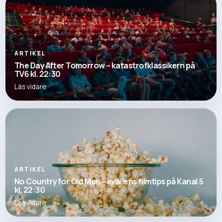
ARTIKEL
The Day After Tomorrow – katastrofklassikern på
TV6 kl. 22:30
Läs vidare
ARTIKEL
No Country for Old Men – kvällens filmtips på Kanal 5
kl. 22:30
Läs vidare