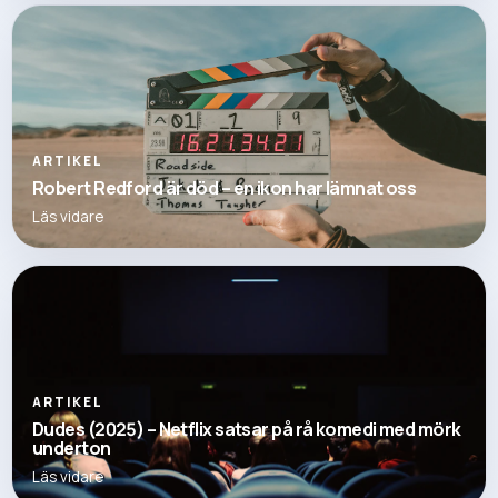
ARTIKEL
Robert Redford är död – en ikon har lämnat oss
Läs vidare
ARTIKEL
Dudes (2025) – Netflix satsar på rå komedi med mörk
underton
Läs vidare