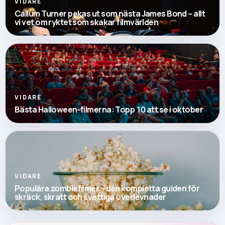
VIDARE
Callum Turner pekas ut som nästa James Bond – allt
vi vet om ryktet som skakar filmvärlden
VIDARE
Bästa Halloween-filmerna: Topp 10 att se i oktober
VIDARE
Populära zombiefilmer – den kompletta guiden för
skräck, skratt och svettiga överlevnader