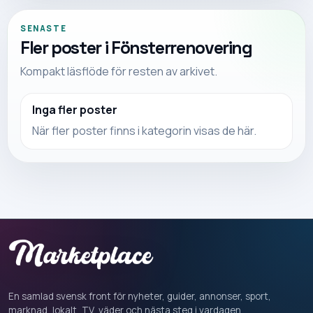
SENASTE
Fler poster i
Fönsterrenovering
Kompakt läsflöde för resten av arkivet.
Inga fler poster
När fler poster finns i kategorin visas de här.
En samlad svensk front för nyheter, guider, annonser, sport,
marknad, lokalt, TV, väder och nästa steg i vardagen.