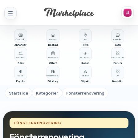
Meny
KÖP & SÄLJ
BOENDE
LOKALT
KARRIÄR
Annonser
Bostad
Hitta
Jobb
MARKNAD
BE OM PRIS
DESTINATIONER
DISKUSSION
Börs
Offert
Resor
Forum
COINS
FÖRETAGSREGISTER
OBJEKT
LÅN
Krypto
Företag
Objekt
Banklån
Startsida
Kategorier
Fönsterrenovering
FÖNSTERRENOVERING
Fönsterrenovering