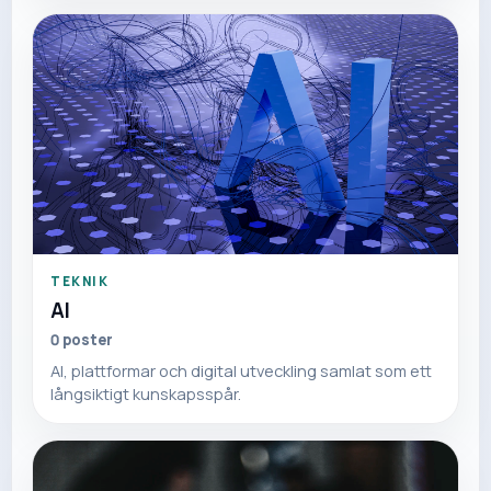
TEKNIK
AI
0
poster
AI, plattformar och digital utveckling samlat som ett
långsiktigt kunskapsspår.